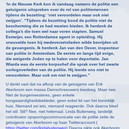
‘In de Nieuwe Kerk kon ik vandaag namens de politie een
getuigenis uitspreken over de rol van politiemensen
tijdens de bezetting: ‘niet veroordelen maar ook niet
zwijgen’. “Tijdens de bezetting bood de politie niet de
bescherming die ze had moeten bieden. Ik herdenk de
collega’s die toen wel naar voren stapten. Samuel
Esmeijer, een Rotterdamse agent in opleiding. Hij
sneuvelde toen hij medeverzetslieden wilde bevrijden uit
de gevangenis. Ik herdenk Jan van den Oever, inspecteur
van politie in Amsterdam. De eerste en lange tijd enige,
die weigerde Joden op te halen voor deportatie. Jan
Wiarda was de eerste korpschef die sprak over het zwarte
oorlogsverleden van de politie. Hij leerde ons niet te
veroordelen. Maar ook om niet te zwijgen.”
U denkt vast dat na afloop van de getuigenis van Erik
Akerboom een massa Damschreeuwers toesloeg. Maar nee.
Niet de burgemeesteres, geen enkele
hoogwaardigheidsbekleder, geen enkel lid van het koninklijk
huis. Niemand zei iets, niemand reageerde. Ook daarna bleef
het stil. Stil? Nee, niet helemaal. Linda Buitenweg, landelijk
coördinator opsporingscommunicatie van de politie zette de
getuigenis van Akerboom op haar Twitteraccount.(
https://twitter.com/lindabuitenweg
) Daarna pikte ook Akerboom