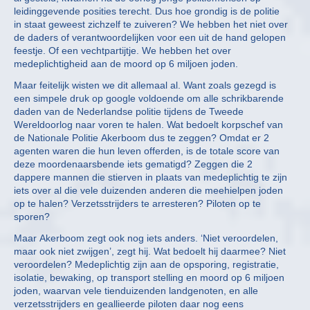
leidinggevende posities terecht. Dus hoe grondig is de politie
in staat geweest zichzelf te zuiveren? We hebben het niet over
de daders of verantwoordelijken voor een uit de hand gelopen
feestje. Of een vechtpartijtje. We hebben het over
medeplichtigheid aan de moord op 6 miljoen joden.
Maar feitelijk wisten we dit allemaal al. Want zoals gezegd is
een simpele druk op google voldoende om alle schrikbarende
daden van de Nederlandse politie tijdens de Tweede
Wereldoorlog naar voren te halen. Wat bedoelt korpschef van
de Nationale Politie Akerboom dus te zeggen? Omdat er 2
agenten waren die hun leven offerden, is de totale score van
deze moordenaarsbende iets gematigd? Zeggen die 2
dappere mannen die stierven in plaats van medeplichtig te zijn
iets over al die vele duizenden anderen die meehielpen joden
op te halen? Verzetsstrijders te arresteren? Piloten op te
sporen?
Maar Akerboom zegt ook nog iets anders. ‘Niet veroordelen,
maar ook niet zwijgen’, zegt hij. Wat bedoelt hij daarmee? Niet
veroordelen? Medeplichtig zijn aan de opsporing, registratie,
isolatie, bewaking, op transport stelling en moord op 6 miljoen
joden, waarvan vele tienduizenden landgenoten, en alle
verzetsstrijders en geallieerde piloten daar nog eens