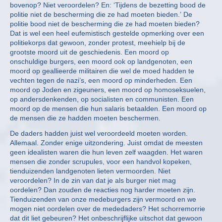
bovenop? Niet veroordelen? En: ‘Tijdens de bezetting bood de
politie niet de bescherming die ze had moeten bieden.’ De
politie bood niet de bescherming die ze had moeten bieden?
Dat is wel een heel eufemistisch gestelde opmerking over een
politiekorps dat gewoon, zonder protest, meehielp bij de
grootste moord uit de geschiedenis. Een moord op
onschuldige burgers, een moord ook op landgenoten, een
moord op geallieerde militairen die wel de moed hadden te
vechten tegen de nazi’s, een moord op minderheden. Een
moord op Joden en zigeuners, een moord op homoseksuelen,
op andersdenkenden, op socialisten en communisten. Een
moord op de mensen die hun salaris betaalden. Een moord op
de mensen die ze hadden moeten beschermen.
De daders hadden juist wel veroordeeld moeten worden.
Allemaal. Zonder enige uitzondering. Juist omdat de meesten
geen idealisten waren die hun leven zelf waagden. Het waren
mensen die zonder scrupules, voor een handvol kopeken,
tienduizenden landgenoten lieten vermoorden. Niet
veroordelen? In de zin van dat je als burger niet mag
oordelen? Dan zouden de reacties nog harder moeten zijn.
Tienduizenden van onze medeburgers zijn vermoord en we
mogen niet oordelen over de mededaders? Het schorremorrie
dat dit liet gebeuren? Het onbeschrijflijke uitschot dat gewoon