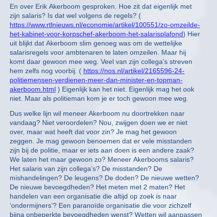
En over Erik Akerboom gesproken. Hoe zit dat eigenlijk met
zijn salaris? Is dat wel volgens de regels? (
https://www.rtlnieuws.nl/economie/artikel/100551/zo-omzeilde-
het-kabinet-voor-korpschef-akerboom-het-salarisplafond
) Hier
uit blijkt dat Akerboom slim genoeg was om de wettelijke
salarisregels voor ambtenaren te laten omzeilen. Maar hij
komt daar gewoon mee weg. Veel van zijn collega’s streven
hem zelfs nog voorbij. (
https://nos.nl/artikel/2165596-24-
politiemensen-verdienen-meer-dan-minister-en-topman-
akerboom.html
) Eigenlijk kan het niet. Eigenlijk mag het ook
niet. Maar als politieman kom je er toch gewoon mee weg.
Dus welke lijn wil meneer Akerboom nu doortrekken naar
vandaag? Niet veroordelen? Nou, zwijgen doen we er niet
over, maar wat heeft dat voor zin? Je mag het gewoon
zeggen. Je mag gewoon benoemen dat er vele misstanden
zijn bij de politie, maar er iets aan doen is een andere zaak?
We laten het maar gewoon zo? Meneer Akerbooms salaris?
Het salaris van zijn collega’s? De misstanden? De
mishandelingen? De leugens? De doden? De nieuwe wetten?
De nieuwe bevoegdheden? Het meten met 2 maten? Het
handelen van een organisatie die altijd op zoek is naar
‘ondermijners’? Een paranoïde organisatie die voor zichzelf
bijna onbeperkte bevoegdheden wenst? Wetten wil aanpassen