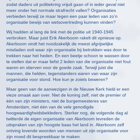
zodat daders uit politiekring vrijuit gaan of in ieder geval niet
meer onder het normale strafrecht vallen? Organisaties
verbieden terwijl ze maar tegen een paar leden van zo’n
organisatie bewijs van wetsovertreding kunnen vinden?
Wij hadden al lang de link met de politie uit 1940-1945
verbroken. Maar juist Erik Akerboom rakelt dit opnieuw op.
Akerboom vindt het noodzakelijk de meest afgrijselijke
misdaden ooit waar zijn organisatie bij betrokken was door te
trekken naar het heden. En een beetje schoon te wassen door
te stellen dat er maar liefst 2 leden van die organisatie niet fout
waren en stierven voor de goede zaak. Terwijl juist die
mannen, die helden, tegenstanders waren van waar zijn
organisatie voor stond. Hoe kun je zoiets beweren?
Maar geen van de aanwezigen in de Nieuwe Kerk hield er een
vieze smaak aan over. Niet de koning zelf, niet de premier of
één van zijn ministers, niet de burgemeesteres van
Amsterdam, niet één van de vele genodigde
hoogwaardigheidsbekleders. Sterker nog, de volgende dag al
twitterde de eigen organisatie van Akerboom tevreden de
uitspraken van zijn hoogste baas het land in. Akerboom zelf
ontving lovende woorden van mensen uit zijn organisatie voor
zijn moed dit bespreekbaar te maken.