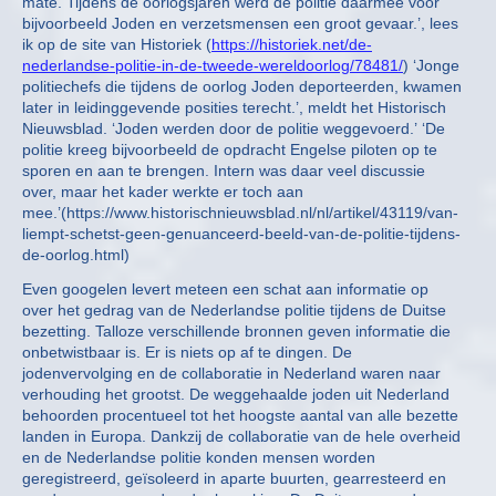
mate. Tijdens de oorlogsjaren werd de politie daarmee voor
bijvoorbeeld Joden en verzetsmensen een groot gevaar.’, lees
ik op de site van Historiek (
https://historiek.net/de-
nederlandse-politie-in-de-tweede-wereldoorlog/78481/
) ‘Jonge
politiechefs die tijdens de oorlog Joden deporteerden, kwamen
later in leidinggevende posities terecht.’, meldt het Historisch
Nieuwsblad. ‘Joden werden door de politie weggevoerd.’ ‘De
politie kreeg bijvoorbeeld de opdracht Engelse piloten op te
sporen en aan te brengen. Intern was daar veel discussie
over, maar het kader werkte er toch aan
mee.’(https://www.historischnieuwsblad.nl/nl/artikel/43119/van-
liempt-schetst-geen-genuanceerd-beeld-van-de-politie-tijdens-
de-oorlog.html)
Even googelen levert meteen een schat aan informatie op
over het gedrag van de Nederlandse politie tijdens de Duitse
bezetting. Talloze verschillende bronnen geven informatie die
onbetwistbaar is. Er is niets op af te dingen. De
jodenvervolging en de collaboratie in Nederland waren naar
verhouding het grootst. De weggehaalde joden uit Nederland
behoorden procentueel tot het hoogste aantal van alle bezette
landen in Europa. Dankzij de collaboratie van de hele overheid
en de Nederlandse politie konden mensen worden
geregistreerd, geïsoleerd in aparte buurten, gearresteerd en