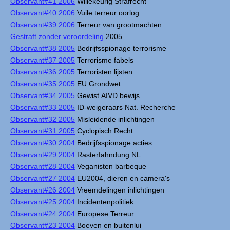
Observant#41 2006
Willekeurig Strafrecht
Observant#40 2006
Vuile terreur oorlog
Observant#39 2006
Terreur van grootmachten
Gestraft zonder veroordeling
2005
Observant#38 2005
Bedrijfsspionage terrorisme
Observant#37 2005
Terrorisme fabels
Observant#36 2005
Terroristen lijsten
Observant#35 2005
EU Grondwet
Observant#34 2005
Gewist AIVD bewijs
Observant#33 2005
ID-weigeraars Nat. Recherche
Observant#32 2005
Misleidende inlichtingen
Observant#31 2005
Cyclopisch Recht
Observant#30 2004
Bedrijfsspionage acties
Observant#29 2004
Rasterfahndung NL
Observant#28 2004
Veganisten barbeque
Observant#27 2004
EU2004, dieren en camera's
Observant#26 2004
Vreemdelingen inlichtingen
Observant#25 2004
Incidentenpolitiek
Observant#24 2004
Europese Terreur
Observant#23 2004
Boeven en buitenlui