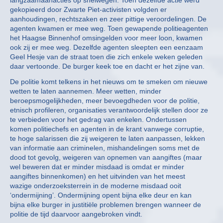
langzaamaanacties op snelwegen. Toen dezelfde actie werd
gekopieerd door Zwarte Piet-activisten volgden er
aanhoudingen, rechtszaken en zeer pittige veroordelingen. De
agenten kwamen er mee weg. Toen gewapende politieagenten
het Haagse Binnenhof omsingelden voor meer loon, kwamen
ook zij er mee weg. Dezelfde agenten sleepten een eenzaam
Geel Hesje van de straat toen die zich enkele weken geleden
daar vertoonde. De burger keek toe en dacht er het zijne van.
De politie komt telkens in het nieuws om te smeken om nieuwe
wetten te laten aannemen. Meer wetten, minder
beroepsmogelijkheden, meer bevoegdheden voor de politie,
etnisch profileren, organisaties verantwoordelijk stellen door ze
te verbieden voor het gedrag van enkelen. Ondertussen
komen politiechefs en agenten in de krant vanwege corruptie,
te hoge salarissen die zij weigeren te laten aanpassen, lekken
van informatie aan criminelen, mishandelingen soms met de
dood tot gevolg, weigeren van opnemen van aangiftes (maar
wel beweren dat er minder misdaad is omdat er minder
aangiftes binnenkomen) en het uitvinden van het meest
wazige onderzoeksterrein in de moderne misdaad ooit
‘ondermijning’. Ondermijning opent bijna elke deur en kan
bijna elke burger in justitiële problemen brengen wanneer de
politie de tijd daarvoor aangebroken vindt.