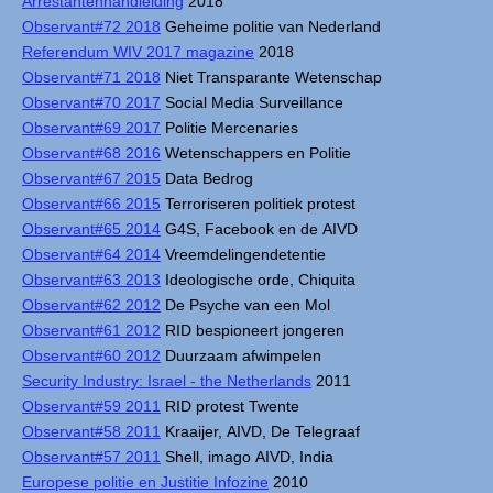
Arrestantenhandleiding
2018
Observant#72 2018
Geheime politie van Nederland
Referendum WIV 2017 magazine
2018
Observant#71 2018
Niet Transparante Wetenschap
Observant#70 2017
Social Media Surveillance
Observant#69 2017
Politie Mercenaries
Observant#68 2016
Wetenschappers en Politie
Observant#67 2015
Data Bedrog
Observant#66 2015
Terroriseren politiek protest
Observant#65 2014
G4S, Facebook en de AIVD
Observant#64 2014
Vreemdelingendetentie
Observant#63 2013
Ideologische orde, Chiquita
Observant#62 2012
De Psyche van een Mol
Observant#61 2012
RID bespioneert jongeren
Observant#60 2012
Duurzaam afwimpelen
Security Industry: Israel - the Netherlands
2011
Observant#59 2011
RID protest Twente
Observant#58 2011
Kraaijer, AIVD, De Telegraaf
Observant#57 2011
Shell, imago AIVD, India
Europese politie en Justitie Infozine
2010