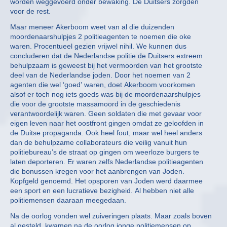
worden weggevoerd onder bewaking. De Duitsers zorgden
voor de rest.
Maar meneer Akerboom weet van al die duizenden
moordenaarshulpjes 2 politieagenten te noemen die oke
waren. Procentueel gezien vrijwel nihil. We kunnen dus
concluderen dat de Nederlandse politie de Duitsers extreem
behulpzaam is geweest bij het vermoorden van het grootste
deel van de Nederlandse joden. Door het noemen van 2
agenten die wel ‘goed’ waren, doet Akerboom voorkomen
alsof er toch nog iets goeds was bij de moordenaarshulpjes
die voor de grootste massamoord in de geschiedenis
verantwoordelijk waren. Geen soldaten die met gevaar voor
eigen leven naar het oostfront gingen omdat ze geloofden in
de Duitse propaganda. Ook heel fout, maar wel heel anders
dan de behulpzame collaborateurs die veilig vanuit hun
politiebureau’s de straat op gingen om weerloze burgers te
laten deporteren. Er waren zelfs Nederlandse politieagenten
die bonussen kregen voor het aanbrengen van Joden.
Kopfgeld genoemd. Het opsporen van Joden werd daarmee
een sport en een lucratieve bezigheid. Al hebben niet alle
politiemensen daaraan meegedaan.
Na de oorlog vonden wel zuiveringen plaats. Maar zoals boven
al gesteld, kwamen na de oorlog jonge politiemensen op