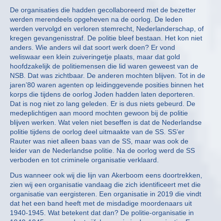
De organisaties die hadden gecollaboreerd met de bezetter
werden merendeels opgeheven na de oorlog. De leden
werden vervolgd en verloren stemrecht, Nederlanderschap, of
kregen gevangenisstraf. De politie bleef bestaan. Het kon niet
anders. Wie anders wil dat soort werk doen? Er vond
weliswaar een klein zuiveringetje plaats, maar dat gold
hoofdzakelijk de politiemensen die lid waren geweest van de
NSB. Dat was zichtbaar. De anderen mochten blijven. Tot in de
jaren’80 waren agenten op leidinggevende posities binnen het
korps die tijdens de oorlog Joden hadden laten deporteren.
Dat is nog niet zo lang geleden. Er is dus niets gebeurd. De
medeplichtigen aan moord mochten gewoon bij de politie
blijven werken. Wat velen niet beseffen is dat de Nederlandse
politie tijdens de oorlog deel uitmaakte van de SS. SS’er
Rauter was niet alleen baas van de SS, maar was ook de
leider van de Nederlandse politie. Na de oorlog werd de SS
verboden en tot criminele organisatie verklaard.
Dus wanneer ook wij die lijn van Akerboom eens doortrekken,
zien wij een organisatie vandaag die zich identificeert met die
organisatie van eergisteren. Een organisatie in 2019 die vindt
dat het een band heeft met de misdadige moordenaars uit
1940-1945. Wat betekent dat dan? De politie-organisatie in