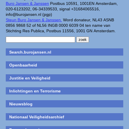
Buro Jansen & Janssen
Postbus 10591, 1001EN Amsterdam,
020-6123202, 06-34339533, signal +31684065516,
info@burojansen.nl (pgp)
Steun Buro Jansen & Janssen.
Word donateur, NL43 ASNB
0856 9868 52 of NL56 INGB 0000 6039 04 ten name van
Stichting Res Publica, Postbus 11556, 1001 GN Amsterdam.
Search.burojansen.nl
Openbaarheid
Justitie en Veiligheid
Inlichtingen en Terrorisme
Nieuwsblog
Nationaal Veiligheidsarchief