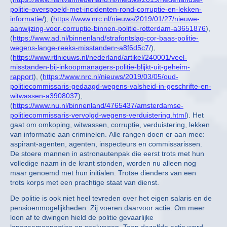
politie-overspoeld-met-incidenten-rond-corruptie-en-lekken-
informatie/
), (
https://www.nrc.nl/nieuws/2019/01/27/nieuwe-
aanwijzing-voor-corruptie-binnen-politie-rotterdam-a3651876
),
(
https://www.ad.nl/binnenland/strafontslag-cor-baas-politie-
wegens-lange-reeks-misstanden~a8f6d5c7/
),
(
https://www.rtlnieuws.nl/nederland/artikel/240001/veel-
misstanden-bij-inkoopmanagers-politie-blijkt-uit-geheim-
rapport
), (
https://www.nrc.nl/nieuws/2019/03/05/oud-
politiecommissaris-gedaagd-wegens-valsheid-in-geschrifte-en-
witwassen-a3908037
),
(
https://www.nu.nl/binnenland/4765437/amsterdamse-
politiecommissaris-vervolgd-wegens-verduistering.html
). Het
gaat om omkoping, witwassen, corruptie, verduistering, lekken
van informatie aan criminelen. Alle rangen doen er aan mee:
aspirant-agenten, agenten, inspecteurs en commissarissen.
De stoere mannen in astronautenpak die eerst trots met hun
volledige naam in de krant stonden, worden nu alleen nog
maar genoemd met hun initialen. Trotse dienders van een
trots korps met een prachtige staat van dienst.
De politie is ook niet heel tevreden over het eigen salaris en de
pensioenmogelijkheden. Zij voeren daarvoor actie. Om meer
loon af te dwingen hield de politie gevaarlijke