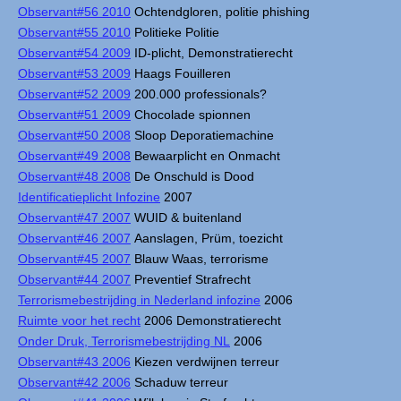
Observant#56 2010
Ochtendgloren, politie phishing
Observant#55 2010
Politieke Politie
Observant#54 2009
ID-plicht, Demonstratierecht
Observant#53 2009
Haags Fouilleren
Observant#52 2009
200.000 professionals?
Observant#51 2009
Chocolade spionnen
Observant#50 2008
Sloop Deporatiemachine
Observant#49 2008
Bewaarplicht en Onmacht
Observant#48 2008
De Onschuld is Dood
Identificatieplicht Infozine
2007
Observant#47 2007
WUID & buitenland
Observant#46 2007
Aanslagen, Prüm, toezicht
Observant#45 2007
Blauw Waas, terrorisme
Observant#44 2007
Preventief Strafrecht
Terrorismebestrijding in Nederland infozine
2006
Ruimte voor het recht
2006 Demonstratierecht
Onder Druk, Terrorismebestrijding NL
2006
Observant#43 2006
Kiezen verdwijnen terreur
Observant#42 2006
Schaduw terreur