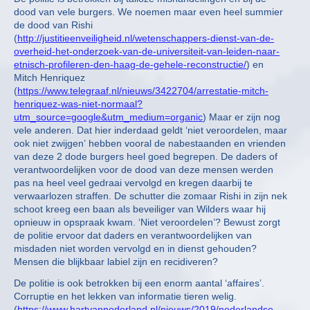
dood van vele burgers. We noemen maar even heel summier
de dood van Rishi
(
http://justitieenveiligheid.nl/wetenschappers-dienst-van-de-
overheid-het-onderzoek-van-de-universiteit-van-leiden-naar-
etnisch-profileren-den-haag-de-gehele-reconstructie/
) en
Mitch Henriquez
(
https://www.telegraaf.nl/nieuws/3422704/arrestatie-mitch-
henriquez-was-niet-normaal?
utm_source=google&utm_medium=organic
) Maar er zijn nog
vele anderen. Dat hier inderdaad geldt ‘niet veroordelen, maar
ook niet zwijgen’ hebben vooral de nabestaanden en vrienden
van deze 2 dode burgers heel goed begrepen. De daders of
verantwoordelijken voor de dood van deze mensen werden
pas na heel veel gedraai vervolgd en kregen daarbij te
verwaarlozen straffen. De schutter die zomaar Rishi in zijn nek
schoot kreeg een baan als beveiliger van Wilders waar hij
opnieuw in opspraak kwam. ‘Niet veroordelen’? Bewust zorgt
de politie ervoor dat daders en verantwoordelijken van
misdaden niet worden vervolgd en in dienst gehouden?
Mensen die blijkbaar labiel zijn en recidiveren?
De politie is ook betrokken bij een enorm aantal ‘affaires’.
Corruptie en het lekken van informatie tieren welig.
(
https://www.hartvannederland.nl/nieuws/2019/nederlandse-