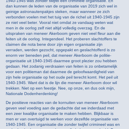
1940-1945 was zonder twijfel een criminele organisatie. En
dan kunnen de leden van de organisatie van 2019 zich wel in
geinige astronautenpakjes steken, maar wanneer ze zich
verbonden voelen met het tuig van de richel uit 1940-1945 zijn
ze niet veel beter. Vooral niet omdat ze vandaag weten wat
men in de oorlog zelf niet altijd volledig overzag. En de
uitspraken van meneer Akerboom geven niet veel fleur aan die
feiten uit de oorlog. Integendeel. Het proberen slachtoffers te
claimen die nota bene door zijn eigen organisatie zijn
verraden, werden gezocht, opgepakt en geslachtofferd is zo
enorm ver beneden peil, dat meneer Akerboom de politie-
organisatie uit 1940-1945 daarmee groot plezier zou hebben
gedaan. Het zodanig verdraaien van feiten is zo onbetamelijk
voor een politieman dat daarmee de geloofwaardigheid van
zijn hele organisatie op het oude peil terecht komt. Het peil uit
1940-1945. Want dat is de lijn die meneer Akerboom door wil
trekken. Niet op een feestje. Nee, op onze, en dus ook mijn,
Nationale Dodenherdenking!
De positieve reacties van de kornuiten van meneer Akerboom
geven veel voeding aan de gedachte dat we inderdaad met
een zeer kwalijke organisatie te maken hebben. Blijkbaar is
men er van overtuigd te werken voor dezelfde organisatie van
1940-1945. Een organisatie die zonder twijfel crimineel was en