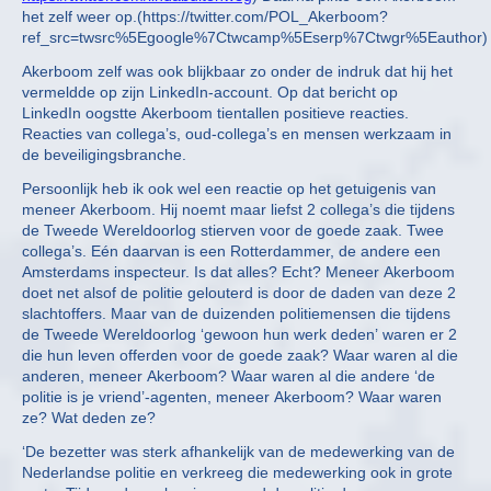
het zelf weer op.(https://twitter.com/POL_Akerboom?
ref_src=twsrc%5Egoogle%7Ctwcamp%5Eserp%7Ctwgr%5Eauthor)
Akerboom zelf was ook blijkbaar zo onder de indruk dat hij het
vermeldde op zijn LinkedIn-account. Op dat bericht op
LinkedIn oogstte Akerboom tientallen positieve reacties.
Reacties van collega’s, oud-collega’s en mensen werkzaam in
de beveiligingsbranche.
Persoonlijk heb ik ook wel een reactie op het getuigenis van
meneer Akerboom. Hij noemt maar liefst 2 collega’s die tijdens
de Tweede Wereldoorlog stierven voor de goede zaak. Twee
collega’s. Eén daarvan is een Rotterdammer, de andere een
Amsterdams inspecteur. Is dat alles? Echt? Meneer Akerboom
doet net alsof de politie gelouterd is door de daden van deze 2
slachtoffers. Maar van de duizenden politiemensen die tijdens
de Tweede Wereldoorlog ‘gewoon hun werk deden’ waren er 2
die hun leven offerden voor de goede zaak? Waar waren al die
anderen, meneer Akerboom? Waar waren al die andere ‘de
politie is je vriend’-agenten, meneer Akerboom? Waar waren
ze? Wat deden ze?
‘De bezetter was sterk afhankelijk van de medewerking van de
Nederlandse politie en verkreeg die medewerking ook in grote