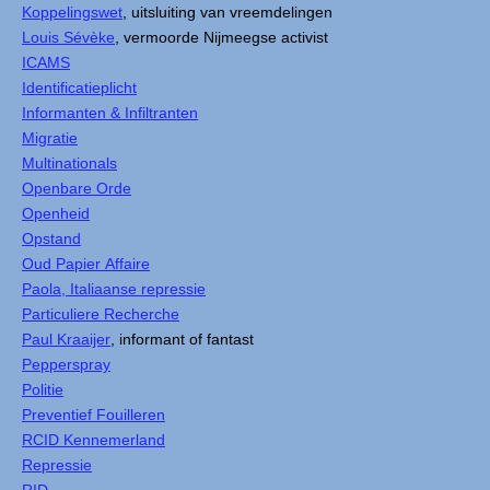
Koppelingswet
, uitsluiting van vreemdelingen
Louis Sévèke
, vermoorde Nijmeegse activist
ICAMS
Identificatieplicht
Informanten & Infiltranten
Migratie
Multinationals
Openbare Orde
Openheid
Opstand
Oud Papier Affaire
Paola, Italiaanse repressie
Particuliere Recherche
Paul Kraaijer
, informant of fantast
Pepperspray
Politie
Preventief Fouilleren
RCID Kennemerland
Repressie