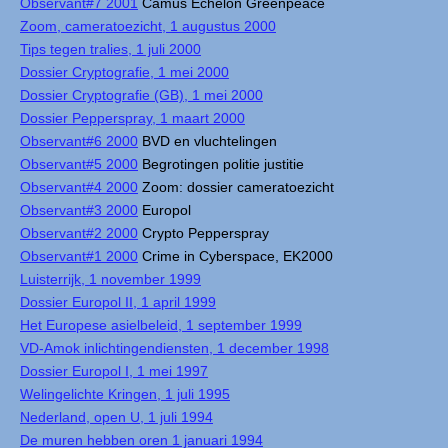
Observant#7 2001
Camus Echelon Greenpeace
Zoom, cameratoezicht, 1 augustus 2000
Tips tegen tralies, 1 juli 2000
Dossier Cryptografie, 1 mei 2000
Dossier Cryptografie (GB), 1 mei 2000
Dossier Pepperspray, 1 maart 2000
Observant#6 2000
BVD en vluchtelingen
Observant#5 2000
Begrotingen politie justitie
Observant#4 2000
Zoom: dossier cameratoezicht
Observant#3 2000
Europol
Observant#2 2000
Crypto Pepperspray
Observant#1 2000
Crime in Cyberspace, EK2000
Luisterrijk, 1 november 1999
Dossier Europol II, 1 april 1999
Het Europese asielbeleid, 1 september 1999
VD-Amok inlichtingendiensten, 1 december 1998
Dossier Europol I, 1 mei 1997
Welingelichte Kringen, 1 juli 1995
Nederland, open U, 1 juli 1994
De muren hebben oren 1 januari 1994