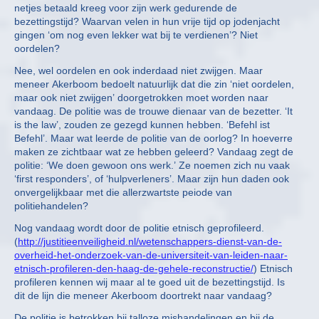
netjes betaald kreeg voor zijn werk gedurende de
bezettingstijd? Waarvan velen in hun vrije tijd op jodenjacht
gingen ‘om nog even lekker wat bij te verdienen’? Niet
oordelen?
Nee, wel oordelen en ook inderdaad niet zwijgen. Maar
meneer Akerboom bedoelt natuurlijk dat die zin ‘niet oordelen,
maar ook niet zwijgen’ doorgetrokken moet worden naar
vandaag. De politie was de trouwe dienaar van de bezetter. ‘It
is the law’, zouden ze gezegd kunnen hebben. ‘Befehl ist
Befehl’. Maar wat leerde de politie van de oorlog? In hoeverre
maken ze zichtbaar wat ze hebben geleerd? Vandaag zegt de
politie: ‘We doen gewoon ons werk.’ Ze noemen zich nu vaak
‘first responders’, of ‘hulpverleners’. Maar zijn hun daden ook
onvergelijkbaar met die allerzwartste peiode van
politiehandelen?
Nog vandaag wordt door de politie etnisch geprofileerd.
(
http://justitieenveiligheid.nl/wetenschappers-dienst-van-de-
overheid-het-onderzoek-van-de-universiteit-van-leiden-naar-
etnisch-profileren-den-haag-de-gehele-reconstructie/
) Etnisch
profileren kennen wij maar al te goed uit de bezettingstijd. Is
dit de lijn die meneer Akerboom doortrekt naar vandaag?
De politie is betrokken bij talloze mishandelingen en bij de