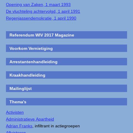
Opening van Zaken, 1 maart 1993
De vluchteling achtervolgd, 1 april 1991
Regenjassendemokratie, 1 april 1990
Referendum WIV 2017 Magazine
Voorkom Vernietiging
Arrestantenhandleiding
Kraakhandleiding
Mailinglijst
Thema's
Activisten
Administratieve Apartheid
Adrian Franks
, infiltrant in actiegroepen
Afluisteren