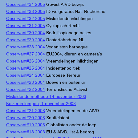
Observant#34 2005
Gewist AIVD bewijs
Observant#33 2005
ID-weigeraars Nat. Recherche
Observant#32 2005
Misleidende inlichtingen
Observant#31 2005
Cyclopisch Recht
Observant#30 2004
Bedrijfsspionage acties
Observant#29 2004
Rasterfahndung NL
Observant#28 2004
Veganisten barbeque
Observant#27 2004
EU2004, dieren en camera's
Observant#26 2004
Vreemdelingen inlichtingen
Observant#25 2004
Incidentenpolitiek
Observant#24 2004
Europese Terreur
Observant#23 2004
Boeven en buitenlui
Observant#22 2004
Terroristische Activist
Misleidende methode 14 november 2003
Keizer in lompen, 1 november 2003
Observant#21 2003
Vreemdelingen en de AIVD
Observant#20 2003
Snuffelstaat
Observant#19 2003
Globalisten onder de loep
Observant#18 2003
EU & AIVD, list & bedrog