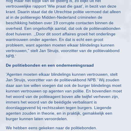
nog maar het topje van de ijsberg is, zo blijkt uit het
vertrouwelijke rapport ‘Wie praat die gaat’, in bezit van deze
krant. Daarin staat dat de Utrechtse politie vermoed dat alleen
al in de politieregio Midden-Nederland criminelen de
beschikking hebben over 19 corrupte contacten binnen de
overheid. Een ongelooflijk aantal, dat ook de politievakbonden
doet huiveren. ,,Door dit soort affaires groeit het onderlinge
wantrouwen onder agenten. En dat is echt een groot
probleem, want agenten moeten elkaar blindelings kunnen
vertrouwen,” stelt Jan Struijs, voorzitter van de politievakbond
NPB.’
De politiebonden en een ondernemingsraad
‘Agenten moeten elkaar blindelings kunnen vertrouwen, stelt
Jan Struijs, voorzitter van de politievakbond NPB.’ Wij zouden
daar aan toe willen voegen dat ook de burger blindelings moet
kunnen vertrouwen op agenten van politie. En bovendien moet
het woord van de politieagent boven alle twijfel verheven zijn,
immers het woord van de beëdigde verbalisant is
doorslaggevend bij rechtszaken tegen burgers. Liegende
agenten zouden in theorie, en in praktijk, gemakkelijk een
burger kunnen laten veroordelen.
We hebben eens gekeken naar de politiebonden.