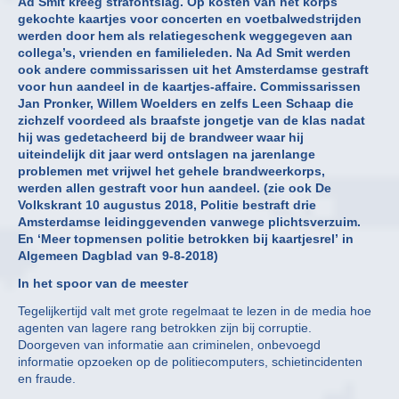
Ad Smit kreeg strafontslag. Op kosten van het korps
gekochte kaartjes voor concerten en voetbalwedstrijden
werden door hem als relatiegeschenk weggegeven aan
collega’s, vrienden en familieleden. Na Ad Smit werden
ook andere commissarissen uit het Amsterdamse gestraft
voor hun aandeel in de kaartjes-affaire. Commissarissen
Jan Pronker, Willem Woelders en zelfs Leen Schaap die
zichzelf voordeed als braafste jongetje van de klas nadat
hij was gedetacheerd bij de brandweer waar hij
uiteindelijk dit jaar werd ontslagen na jarenlange
problemen met vrijwel het gehele brandweerkorps,
werden allen gestraft voor hun aandeel. (zie ook De
Volkskrant 10 augustus 2018, Politie bestraft drie
Amsterdamse leidinggevenden vanwege plichtsverzuim.
En ‘Meer topmensen politie betrokken bij kaartjesrel’ in
Algemeen Dagblad van 9-8-2018)
In het spoor van de meester
Tegelijkertijd valt met grote regelmaat te lezen in de media hoe
agenten van lagere rang betrokken zijn bij corruptie.
Doorgeven van informatie aan criminelen, onbevoegd
informatie opzoeken op de politiecomputers, schietincidenten
en fraude.