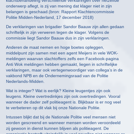
klachtbehandeling verschillende verklaringen over hetzelfde
onderwerp aflegt, is zij van mening dat klager niet in zijn
belangen is geschaad.(bron: Rapport Klachtencommissie
Politie Midden-Nederland, 17 december 2018)
De verklaringen van brigadier Sandor Baauw zijn allen gedaan
schriftelijk in zijn verweren tegen de klager. Volgens de
commissie liegt Sandor Baauw dus in zijn verklaringen.
Anderen de maat nemen en hoge boetes opleggen,
middelpunt zijn samen met een agent Meijers in vele WOK-
meldingen waarvan slachtoffers zelfs een Facebook-pagina
Anti Wok meldingen hebben gemaakt, liegen in schriftelijke
verklaringen, maar ook vertegenwoordiger van collega’s in de
vakbond NPB en de Ondernemingsraad van de Politie
Nederlands-Midden.
Wat is integer? Wat is eerlijk? Kleine leugentjes zijn ook
leugens. Kleine overtredinkjes zijn ook overtredingen. Vooral
wanneer de dader zelf politieagent is. Blijkbaar is er nog veel
te verbeteren op dit vlak bij onze Nationale Politie.
Intussen blijkt dat bij de Nationale Politie veel mensen niet
worden gescreend en wanneer mensen worden veroordeeld
zij gewoon in dienst kunnen blijven als politieagent. De