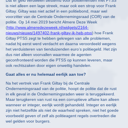
Dat er geld verdween bestemd voor politiemensen met PTSS
is niet alleen een lage streek, maar ook een strop voor Frank
Giltay. Giltay was niet actief in een politiebond, maar wel
voorzitter van de Centrale Ondernemingsraad (COR) van de
politie. Op 14 mei 2019 bericht Almere Deze Week
(
http://www.almeredezeweek.nl/widgets/2164-
nieuws/nieuws/1497402-frank-giltay-ik-heb-ptss
) hoe Frank
Giltay PTSS zegt te hebben gekregen van alle problemen,
nadat hij eerst werd verdacht en daarna veroordeeld wegens
het verduisteren van tienduizenden euro’s politiegeld. Het zijn
dus niet alleen voorvallen waarmee de agenten
geconfronteerd worden die PTSS op kunnen leveren, maar
ook rechtszaken door eigen onwettig handelen.
Gaat alles er nu helemaal eerlijk aan toe?
Na het vertrek van Frank Giltay bij de Centrale
Ondernemingsraad van de politie, hoopt de politie dat de rust
in elk geval in de Ondernemingsraden weer is teruggekeerd.
Maar terugkeren van rust na een corruptieve affaire kan alleen
wanneer er integer, eerlijk wordt gehandeld. Integer en eerlijk
zijn niet hetzelfde als niet de waarheid spreken, niet het goede
voorbeeld geven of zelf als politieagent regels overtreden die
wel gelden voor burgers.