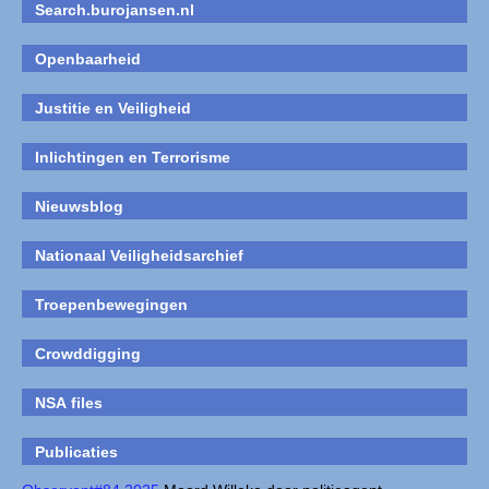
Search.burojansen.nl
Openbaarheid
Justitie en Veiligheid
Inlichtingen en Terrorisme
Nieuwsblog
Nationaal Veiligheidsarchief
Troepenbewegingen
Crowddigging
NSA files
Publicaties