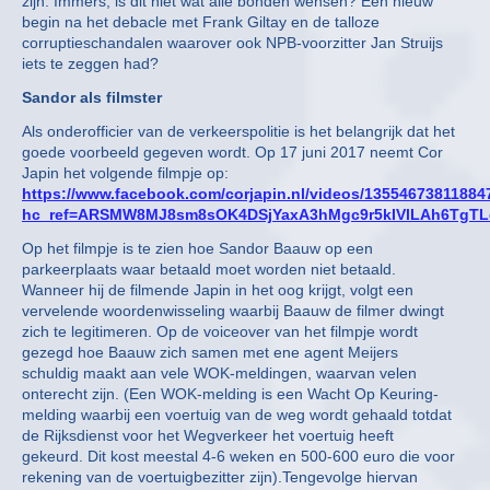
zijn. Immers, is dit niet wat alle bonden wensen? Een nieuw
begin na het debacle met Frank Giltay en de talloze
corruptieschandalen waarover ook NPB-voorzitter Jan Struijs
iets te zeggen had?
Sandor als filmster
Als onderofficier van de verkeerspolitie is het belangrijk dat het
goede voorbeeld gegeven wordt. Op 17 juni 2017 neemt Cor
Japin het volgende filmpje op:
https://www.facebook.com/corjapin.nl/videos/13554673811884
hc_ref=ARSMW8MJ8sm8sOK4DSjYaxA3hMgc9r5kIVlLAh6TgT
Op het filmpje is te zien hoe Sandor Baauw op een
parkeerplaats waar betaald moet worden niet betaald.
Wanneer hij de filmende Japin in het oog krijgt, volgt een
vervelende woordenwisseling waarbij Baauw de filmer dwingt
zich te legitimeren. Op de voiceover van het filmpje wordt
gezegd hoe Baauw zich samen met ene agent Meijers
schuldig maakt aan vele WOK-meldingen, waarvan velen
onterecht zijn. (Een WOK-melding is een Wacht Op Keuring-
melding waarbij een voertuig van de weg wordt gehaald totdat
de Rijksdienst voor het Wegverkeer het voertuig heeft
gekeurd. Dit kost meestal 4-6 weken en 500-600 euro die voor
rekening van de voertuigbezitter zijn).Tengevolge hiervan