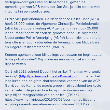
Vertegenwoordigers van politiepersoneel, gezien de
opmerkingen van NPB-voorzitter Jan Struijs zelfs bakens van
integriteit in een woelige zee.
Er zijn vier politiebonden. De Nederlandse Politie Bond(NPB)
heeft 25.000 leden, de Algemene Christelijke Politiefederatie
(altijd bij de oude afkorting ACP genoemd) heeft ook 25.000
leden, maar noemt zichzelf de grootste bond. De Algemene
Nederlandse Politie Vereniging (ANPV) is een kleinere bond en
tenslotte is er voor kaderleden de Vereniging van Middelbare
en Hogere Politieambtenaren (VMHP).
Kunnen agenten elkaar blindelings vertrouwen en begint dat al
bij de politiebonden? Wij proberen een aantal zaken op een
rijtje te zetten.
Op 2 juli 2015 schreef Dupont het artikel ‘The man who would
be king’. (
http://justitieenveiligheid.nl/man-king/
). In het artikel
is te lezen hoe de grote charismatische voorman van de ACP,
Gerrit van de Kamp, de macht greep in zijn vakbond ten koste
van enkele collega’s en hoe hij zijn vriendin aan een baan
hielp bij de reorganisatie van de politie. (Zie ook
https://www.nrc.nl/nieuws/2015/02/07/voorman-politiebond-
acp-hielp-vriendin-aan-baan-via-ministerie-a1418847)