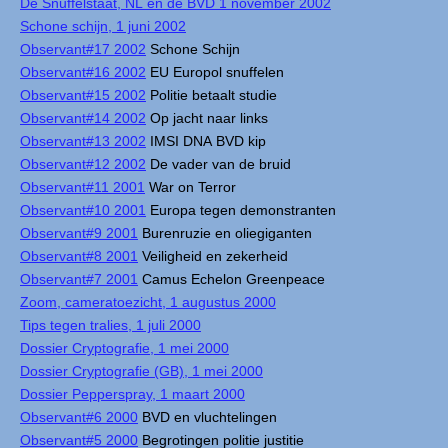
De Snuffelstaat, NL en de BVD 1 november 2002
Schone schijn, 1 juni 2002
Observant#17 2002
Schone Schijn
Observant#16 2002
EU Europol snuffelen
Observant#15 2002
Politie betaalt studie
Observant#14 2002
Op jacht naar links
Observant#13 2002
IMSI DNA BVD kip
Observant#12 2002
De vader van de bruid
Observant#11 2001
War on Terror
Observant#10 2001
Europa tegen demonstranten
Observant#9 2001
Burenruzie en oliegiganten
Observant#8 2001
Veiligheid en zekerheid
Observant#7 2001
Camus Echelon Greenpeace
Zoom, cameratoezicht, 1 augustus 2000
Tips tegen tralies, 1 juli 2000
Dossier Cryptografie, 1 mei 2000
Dossier Cryptografie (GB), 1 mei 2000
Dossier Pepperspray, 1 maart 2000
Observant#6 2000
BVD en vluchtelingen
Observant#5 2000
Begrotingen politie justitie