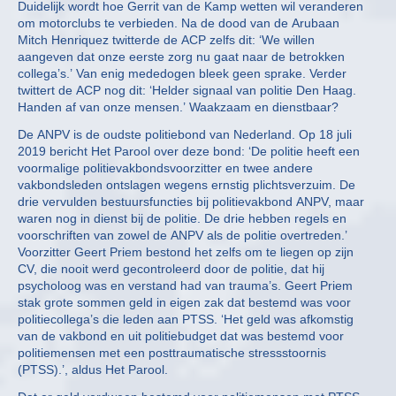
Duidelijk wordt hoe Gerrit van de Kamp wetten wil veranderen
om motorclubs te verbieden. Na de dood van de Arubaan
Mitch Henriquez twitterde de ACP zelfs dit: ‘We willen
aangeven dat onze eerste zorg nu gaat naar de betrokken
collega’s.’ Van enig mededogen bleek geen sprake. Verder
twittert de ACP nog dit: ‘Helder signaal van politie Den Haag.
Handen af van onze mensen.’ Waakzaam en dienstbaar?
De ANPV is de oudste politiebond van Nederland. Op 18 juli
2019 bericht Het Parool over deze bond: ‘De politie heeft een
voormalige politievakbondsvoorzitter en twee andere
vakbondsleden ontslagen wegens ernstig plichtsverzuim. De
drie vervulden bestuursfuncties bij politievakbond ANPV, maar
waren nog in dienst bij de politie. De drie hebben regels en
voorschriften van zowel de ANPV als de politie overtreden.’
Voorzitter Geert Priem bestond het zelfs om te liegen op zijn
CV, die nooit werd gecontroleerd door de politie, dat hij
psycholoog was en verstand had van trauma’s. Geert Priem
stak grote sommen geld in eigen zak dat bestemd was voor
politiecollega’s die leden aan PTSS. ‘Het geld was afkomstig
van de vakbond en uit politiebudget dat was bestemd voor
politiemensen met een posttraumatische stressstoornis
(PTSS).’, aldus Het Parool.