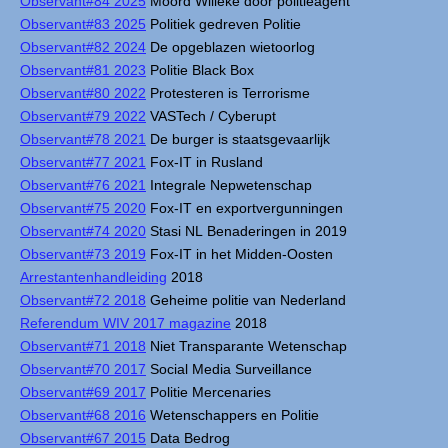
Observant#84 2025
Moord Willeke door politieagent
Observant#83 2025
Politiek gedreven Politie
Observant#82 2024
De opgeblazen wietoorlog
Observant#81 2023
Politie Black Box
Observant#80 2022
Protesteren is Terrorisme
Observant#79 2022
VASTech / Cyberupt
Observant#78 2021
De burger is staatsgevaarlijk
Observant#77 2021
Fox-IT in Rusland
Observant#76 2021
Integrale Nepwetenschap
Observant#75 2020
Fox-IT en exportvergunningen
Observant#74 2020
Stasi NL Benaderingen in 2019
Observant#73 2019
Fox-IT in het Midden-Oosten
Arrestantenhandleiding
2018
Observant#72 2018
Geheime politie van Nederland
Referendum WIV 2017 magazine
2018
Observant#71 2018
Niet Transparante Wetenschap
Observant#70 2017
Social Media Surveillance
Observant#69 2017
Politie Mercenaries
Observant#68 2016
Wetenschappers en Politie
Observant#67 2015
Data Bedrog