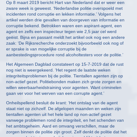
Op 8 maart 2019 bericht Hart van Nederland dat er weer een
zware week is geweest. ‘Nederlandse politie overspoeld met
incidenten rond corruptie en lekken informatie.’ Volgens het
artikel werden drie gevallen van doorgeven van informatie en
corruptie bekend. Betrokken waren een aspirant-agent, een
agent en zelfs een inspecteur tegen wie 2,5 jaar cel werd
geëist. Bijna en passant meldt het artikel ook nog een andere
zaak: ‘De Rijksrecherche onderzoekt bijvoorbeeld ook nog of
er sprake is van mogelijke corruptie bij de
aanbestedingsprocedure rond alcoholtesters voor de politie.’
Het Algemeen Dagblad constateert op 15-7-2019 dat de rust
nog niet is weergekeerd. ‘Het regent de laatste weken
integriteitsproblemen bij de politie. Tientallen agenten zijn op
non-actief gezet. Politiebonden maken zich grote zorgen en
willen weerbaarheidstraining voor agenten. Want criminelen
gaan ver voor het werven van een corrupte agent.’
Onheilspellend besluit de krant: ‘Het ontslag van de agent
staat niet op zichzelf. De afgelopen maanden en weken zijn
tientallen agenten uit het hele land op non-actief gezet
vanwege problemen rond de integriteit, en het schenden van
het ambtsgeheim. Aard en omvang verschillen, maar de
zorgen binnen de politie zijn groot. Zelf denkt de politie dat het