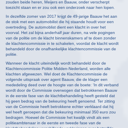
zouden beide heren, Meijers en Baauw, onder verscherpt
toezicht staan en er zou ook een onderzoek naar hen lopen.
In dezelfde zomer van 2017 krijgt de 49-jarige Baauw het aan
de stok met een automobilist die hij staande houdt voor een
overtreding. De automoblist dient een klacht in over het
voorval. Het zal bijna anderhalf jaar duren, na vele pogingen
van de politie om de klacht binnenskamers af te doen zonder
de klachtencommissie in te schakelen, voordat de klacht wordt
behandeld door de onafhankelijke klachtencommissie van de
politie.
Wanneer de klacht uiteindelijk wordt behandeld door de
Klachtencommissie Politie Midden-Nederland, worden alle
klachten afgewezen. Wel doet de Klachtencommissie de
volgende uitspraak over agent Baauw, die de klager een
mededeling deed over de hoogte van de boete: ‘In dit verband
wordt door de Commissie overwogen dat betrokkenen Baauw
in de eerste fase van de klachtbehandeling heeft gesteld dat
hij geen bedrag van de bekeuring heeft genoemd. Ter zitting
van de Commissie heeft betrokkene echter verklaard dat hij
wel heeft geroepen dat die bekeuring minimaal 350 euro zou
bedragen. Hoewel de Commissie het kwalijk vindt als een
politieambtenaar in de eerste en tweede fase van de