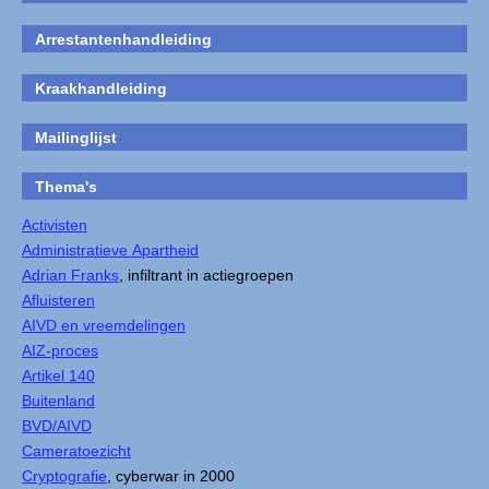
Arrestantenhandleiding
Kraakhandleiding
Mailinglijst
Thema's
Activisten
Administratieve Apartheid
Adrian Franks
, infiltrant in actiegroepen
Afluisteren
AIVD en vreemdelingen
AIZ-proces
Artikel 140
Buitenland
BVD/AIVD
Cameratoezicht
Cryptografie
, cyberwar in 2000