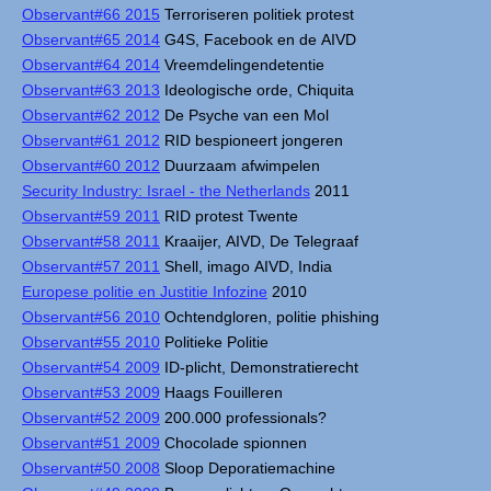
Observant#66 2015
Terroriseren politiek protest
Observant#65 2014
G4S, Facebook en de AIVD
Observant#64 2014
Vreemdelingendetentie
Observant#63 2013
Ideologische orde, Chiquita
Observant#62 2012
De Psyche van een Mol
Observant#61 2012
RID bespioneert jongeren
Observant#60 2012
Duurzaam afwimpelen
Security Industry: Israel - the Netherlands
2011
Observant#59 2011
RID protest Twente
Observant#58 2011
Kraaijer, AIVD, De Telegraaf
Observant#57 2011
Shell, imago AIVD, India
Europese politie en Justitie Infozine
2010
Observant#56 2010
Ochtendgloren, politie phishing
Observant#55 2010
Politieke Politie
Observant#54 2009
ID-plicht, Demonstratierecht
Observant#53 2009
Haags Fouilleren
Observant#52 2009
200.000 professionals?
Observant#51 2009
Chocolade spionnen
Observant#50 2008
Sloop Deporatiemachine