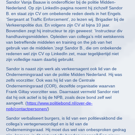
Sandor Vanja Baauw is onderofficier bij de politie Midden-
Nederland. Op zijn LinkedIn-pagina noemt hij zichzelf Sandor
B. en staat zijn CV om onbekende reden deels in het Engels.
‘Sergeant at Traffic Enforcement’, zo lezen wij. Brigadier bij de
Verkeerspolitie dus. En volgens zijn CV al bijna 10 jaar.
Bovendien zegt hij instructeur te zijn geweest: ‘Instructeur div
handhavingsmiddelen. Opleiden van collega’s mbt wetskennis
van betreffende middelen en training on the job van het
gebruik van de middelen.’zegt Sandor B., die om onbekende
redenen wel zijn CV op LinkedIn zet, maar tegelijkertijd niet
zijn volledige naam daarbij gebruikt.
Sandor is naast zijn werk als verkeersagent ook lid van de
Ondernemingsraad van de politie Midden Nederland. Hij was
zelfs voorzitter. Ook was hij lid van de Centrale
Ondernemingsraad (COR), dezelfde organisatie waarvan
Frank Giltay voorzitter was. Daarnaast vermeld Sandor niet
dat hij ook actief is bij de NPB, zoals deze bond zelf wel
aangeeft. (
https://www.politiebond.nl/over-de-
npb/contactpersonen/
)
Sandor verbaliseert burgers, is lid van een politievakbond die
collega’s vertegenwoordigd en is lid van de
Ondernemingsraad. Hij moet dus wel van onbesproken gedrag