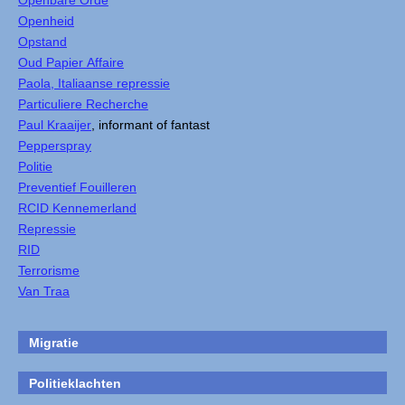
Openbare Orde
Openheid
Opstand
Oud Papier Affaire
Paola, Italiaanse repressie
Particuliere Recherche
Paul Kraaijer
, informant of fantast
Pepperspray
Politie
Preventief Fouilleren
RCID Kennemerland
Repressie
RID
Terrorisme
Van Traa
Migratie
Politieklachten