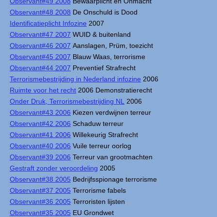
Observant#49 2008
Bewaarplicht en Onmacht
Observant#48 2008
De Onschuld is Dood
Identificatieplicht Infozine
2007
Observant#47 2007
WUID & buitenland
Observant#46 2007
Aanslagen, Prüm, toezicht
Observant#45 2007
Blauw Waas, terrorisme
Observant#44 2007
Preventief Strafrecht
Terrorismebestrijding in Nederland infozine
2006
Ruimte voor het recht
2006 Demonstratierecht
Onder Druk, Terrorismebestrijding NL
2006
Observant#43 2006
Kiezen verdwijnen terreur
Observant#42 2006
Schaduw terreur
Observant#41 2006
Willekeurig Strafrecht
Observant#40 2006
Vuile terreur oorlog
Observant#39 2006
Terreur van grootmachten
Gestraft zonder veroordeling
2005
Observant#38 2005
Bedrijfsspionage terrorisme
Observant#37 2005
Terrorisme fabels
Observant#36 2005
Terroristen lijsten
Observant#35 2005
EU Grondwet