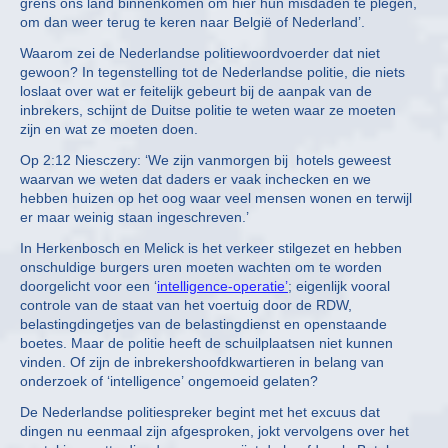
grens ons land binnenkomen om hier hun misdaden te plegen,
om dan weer terug te keren naar België of Nederland’.
Waarom zei de Nederlandse politiewoordvoerder dat niet
gewoon? In tegenstelling tot de Nederlandse politie, die niets
loslaat over wat er feitelijk gebeurt bij de aanpak van de
inbrekers, schijnt de Duitse politie te weten waar ze moeten
zijn en wat ze moeten doen.
Op 2:12 Niesczery: ‘We zijn vanmorgen bij hotels geweest
waarvan we weten dat daders er vaak inchecken en we
hebben huizen op het oog waar veel mensen wonen en terwijl
er maar weinig staan ingeschreven.’
In Herkenbosch en Melick is het verkeer stilgezet en hebben
onschuldige burgers uren moeten wachten om te worden
doorgelicht voor een ‘
intelligence-operatie’
; eigenlijk vooral
controle van de staat van het voertuig door de RDW,
belastingdingetjes van de belastingdienst en openstaande
boetes. Maar de politie heeft de schuilplaatsen niet kunnen
vinden. Of zijn de inbrekershoofdkwartieren in belang van
onderzoek of ‘intelligence’ ongemoeid gelaten?
De Nederlandse politiespreker begint met het excuus dat
dingen nu eenmaal zijn afgesproken, jokt vervolgens over het