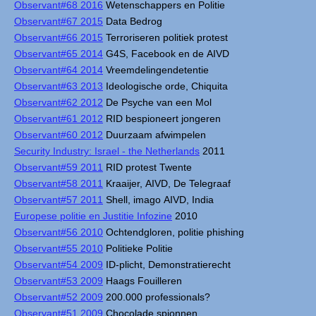
Observant#68 2016
Wetenschappers en Politie
Observant#67 2015
Data Bedrog
Observant#66 2015
Terroriseren politiek protest
Observant#65 2014
G4S, Facebook en de AIVD
Observant#64 2014
Vreemdelingendetentie
Observant#63 2013
Ideologische orde, Chiquita
Observant#62 2012
De Psyche van een Mol
Observant#61 2012
RID bespioneert jongeren
Observant#60 2012
Duurzaam afwimpelen
Security Industry: Israel - the Netherlands
2011
Observant#59 2011
RID protest Twente
Observant#58 2011
Kraaijer, AIVD, De Telegraaf
Observant#57 2011
Shell, imago AIVD, India
Europese politie en Justitie Infozine
2010
Observant#56 2010
Ochtendgloren, politie phishing
Observant#55 2010
Politieke Politie
Observant#54 2009
ID-plicht, Demonstratierecht
Observant#53 2009
Haags Fouilleren
Observant#52 2009
200.000 professionals?
Observant#51 2009
Chocolade spionnen