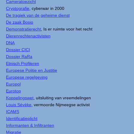
Cameratoezicht
Cryptografie
, cyberwar in 2000
De tragiek van de geheime dienst
De zaak Bosio
Demonstratierecht
, Is er ruimte voor het recht
Dierenrechtenactivisten
DNA
Dossier CICI
Dossier RaRa
Etnisch Profileren
Europese Politie en Justitie
Europese regelgeving
Europol
Eurotop
Koppelingswet
, uitsluiting van vreemdelingen
Louis Sévèke
, vermoorde Nijmeegse activist
ICAMS
Identificatieplicht
Informanten & Infiltranten
Migratie