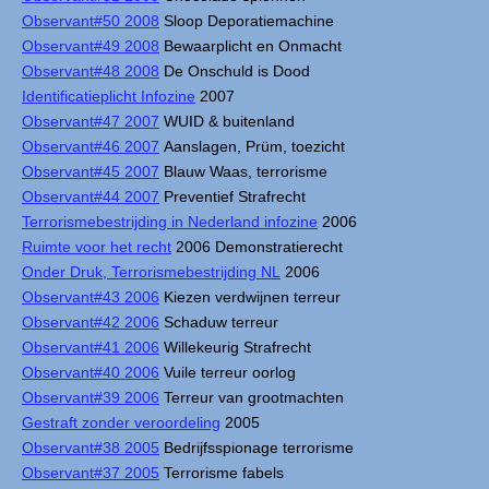
Observant#50 2008
Sloop Deporatiemachine
Observant#49 2008
Bewaarplicht en Onmacht
Observant#48 2008
De Onschuld is Dood
Identificatieplicht Infozine
2007
Observant#47 2007
WUID & buitenland
Observant#46 2007
Aanslagen, Prüm, toezicht
Observant#45 2007
Blauw Waas, terrorisme
Observant#44 2007
Preventief Strafrecht
Terrorismebestrijding in Nederland infozine
2006
Ruimte voor het recht
2006 Demonstratierecht
Onder Druk, Terrorismebestrijding NL
2006
Observant#43 2006
Kiezen verdwijnen terreur
Observant#42 2006
Schaduw terreur
Observant#41 2006
Willekeurig Strafrecht
Observant#40 2006
Vuile terreur oorlog
Observant#39 2006
Terreur van grootmachten
Gestraft zonder veroordeling
2005
Observant#38 2005
Bedrijfsspionage terrorisme
Observant#37 2005
Terrorisme fabels