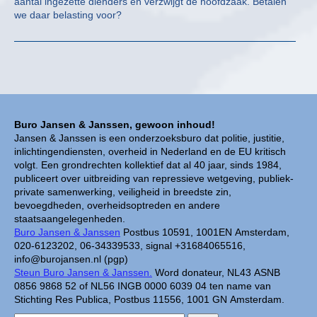
aantal ingezette dienders en verzwijgt de hoofdzaak. Betalen
we daar belasting voor?
Buro Jansen & Janssen, gewoon inhoud!
Jansen & Janssen is een onderzoeksburo dat politie, justitie,
inlichtingendiensten, overheid in Nederland en de EU kritisch
volgt. Een grondrechten kollektief dat al 40 jaar, sinds 1984,
publiceert over uitbreiding van repressieve wetgeving, publiek-
private samenwerking, veiligheid in breedste zin,
bevoegdheden, overheidsoptreden en andere
staatsaangelegenheden.
Buro Jansen & Janssen
Postbus 10591, 1001EN Amsterdam,
020-6123202, 06-34339533, signal +31684065516,
info@burojansen.nl (pgp)
Steun Buro Jansen & Janssen.
Word donateur, NL43 ASNB
0856 9868 52 of NL56 INGB 0000 6039 04 ten name van
Stichting Res Publica, Postbus 11556, 1001 GN Amsterdam.