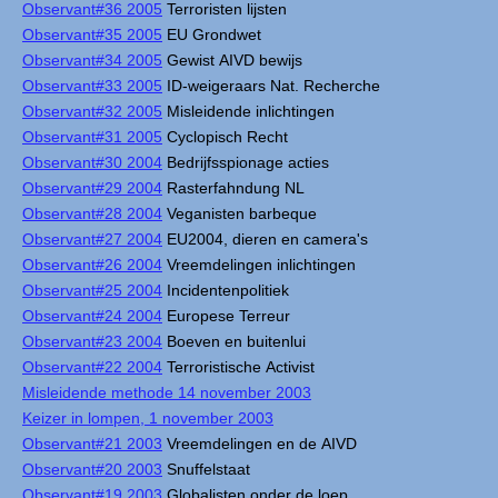
Observant#36 2005
Terroristen lijsten
Observant#35 2005
EU Grondwet
Observant#34 2005
Gewist AIVD bewijs
Observant#33 2005
ID-weigeraars Nat. Recherche
Observant#32 2005
Misleidende inlichtingen
Observant#31 2005
Cyclopisch Recht
Observant#30 2004
Bedrijfsspionage acties
Observant#29 2004
Rasterfahndung NL
Observant#28 2004
Veganisten barbeque
Observant#27 2004
EU2004, dieren en camera's
Observant#26 2004
Vreemdelingen inlichtingen
Observant#25 2004
Incidentenpolitiek
Observant#24 2004
Europese Terreur
Observant#23 2004
Boeven en buitenlui
Observant#22 2004
Terroristische Activist
Misleidende methode 14 november 2003
Keizer in lompen, 1 november 2003
Observant#21 2003
Vreemdelingen en de AIVD
Observant#20 2003
Snuffelstaat
Observant#19 2003
Globalisten onder de loep