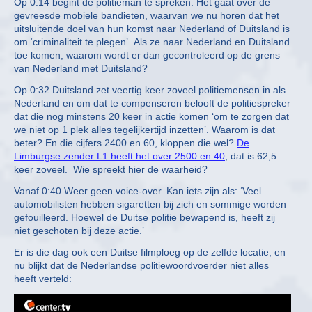
Op 0:14 begint de politieman te spreken. Het gaat over de
gevreesde mobiele bandieten, waarvan we nu horen dat het
uitsluitende doel van hun komst naar Nederland of Duitsland is
om ‘criminaliteit te plegen’. Als ze naar Nederland en Duitsland
toe komen, waarom wordt er dan gecontroleerd op de grens
van Nederland met Duitsland?
Op 0:32 Duitsland zet veertig keer zoveel politiemensen in als
Nederland en om dat te compenseren belooft de politiespreker
dat die nog minstens 20 keer in actie komen ‘om te zorgen dat
we niet op 1 plek alles tegelijkertijd inzetten’. Waarom is dat
beter? En die cijfers 2400 en 60, kloppen die wel?
De
Limburgse zender L1 heeft het over 2500 en 40
, dat is 62,5
keer zoveel. Wie spreekt hier de waarheid?
Vanaf 0:40 Weer geen voice-over. Kan iets zijn als: ‘Veel
automobilisten hebben sigaretten bij zich en sommige worden
gefouilleerd. Hoewel de Duitse politie bewapend is, heeft zij
niet geschoten bij deze actie.’
Er is die dag ook een Duitse filmploeg op de zelfde locatie, en
nu blijkt dat de Nederlandse politiewoordvoerder niet alles
heeft verteld:
Video