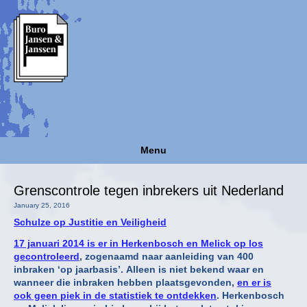
Menu
Grenscontrole tegen inbrekers uit Nederland
January 25, 2016
Schulze op Justitie en Veiligheid
17 januari 2014 is er in Herkenbosch en Melick op los
gecontroleerd
, zogenaamd naar aanleiding van 400
inbraken ‘op jaarbasis’. Alleen is niet bekend waar en
wanneer die inbraken hebben plaatsgevonden,
en er is
ook geen piek in de statistiek te ontdekken
. Herkenbosch