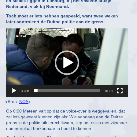
en Melick liggen in Limburg, bij het smalste stukje
Nederland, vlak bij Roermond.
Toch moet er iets hebben gespeeld, want twee weken
later controleert de Duitse politie aan de grens:
Video
Player
00:00
01:02
(Bron:
NOS
)
Op 0:00 Meteen valt op dat de voice-over is weggevallen, dat
zal iets geweest kunnen zijn als: Wie vandaag aan de Duitse
grens in de politiefuik terechtkwam, liep het risico met zijn/haar
nummerplaat herkenbaar in beeld te komen.