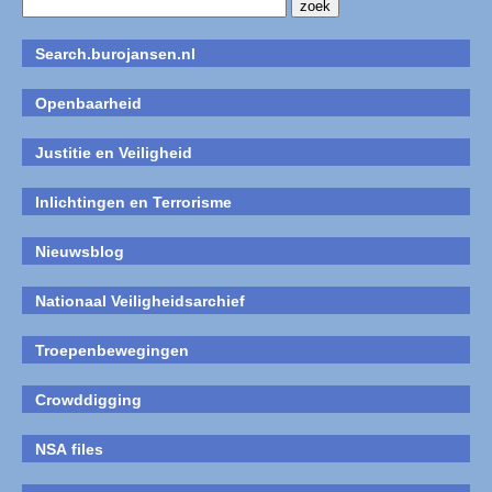
Search.burojansen.nl
Openbaarheid
Justitie en Veiligheid
Inlichtingen en Terrorisme
Nieuwsblog
Nationaal Veiligheidsarchief
Troepenbewegingen
Crowddigging
NSA files