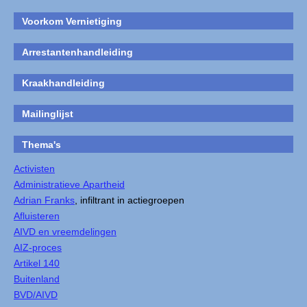
Voorkom Vernietiging
Arrestantenhandleiding
Kraakhandleiding
Mailinglijst
Thema's
Activisten
Administratieve Apartheid
Adrian Franks
, infiltrant in actiegroepen
Afluisteren
AIVD en vreemdelingen
AIZ-proces
Artikel 140
Buitenland
BVD/AIVD