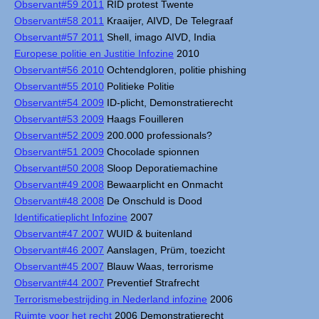
Observant#59 2011
RID protest Twente
Observant#58 2011
Kraaijer, AIVD, De Telegraaf
Observant#57 2011
Shell, imago AIVD, India
Europese politie en Justitie Infozine
2010
Observant#56 2010
Ochtendgloren, politie phishing
Observant#55 2010
Politieke Politie
Observant#54 2009
ID-plicht, Demonstratierecht
Observant#53 2009
Haags Fouilleren
Observant#52 2009
200.000 professionals?
Observant#51 2009
Chocolade spionnen
Observant#50 2008
Sloop Deporatiemachine
Observant#49 2008
Bewaarplicht en Onmacht
Observant#48 2008
De Onschuld is Dood
Identificatieplicht Infozine
2007
Observant#47 2007
WUID & buitenland
Observant#46 2007
Aanslagen, Prüm, toezicht
Observant#45 2007
Blauw Waas, terrorisme
Observant#44 2007
Preventief Strafrecht
Terrorismebestrijding in Nederland infozine
2006
Ruimte voor het recht
2006 Demonstratierecht