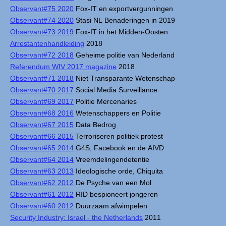
Observant#75 2020
Fox-IT en exportvergunningen
Observant#74 2020
Stasi NL Benaderingen in 2019
Observant#73 2019
Fox-IT in het Midden-Oosten
Arrestantenhandleiding
2018
Observant#72 2018
Geheime politie van Nederland
Referendum WIV 2017 magazine
2018
Observant#71 2018
Niet Transparante Wetenschap
Observant#70 2017
Social Media Surveillance
Observant#69 2017
Politie Mercenaries
Observant#68 2016
Wetenschappers en Politie
Observant#67 2015
Data Bedrog
Observant#66 2015
Terroriseren politiek protest
Observant#65 2014
G4S, Facebook en de AIVD
Observant#64 2014
Vreemdelingendetentie
Observant#63 2013
Ideologische orde, Chiquita
Observant#62 2012
De Psyche van een Mol
Observant#61 2012
RID bespioneert jongeren
Observant#60 2012
Duurzaam afwimpelen
Security Industry: Israel - the Netherlands
2011