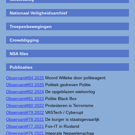
Nationaal Veiligheidsarchief
Troepenbewegingen
Crowddigging
NSA files
Publicaties
Observant#84 2025
Moord Willeke door politieagent
Observant#83 2025
Politiek gedreven Politie
Observant#82 2024
De opgeblazen wietoorlog
Observant#81 2023
Politie Black Box
Observant#80 2022
Protesteren is Terrorisme
Observant#79 2022
VASTech / Cyberupt
Observant#78 2021
De burger is staatsgevaarlijk
Observant#77 2021
Fox-IT in Rusland
Observant#76 2021
Integrale Nepwetenschap