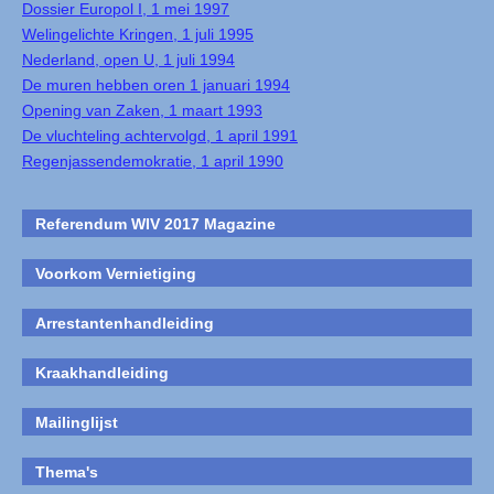
Dossier Europol I, 1 mei 1997
Welingelichte Kringen, 1 juli 1995
Nederland, open U, 1 juli 1994
De muren hebben oren 1 januari 1994
Opening van Zaken, 1 maart 1993
De vluchteling achtervolgd, 1 april 1991
Regenjassendemokratie, 1 april 1990
Referendum WIV 2017 Magazine
Voorkom Vernietiging
Arrestantenhandleiding
Kraakhandleiding
Mailinglijst
Thema's