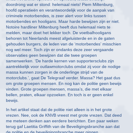
doordrong wat er stond: helemaal niets! Piem Miltenburg,
hoofd operatieën en verantwoordelijk voor de aanpak van
criminele motorbendes, is zeer alert voor links tussen
motorbendes en hooligans. Maar harde bewijzen zijn er niet.
Notoire hardliner Miltenburg heeft dus helemaal niets te
melden, maar doet het lekker toch. De voetbalhooligans
behoren tot Neerlands meest afgeluisterde en in de gaten
gehouden burgers, de leden van de ‘motorbendes’ misschien
nog wel meer. Toch zijn er ondanks deze zeer vergaande
observaties geen bewijzen dat die twee groepen
samenwerken. ‘De harde kernen van supportersclubs zijn
aantrekkelijk voor outlawmotorclubs omdat zij voor de nodige
massa kunnen zorgen in de onderlinge strijd van de
motorclubs.’, gaat De Telegraaf verder. Massa? Het gaat dus
om grote groepen mensen. En nog kan de politie geen bewijs
vinden. Grote groepen mensen, massa’s, die met elkaar
bellen, praten, elkaar opzoeken. En toch is er geen enkel
bewijs.
In het artikel staat dat de politie niet alleen is in het grote
vrezen. Nee, ook de KNVB vreest met grote vrezen. Dat deed
me meteen denken aan eerdere berichten. Een paar weken
terug gaf Laetitia Griffith van de Beveiligingsbranche aan dat
de politie en de beveiligingsbranche meer gingen