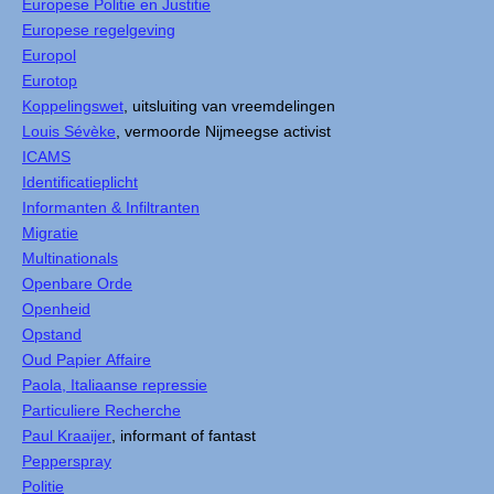
Europese Politie en Justitie
Europese regelgeving
Europol
Eurotop
Koppelingswet
, uitsluiting van vreemdelingen
Louis Sévèke
, vermoorde Nijmeegse activist
ICAMS
Identificatieplicht
Informanten & Infiltranten
Migratie
Multinationals
Openbare Orde
Openheid
Opstand
Oud Papier Affaire
Paola, Italiaanse repressie
Particuliere Recherche
Paul Kraaijer
, informant of fantast
Pepperspray
Politie