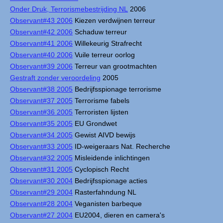
Onder Druk, Terrorismebestrijding NL
2006
Observant#43 2006
Kiezen verdwijnen terreur
Observant#42 2006
Schaduw terreur
Observant#41 2006
Willekeurig Strafrecht
Observant#40 2006
Vuile terreur oorlog
Observant#39 2006
Terreur van grootmachten
Gestraft zonder veroordeling
2005
Observant#38 2005
Bedrijfsspionage terrorisme
Observant#37 2005
Terrorisme fabels
Observant#36 2005
Terroristen lijsten
Observant#35 2005
EU Grondwet
Observant#34 2005
Gewist AIVD bewijs
Observant#33 2005
ID-weigeraars Nat. Recherche
Observant#32 2005
Misleidende inlichtingen
Observant#31 2005
Cyclopisch Recht
Observant#30 2004
Bedrijfsspionage acties
Observant#29 2004
Rasterfahndung NL
Observant#28 2004
Veganisten barbeque
Observant#27 2004
EU2004, dieren en camera's