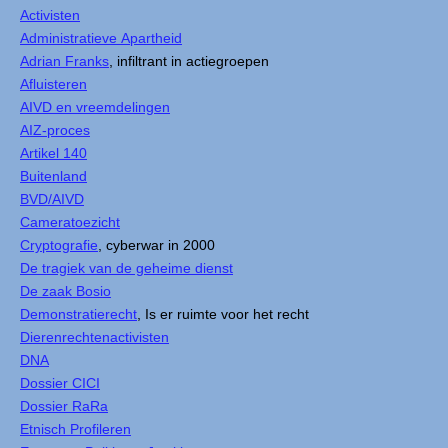
Activisten
Administratieve Apartheid
Adrian Franks
, infiltrant in actiegroepen
Afluisteren
AIVD en vreemdelingen
AIZ-proces
Artikel 140
Buitenland
BVD/AIVD
Cameratoezicht
Cryptografie
, cyberwar in 2000
De tragiek van de geheime dienst
De zaak Bosio
Demonstratierecht
, Is er ruimte voor het recht
Dierenrechtenactivisten
DNA
Dossier CICI
Dossier RaRa
Etnisch Profileren