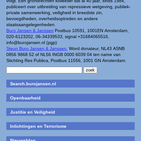
volgt. Een grondrechten kollektief dat al 40 jaar, sinds 1984,
publiceert over uitbreiding van repressieve wetgeving, publiek-
private samenwerking, veiligheid in breedste zin,
bevoegdheden, overheidsoptreden en andere
staatsaangelegenheden.
Buro Jansen & Janssen
Postbus 10591, 1001EN Amsterdam,
020-6123202, 06-34339533, signal +31684065516,
info@burojansen.nl (pgp)
Steun Buro Jansen & Janssen.
Word donateur, NL43 ASNB
0856 9868 52 of NL56 INGB 0000 6039 04 ten name van
Stichting Res Publica, Postbus 11556, 1001 GN Amsterdam.
Search.burojansen.nl
Openbaarheid
Justitie en Veiligheid
Inlichtingen en Terrorisme
Nieuwsblog