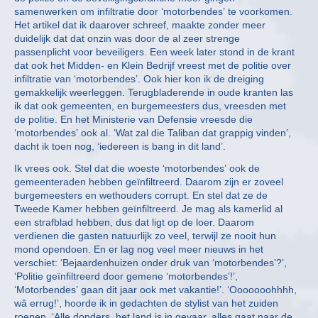
samenwerken om infiltratie door ‘motorbendes’ te voorkomen.
Het artikel dat ik daarover schreef, maakte zonder meer
duidelijk dat dat onzin was door de al zeer strenge
passenplicht voor beveiligers. Een week later stond in de krant
dat ook het Midden- en Klein Bedrijf vreest met de politie over
infiltratie van ‘motorbendes’. Ook hier kon ik de dreiging
gemakkelijk weerleggen. Terugbladerende in oude kranten las
ik dat ook gemeenten, en burgemeesters dus, vreesden met
de politie. En het Ministerie van Defensie vreesde die
‘motorbendes’ ook al. ‘Wat zal die Taliban dat grappig vinden’,
dacht ik toen nog, ‘iedereen is bang in dit land’.
Ik vrees ook. Stel dat die woeste ‘motorbendes’ ook de
gemeenteraden hebben geïnfiltreerd. Daarom zijn er zoveel
burgemeesters en wethouders corrupt. En stel dat ze de
Tweede Kamer hebben geïnfiltreerd. Je mag als kamerlid al
een strafblad hebben, dus dat ligt op de loer. Daarom
verdienen die gasten natuurlijk zo veel, terwijl ze nooit hun
mond opendoen. En er lag nog veel meer nieuws in het
verschiet: ‘Bejaardenhuizen onder druk van ‘motorbendes’?’,
‘Politie geïnfiltreerd door gemene ‘motorbendes’!’,
‘Motorbendes’ gaan dit jaar ook met vakantie!’. ‘Ooooooohhhh,
wâ errug!’, hoorde ik in gedachten de stylist van het zuiden
roepen. ‘Alle donders, het land is in gevaar, alles gaat naar de