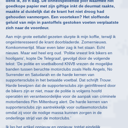
denk ik, zo’n dag. De onheilspellende plof waarmee het
goedkope papier met zijn giftige inkt de deurmat raakte,
maakte al duidelijk dat de krant het niet droog had
gehouden vanmorgen. Een voorteken? Het sloffende
geluid van mijn in pantoffels gestoken voeten verplaatste
zich naar de voordeur.
Aan mijn grote eettafel gezeten slurpte ik mijn koffie, terwijl ik
ongeïnteresseerd de krant doorbladerde. Zomernieuws.
Komkommertijd. Maar even later zag ik het staan. Echt
nieuws. Maar wel heel erg oud. ‘Politie vreest link bikers en
hooligans’, kopte De Telegraaf, gevolgd door de volgende
tekst: ‘De politie en voetbalbond KNVB vrezen de mogelijke
banden tussen beruchte motorclubs zoals Hells Angels, No
Surrender en Satudarah en de harde kernen van
supportersclubs in het betaalde voetbal. Dat schrijft
Trouw
.
Harde bewijzen dat de supportersclubs zijn geïnfiltreerd door
de bikers zijn er niet, maar de politie is volgens hoofd
operatiën en verantwoordelijke voor de aanpak van criminele
motorbendes Pim Miltenburg alert. De harde kernen van
supportersclubs zijn aantrekkelijk voor outlawmotorclubs
omdat zij voor de nodige massa kunnen zorgen in de
onderlinge strijd van de motorclubs.’
Ik las het artikel opnieuw en opnieuw, totdat eindelijk