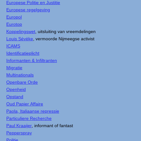
Europese Politie en Justitie
Europese regelgeving
Europol
Eurotop
Koppelingswet
, uitsluiting van vreemdelingen
Louis Sévèke
, vermoorde Nijmeegse activist
ICAMS
Identificatieplicht
Informanten & Infiltranten
Migratie
Multinationals
Openbare Orde
Openheid
Opstand
Oud Papier Affaire
Paola, Italiaanse repressie
Particuliere Recherche
Paul Kraaijer
, informant of fantast
Pepperspray
Politie