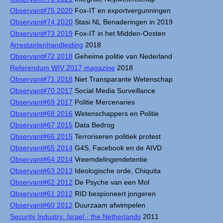
Observant#75 2020
Fox-IT en exportvergunningen
Observant#74 2020
Stasi NL Benaderingen in 2019
Observant#73 2019
Fox-IT in het Midden-Oosten
Arrestantenhandleiding
2018
Observant#72 2018
Geheime politie van Nederland
Referendum WIV 2017 magazine
2018
Observant#71 2018
Niet Transparante Wetenschap
Observant#70 2017
Social Media Surveillance
Observant#69 2017
Politie Mercenaries
Observant#68 2016
Wetenschappers en Politie
Observant#67 2015
Data Bedrog
Observant#66 2015
Terroriseren politiek protest
Observant#65 2014
G4S, Facebook en de AIVD
Observant#64 2014
Vreemdelingendetentie
Observant#63 2013
Ideologische orde, Chiquita
Observant#62 2012
De Psyche van een Mol
Observant#61 2012
RID bespioneert jongeren
Observant#60 2012
Duurzaam afwimpelen
Security Industry: Israel - the Netherlands
2011