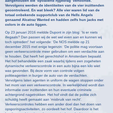
aangehouden die ‘opvallend rijgedrag’ vertoonde.
Vervolgens werden de identiteiten van de vier inzittenden
gecontroleerd. En wat bleek? Alle vier waren lid van de
totaal onbekende supportclub van de Hells Angels
genaamd Alcatraz Wanted en hadden zelfs hun jacks met
colors in de auto liggen.
Op 23 januari 2016 meldde Dupont in zijn blog: ‘Is er niets
illegaals? Dan passen wij de wet wel even aan en kunnen wij
toch optreden!’ het volgende: ‘De NOS meldde op 21
december 2015 met enige tegenzin: ‘De politie mag voortaan
geen verkeerscontrole meer gebruiken om een verdachte aan
te houden. Dat heeft het gerechtshof in Amsterdam bepaald.
Het hof behandelde een zaak waarbij tijdens een zogeheten
dynamische verkeerscontrole in een auto bijna een kilo wiet
was gevonden. Bij deze vorm van controle volgen
politieagenten in burger de auto van de verdachten.
Vervolgens laten agenten in uniform de wagen stoppen onder
het mom van een verkeerscontrole. In werkelijkheid wordt dan
informatie over inzittenden en hun eventuele criminele
achtergrond nagetrokken. Het hof vindt dat de politie zich
schuldig heeft gemaakt aan ‘misbruik van recht’.
Verkeerscontroles hebben een ander doel dan het doen van
opsporingsactiviteiten, zo oordeelt het hof. Daardoor is het