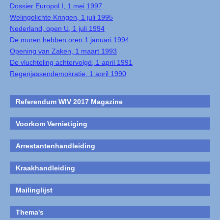
Dossier Europol I, 1 mei 1997
Welingelichte Kringen, 1 juli 1995
Nederland, open U, 1 juli 1994
De muren hebben oren 1 januari 1994
Opening van Zaken, 1 maart 1993
De vluchteling achtervolgd, 1 april 1991
Regenjassendemokratie, 1 april 1990
Referendum WIV 2017 Magazine
Voorkom Vernietiging
Arrestantenhandleiding
Kraakhandleiding
Mailinglijst
Thema's