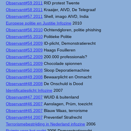
Observant#59 2011
RID protest Twente
Observant#58 2011
Kraaijer, AIVD, De Telegraaf
Observant#57 2011
Shell, imago AIVD, India
Europese politie en Justitie Infozine
2010
Observant#56 2010
Ochtendgloren, politie phishing
Observant#55 2010
Politieke Politie
Observant#54 2009
ID-plicht, Demonstratierecht
Observant#53 2009
Haags Fouilleren
Observant#52 2009
200.000 professionals?
Observant#51 2009
Chocolade spionnen
Observant#50 2008
Sloop Deporatiemachine
Observant#49 2008
Bewaarplicht en Onmacht
Observant#48 2008
De Onschuld is Dood
Identificatieplicht Infozine
2007
Observant#47 2007
WUID & buitenland
Observant#46 2007
Aanslagen, Prüm, toezicht
Observant#45 2007
Blauw Waas, terrorisme
Observant#44 2007
Preventief Strafrecht
Terrorismebestrijding in Nederland infozine
2006
Ruimte voor het recht
2006 Demonstratierecht