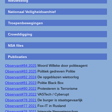
Nieuwsblog
Nationaal Veiligheidsarchief
Troepenbewegingen
Crowddigging
NSA files
Publicaties
Observant#84 2025
Moord Willeke door politieagent
Observant#83 2025
Politiek gedreven Politie
Observant#82 2024
De opgeblazen wietoorlog
Observant#81 2023
Politie Black Box
Observant#80 2022
Protesteren is Terrorisme
Observant#79 2022
VASTech / Cyberupt
Observant#78 2021
De burger is staatsgevaarlijk
Observant#77 2021
Fox-IT in Rusland
Observant#76 2021
Integrale Nepwetenschap