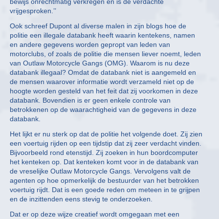
bewijs onrechtmatig verkregen en is de verdachte
vrijgesproken.’’
Ook schreef Dupont al diverse malen in zijn blogs hoe de
politie een illegale databank heeft waarin kentekens, namen
en andere gegevens worden gepropt van leden van
motorclubs, of zoals de politie die mensen liever noemt, leden
van Outlaw Motorcycle Gangs (OMG). Waarom is nu deze
databank illegaal? Omdat de databank niet is aangemeld en
de mensen waarover informatie wordt verzameld niet op de
hoogte worden gesteld van het feit dat zij voorkomen in deze
databank. Bovendien is er geen enkele controle van
betrokkenen op de waarachtigheid van de gegevens in deze
databank.
Het lijkt er nu sterk op dat de politie het volgende doet. Zij zien
een voertuig rijden op een tijdstip dat zij zeer verdacht vinden.
Bijvoorbeeld rond etenstijd. Zij zoeken in hun boordcomputer
het kenteken op. Dat kenteken komt voor in de databank van
de vreselijke Outlaw Motorcycle Gangs. Vervolgens valt de
agenten op hoe opmerkelijk de bestuurder van het betrokken
voertuig rijdt. Dat is een goede reden om meteen in te grijpen
en de inzittenden eens stevig te onderzoeken.
Dat er op deze wijze creatief wordt omgegaan met een