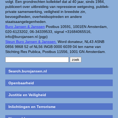
volgt. Een grondrechten kollektief dat al 40 jaar, sinds 1984,
publiceert over uitbreiding van repressieve wetgeving, publiek-
private samenwerking, veiligheid in breedste zin,
bevoegdheden, overheidsoptreden en andere
staatsaangelegenheden.
Buro Jansen & Janssen
Postbus 10591, 1001EN Amsterdam,
020-6123202, 06-34339533, signal +31684065516,
info@burojansen.nl (pgp)
Steun Buro Jansen & Janssen.
Word donateur, NL43 ASNB
0856 9868 52 of NL56 INGB 0000 6039 04 ten name van
Stichting Res Publica, Postbus 11556, 1001 GN Amsterdam.
Search.burojansen.nl
Openbaarheid
Justitie en Veiligheid
Inlichtingen en Terrorisme