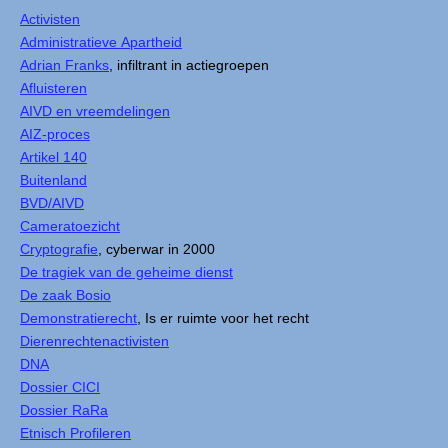
Activisten
Administratieve Apartheid
Adrian Franks
, infiltrant in actiegroepen
Afluisteren
AIVD en vreemdelingen
AIZ-proces
Artikel 140
Buitenland
BVD/AIVD
Cameratoezicht
Cryptografie
, cyberwar in 2000
De tragiek van de geheime dienst
De zaak Bosio
Demonstratierecht
, Is er ruimte voor het recht
Dierenrechtenactivisten
DNA
Dossier CICI
Dossier RaRa
Etnisch Profileren