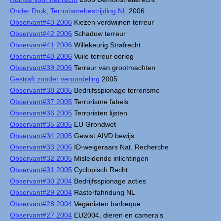
Onder Druk, Terrorismebestrijding NL
2006
Observant#43 2006
Kiezen verdwijnen terreur
Observant#42 2006
Schaduw terreur
Observant#41 2006
Willekeurig Strafrecht
Observant#40 2006
Vuile terreur oorlog
Observant#39 2006
Terreur van grootmachten
Gestraft zonder veroordeling
2005
Observant#38 2005
Bedrijfsspionage terrorisme
Observant#37 2005
Terrorisme fabels
Observant#36 2005
Terroristen lijsten
Observant#35 2005
EU Grondwet
Observant#34 2005
Gewist AIVD bewijs
Observant#33 2005
ID-weigeraars Nat. Recherche
Observant#32 2005
Misleidende inlichtingen
Observant#31 2005
Cyclopisch Recht
Observant#30 2004
Bedrijfsspionage acties
Observant#29 2004
Rasterfahndung NL
Observant#28 2004
Veganisten barbeque
Observant#27 2004
EU2004, dieren en camera's