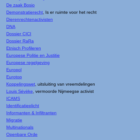
De zaak Bosio
Demonstratierecht
, Is er ruimte voor het recht
Dierenrechtenactivisten
DNA
Dossier CICI
Dossier RaRa
Etnisch Profileren
Europese Politie en Justitie
Europese regelgeving
Europol
Eurotop
Koppelingswet
, uitsluiting van vreemdelingen
Louis Sévèke
, vermoorde Nijmeegse activist
ICAMS
Identificatieplicht
Informanten & Infiltranten
Migratie
Multinationals
Openbare Orde