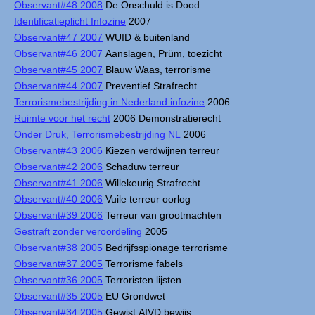
Observant#48 2008
De Onschuld is Dood
Identificatieplicht Infozine
2007
Observant#47 2007
WUID & buitenland
Observant#46 2007
Aanslagen, Prüm, toezicht
Observant#45 2007
Blauw Waas, terrorisme
Observant#44 2007
Preventief Strafrecht
Terrorismebestrijding in Nederland infozine
2006
Ruimte voor het recht
2006 Demonstratierecht
Onder Druk, Terrorismebestrijding NL
2006
Observant#43 2006
Kiezen verdwijnen terreur
Observant#42 2006
Schaduw terreur
Observant#41 2006
Willekeurig Strafrecht
Observant#40 2006
Vuile terreur oorlog
Observant#39 2006
Terreur van grootmachten
Gestraft zonder veroordeling
2005
Observant#38 2005
Bedrijfsspionage terrorisme
Observant#37 2005
Terrorisme fabels
Observant#36 2005
Terroristen lijsten
Observant#35 2005
EU Grondwet
Observant#34 2005
Gewist AIVD bewijs