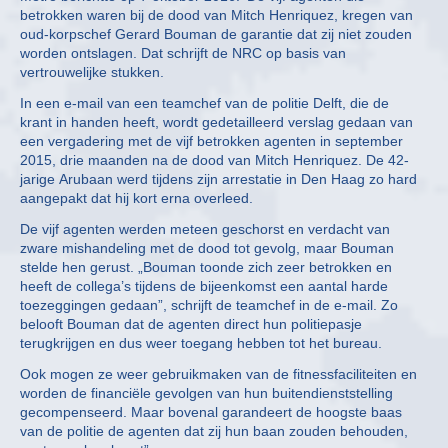
betrokken waren bij de dood van Mitch Henriquez, kregen van
oud-korpschef Gerard Bouman de garantie dat zij niet zouden
worden ontslagen. Dat schrijft de NRC op basis van
vertrouwelijke stukken.
In een e-mail van een teamchef van de politie Delft, die de
krant in handen heeft, wordt gedetailleerd verslag gedaan van
een vergadering met de vijf betrokken agenten in september
2015, drie maanden na de dood van Mitch Henriquez. De 42-
jarige Arubaan werd tijdens zijn arrestatie in Den Haag zo hard
aangepakt dat hij kort erna overleed.
De vijf agenten werden meteen geschorst en verdacht van
zware mishandeling met de dood tot gevolg, maar Bouman
stelde hen gerust. „Bouman toonde zich zeer betrokken en
heeft de collega’s tijdens de bijeenkomst een aantal harde
toezeggingen gedaan”, schrijft de teamchef in de e-mail. Zo
belooft Bouman dat de agenten direct hun politiepasje
terugkrijgen en dus weer toegang hebben tot het bureau.
Ook mogen ze weer gebruikmaken van de fitnessfaciliteiten en
worden de financiële gevolgen van hun buitendienststelling
gecompenseerd. Maar bovenal garandeert de hoogste baas
van de politie de agenten dat zij hun baan zouden behouden,