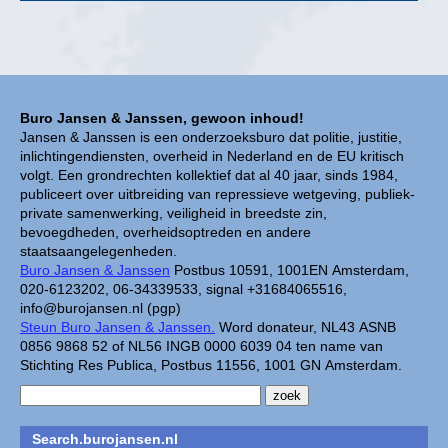
Buro Jansen & Janssen, gewoon inhoud!
Jansen & Janssen is een onderzoeksburo dat politie, justitie,
inlichtingendiensten, overheid in Nederland en de EU kritisch
volgt. Een grondrechten kollektief dat al 40 jaar, sinds 1984,
publiceert over uitbreiding van repressieve wetgeving, publiek-
private samenwerking, veiligheid in breedste zin,
bevoegdheden, overheidsoptreden en andere
staatsaangelegenheden.
Buro Jansen & Janssen
Postbus 10591, 1001EN Amsterdam,
020-6123202, 06-34339533, signal +31684065516,
info@burojansen.nl (pgp)
Steun Buro Jansen & Janssen.
Word donateur, NL43 ASNB
0856 9868 52 of NL56 INGB 0000 6039 04 ten name van
Stichting Res Publica, Postbus 11556, 1001 GN Amsterdam.
Search.burojansen.nl