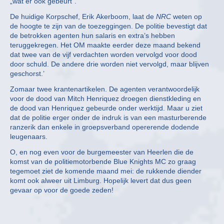
„wat er ook gebeurt”.
De huidige Korpschef, Erik Akerboom, laat de
NRC
weten op
de hoogte te zijn van de toezeggingen. De politie bevestigt dat
de betrokken agenten hun salaris en extra’s hebben
teruggekregen. Het OM maakte eerder deze maand bekend
dat twee van de vijf verdachten worden vervolgd voor dood
door schuld. De andere drie worden niet vervolgd, maar blijven
geschorst.’
Zomaar twee krantenartikelen. De agenten verantwoordelijk
voor de dood van Mitch Henriquez droegen dienstkleding en
de dood van Henriquez gebeurde onder werktijd. Maar u ziet
dat de politie erger onder de indruk is van een masturberende
ranzerik dan enkele in groepsverband opererende dodende
leugenaars.
O, en nog even voor de burgemeester van Heerlen die de
komst van de politiemotorbende Blue Knights MC zo graag
tegemoet ziet de komende maand mei: de rukkende diender
komt ook alweer uit Limburg. Hopelijk levert dat dus geen
gevaar op voor de goede zeden!