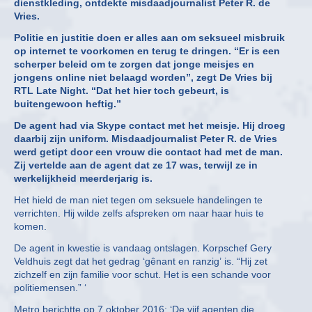
dienstkleding, ontdekte misdaadjournalist Peter R. de
Vries.
Politie en justitie doen er alles aan om seksueel misbruik
op internet te voorkomen en terug te dringen. “Er is een
scherper beleid om te zorgen dat jonge meisjes en
jongens online niet belaagd worden”, zegt De Vries bij
RTL Late Night. “Dat het hier toch gebeurt, is
buitengewoon heftig.”
De agent had via Skype contact met het meisje. Hij droeg
daarbij zijn uniform. Misdaadjournalist Peter R. de Vries
werd getipt door een vrouw die contact had met de man.
Zij vertelde aan de agent dat ze 17 was, terwijl ze in
werkelijkheid meerderjarig is.
Het hield de man niet tegen om seksuele handelingen te
verrichten. Hij wilde zelfs afspreken om naar haar huis te
komen.
De agent in kwestie is vandaag ontslagen. Korpschef Gery
Veldhuis zegt dat het gedrag ‘gênant en ranzig’ is. “Hij zet
zichzelf en zijn familie voor schut. Het is een schande voor
politiemensen.” ‘
Metro berichtte op 7 oktober 2016: ‘De vijf agenten die