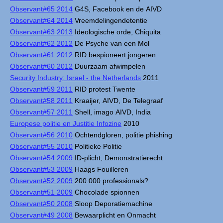
Observant#65 2014
G4S, Facebook en de AIVD
Observant#64 2014
Vreemdelingendetentie
Observant#63 2013
Ideologische orde, Chiquita
Observant#62 2012
De Psyche van een Mol
Observant#61 2012
RID bespioneert jongeren
Observant#60 2012
Duurzaam afwimpelen
Security Industry: Israel - the Netherlands
2011
Observant#59 2011
RID protest Twente
Observant#58 2011
Kraaijer, AIVD, De Telegraaf
Observant#57 2011
Shell, imago AIVD, India
Europese politie en Justitie Infozine
2010
Observant#56 2010
Ochtendgloren, politie phishing
Observant#55 2010
Politieke Politie
Observant#54 2009
ID-plicht, Demonstratierecht
Observant#53 2009
Haags Fouilleren
Observant#52 2009
200.000 professionals?
Observant#51 2009
Chocolade spionnen
Observant#50 2008
Sloop Deporatiemachine
Observant#49 2008
Bewaarplicht en Onmacht