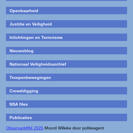
Openbaarheid
Justitie en Veiligheid
Inlichtingen en Terrorisme
Nieuwsblog
Nationaal Veiligheidsarchief
Troepenbewegingen
Crowddigging
NSA files
Publicaties
Observant#84 2025
Moord Willeke door politieagent