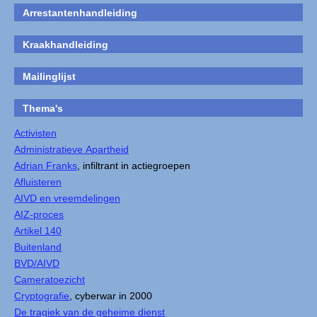
Arrestantenhandleiding
Kraakhandleiding
Mailinglijst
Thema's
Activisten
Administratieve Apartheid
Adrian Franks
, infiltrant in actiegroepen
Afluisteren
AIVD en vreemdelingen
AIZ-proces
Artikel 140
Buitenland
BVD/AIVD
Cameratoezicht
Cryptografie
, cyberwar in 2000
De tragiek van de geheime dienst