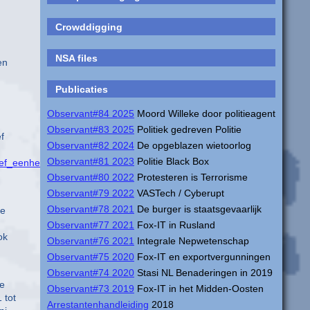
Crowddigging
NSA files
en
Publicaties
Observant#84 2025
Moord Willeke door politieagent
Observant#83 2025
Politiek gedreven Politie
f
Observant#82 2024
De opgeblazen wietoorlog
Observant#81 2023
Politie Black Box
iechef_eenheid_Den_Haag_dhr_Paul_van_Musscher/
)
Observant#80 2022
Protesteren is Terrorisme
Observant#79 2022
VASTech / Cyberupt
Observant#78 2021
De burger is staatsgevaarlijk
de
Observant#77 2021
Fox-IT in Rusland
ok
Observant#76 2021
Integrale Nepwetenschap
Observant#75 2020
Fox-IT en exportvergunningen
Observant#74 2020
Stasi NL Benaderingen in 2019
se
Observant#73 2019
Fox-IT in het Midden-Oosten
 tot
Arrestantenhandleiding
2018