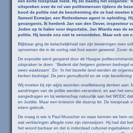
een korte toespraak hield. Hij zei daarbij het volgende:
uitspreken over de rol van politiemensen tijdens de bezet
bood de politie niet de bescherming die ze had moeten b
Samuel Esmeijer, een Rotterdamse agent in opleiding. Hi
gevangenis. Ik herdenk Jan van den Oever, inspecteur van
Joden op te halen voor deportatie. Jan Wiarda was de ee
politie. Hij leerde ons niet te veroordelen. Maar ook om n
Blijkbaar ging de belachelijkheid van zijn beweringen toen 
opnoemen die in de oorlog niet fout waren geweest. Zover dus 
De expositie werd geopend door de Haagse politiecommanda
uitspraken te doen. ‘
‘Bedenk dat hetgeen gisteren bedreigd 
wees waakzaam’.
En:
‘In het bezette land werden de organis
kerken bedreigd. De pers gemuilkorfd en de vrije beoefening
Wij moeten bij zijn wijze woorden onwillekeurig denken aan:
aandringen van de politie werden veranderd, en aan het eenzi
aangedragen en bij wetenschap natuurlijk aan het WODC dat 
en Justitie. Maar een kniesoor die daarop let. De toespraak va
intern gebruik.
De vraag is wie is Paul Musscher en waar kennen we hem ook
wat verklaringen aflegde over zijn zienswijzen. Hij had dat b
het woord barbaar en dat is inderdaad cultureel ingebakken dat