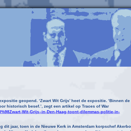
expositie geopend. ‘Zwart Wit Grijs’ heet de expositie. ‘Binnen de
r historisch besef.’, zegt een artikel op Traces of War
%98Zwart-Wit-Grijs–in-Den-Haag-toont-dilemmas-politie-in-
ng dit jaar, toen in de Nieuwe Kerk in Amsterdam korpschef Akerb