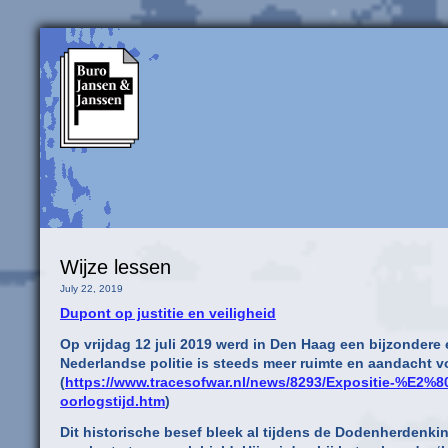
Wijze lessen
July 22, 2019
Dupont op justitie en veiligheid
Op vrijdag 12 juli 2019 werd in Den Haag een bijzondere 
Nederlandse politie is steeds meer ruimte en aandacht voo
(
https://www.tracesofwar.nl/news/8293/Expositie-%E2%80
oorlogstijd.htm
)
Dit historische besef bleek al tijdens de Dodenherdenki