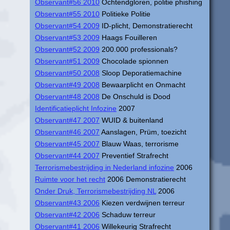
Observant#56 2010
Ochtendgloren, politie phishing
Observant#55 2010
Politieke Politie
Observant#54 2009
ID-plicht, Demonstratierecht
Observant#53 2009
Haags Fouilleren
Observant#52 2009
200.000 professionals?
Observant#51 2009
Chocolade spionnen
Observant#50 2008
Sloop Deporatiemachine
Observant#49 2008
Bewaarplicht en Onmacht
Observant#48 2008
De Onschuld is Dood
Identificatieplicht Infozine
2007
Observant#47 2007
WUID & buitenland
Observant#46 2007
Aanslagen, Prüm, toezicht
Observant#45 2007
Blauw Waas, terrorisme
Observant#44 2007
Preventief Strafrecht
Terrorismebestrijding in Nederland infozine
2006
Ruimte voor het recht
2006 Demonstratierecht
Onder Druk, Terrorismebestrijding NL
2006
Observant#43 2006
Kiezen verdwijnen terreur
Observant#42 2006
Schaduw terreur
Observant#41 2006
Willekeurig Strafrecht