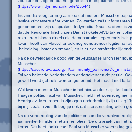
zou kunnen zeggen dat het genetisch meegekomen is.’De ui
(
https://www.indymedia.nl/node/25644
)
Indymedia voegt er nog aan toe dat meneer Musscher bepaald
lastige criticasters af te komen. Zo werden zelfs informanten
genomen aan zijn uitspraken. Indymedia: Naast racisme is va
dat de Regionale Inlichtingen Dienst (lokale AIVD tak en coll
rekruteren binnen cirkels die demonstraties tegen racistisch
kwam heeft van Musscher ook nog eens zonder legitieme red
“belediging, laster en smaad”, en is er een strafrechtelijk on
Na de gewelddadige dood van de Arubaanse Mitch Henriquez we
Musscher.
(
https://secure.avaaz.org/nl/community_petitions/De_mini
Tal van bekende Nederlanders ondertekenden de petitie. Ook an
geweld werd gebruikt werden genoemd. Het mocht niet baten,
Wel kwam meneer Musscher in het nieuws door zijn krokodill
Haagse politie, Paul van Musscher, hield het woensdag niet
Henriquez. Met tranen in zijn ogen onderbrak hij zijn uitleg.’ ‘N
bij mij, zoals u ziet. Ik begrijp ook dat mensen uiting willen 
Na de veroordeling van de politiemensen die verantwoordeli
aanmerkelijk milder met zijn emoties: ‘De uitspraak van het 
korps. Dat heeft politiechef Paul van Musscher woensdag ge