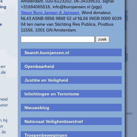
is
Amsterdam, 020-6123202, 06-34339533, signal
ting
+31684065516, info@burojansen.nl (pgp)
Steun Buro Jansen & Janssen.
Word donateur,
NL43 ASNB 0856 9868 52 of NL56 INGB 0000 6039
de
04 ten name van Stichting Res Publica, Postbus
11556, 1001 GN Amsterdam.
Search.burojansen.nl
 en
Openbaarheid
 de
Justitie en Veiligheid
Inlichtingen en Terrorisme
heid
 voor
Nieuwsblog
 hij
Nationaal Veiligheidsarchief
an
. Je
Troepenbewegingen