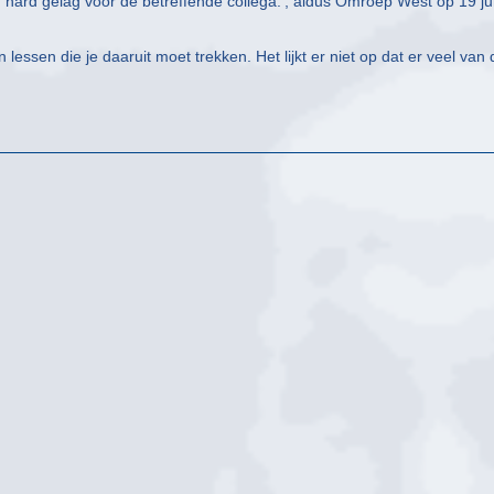
n hard gelag voor de betreffende collega.’, aldus Omroep West op 19 ju
lessen die je daaruit moet trekken. Het lijkt er niet op dat er veel van 