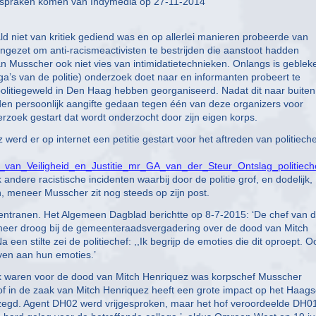
tspraken komen van Indymedia op 27-11-2014
 niet van kritiek gediend was en op allerlei manieren probeerde van
 ingezet om anti-racismeactivisten te bestrijden die aanstoot hadden
n Musscher ook niet vies van intimidatietechnieken. Onlangs is geblek
ega’s van de politie) onderzoek doet naar en informanten probeert te
 politiegeweld in Den Haag hebben georganiseerd. Nadat dit naar buiten
en persoonlijk aangifte gedaan tegen één van deze organizers voor
derzoek gestart dat wordt onderzocht door zijn eigen korps.
rd er op internet een petitie gestart voor het aftreden van politieche
ster_van_Veiligheid_en_Justitie_mr_GA_van_der_Steur_Ontslag_polit
dere racistische incidenten waarbij door de politie grof, en dodelijk,
 meneer Musscher zit nog steeds op zijn post.
entranen. Het Algemeen Dagblad berichtte op 8-7-2015: ‘De chef van 
 meer droog bij de gemeenteraadsvergadering over de dood van Mitch
a een stilte zei de politiechef: ,,Ik begrijp de emoties die dit oproept. O
geven aan hun emoties.’
jk waren voor de dood van Mitch Henriquez was korpschef Musscher
hof in de zaak van Mitch Henriquez heeft een grote impact op het Haag
zegd. Agent DH02 werd vrijgesproken, maar het hof veroordeelde DH01