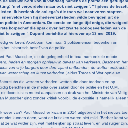
 ‘In de Nieuwe Kerk kon ik vandaag namens de politie een getuigen
ting: ‘niet veroordelen maar ook niet zwijgen’. “Tijdens de bezet
ieden. Ik herdenk de collega’s die toen wel naar voren stapten.
j sneuvelde toen hij medeverzetslieden wilde bevrijden uit de
 politie in Amsterdam. De eerste en lange tijd enige, die weiger
rste korpschef die sprak over het zwarte oorlogsverleden van de
iet te zwijgen.” Dupont berichtte al hierover op 13 mei 2019.
volledig verloren. Akerboom kon maar 3 politiemensen bedenken en
het ‘historisch besef’ van de politie.
nt Paul Musscher, die de gelegenheid te baat nam enkele mooie
werd, heden en morgen opnieuw in gevaar kan verkeren. Bescherm het
aties van vrije burgers door den vijand ontbonden, de wetten ontkracht,
 van wetenschap en kunst verboden.’,
aldus Traces of War opnieuw.
 Motorclubs die werden verboden, wetten die door toedoen en op
jdig berichten in de media over zaken door de politie en het O.M.
eindconclusies moest aanpassen na druk van het Ministerie van Veilig
n Musscher ging zonder kritiek voorbij, de expositie is namelijk alleen
 weer van? Paul Musscher kwam in 2014 uitgebreid in het nieuws toen
eter niet kunnen doen, want de kritieken waren niet mild. ‘Berber komt v
 ze wat wilder zijn, wat makkelijker op straat leven, en wat ruiger zijn