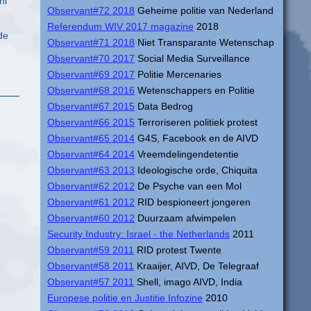
ni
Observant#72 2018
Geheime politie van Nederland
Referendum WIV 2017 magazine
2018
de
Observant#71 2018
Niet Transparante Wetenschap
Observant#70 2017
Social Media Surveillance
Observant#69 2017
Politie Mercenaries
Observant#68 2016
Wetenschappers en Politie
Observant#67 2015
Data Bedrog
Observant#66 2015
Terroriseren politiek protest
Observant#65 2014
G4S, Facebook en de AIVD
Observant#64 2014
Vreemdelingendetentie
Observant#63 2013
Ideologische orde, Chiquita
Observant#62 2012
De Psyche van een Mol
Observant#61 2012
RID bespioneert jongeren
Observant#60 2012
Duurzaam afwimpelen
Security Industry: Israel - the Netherlands
2011
Observant#59 2011
RID protest Twente
Observant#58 2011
Kraaijer, AIVD, De Telegraaf
Observant#57 2011
Shell, imago AIVD, India
Europese politie en Justitie Infozine
2010