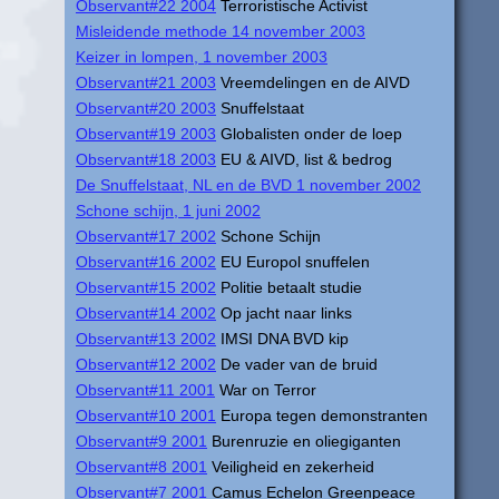
Observant#22 2004
Terroristische Activist
Misleidende methode 14 november 2003
Keizer in lompen, 1 november 2003
Observant#21 2003
Vreemdelingen en de AIVD
Observant#20 2003
Snuffelstaat
Observant#19 2003
Globalisten onder de loep
Observant#18 2003
EU & AIVD, list & bedrog
De Snuffelstaat, NL en de BVD 1 november 2002
Schone schijn, 1 juni 2002
Observant#17 2002
Schone Schijn
Observant#16 2002
EU Europol snuffelen
Observant#15 2002
Politie betaalt studie
Observant#14 2002
Op jacht naar links
Observant#13 2002
IMSI DNA BVD kip
Observant#12 2002
De vader van de bruid
Observant#11 2001
War on Terror
Observant#10 2001
Europa tegen demonstranten
Observant#9 2001
Burenruzie en oliegiganten
Observant#8 2001
Veiligheid en zekerheid
Observant#7 2001
Camus Echelon Greenpeace