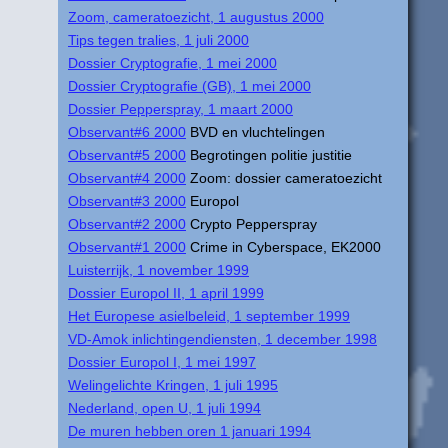
Zoom, cameratoezicht, 1 augustus 2000
Tips tegen tralies, 1 juli 2000
Dossier Cryptografie, 1 mei 2000
Dossier Cryptografie (GB), 1 mei 2000
Dossier Pepperspray, 1 maart 2000
Observant#6 2000
BVD en vluchtelingen
Observant#5 2000
Begrotingen politie justitie
Observant#4 2000
Zoom: dossier cameratoezicht
Observant#3 2000
Europol
Observant#2 2000
Crypto Pepperspray
Observant#1 2000
Crime in Cyberspace, EK2000
Luisterrijk, 1 november 1999
Dossier Europol II, 1 april 1999
Het Europese asielbeleid, 1 september 1999
VD-Amok inlichtingendiensten, 1 december 1998
Dossier Europol I, 1 mei 1997
Welingelichte Kringen, 1 juli 1995
Nederland, open U, 1 juli 1994
De muren hebben oren 1 januari 1994