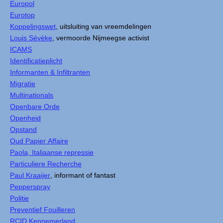
Europol
Eurotop
Koppelingswet
, uitsluiting van vreemdelingen
Louis Sévèke
, vermoorde Nijmeegse activist
ICAMS
Identificatieplicht
Informanten & Infiltranten
Migratie
Multinationals
Openbare Orde
Openheid
Opstand
Oud Papier Affaire
Paola, Italiaanse repressie
Particuliere Recherche
Paul Kraaijer
, informant of fantast
Pepperspray
Politie
Preventief Fouilleren
RCID Kennemerland