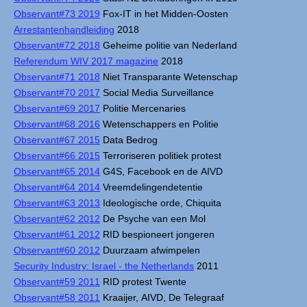
Observant#73 2019
Fox-IT in het Midden-Oosten
Arrestantenhandleiding
2018
Observant#72 2018
Geheime politie van Nederland
Referendum WIV 2017 magazine
2018
Observant#71 2018
Niet Transparante Wetenschap
Observant#70 2017
Social Media Surveillance
Observant#69 2017
Politie Mercenaries
Observant#68 2016
Wetenschappers en Politie
Observant#67 2015
Data Bedrog
Observant#66 2015
Terroriseren politiek protest
Observant#65 2014
G4S, Facebook en de AIVD
Observant#64 2014
Vreemdelingendetentie
Observant#63 2013
Ideologische orde, Chiquita
Observant#62 2012
De Psyche van een Mol
Observant#61 2012
RID bespioneert jongeren
Observant#60 2012
Duurzaam afwimpelen
Security Industry: Israel - the Netherlands
2011
Observant#59 2011
RID protest Twente
Observant#58 2011
Kraaijer, AIVD, De Telegraaf