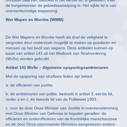
ontstaan daarvan, bedoeld in het eerste lid, is geweken, trekt
de burgemeester de gebiedsaanwijzing in. Het vijfde lid is van
overeenkomstige toepassing.
Wet Wapen en Munitie (WWM)
De Wet Wapens en Munitie heeft als doel de veiligheid te
vergroten door onderzoek mogelijk te maken op goederen en
mensen op het bezit van wapens. Deze artikelen kunnen op
basis van artikel 141 uit het Wetboek van Strafvordering
(WvSv) worden gebruikt.
Artikel 141 WvSv – Algemene opsporingsambtenaren
Met de opsporing van strafbare feiten zijn belast:
a. de officieren van justitie;
b. de ambtenaren van politie, bedoeld in artikel 3, eerste lid,
onder a en c, en tweede lid van de Politiewet 1993.
c. voor de door Onze Minister van Justitie in overeenstemming
met Onze Minister van Defensie te bepalen gevallen: de
officieren en onderofficieren van de Koninklijke marechaussee
en de door Onze voornoemde Ministers aangewezen andere