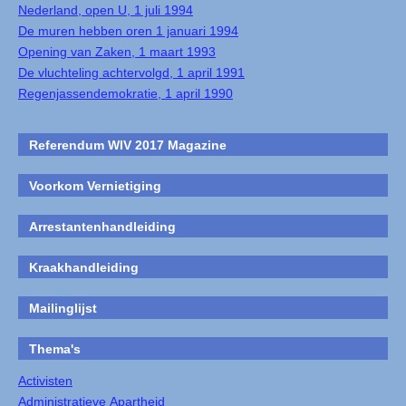
Nederland, open U, 1 juli 1994
De muren hebben oren 1 januari 1994
Opening van Zaken, 1 maart 1993
De vluchteling achtervolgd, 1 april 1991
Regenjassendemokratie, 1 april 1990
Referendum WIV 2017 Magazine
Voorkom Vernietiging
Arrestantenhandleiding
Kraakhandleiding
Mailinglijst
Thema's
Activisten
Administratieve Apartheid