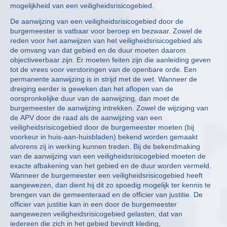
mogelijkheid van een veiligheidsrisicogebied.
De aanwijzing van een veiligheidsrisicogebied door de
burgemeester is vatbaar voor beroep en bezwaar. Zowel de
reden voor het aanwijzen van het veiligheidsrisicogebied als
de omvang van dat gebied en de duur moeten daarom
objectiveerbaar zijn. Er moeten feiten zijn die aanleiding geven
tot de vrees voor verstoringen van de openbare orde. Een
permanente aanwijzing is in strijd met de wet. Wanneer de
dreiging eerder is geweken dan het aflopen van de
oorspronkelijke duur van de aanwijzing, dan moet de
burgemeester de aanwijzing intrekken. Zowel de wijziging van
de APV door de raad als de aanwijzing van een
veiligheidsrisicogebied door de burgemeester moeten (bij
voorkeur in huis-aan-huisbladen) bekend worden gemaakt
alvorens zij in werking kunnen treden. Bij de bekendmaking
van de aanwijzing van een veiligheidsrisicogebied moeten de
exacte afbakening van het gebied en de duur worden vermeld.
Wanneer de burgemeester een veiligheidsrisicogebied heeft
aangewezen, dan dient hij dit zo spoedig mogelijk ter kennis te
brengen van de gemeenteraad en de officier van justitie. De
officier van justitie kan in een door de burgemeester
aangewezen veiligheidsrisicogebied gelasten, dat van
iedereen die zich in het gebied bevindt kleding,