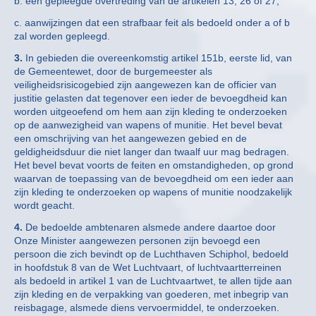
b. een gepleegde overtreding van de artikelen 13, 26 of 27;
c. aanwijzingen dat een strafbaar feit als bedoeld onder a of b
zal worden gepleegd.
3.
In gebieden die overeenkomstig artikel 151b, eerste lid, van
de Gemeentewet, door de burgemeester als
veiligheidsrisicogebied zijn aangewezen kan de officier van
justitie gelasten dat tegenover een ieder de bevoegdheid kan
worden uitgeoefend om hem aan zijn kleding te onderzoeken
op de aanwezigheid van wapens of munitie. Het bevel bevat
een omschrijving van het aangewezen gebied en de
geldigheidsduur die niet langer dan twaalf uur mag bedragen.
Het bevel bevat voorts de feiten en omstandigheden, op grond
waarvan de toepassing van de bevoegdheid om een ieder aan
zijn kleding te onderzoeken op wapens of munitie noodzakelijk
wordt geacht.
4.
De bedoelde ambtenaren alsmede andere daartoe door
Onze Minister aangewezen personen zijn bevoegd een
persoon die zich bevindt op de Luchthaven Schiphol, bedoeld
in hoofdstuk 8 van de Wet Luchtvaart, of luchtvaartterreinen
als bedoeld in artikel 1 van de Luchtvaartwet, te allen tijde aan
zijn kleding en de verpakking van goederen, met inbegrip van
reisbagage, alsmede diens vervoermiddel, te onderzoeken.