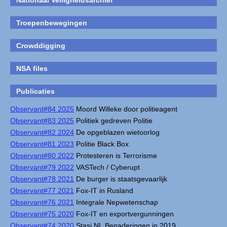
Nationaal Veiligheidsarchief
Troepenbewegingen
Crowddigging
NSA files
Publicaties
Observant#84 2025
Moord Willeke door politieagent
Observant#83 2025
Politiek gedreven Politie
Observant#82 2024
De opgeblazen wietoorlog
Observant#81 2023
Politie Black Box
Observant#80 2022
Protesteren is Terrorisme
Observant#79 2022
VASTech / Cyberupt
Observant#78 2021
De burger is staatsgevaarlijk
Observant#77 2021
Fox-IT in Rusland
Observant#76 2021
Integrale Nepwetenschap
Observant#75 2020
Fox-IT en exportvergunningen
Observant#74 2020
Stasi NL Benaderingen in 2019