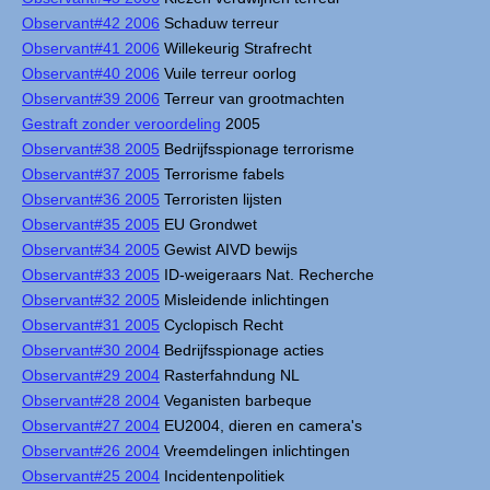
Observant#42 2006
Schaduw terreur
Observant#41 2006
Willekeurig Strafrecht
Observant#40 2006
Vuile terreur oorlog
Observant#39 2006
Terreur van grootmachten
Gestraft zonder veroordeling
2005
Observant#38 2005
Bedrijfsspionage terrorisme
Observant#37 2005
Terrorisme fabels
Observant#36 2005
Terroristen lijsten
Observant#35 2005
EU Grondwet
Observant#34 2005
Gewist AIVD bewijs
Observant#33 2005
ID-weigeraars Nat. Recherche
Observant#32 2005
Misleidende inlichtingen
Observant#31 2005
Cyclopisch Recht
Observant#30 2004
Bedrijfsspionage acties
Observant#29 2004
Rasterfahndung NL
Observant#28 2004
Veganisten barbeque
Observant#27 2004
EU2004, dieren en camera's
Observant#26 2004
Vreemdelingen inlichtingen
Observant#25 2004
Incidentenpolitiek