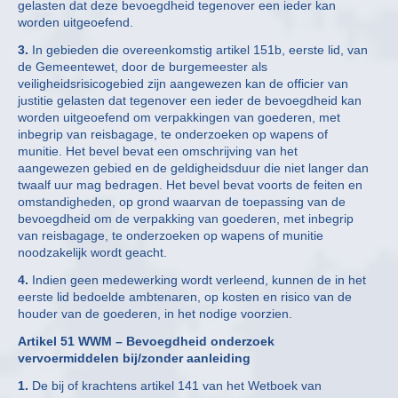
gelasten dat deze bevoegdheid tegenover een ieder kan
worden uitgeoefend.
3.
In gebieden die overeenkomstig artikel 151b, eerste lid, van
de Gemeentewet, door de burgemeester als
veiligheidsrisicogebied zijn aangewezen kan de officier van
justitie gelasten dat tegenover een ieder de bevoegdheid kan
worden uitgeoefend om verpakkingen van goederen, met
inbegrip van reisbagage, te onderzoeken op wapens of
munitie. Het bevel bevat een omschrijving van het
aangewezen gebied en de geldigheidsduur die niet langer dan
twaalf uur mag bedragen. Het bevel bevat voorts de feiten en
omstandigheden, op grond waarvan de toepassing van de
bevoegdheid om de verpakking van goederen, met inbegrip
van reisbagage, te onderzoeken op wapens of munitie
noodzakelijk wordt geacht.
4.
Indien geen medewerking wordt verleend, kunnen de in het
eerste lid bedoelde ambtenaren, op kosten en risico van de
houder van de goederen, in het nodige voorzien.
Artikel 51 WWM – Bevoegdheid onderzoek
vervoermiddelen bij/zonder
aanleiding
1.
De bij of krachtens artikel 141 van het Wetboek van