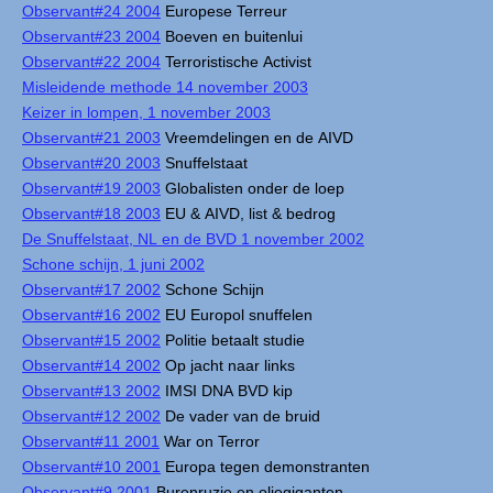
Observant#24 2004
Europese Terreur
Observant#23 2004
Boeven en buitenlui
Observant#22 2004
Terroristische Activist
Misleidende methode 14 november 2003
Keizer in lompen, 1 november 2003
Observant#21 2003
Vreemdelingen en de AIVD
Observant#20 2003
Snuffelstaat
Observant#19 2003
Globalisten onder de loep
Observant#18 2003
EU & AIVD, list & bedrog
De Snuffelstaat, NL en de BVD 1 november 2002
Schone schijn, 1 juni 2002
Observant#17 2002
Schone Schijn
Observant#16 2002
EU Europol snuffelen
Observant#15 2002
Politie betaalt studie
Observant#14 2002
Op jacht naar links
Observant#13 2002
IMSI DNA BVD kip
Observant#12 2002
De vader van de bruid
Observant#11 2001
War on Terror
Observant#10 2001
Europa tegen demonstranten
Observant#9 2001
Burenruzie en oliegiganten