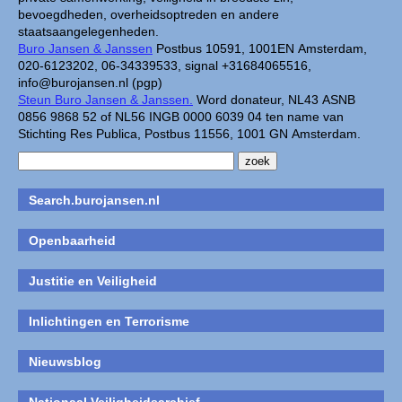
bevoegdheden, overheidsoptreden en andere
staatsaangelegenheden.
Buro Jansen & Janssen
Postbus 10591, 1001EN Amsterdam,
020-6123202, 06-34339533, signal +31684065516,
info@burojansen.nl (pgp)
Steun Buro Jansen & Janssen.
Word donateur, NL43 ASNB
0856 9868 52 of NL56 INGB 0000 6039 04 ten name van
Stichting Res Publica, Postbus 11556, 1001 GN Amsterdam.
Search.burojansen.nl
Openbaarheid
Justitie en Veiligheid
Inlichtingen en Terrorisme
Nieuwsblog