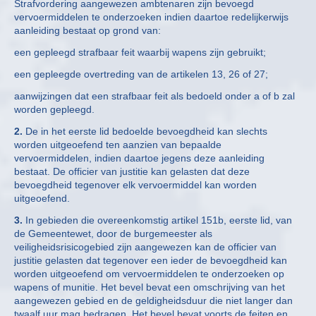
Strafvordering aangewezen ambtenaren zijn bevoegd
vervoermiddelen te onderzoeken indien daartoe redelijkerwijs
aanleiding bestaat op grond van:
een gepleegd strafbaar feit waarbij wapens zijn gebruikt;
een gepleegde overtreding van de artikelen 13, 26 of 27;
aanwijzingen dat een strafbaar feit als bedoeld onder a of b zal
worden gepleegd.
2.
De in het eerste lid bedoelde bevoegdheid kan slechts
worden uitgeoefend ten aanzien van bepaalde
vervoermiddelen, indien daartoe jegens deze aanleiding
bestaat. De officier van justitie kan gelasten dat deze
bevoegdheid tegenover elk vervoermiddel kan worden
uitgeoefend.
3.
In gebieden die overeenkomstig artikel 151b, eerste lid, van
de Gemeentewet, door de burgemeester als
veiligheidsrisicogebied zijn aangewezen kan de officier van
justitie gelasten dat tegenover een ieder de bevoegdheid kan
worden uitgeoefend om vervoermiddelen te onderzoeken op
wapens of munitie. Het bevel bevat een omschrijving van het
aangewezen gebied en de geldigheidsduur die niet langer dan
twaalf uur mag bedragen. Het bevel bevat voorts de feiten en