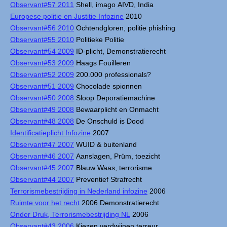
Observant#57 2011
Shell, imago AIVD, India
Europese politie en Justitie Infozine
2010
Observant#56 2010
Ochtendgloren, politie phishing
Observant#55 2010
Politieke Politie
Observant#54 2009
ID-plicht, Demonstratierecht
Observant#53 2009
Haags Fouilleren
Observant#52 2009
200.000 professionals?
Observant#51 2009
Chocolade spionnen
Observant#50 2008
Sloop Deporatiemachine
Observant#49 2008
Bewaarplicht en Onmacht
Observant#48 2008
De Onschuld is Dood
Identificatieplicht Infozine
2007
Observant#47 2007
WUID & buitenland
Observant#46 2007
Aanslagen, Prüm, toezicht
Observant#45 2007
Blauw Waas, terrorisme
Observant#44 2007
Preventief Strafrecht
Terrorismebestrijding in Nederland infozine
2006
Ruimte voor het recht
2006 Demonstratierecht
Onder Druk, Terrorismebestrijding NL
2006
Observant#43 2006
Kiezen verdwijnen terreur