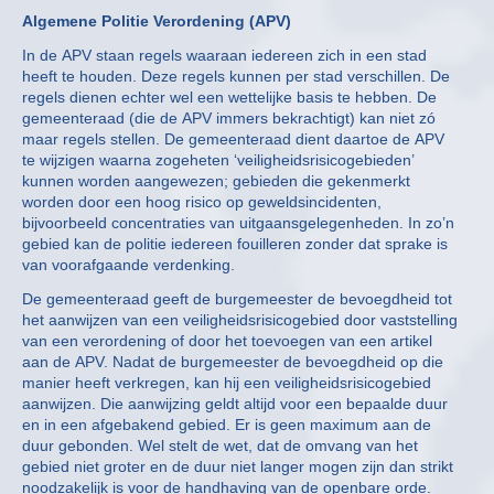
Algemene Politie Verordening (APV)
In de APV staan regels waaraan iedereen zich in een stad
heeft te houden. Deze regels kunnen per stad verschillen. De
regels dienen echter wel een wettelijke basis te hebben. De
gemeenteraad (die de APV immers bekrachtigt) kan niet zó
maar regels stellen. De gemeenteraad dient daartoe de APV
te wijzigen waarna zogeheten ‘veiligheidsrisicogebieden’
kunnen worden aangewezen; gebieden die gekenmerkt
worden door een hoog risico op geweldsincidenten,
bijvoorbeeld concentraties van uitgaansgelegenheden. In zo’n
gebied kan de politie iedereen fouilleren zonder dat sprake is
van voorafgaande verdenking.
De gemeenteraad geeft de burgemeester de bevoegdheid tot
het aanwijzen van een veiligheidsrisicogebied door vaststelling
van een verordening of door het toevoegen van een artikel
aan de APV. Nadat de burgemeester de bevoegdheid op die
manier heeft verkregen, kan hij een veiligheidsrisicogebied
aanwijzen. Die aanwijzing geldt altijd voor een bepaalde duur
en in een afgebakend gebied. Er is geen maximum aan de
duur gebonden. Wel stelt de wet, dat de omvang van het
gebied niet groter en de duur niet langer mogen zijn dan strikt
noodzakelijk is voor de handhaving van de openbare orde.