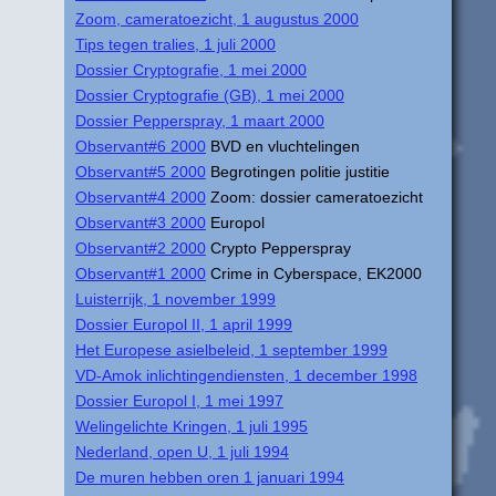
Zoom, cameratoezicht, 1 augustus 2000
Tips tegen tralies, 1 juli 2000
Dossier Cryptografie, 1 mei 2000
Dossier Cryptografie (GB), 1 mei 2000
Dossier Pepperspray, 1 maart 2000
Observant#6 2000
BVD en vluchtelingen
Observant#5 2000
Begrotingen politie justitie
Observant#4 2000
Zoom: dossier cameratoezicht
Observant#3 2000
Europol
Observant#2 2000
Crypto Pepperspray
Observant#1 2000
Crime in Cyberspace, EK2000
Luisterrijk, 1 november 1999
Dossier Europol II, 1 april 1999
Het Europese asielbeleid, 1 september 1999
VD-Amok inlichtingendiensten, 1 december 1998
Dossier Europol I, 1 mei 1997
Welingelichte Kringen, 1 juli 1995
Nederland, open U, 1 juli 1994
De muren hebben oren 1 januari 1994