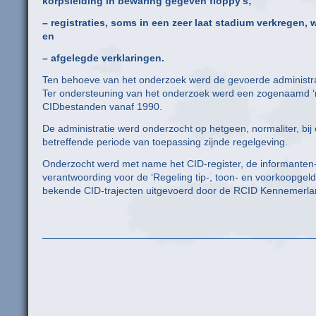
korpsleiding in bewaring gegeven floppy’s;
– registraties, soms in een zeer laat stadium verkregen,
en
– afgelegde verklaringen.
Ten behoeve van het onderzoek werd de gevoerde administra
Ter ondersteuning van het onderzoek werd een zogenaamd ‘
CIDbestanden vanaf 1990.
De administratie werd onderzocht op hetgeen, normaliter, b
betreffende periode van toepassing zijnde regelgeving.
Onderzocht werd met name het CID-register, de informanten-j
verantwoording voor de ‘Regeling tip-, toon- en voorkoopgeld
bekende CID-trajecten uitgevoerd door de RCID Kennemerlan