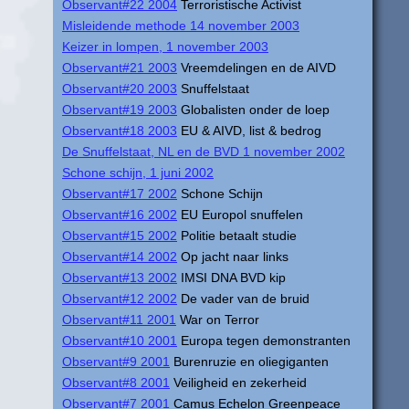
Observant#22 2004
Terroristische Activist
Misleidende methode 14 november 2003
Keizer in lompen, 1 november 2003
Observant#21 2003
Vreemdelingen en de AIVD
Observant#20 2003
Snuffelstaat
Observant#19 2003
Globalisten onder de loep
Observant#18 2003
EU & AIVD, list & bedrog
De Snuffelstaat, NL en de BVD 1 november 2002
Schone schijn, 1 juni 2002
Observant#17 2002
Schone Schijn
Observant#16 2002
EU Europol snuffelen
Observant#15 2002
Politie betaalt studie
Observant#14 2002
Op jacht naar links
Observant#13 2002
IMSI DNA BVD kip
Observant#12 2002
De vader van de bruid
Observant#11 2001
War on Terror
Observant#10 2001
Europa tegen demonstranten
Observant#9 2001
Burenruzie en oliegiganten
Observant#8 2001
Veiligheid en zekerheid
Observant#7 2001
Camus Echelon Greenpeace