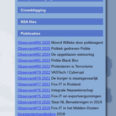
Crowddigging
NSA files
Publicaties
Observant#84 2025
Moord Willeke door politieagent
Observant#83 2025
Politiek gedreven Politie
Observant#82 2024
De opgeblazen wietoorlog
Observant#81 2023
Politie Black Box
Observant#80 2022
Protesteren is Terrorisme
Observant#79 2022
VASTech / Cyberupt
Observant#78 2021
De burger is staatsgevaarlijk
Observant#77 2021
Fox-IT in Rusland
Observant#76 2021
Integrale Nepwetenschap
Observant#75 2020
Fox-IT en exportvergunningen
Observant#74 2020
Stasi NL Benaderingen in 2019
Observant#73 2019
Fox-IT in het Midden-Oosten
Arrestantenhandleiding
2018