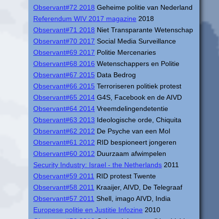
Observant#72 2018
Geheime politie van Nederland
Referendum WIV 2017 magazine
2018
Observant#71 2018
Niet Transparante Wetenschap
Observant#70 2017
Social Media Surveillance
Observant#69 2017
Politie Mercenaries
Observant#68 2016
Wetenschappers en Politie
Observant#67 2015
Data Bedrog
Observant#66 2015
Terroriseren politiek protest
Observant#65 2014
G4S, Facebook en de AIVD
Observant#64 2014
Vreemdelingendetentie
Observant#63 2013
Ideologische orde, Chiquita
Observant#62 2012
De Psyche van een Mol
Observant#61 2012
RID bespioneert jongeren
Observant#60 2012
Duurzaam afwimpelen
Security Industry: Israel - the Netherlands
2011
Observant#59 2011
RID protest Twente
Observant#58 2011
Kraaijer, AIVD, De Telegraaf
Observant#57 2011
Shell, imago AIVD, India
Europese politie en Justitie Infozine
2010