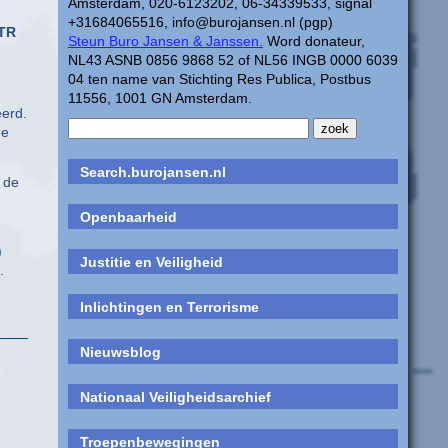
Amsterdam, 020-6123202, 06-34339533, signal
+31684065516, info@burojansen.nl (pgp)
KTR
Steun Buro Jansen & Janssen.
Word donateur,
NL43 ASNB 0856 9868 52 of NL56 INGB 0000 6039
04 ten name van Stichting Res Publica, Postbus
11556, 1001 GN Amsterdam.
erd.
de
Search.burojansen.nl
 de
Openbaarheid
)
Justitie en Veiligheid
.
Inlichtingen en Terrorisme
Nieuwsblog
Nationaal Veiligheidsarchief
Troepenbewegingen