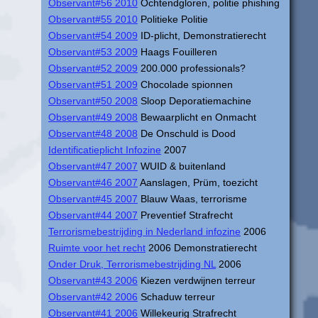
Observant#56 2010
Ochtendgloren, politie phishing
Observant#55 2010
Politieke Politie
Observant#54 2009
ID-plicht, Demonstratierecht
Observant#53 2009
Haags Fouilleren
Observant#52 2009
200.000 professionals?
Observant#51 2009
Chocolade spionnen
Observant#50 2008
Sloop Deporatiemachine
Observant#49 2008
Bewaarplicht en Onmacht
Observant#48 2008
De Onschuld is Dood
Identificatieplicht Infozine
2007
Observant#47 2007
WUID & buitenland
Observant#46 2007
Aanslagen, Prüm, toezicht
Observant#45 2007
Blauw Waas, terrorisme
Observant#44 2007
Preventief Strafrecht
Terrorismebestrijding in Nederland infozine
2006
Ruimte voor het recht
2006 Demonstratierecht
Onder Druk, Terrorismebestrijding NL
2006
Observant#43 2006
Kiezen verdwijnen terreur
Observant#42 2006
Schaduw terreur
Observant#41 2006
Willekeurig Strafrecht