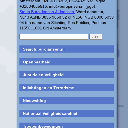
Amsterdam, 020-6123202, 06-34339533, signal
+31684065516, info@burojansen.nl (pgp)
Steun Buro Jansen & Janssen.
Word donateur,
NL43 ASNB 0856 9868 52 of NL56 INGB 0000 6039
04 ten name van Stichting Res Publica, Postbus
11556, 1001 GN Amsterdam.
Search.burojansen.nl
Openbaarheid
Justitie en Veiligheid
Inlichtingen en Terrorisme
Nieuwsblog
Nationaal Veiligheidsarchief
Troepenbewegingen