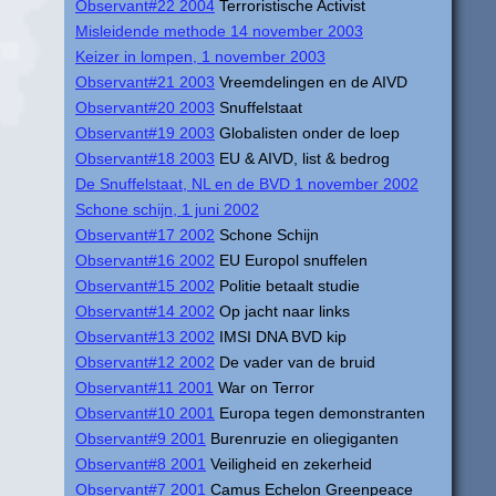
Observant#22 2004
Terroristische Activist
Misleidende methode 14 november 2003
Keizer in lompen, 1 november 2003
Observant#21 2003
Vreemdelingen en de AIVD
Observant#20 2003
Snuffelstaat
Observant#19 2003
Globalisten onder de loep
Observant#18 2003
EU & AIVD, list & bedrog
De Snuffelstaat, NL en de BVD 1 november 2002
Schone schijn, 1 juni 2002
Observant#17 2002
Schone Schijn
Observant#16 2002
EU Europol snuffelen
Observant#15 2002
Politie betaalt studie
Observant#14 2002
Op jacht naar links
Observant#13 2002
IMSI DNA BVD kip
Observant#12 2002
De vader van de bruid
Observant#11 2001
War on Terror
Observant#10 2001
Europa tegen demonstranten
Observant#9 2001
Burenruzie en oliegiganten
Observant#8 2001
Veiligheid en zekerheid
Observant#7 2001
Camus Echelon Greenpeace