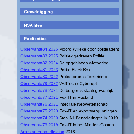
Crowddigging
NSA files
Publicaties
Observant#84 2025
Moord Willeke door politieagent
Observant#83 2025
Politiek gedreven Politie
Observant#82 2024
De opgeblazen wietoorlog
Observant#81 2023
Politie Black Box
Observant#80 2022
Protesteren is Terrorisme
Observant#79 2022
VASTech / Cyberupt
Observant#78 2021
De burger is staatsgevaarlijk
Observant#77 2021
Fox-IT in Rusland
Observant#76 2021
Integrale Nepwetenschap
Observant#75 2020
Fox-IT en exportvergunningen
Observant#74 2020
Stasi NL Benaderingen in 2019
Observant#73 2019
Fox-IT in het Midden-Oosten
Arrestantenhandleiding
2018