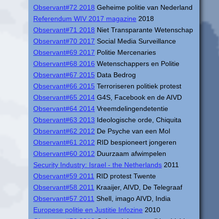
Observant#72 2018
Geheime politie van Nederland
Referendum WIV 2017 magazine
2018
Observant#71 2018
Niet Transparante Wetenschap
Observant#70 2017
Social Media Surveillance
Observant#69 2017
Politie Mercenaries
Observant#68 2016
Wetenschappers en Politie
Observant#67 2015
Data Bedrog
Observant#66 2015
Terroriseren politiek protest
Observant#65 2014
G4S, Facebook en de AIVD
Observant#64 2014
Vreemdelingendetentie
Observant#63 2013
Ideologische orde, Chiquita
Observant#62 2012
De Psyche van een Mol
Observant#61 2012
RID bespioneert jongeren
Observant#60 2012
Duurzaam afwimpelen
Security Industry: Israel - the Netherlands
2011
Observant#59 2011
RID protest Twente
Observant#58 2011
Kraaijer, AIVD, De Telegraaf
Observant#57 2011
Shell, imago AIVD, India
Europese politie en Justitie Infozine
2010