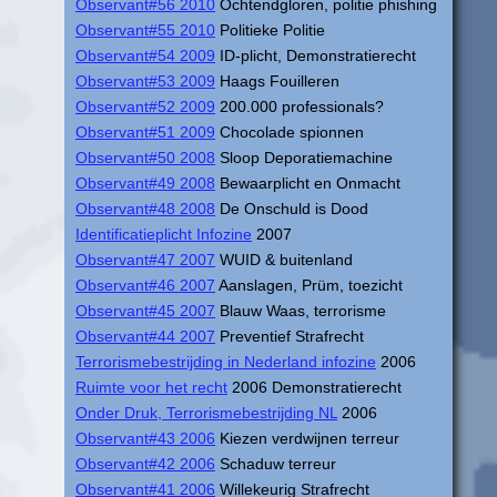
Observant#56 2010
Ochtendgloren, politie phishing
Observant#55 2010
Politieke Politie
Observant#54 2009
ID-plicht, Demonstratierecht
Observant#53 2009
Haags Fouilleren
Observant#52 2009
200.000 professionals?
Observant#51 2009
Chocolade spionnen
Observant#50 2008
Sloop Deporatiemachine
Observant#49 2008
Bewaarplicht en Onmacht
Observant#48 2008
De Onschuld is Dood
Identificatieplicht Infozine
2007
Observant#47 2007
WUID & buitenland
Observant#46 2007
Aanslagen, Prüm, toezicht
Observant#45 2007
Blauw Waas, terrorisme
Observant#44 2007
Preventief Strafrecht
Terrorismebestrijding in Nederland infozine
2006
Ruimte voor het recht
2006 Demonstratierecht
Onder Druk, Terrorismebestrijding NL
2006
Observant#43 2006
Kiezen verdwijnen terreur
Observant#42 2006
Schaduw terreur
Observant#41 2006
Willekeurig Strafrecht