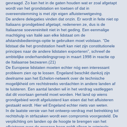
gevraagd. Zo kan het in de gaten houden wat er zoal afgetapt
wordt van het grondstation en toetsen of dat in
overeenstemming is met zijn eigen afluisterwetgeving.
De andere delegaties vinden dat onzin. Er wordt in feite niet op
Italiaans grondgebied afgetapt, redeneren ze, dus is de
Italiaanse soevereiniteit niet in het geding. Een eenmalige
machtiging van Italië aan elke lidstaat om de
afstandsbedienings-optie te gebruiken moet volstaan. “De
lidstaat die het grondstation heeft kan niet zijn constitutionele
principes naar de andere lidstaten exporteren”, schreef de
ambtelijke onderhandelingsgroep in maart 1998 in reactie op
de Italiaanse bezwaren.(21)
De Europese lidstaten moeten echter nóg een interessant
probleem zien op te lossen. Engeland beschikt dankzij zijn
deelname aan het Echelon-netwerk over de technische
mogelijkheid om rechtstreeks verdachten in andere landen af
te luisteren. Een aantal landen wil in het verdrag vastleggen
dat dit voortaan gemeld moet worden. Het land op wiens
grondgebied wordt afgeluisterd kan eisen dat het afluisteren
gestaakt wordt. Hier wil Engeland echter niets van weten.
In de laatste versie van het ontwerp-verdrag met betrekking tot
rechtshulp in strfazaken wordt een compromis voorgesteld. De
verplichting om landen op de hoogte te brengen van het
afluisteren over de grenzen heen geldt alleen in criminele