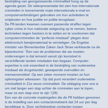
bestrijding van georganiseerde criminaliteit hoog op de
agenda gezet. De videopresentatie liet zien hoe internationale
criminelen in toenemende mate internationale e-mail en
computerverbindingen gebruiken om hun activiteiten te
ontplooien en hoe justitie en politie terugslaan.
De P8-landen kwamen overeen passende straffen tegen
cyber-crime in hun nationale wetgeving op te nemen, betere
technieken tegen hackers in te zetten en te voorkomen dat
computercriminelen de “perfecte misdaad” plegen door
elektronisch bewijsmateriaal te vernietigen. De Engelse
minister van Binnenlandse Zaken Jack Straw verklaarde na de
bijeenkomst: “Een van de problemen die we moeten
ondervangen is dat iemand vanuit zijn leunstoel in
verschillende landen misdaden kan begaan. Computer-
expertise is ook essentieel in de bestrijding van ouderwetse
misdaad als drugshandel, gewapende overvallen en
mensensmokkel. Op een zeker moment moeten ze hun
opbrengsten witwassen. Op dat punt verandert ouderwetse
criminaliteit in 21e eeuw criminaliteit. De uitdaging voor ons is
om niet langer een stap achter de criminelen aan te lopen,
maar ze een stap voor te zijn.”(28)
Een van de concrete maatregelen die de P8 hebben genomen
is de instelling van een contactennetwerk dat 24 uur per dag
bereikbaar is. Door rechtstreekse contacten tussen