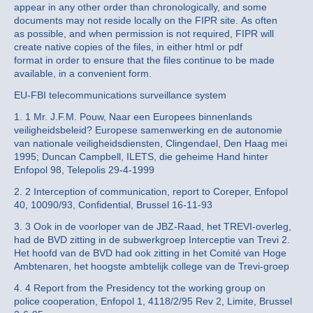
appear in any other order than chronologically, and some
documents may not reside locally on the FIPR site. As often
as possible, and when permission is not required, FIPR will
create native copies of the files, in either html or pdf
format in order to ensure that the files continue to be made
available, in a convenient form.
EU-FBI telecommunications surveillance system
1. 1 Mr. J.F.M. Pouw, Naar een Europees binnenlands
veiligheidsbeleid? Europese samenwerking en de autonomie
van nationale veiligheidsdiensten, Clingendael, Den Haag mei
1995; Duncan Campbell, ILETS, die geheime Hand hinter
Enfopol 98, Telepolis 29-4-1999
2. 2 Interception of communication, report to Coreper, Enfopol
40, 10090/93, Confidential, Brussel 16-11-93
3. 3 Ook in de voorloper van de JBZ-Raad, het TREVI-overleg,
had de BVD zitting in de subwerkgroep Interceptie van Trevi 2.
Het hoofd van de BVD had ook zitting in het Comité van Hoge
Ambtenaren, het hoogste ambtelijk college van de Trevi-groep
4. 4 Report from the Presidency tot the working group on
police cooperation, Enfopol 1, 4118/2/95 Rev 2, Limite, Brussel