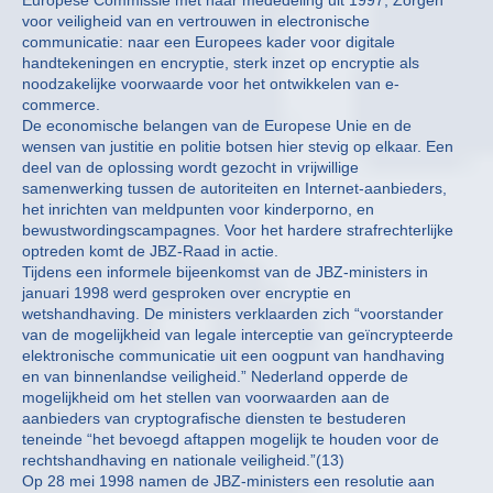
Europese Commissie met haar mededeling uit 1997, Zorgen
voor veiligheid van en vertrouwen in electronische
communicatie: naar een Europees kader voor digitale
handtekeningen en encryptie, sterk inzet op encryptie als
noodzakelijke voorwaarde voor het ontwikkelen van e-
commerce.
De economische belangen van de Europese Unie en de
wensen van justitie en politie botsen hier stevig op elkaar. Een
deel van de oplossing wordt gezocht in vrijwillige
samenwerking tussen de autoriteiten en Internet-aanbieders,
het inrichten van meldpunten voor kinderporno, en
bewustwordingscampagnes. Voor het hardere strafrechterlijke
optreden komt de JBZ-Raad in actie.
Tijdens een informele bijeenkomst van de JBZ-ministers in
januari 1998 werd gesproken over encryptie en
wetshandhaving. De ministers verklaarden zich “voorstander
van de mogelijkheid van legale interceptie van geïncrypteerde
elektronische communicatie uit een oogpunt van handhaving
en van binnenlandse veiligheid.” Nederland opperde de
mogelijkheid om het stellen van voorwaarden aan de
aanbieders van cryptografische diensten te bestuderen
teneinde “het bevoegd aftappen mogelijk te houden voor de
rechtshandhaving en nationale veiligheid.”(13)
Op 28 mei 1998 namen de JBZ-ministers een resolutie aan