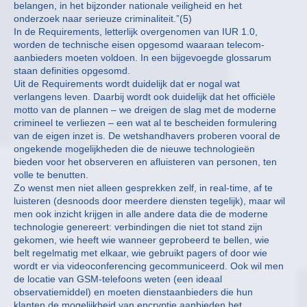
belangen, in het bijzonder nationale veiligheid en het
onderzoek naar serieuze criminaliteit.”(5)
In de Requirements, letterlijk overgenomen van IUR 1.0,
worden de technische eisen opgesomd waaraan telecom-
aanbieders moeten voldoen. In een bijgevoegde glossarum
staan definities opgesomd.
Uit de Requirements wordt duidelijk dat er nogal wat
verlangens leven. Daarbij wordt ook duidelijk dat het officiële
motto van de plannen – we dreigen de slag met de moderne
crimineel te verliezen – een wat al te bescheiden formulering
van de eigen inzet is. De wetshandhavers proberen vooral de
ongekende mogelijkheden die de nieuwe technologieën
bieden voor het observeren en afluisteren van personen, ten
volle te benutten.
Zo wenst men niet alleen gesprekken zelf, in real-time, af te
luisteren (desnoods door meerdere diensten tegelijk), maar wil
men ook inzicht krijgen in alle andere data die de moderne
technologie genereert: verbindingen die niet tot stand zijn
gekomen, wie heeft wie wanneer geprobeerd te bellen, wie
belt regelmatig met elkaar, wie gebruikt pagers of door wie
wordt er via videoconferencing gecommuniceerd. Ook wil men
de locatie van GSM-telefoons weten (een ideaal
observatiemiddel) en moeten dienstaanbieders die hun
klanten de mogelijkheid van encryptie aanbieden het