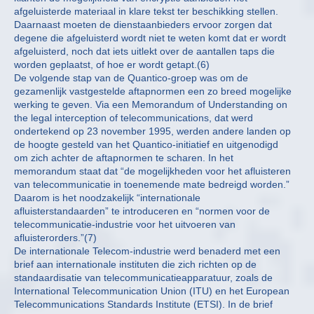
afgeluisterde materiaal in klare tekst ter beschikking stellen.
Daarnaast moeten de dienstaanbieders ervoor zorgen dat
degene die afgeluisterd wordt niet te weten komt dat er wordt
afgeluisterd, noch dat iets uitlekt over de aantallen taps die
worden geplaatst, of hoe er wordt getapt.(6)
De volgende stap van de Quantico-groep was om de
gezamenlijk vastgestelde aftapnormen een zo breed mogelijke
werking te geven. Via een Memorandum of Understanding on
the legal interception of telecommunications, dat werd
ondertekend op 23 november 1995, werden andere landen op
de hoogte gesteld van het Quantico-initiatief en uitgenodigd
om zich achter de aftapnormen te scharen. In het
memorandum staat dat “de mogelijkheden voor het afluisteren
van telecommunicatie in toenemende mate bedreigd worden.”
Daarom is het noodzakelijk “internationale
afluisterstandaarden” te introduceren en “normen voor de
telecommunicatie-industrie voor het uitvoeren van
afluisterorders.”(7)
De internationale Telecom-industrie werd benaderd met een
brief aan internationale instituten die zich richten op de
standaardisatie van telecommunicatieapparatuur, zoals de
International Telecommunication Union (ITU) en het European
Telecommunications Standards Institute (ETSI). In de brief