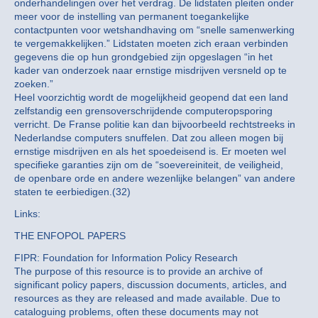
onderhandelingen over het verdrag. De lidstaten pleiten onder
meer voor de instelling van permanent toegankelijke
contactpunten voor wetshandhaving om “snelle samenwerking
te vergemakkelijken.” Lidstaten moeten zich eraan verbinden
gegevens die op hun grondgebied zijn opgeslagen “in het
kader van onderzoek naar ernstige misdrijven versneld op te
zoeken.”
Heel voorzichtig wordt de mogelijkheid geopend dat een land
zelfstandig een grensoverschrijdende computeropsporing
verricht. De Franse politie kan dan bijvoorbeeld rechtstreeks in
Nederlandse computers snuffelen. Dat zou alleen mogen bij
ernstige misdrijven en als het spoedeisend is. Er moeten wel
specifieke garanties zijn om de “soevereiniteit, de veiligheid,
de openbare orde en andere wezenlijke belangen” van andere
staten te eerbiedigen.(32)
Links:
THE ENFOPOL PAPERS
FIPR: Foundation for Information Policy Research
The purpose of this resource is to provide an archive of
significant policy papers, discussion documents, articles, and
resources as they are released and made available. Due to
cataloguing problems, often these documents may not