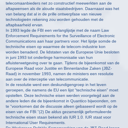
telecomaanbieders net zo constructief meewerkten aan de
aftapwensen als de aloude staatsbedrijven. Daarnaast was het
van belang dat al in de prille ontwerpfase van nieuwe
technologieën rekening zou worden gehouden met de
aftapbaarheid ervan.
In 1993 legde de FBI een verlanglijstje met de naam Law
Enforcement Requirements for the Surveillance of Electronic
Communications aan haar partners voor. Het lijstje somde de
technische eisen op waarmee de telecom-industrie kon
worden benaderd. De lidstaten van de Europese Unie besloten
in juni 1993 tot onderlinge harmonisatie van hun
afluisterwetgeving over te gaan. Tijdens de bijeenkomst van de
Europese Raad voor Justitie en Binnenlandse Zaken (JBZ-
Raad) in november 1993, namen de ministers een resolutie
aan over de interceptie van telecommunicatie.
In de resolutie werd een deskundigengroep in het leven
geroepen, die namens de EU een lijst “technische eisen” moet
opstellen. Deze technische eisen werden voorgelegd aan de
andere leden die de bijeenkomst in Quantico bijwoonden, om
te “voorkomen dat de discussie alleen gebaseerd wordt op de
eisen van de FBI.”(2) De aldus gezamenlijk geformuleerde
technische eisen staan bekend als IUR 1.0. IUR staat voor
International User Requirements.