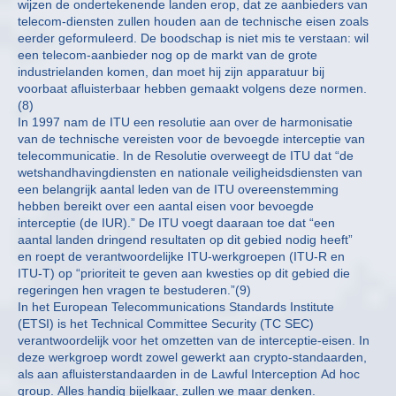
wijzen de ondertekenende landen erop, dat ze aanbieders van
telecom-diensten zullen houden aan de technische eisen zoals
eerder geformuleerd. De boodschap is niet mis te verstaan: wil
een telecom-aanbieder nog op de markt van de grote
industrielanden komen, dan moet hij zijn apparatuur bij
voorbaat afluisterbaar hebben gemaakt volgens deze normen.
(8)
In 1997 nam de ITU een resolutie aan over de harmonisatie
van de technische vereisten voor de bevoegde interceptie van
telecommunicatie. In de Resolutie overweegt de ITU dat “de
wetshandhavingdiensten en nationale veiligheidsdiensten van
een belangrijk aantal leden van de ITU overeenstemming
hebben bereikt over een aantal eisen voor bevoegde
interceptie (de IUR).” De ITU voegt daaraan toe dat “een
aantal landen dringend resultaten op dit gebied nodig heeft”
en roept de verantwoordelijke ITU-werkgroepen (ITU-R en
ITU-T) op “prioriteit te geven aan kwesties op dit gebied die
regeringen hen vragen te bestuderen.”(9)
In het European Telecommunications Standards Institute
(ETSI) is het Technical Committee Security (TC SEC)
verantwoordelijk voor het omzetten van de interceptie-eisen. In
deze werkgroep wordt zowel gewerkt aan crypto-standaarden,
als aan afluisterstandaarden in de Lawful Interception Ad hoc
group. Alles handig bijelkaar, zullen we maar denken.