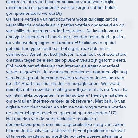
spelen aan de voor telecommunicatie verantwoordelijke
ministers en er gezamenlijk voor te zorgen dat het beleid
geïmplementeerd wordt.(16)
Uit latere versies van het document wordt duidelijk dat de
verschillende onderdelen in partjes worden opgedeeld en op
verschillende niveaus verder besproken. De kwestie van de
encryptie bijvoorbeeld moet apart worden behandeld, gezien
de vele overlappingen met andere EU-initiatieven op dat
gebied. Encryptie heeft een belangrijk raakvlak met e-
commerce. Vanuit het bedrijfsleven is dan ook veel weerstand
ontstaan tegen de eisen die op JBZ-niveau zijn geformuleerd.
Ook wordt het afluisteren van Internet als apart onderdeel
verder uitgewerkt; de technische problemen daarmee zijn nog
steeds erg groot. Internetproviders verwijzen de wensen van
de JBZ-Raad naar het rijk der onmogelijkheden. Wel wordt
duidelijk dat in dezelfde richting wordt gedacht als de NSA, die
op Internet-knooppunten “snuffel-software” heeft geïnstalleerd
om e-mail en Internet-verkeer te observeren. Met behulp van
digitale woordenboeken en slimme zoekprogramma’s worden
de onderschepte berichten gescand op trefwoorden.(17)
Het opdelen van de oorspronkelijke resolutie in
deelonderwerpen is een niet ongebruikelijke gang van zaken
binnen de EU. Als een onderwerp te veel problemen oplevert
of te veelomvattend is, wordt de politieke overeenstemming