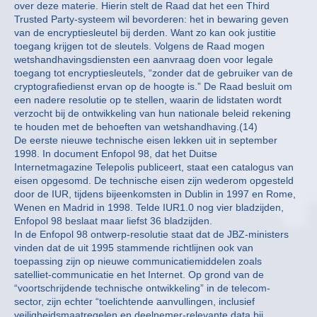
over deze materie. Hierin stelt de Raad dat het een Third
Trusted Party-systeem wil bevorderen: het in bewaring geven
van de encryptiesleutel bij derden. Want zo kan ook justitie
toegang krijgen tot de sleutels. Volgens de Raad mogen
wetshandhavingsdiensten een aanvraag doen voor legale
toegang tot encryptiesleutels, “zonder dat de gebruiker van de
cryptografiedienst ervan op de hoogte is.” De Raad besluit om
een nadere resolutie op te stellen, waarin de lidstaten wordt
verzocht bij de ontwikkeling van hun nationale beleid rekening
te houden met de behoeften van wetshandhaving.(14)
De eerste nieuwe technische eisen lekken uit in september
1998. In document Enfopol 98, dat het Duitse
Internetmagazine Telepolis publiceert, staat een catalogus van
eisen opgesomd. De technische eisen zijn wederom opgesteld
door de IUR, tijdens bijeenkomsten in Dublin in 1997 en Rome,
Wenen en Madrid in 1998. Telde IUR1.0 nog vier bladzijden,
Enfopol 98 beslaat maar liefst 36 bladzijden.
In de Enfopol 98 ontwerp-resolutie staat dat de JBZ-ministers
vinden dat de uit 1995 stammende richtlijnen ook van
toepassing zijn op nieuwe communicatiemiddelen zoals
satelliet-communicatie en het Internet. Op grond van de
“voortschrijdende technische ontwikkeling” in de telecom-
sector, zijn echter “toelichtende aanvullingen, inclusief
veiligheidsmaatregelen en deelnemer-relevante data bij