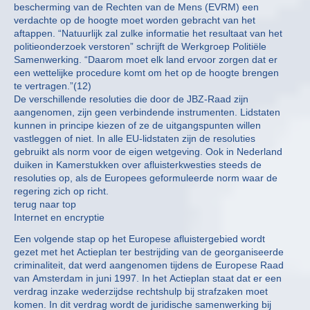
bescherming van de Rechten van de Mens (EVRM) een
verdachte op de hoogte moet worden gebracht van het
aftappen. “Natuurlijk zal zulke informatie het resultaat van het
politieonderzoek verstoren” schrijft de Werkgroep Politiële
Samenwerking. “Daarom moet elk land ervoor zorgen dat er
een wettelijke procedure komt om het op de hoogte brengen
te vertragen.”(12)
De verschillende resoluties die door de JBZ-Raad zijn
aangenomen, zijn geen verbindende instrumenten. Lidstaten
kunnen in principe kiezen of ze de uitgangspunten willen
vastleggen of niet. In alle EU-lidstaten zijn de resoluties
gebruikt als norm voor de eigen wetgeving. Ook in Nederland
duiken in Kamerstukken over afluisterkwesties steeds de
resoluties op, als de Europees geformuleerde norm waar de
regering zich op richt.
terug naar top
Internet en encryptie
Een volgende stap op het Europese afluistergebied wordt
gezet met het Actieplan ter bestrijding van de georganiseerde
criminaliteit, dat werd aangenomen tijdens de Europese Raad
van Amsterdam in juni 1997. In het Actieplan staat dat er een
verdrag inzake wederzijdse rechtshulp bij strafzaken moet
komen. In dit verdrag wordt de juridische samenwerking bij