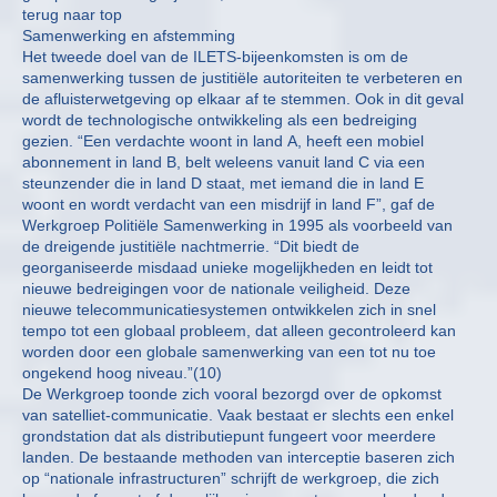
terug naar top
Samenwerking en afstemming
Het tweede doel van de ILETS-bijeenkomsten is om de
samenwerking tussen de justitiële autoriteiten te verbeteren en
de afluisterwetgeving op elkaar af te stemmen. Ook in dit geval
wordt de technologische ontwikkeling als een bedreiging
gezien. “Een verdachte woont in land A, heeft een mobiel
abonnement in land B, belt weleens vanuit land C via een
steunzender die in land D staat, met iemand die in land E
woont en wordt verdacht van een misdrijf in land F”, gaf de
Werkgroep Politiële Samenwerking in 1995 als voorbeeld van
de dreigende justitiële nachtmerrie. “Dit biedt de
georganiseerde misdaad unieke mogelijkheden en leidt tot
nieuwe bedreigingen voor de nationale veiligheid. Deze
nieuwe telecommunicatiesystemen ontwikkelen zich in snel
tempo tot een globaal probleem, dat alleen gecontroleerd kan
worden door een globale samenwerking van een tot nu toe
ongekend hoog niveau.”(10)
De Werkgroep toonde zich vooral bezorgd over de opkomst
van satelliet-communicatie. Vaak bestaat er slechts een enkel
grondstation dat als distributiepunt fungeert voor meerdere
landen. De bestaande methoden van interceptie baseren zich
op “nationale infrastructuren” schrijft de werkgroep, die zich