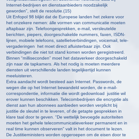
Internet-bedrijven en dienstaanbieders noodzakelijk
geworden”, stelt de resolutie.(15)
Uit Enfopol 98 blijkt dat de Europese landen het zekere voor
het onzekere nemen: álle vormen van communicatie moeten
aftapbaar zijn. Telefoongesprekken, e-mail, versleutelde
berichten, piepers, doorgeschakelde nummers, faxen, ISDN-
lijnen, mobiele telefoons, satellietverbindingen, voicemail, tele-
vergaderingen ­ het moet direct afluisterbaar zijn. Ook
verbindingen die niet tot stand komen worden geregistreerd.
Binnen “milliseconden” moet het dataverkeer doorgeschakeld
zijn naar de tapkamers. Als het nodig is moeten meerdere
diensten uit verschillende landen tegelijkertijd kunnen
meeluisteren.
Extra aandacht wordt besteed aan Internet. Passwords, de
wegen die op het Internet bewandeld worden, de e-mail-
correspondentie, informatie die wordt gedownload ­ justitie wil
erover kunnen beschikken. Telecombedrijven die encryptie als
dienst aan hun abonnees aanbieden worden verplicht bij
justitie de sleutel in te leveren, of de getapte gesprekken in
klare taal door te geven. “De wettelijk bevoegde autoriteiten
moeten het gehele telecommunicatieverkeer permanent en in
real time kunnen observeren” valt in het document te lezen.
De Justitieministers worden opgeroepen om de eisen door te