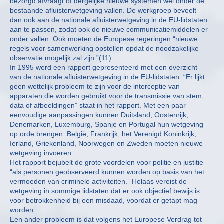
bezorgd afvraagt of dergelijke nieuwe systemen wel onder de
bestaande afluisterwetgeving vallen. De werkgroep beveelt
dan ook aan de nationale afluisterwetgeving in de EU-lidstaten
aan te passen, zodat ook de nieuwe communicatiemiddelen er
onder vallen. Ook moeten de Europese regeringen “nieuwe
regels voor samenwerking opstellen opdat de noodzakelijke
observatie mogelijk zal zijn.”(11)
In 1995 werd een rapport gepresenteerd met een overzicht
van de nationale afluisterwetgeving in de EU-lidstaten. “Er lijkt
geen wettelijk probleem te zijn voor de interceptie van
apparaten die worden gebruikt voor de transmissie van stem,
data of afbeeldingen” staat in het rapport. Met een paar
eenvoudige aanpassingen kunnen Duitsland, Oostenrijk,
Denemarken, Luxemburg, Spanje en Portugal hun wetgeving
op orde brengen. België, Frankrijk, het Verenigd Koninkrijk,
Ierland, Griekenland, Noorwegen en Zweden moeten nieuwe
wetgeving invoeren.
Het rapport bejubelt de grote voordelen voor politie en justitie
“als personen geobserveerd kunnen worden op basis van het
vermoeden van criminele activiteiten.” Helaas vereist de
wetgeving in sommige lidstaten dat er ook objectief bewijs is
voor betrokkenheid bij een misdaad, voordat er getapt mag
worden.
Een ander probleem is dat volgens het Europese Verdrag tot