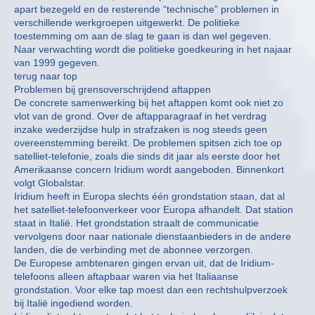
apart bezegeld en de resterende “technische” problemen in
verschillende werkgroepen uitgewerkt. De politieke
toestemming om aan de slag te gaan is dan wel gegeven.
Naar verwachting wordt die politieke goedkeuring in het najaar
van 1999 gegeven.
terug naar top
Problemen bij grensoverschrijdend aftappen
De concrete samenwerking bij het aftappen komt ook niet zo
vlot van de grond. Over de aftapparagraaf in het verdrag
inzake wederzijdse hulp in strafzaken is nog steeds geen
overeenstemming bereikt. De problemen spitsen zich toe op
satelliet-telefonie, zoals die sinds dit jaar als eerste door het
Amerikaanse concern Iridium wordt aangeboden. Binnenkort
volgt Globalstar.
Iridium heeft in Europa slechts één grondstation staan, dat al
het satelliet-telefoonverkeer voor Europa afhandelt. Dat station
staat in Italië. Het grondstation straalt de communicatie
vervolgens door naar nationale dienstaanbieders in de andere
landen, die de verbinding met de abonnee verzorgen.
De Europese ambtenaren gingen ervan uit, dat de Iridium-
telefoons alleen aftapbaar waren via het Italiaanse
grondstation. Voor elke tap moest dan een rechtshulpverzoek
bij Italië ingediend worden.