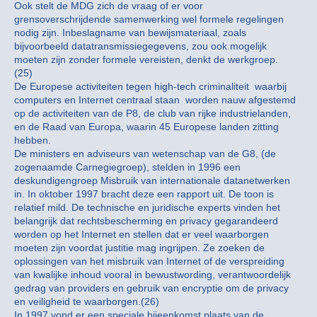
Ook stelt de MDG zich de vraag of er voor
grensoverschrijdende samenwerking wel formele regelingen
nodig zijn. Inbeslagname van bewijsmateriaal, zoals
bijvoorbeeld datatransmissiegegevens, zou ook mogelijk
moeten zijn zonder formele vereisten, denkt de werkgroep.
(25)
De Europese activiteiten tegen high-tech criminaliteit ­ waarbij
computers en Internet centraal staan ­ worden nauw afgestemd
op de activiteiten van de P8, de club van rijke industrielanden,
en de Raad van Europa, waarin 45 Europese landen zitting
hebben.
De ministers en adviseurs van wetenschap van de G8, (de
zogenaamde Carnegiegroep), stelden in 1996 een
deskundigengroep Misbruik van internationale datanetwerken
in. In oktober 1997 bracht deze een rapport uit. De toon is
relatief mild. De technische en juridische experts vinden het
belangrijk dat rechtsbescherming en privacy gegarandeerd
worden op het Internet en stellen dat er veel waarborgen
moeten zijn voordat justitie mag ingrijpen. Ze zoeken de
oplossingen van het misbruik van Internet of de verspreiding
van kwalijke inhoud vooral in bewustwording, verantwoordelijk
gedrag van providers en gebruik van encryptie om de privacy
en veiligheid te waarborgen.(26)
In 1997 vond er een speciale bijeenkomst plaats van de