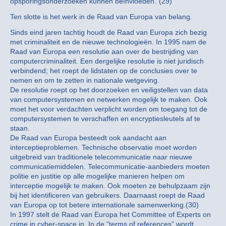
opsporingsonderzoeken kunnen beïnvloeden.”(29)
Ten slotte is het werk in de Raad van Europa van belang.
Sinds eind jaren tachtig houdt de Raad van Europa zich bezig
met criminaliteit en de nieuwe technologieën. In 1995 nam de
Raad van Europa een resolutie aan over de bestrijding van
computercriminaliteit. Een dergelijke resolutie is niet juridisch
verbindend; het roept de lidstaten op de conclusies over te
nemen en om te zetten in nationale wetgeving.
De resolutie roept op het doorzoeken en veiligstellen van data
van computersystemen en netwerken mogelijk te maken. Ook
moet het voor verdachten verplicht worden om toegang tot de
computersystemen te verschaffen en encryptiesleutels af te
staan.
De Raad van Europa besteedt ook aandacht aan
interceptieproblemen. Technische observatie moet worden
uitgebreid van traditionele telecommunicatie naar nieuwe
communicatiemiddelen. Telecommunicatie-aanbieders moeten
politie en justitie op alle mogelijke manieren helpen om
interceptie mogelijk te maken. Ook moeten ze behulpzaam zijn
bij het identificeren van gebruikers. Daarnaast roept de Raad
van Europa op tot betere internationale samenwerking.(30)
In 1997 stelt de Raad van Europa het Committee of Experts on
crime in cyber-space in. In de “terms of references” wordt