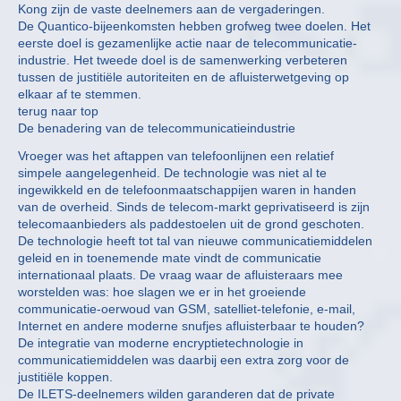
Kong zijn de vaste deelnemers aan de vergaderingen.
De Quantico-bijeenkomsten hebben grofweg twee doelen. Het
eerste doel is gezamenlijke actie naar de telecommunicatie-
industrie. Het tweede doel is de samenwerking verbeteren
tussen de justitiële autoriteiten en de afluisterwetgeving op
elkaar af te stemmen.
terug naar top
De benadering van de telecommunicatieindustrie
Vroeger was het aftappen van telefoonlijnen een relatief
simpele aangelegenheid. De technologie was niet al te
ingewikkeld en de telefoonmaatschappijen waren in handen
van de overheid. Sinds de telecom-markt geprivatiseerd is zijn
telecomaanbieders als paddestoelen uit de grond geschoten.
De technologie heeft tot tal van nieuwe communicatiemiddelen
geleid en in toenemende mate vindt de communicatie
internationaal plaats. De vraag waar de afluisteraars mee
worstelden was: hoe slagen we er in het groeiende
communicatie-oerwoud van GSM, satelliet-telefonie, e-mail,
Internet en andere moderne snufjes afluisterbaar te houden?
De integratie van moderne encryptietechnologie in
communicatiemiddelen was daarbij een extra zorg voor de
justitiële koppen.
De ILETS-deelnemers wilden garanderen dat de private