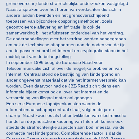
grensoverschrijdende strafrechtelijke onderzoeken vastgelegd.
Naast afspraken over het horen van verdachten die zich in
andere landen bevinden en het grensoverschrijdend
toepassen van bijzondere opsporingsmethoden, zoals
gecontroleerde aflevering en infiltratie, is ook de
samenwerking bij het afluisteren onderdeel van het verdrag.
De onderhandelingen over het verdrag worden aangegrepen
om ook de technische aftapnormen aan de noden van de tijd
aan te passen. Vooral het Internet en cryptografie staan in het
middelpunt van de belangstelling.
In september 1996 boog de Europese Raad voor
Telecommunicatie zich al over de mogelijke problemen van
Internet. Centraal stond de bestrijding van kinderporno en
ander ongewenst materiaal dat via het Internet verspreid kan
worden. Even daarvoor had de JBZ-Raad zich tijdens een
informele bijeenkomst ook al over het Internet en de
verspreiding van illegaal materiaal gebogen.
Een serie Europese topbijeenkomsten waarin de
informatiemaatschappij centraal staat, volgten de jaren
daarop. Naast kwesties als het ontwikkelen van electronische
handel en de juridische inkadering van Internet, komen ook
steeds de strafrechterlijke aspecten aan bod, meestal via de
connectie met kinderporno. Complicerende factor is dat de