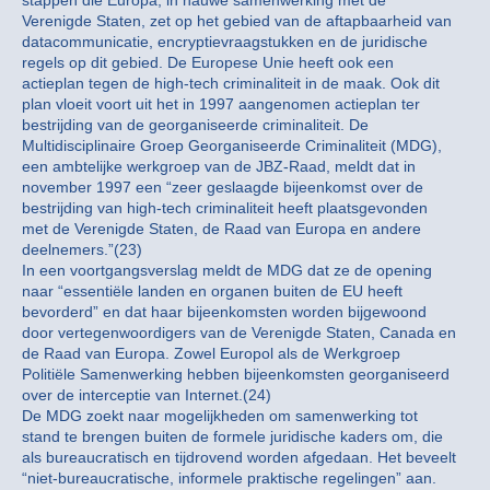
stappen die Europa, in nauwe samenwerking met de
Verenigde Staten, zet op het gebied van de aftapbaarheid van
datacommunicatie, encryptievraagstukken en de juridische
regels op dit gebied. De Europese Unie heeft ook een
actieplan tegen de high-tech criminaliteit in de maak. Ook dit
plan vloeit voort uit het in 1997 aangenomen actieplan ter
bestrijding van de georganiseerde criminaliteit. De
Multidisciplinaire Groep Georganiseerde Criminaliteit (MDG),
een ambtelijke werkgroep van de JBZ-Raad, meldt dat in
november 1997 een “zeer geslaagde bijeenkomst over de
bestrijding van high-tech criminaliteit heeft plaatsgevonden
met de Verenigde Staten, de Raad van Europa en andere
deelnemers.”(23)
In een voortgangsverslag meldt de MDG dat ze de opening
naar “essentiële landen en organen buiten de EU heeft
bevorderd” en dat haar bijeenkomsten worden bijgewoond
door vertegenwoordigers van de Verenigde Staten, Canada en
de Raad van Europa. Zowel Europol als de Werkgroep
Politiële Samenwerking hebben bijeenkomsten georganiseerd
over de interceptie van Internet.(24)
De MDG zoekt naar mogelijkheden om samenwerking tot
stand te brengen buiten de formele juridische kaders om, die
als bureaucratisch en tijdrovend worden afgedaan. Het beveelt
“niet-bureaucratische, informele praktische regelingen” aan.