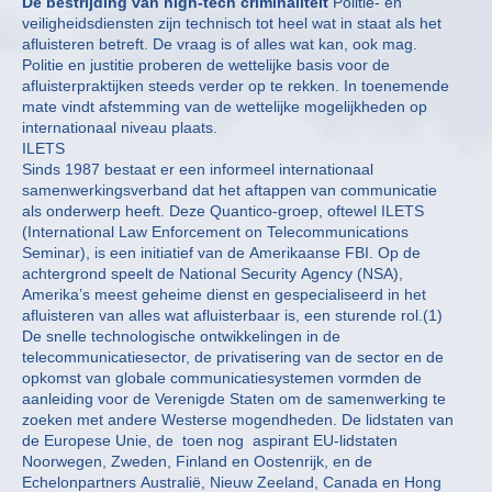
De bestrijding van high-tech criminaliteit
Politie- en
veiligheidsdiensten zijn technisch tot heel wat in staat als het
afluisteren betreft. De vraag is of alles wat kan, ook mag.
Politie en justitie proberen de wettelijke basis voor de
afluisterpraktijken steeds verder op te rekken. In toenemende
mate vindt afstemming van de wettelijke mogelijkheden op
internationaal niveau plaats.
ILETS
Sinds 1987 bestaat er een informeel internationaal
samenwerkingsverband dat het aftappen van communicatie
als onderwerp heeft. Deze Quantico-groep, oftewel ILETS
(International Law Enforcement on Telecommunications
Seminar), is een initiatief van de Amerikaanse FBI. Op de
achtergrond speelt de National Security Agency (NSA),
Amerika’s meest geheime dienst en gespecialiseerd in het
afluisteren van alles wat afluisterbaar is, een sturende rol.(1)
De snelle technologische ontwikkelingen in de
telecommunicatiesector, de privatisering van de sector en de
opkomst van globale communicatiesystemen vormden de
aanleiding voor de Verenigde Staten om de samenwerking te
zoeken met andere Westerse mogendheden. De lidstaten van
de Europese Unie, de ­ toen nog ­ aspirant EU-lidstaten
Noorwegen, Zweden, Finland en Oostenrijk, en de
Echelonpartners Australië, Nieuw Zeeland, Canada en Hong