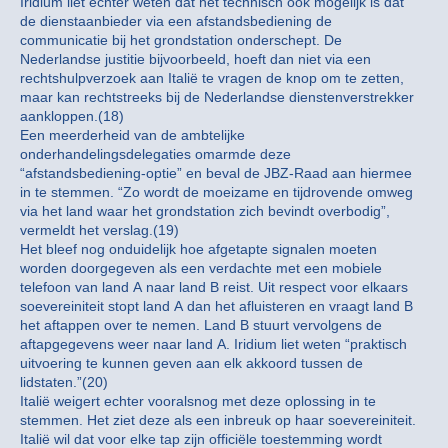
Iridium liet echter weten dat het technisch ook mogelijk is dat
de dienstaanbieder via een afstandsbediening de
communicatie bij het grondstation onderschept. De
Nederlandse justitie bijvoorbeeld, hoeft dan niet via een
rechtshulpverzoek aan Italië te vragen de knop om te zetten,
maar kan rechtstreeks bij de Nederlandse dienstenverstrekker
aankloppen.(18)
Een meerderheid van de ambtelijke
onderhandelingsdelegaties omarmde deze
“afstandsbediening-optie” en beval de JBZ-Raad aan hiermee
in te stemmen. “Zo wordt de moeizame en tijdrovende omweg
via het land waar het grondstation zich bevindt overbodig”,
vermeldt het verslag.(19)
Het bleef nog onduidelijk hoe afgetapte signalen moeten
worden doorgegeven als een verdachte met een mobiele
telefoon van land A naar land B reist. Uit respect voor elkaars
soevereiniteit stopt land A dan het afluisteren en vraagt land B
het aftappen over te nemen. Land B stuurt vervolgens de
aftapgegevens weer naar land A. Iridium liet weten “praktisch
uitvoering te kunnen geven aan elk akkoord tussen de
lidstaten.”(20)
Italië weigert echter vooralsnog met deze oplossing in te
stemmen. Het ziet deze als een inbreuk op haar soevereiniteit.
Italië wil dat voor elke tap zijn officiële toestemming wordt