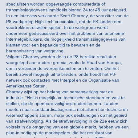
specialisten worden opgevraagde computerdata of
transmissiegegevens inmiddels binnen 24 tot 48 uur geleverd.
In een interview verklaarde Scott Charney, de voorzitter van de
P8-werkgroep High-tech criminaliteit, dat de P8-landen een
voortrekkersrol willen spelen. In de werkgroep wordt
ondermeer gediscussieerd over het probleem van anonieme
Internetgebruikers, de mogelijkheid transmissiegegevens van
klanten voor een bepaalde tijd te bewaren en de
harmonisering van wetgeving.
Volgens Charney worden de in de P8 bereikte resultaten
voorgelegd aan andere gremia, zoals de Raad van Europa,
om in verbindende overeenkomsten om te zetten. Om het
bereik zoveel mogelijk uit te breiden, onderhoudt het P8-
netwerk ook contacten met Interpol en de Organisatie van
Amerikaanse Staten.
Charney wijst op het belang van samenwerking met de
industrie. “Het is mogelijk om technische standaarden vast te
stellen, die de openbare veiligheid ondersteunen. Landen
moeten naar standaardisatiegremia niet alleen hun technici en
wetenschappers sturen, maar ook deskundigen op het gebied
van strafvervolging. Als de strafvervolging in de 21e eeuw zich
voltrekt in de omgeving van een globale markt, hebben we een
plug-in nodig op de marktspelers, die het resultaat van