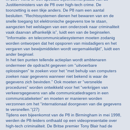
Justitieministers van de P8 over high-tech crime. De
toonzetting is een tikje anders. De P8 nam een aantal
besluiten. “Rechtssystemen dienen het bewaren van en de
snelle toegang tot elektronische gegevens toe te staan,
aangezien het welslagen van een onderzoek naar criminaliteit
vaak daarvan afhankelijk is”, luidt een van de beginselen.
“Informatie- en telecommunicatiesystemen moeten zodanig
worden ontworpen dat het opsporen van misdadigers en het
vergaren van bewijsmiddelen wordt vergemakkelijkt”, luidt een
ander beginsel.
In het tien punten tellende actieplan wordt ambtenaren
ondermeer de opdracht gegeven om “uitvoerbare
oplossingen” te zoeken voor het “met behulp van computers
zoeken naar gegevens wanneer niet bekend is waar de
gegevens zich bevinden.” Ook moeten er “versnelde
procedures” worden ontwikkeld voor het “verkrijgen van
verkeersgegevens van alle communicatiedragers in een
communicatieketen” en moeten er manieren worden
verzonnen om het “internationaal doorgeven van die gegevens
te versnellen.”(27)
Tijdens een bijeenkomst van de P8 in Birmingham in mei 1998,
werden de P8-leiders onthaald op een videopresentatie over
high-tech criminaliteit. De Britse premier Tony Blair had de