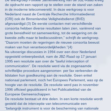
De Werkgroep Politiële Samenwerking van de JBZ-Raad kreeg
de opdracht een rapport op te stellen over de stand van zaken
in de moderne telecomwereld. In deze werkgroep is voor
Nederland naast de Centrale Recherche Informatiedienst
(CRI) ook de Binnenlandse Veiligheidsdienst (BVD)
afgevaardigd.(3) De eerste contacten met verschillende
consortia hebben diverse resultaten laten zien, variërend van
grote bereidheid tot samenwerking, tot de weigering om de
kwestie zelfs maar te bediscussiëren,” schrijft de werkgroep.
“Daarom moeten de regeringen de nieuwe consortia bewust
maken van hun verantwoordelijkheden.”(4)
Na uitvoerige discussies in 1994 over een door Nederland
opgesteld ontwerpbesluit, nam de JBZ-Raad op 17 januari
1995 een resolutie aan over de “lawful interception of
communication”. De resolutie werd via de zogenaamde
schriftelijke procedure aangenomen: per fax verleenden de
lidstaten hun goedkeuring aan de resolutie. Geen enkel
nationaal parlement, noch het Europees Parlement, was op de
hoogte van de resolutie. De resolutie werd pas in november
1996 officieel gepubliceerd in het Publicatieblad van de
Europese Gemeenschappen.
De resolutie bestaat uit drie delen. In een korte resolutie wordt
gesteld dat de interceptie van telecommunicatie een
“belangrijk instrument is voor de bescherming van nationale