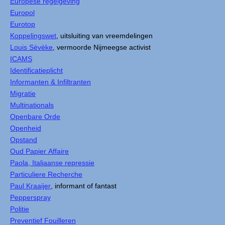
Europese regelgeving
Europol
Eurotop
Koppelingswet
, uitsluiting van vreemdelingen
Louis Sévèke
, vermoorde Nijmeegse activist
ICAMS
Identificatieplicht
Informanten & Infiltranten
Migratie
Multinationals
Openbare Orde
Openheid
Opstand
Oud Papier Affaire
Paola, Italiaanse repressie
Particuliere Recherche
Paul Kraaijer
, informant of fantast
Pepperspray
Politie
Preventief Fouilleren