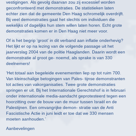
vestigingen. Als gevolg daarvan zou zij excessief worden
geconfronteerd met demonstraties. De statistieken laten
echter zien dat de gemeente Den Haag schromelijk overdrijft.
Bij veel demonstraties gaat het slechts om individuen die
wekelijks of dagelijks hun stem willen laten horen. Echt grote
demonstraties komen er in Den Haag niet meer voor.
Of is het begrip ‘groot’ in dit verband aan inflatie onderhevig?
Het lijkt er op na lezing van de volgende passage uit het
jaarverslag 2004 van de politie Haaglanden. Daarin wordt een
demonstratie al groot ge- noemd, als sprake is van 330
deelnemers!
‘Het totaal aan begeleide evenementen liep op tot ruim 700.
Van kleinschalige betogingen van Pales- tijnse demonstranten
tot acties van vakorganisaties. Twee grote demonstraties
springen er uit. Bij het Internationale Gerechtshof is in februari
onder internationale media-aandacht geprotesteerd tegen een
hoorzitting over de bouw van de muur tussen Israël en de
Palestijnen. Een omvangrijke demon- stratie van de Anti
Fascistische Actie in juni leidt er toe dat we 330 mensen
moeten aanhouden.’
Aanbevelingen