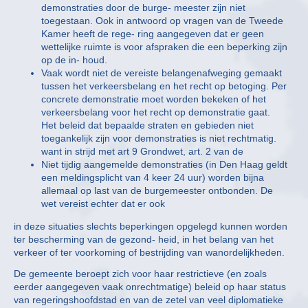
demonstraties door de burge- meester zijn niet
toegestaan. Ook in antwoord op vragen van de Tweede
Kamer heeft de rege- ring aangegeven dat er geen
wettelijke ruimte is voor afspraken die een beperking zijn
op de in- houd.
Vaak wordt niet de vereiste belangenafweging gemaakt
tussen het verkeersbelang en het recht op betoging. Per
concrete demonstratie moet worden bekeken of het
verkeersbelang voor het recht op demonstratie gaat.
Het beleid dat bepaalde straten en gebieden niet
toegankelijk zijn voor demonstraties is niet rechtmatig.
want in strijd met art 9 Grondwet, art. 2 van de
Niet tijdig aangemelde demonstraties (in Den Haag geldt
een meldingsplicht van 4 keer 24 uur) worden bijna
allemaal op last van de burgemeester ontbonden. De
wet vereist echter dat er ook
in deze situaties slechts beperkingen opgelegd kunnen worden
ter bescherming van de gezond- heid, in het belang van het
verkeer of ter voorkoming of bestrijding van wanordelijkheden.
De gemeente beroept zich voor haar restrictieve (en zoals
eerder aangegeven vaak onrechtmatige) beleid op haar status
van regeringshoofdstad en van de zetel van veel diplomatieke