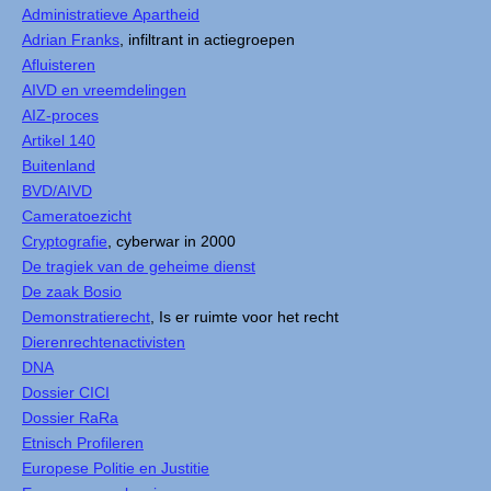
Administratieve Apartheid
Adrian Franks
, infiltrant in actiegroepen
Afluisteren
AIVD en vreemdelingen
AIZ-proces
Artikel 140
Buitenland
BVD/AIVD
Cameratoezicht
Cryptografie
, cyberwar in 2000
De tragiek van de geheime dienst
De zaak Bosio
Demonstratierecht
, Is er ruimte voor het recht
Dierenrechtenactivisten
DNA
Dossier CICI
Dossier RaRa
Etnisch Profileren
Europese Politie en Justitie