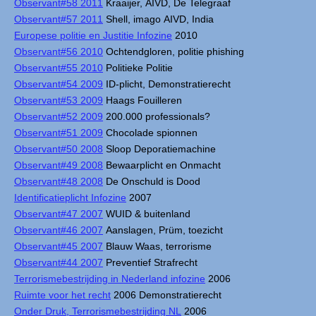
Observant#58 2011
Kraaijer, AIVD, De Telegraaf
Observant#57 2011
Shell, imago AIVD, India
Europese politie en Justitie Infozine
2010
Observant#56 2010
Ochtendgloren, politie phishing
Observant#55 2010
Politieke Politie
Observant#54 2009
ID-plicht, Demonstratierecht
Observant#53 2009
Haags Fouilleren
Observant#52 2009
200.000 professionals?
Observant#51 2009
Chocolade spionnen
Observant#50 2008
Sloop Deporatiemachine
Observant#49 2008
Bewaarplicht en Onmacht
Observant#48 2008
De Onschuld is Dood
Identificatieplicht Infozine
2007
Observant#47 2007
WUID & buitenland
Observant#46 2007
Aanslagen, Prüm, toezicht
Observant#45 2007
Blauw Waas, terrorisme
Observant#44 2007
Preventief Strafrecht
Terrorismebestrijding in Nederland infozine
2006
Ruimte voor het recht
2006 Demonstratierecht
Onder Druk, Terrorismebestrijding NL
2006