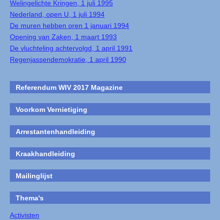
Welingelichte Kringen, 1 juli 1995
Nederland, open U, 1 juli 1994
De muren hebben oren 1 januari 1994
Opening van Zaken, 1 maart 1993
De vluchteling achtervolgd, 1 april 1991
Regenjassendemokratie, 1 april 1990
Referendum WIV 2017 Magazine
Voorkom Vernietiging
Arrestantenhandleiding
Kraakhandleiding
Mailinglijst
Thema's
Activisten