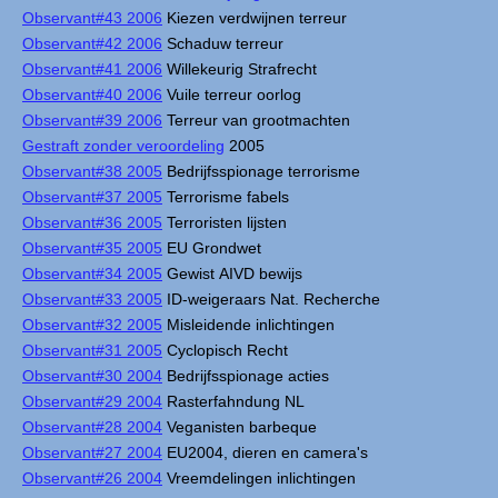
Observant#43 2006
Kiezen verdwijnen terreur
Observant#42 2006
Schaduw terreur
Observant#41 2006
Willekeurig Strafrecht
Observant#40 2006
Vuile terreur oorlog
Observant#39 2006
Terreur van grootmachten
Gestraft zonder veroordeling
2005
Observant#38 2005
Bedrijfsspionage terrorisme
Observant#37 2005
Terrorisme fabels
Observant#36 2005
Terroristen lijsten
Observant#35 2005
EU Grondwet
Observant#34 2005
Gewist AIVD bewijs
Observant#33 2005
ID-weigeraars Nat. Recherche
Observant#32 2005
Misleidende inlichtingen
Observant#31 2005
Cyclopisch Recht
Observant#30 2004
Bedrijfsspionage acties
Observant#29 2004
Rasterfahndung NL
Observant#28 2004
Veganisten barbeque
Observant#27 2004
EU2004, dieren en camera's
Observant#26 2004
Vreemdelingen inlichtingen