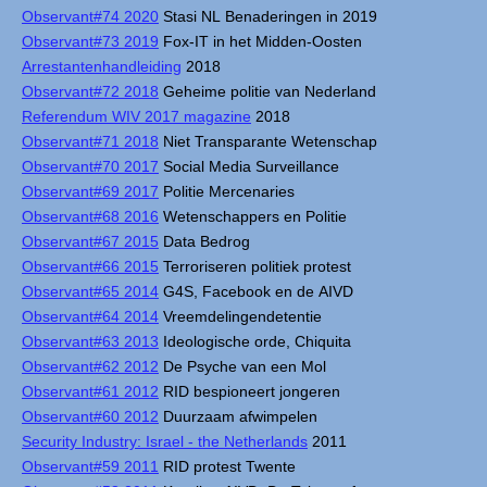
Observant#74 2020
Stasi NL Benaderingen in 2019
Observant#73 2019
Fox-IT in het Midden-Oosten
Arrestantenhandleiding
2018
Observant#72 2018
Geheime politie van Nederland
Referendum WIV 2017 magazine
2018
Observant#71 2018
Niet Transparante Wetenschap
Observant#70 2017
Social Media Surveillance
Observant#69 2017
Politie Mercenaries
Observant#68 2016
Wetenschappers en Politie
Observant#67 2015
Data Bedrog
Observant#66 2015
Terroriseren politiek protest
Observant#65 2014
G4S, Facebook en de AIVD
Observant#64 2014
Vreemdelingendetentie
Observant#63 2013
Ideologische orde, Chiquita
Observant#62 2012
De Psyche van een Mol
Observant#61 2012
RID bespioneert jongeren
Observant#60 2012
Duurzaam afwimpelen
Security Industry: Israel - the Netherlands
2011
Observant#59 2011
RID protest Twente