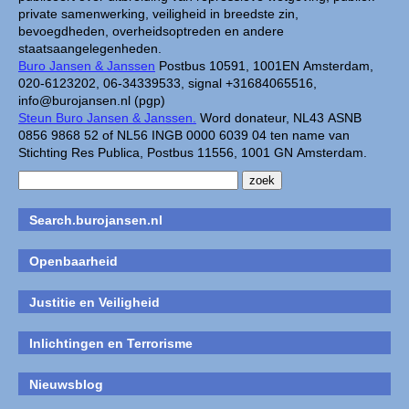
private samenwerking, veiligheid in breedste zin,
bevoegdheden, overheidsoptreden en andere
staatsaangelegenheden.
Buro Jansen & Janssen
Postbus 10591, 1001EN Amsterdam,
020-6123202, 06-34339533, signal +31684065516,
info@burojansen.nl (pgp)
Steun Buro Jansen & Janssen.
Word donateur, NL43 ASNB
0856 9868 52 of NL56 INGB 0000 6039 04 ten name van
Stichting Res Publica, Postbus 11556, 1001 GN Amsterdam.
Search.burojansen.nl
Openbaarheid
Justitie en Veiligheid
Inlichtingen en Terrorisme
Nieuwsblog