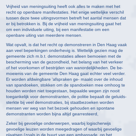
Vrijheid van meningsuiting heeft ook alles te maken met het
recht op openbare manifestaties. Het enige wettelijke verschil
tussen deze twee uitingsvormen betreft het aantal mensen dat
er bij betrokken is. Bij de vrijheid van meningsuiting gaat het
om een individuele uiting, bij een manifestatie om een
openbare uiting van meerdere mensen.
Wat opvalt, is dat het recht op demonstreren in Den Haag vaak
aan veel beperkingen onderhevig is. Wettelijk gezien mag de
gemeente zich m.b.t. demonstaties alleen bemoeien met de
bescherming van de gezondheid, het belang van het verkeer
of het voorkomen of bestrijden van wanordelijkheden. De be-
moeienis van de gemeente Den Haag gaat echter veel verder.
Er worden afdwingbare ‘afspraken ge- maakt over de inhoud
van spandoeken, stokken om de spandoeken mee omhoog te
houden worden niet toegestaan, bepaalde wegen zijn nooit
toegankelijk voor demonstranten, de politie bepaalt de geluids-
sterkte bij veel demonstraties, bij staatbezoeken worden
mensen ver weg van het bezoek gehouden en spontane
demonstranten worden bijna altijd gearresteerd,
Zeker bij gevoelige onderwerpen, waarbij logischerwijs
gevoelige leuzen worden meegedragen of waarbij gevoelige
plaatsen (zoals in de buurt van een ambassade, op het