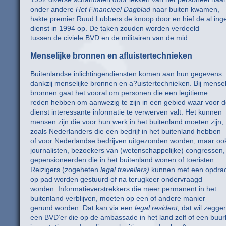
onder andere
Het Financieel Dagblad
naar buiten kwamen,
hakte premier Ruud Lubbers de knoop door en hief de al in
dienst in 1994 op. De taken zouden worden verdeeld
tussen de civiele BVD en de militairen van de mid.
Menselijke bronnen en afluistertechnieken
Buitenlandse inlichtingendiensten komen aan hun gegevens
dankzij menselijke bronnen en a?uistertechnieken. Bij mensel
bronnen gaat het vooral om personen die een legitieme
reden hebben om aanwezig te zijn in een gebied waar voor 
dienst interessante informatie te verwerven valt. Het kunnen
mensen zijn die voor hun werk in het buitenland moeten zijn,
zoals Nederlanders die een bedrijf in het buitenland hebben
of voor Nederlandse bedrijven uitgezonden worden, maar oo
journalisten, bezoekers van (wetenschappelijke) congressen,
gepensioneerden die in het buitenland wonen of toeristen.
Reizigers (zogeheten
legal travellers)
kunnen met een opdra
op pad worden gestuurd of na terugkeer ondervraagd
worden. Informatieverstrekkers die meer permanent in het
buitenland verblijven, moeten op een of andere manier
gerund worden. Dat kan via een
legal resident,
dat wil zegge
een BVD’er die op de ambassade in het land zelf of een buur