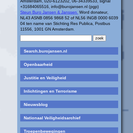
Amsterdam, 020-6123202, 06-34339533, signal
+31684065516, info@burojansen.nl (pgp)
Steun Buro Jansen & Janssen.
Word donateur,
NL43 ASNB 0856 9868 52 of NL56 INGB 0000 6039
04 ten name van Stichting Res Publica, Postbus
11556, 1001 GN Amsterdam.
Search.burojansen.nl
Openbaarheid
Justitie en Veiligheid
Inlichtingen en Terrorisme
Nieuwsblog
Nationaal Veiligheidsarchief
Troepenbewegingen