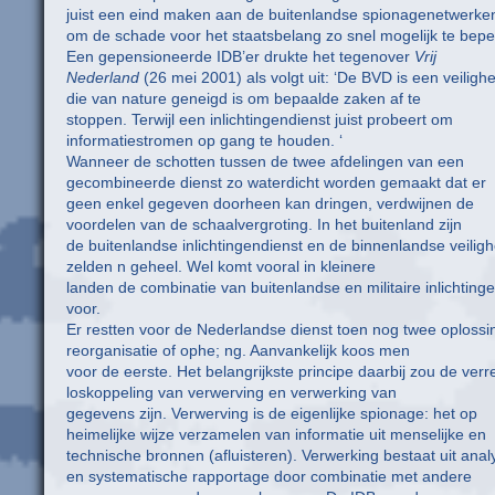
juist een eind maken aan de buitenlandse spionagenetwerke
om de schade voor het staatsbelang zo snel mogelijk te bepe
Een gepensioneerde IDB’er drukte het tegenover
Vrij
Nederland
(26 mei 2001) als volgt uit: ‘De BVD is een veiligh
die van nature geneigd is om bepaalde zaken af te
stoppen. Terwijl een inlichtingendienst juist probeert om
informatiestromen op gang te houden. ‘
Wanneer de schotten tussen de twee afdelingen van een
gecombineerde dienst zo waterdicht worden gemaakt dat er
geen enkel gegeven doorheen kan dringen, verdwijnen de
voordelen van de schaalvergroting. In het buitenland zijn
de buitenlandse inlichtingendienst en de binnenlandse veiligh
zelden n geheel. Wel komt vooral in kleinere
landen de combinatie van buitenlandse en militaire inlichting
voor.
Er restten voor de Nederlandse dienst toen nog twee oplossi
reorganisatie of ophe; ng. Aanvankelijk koos men
voor de eerste. Het belangrijkste principe daarbij zou de ve
loskoppeling van verwerving en verwerking van
gegevens zijn. Verwerving is de eigenlijke spionage: het op
heimelijke wijze verzamelen van informatie uit menselijke en
technische bronnen (afluisteren). Verwerking bestaat uit anal
en systematische rapportage door combinatie met andere