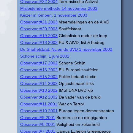
Observant#22 2004
Terroristische Activist
Misleidende methode 14 november 2003
Keizer in lompen, 1 november 2003
Observant#21 2003
Vreemdelingen en de AIVD
Observant#20 2003
Snuffelstaat
Observant#19 2003
Globalisten onder de loep
Observant#18 2003
EU & AIVD, list & bedrog
De Snuffelstaat, NL en de BVD 1 november 2002
Schone schijn, 1 juni 2002
Observant#17 2002
Schone Schijn
Observant#16 2002
EU Europol snuffelen
Observant#15 2002
Politie betaalt studie
Observant#14 2002
Op jacht naar links
Observant#13 2002
IMSI DNA BVD kip
Observant#12 2002
De vader van de bruid
Observant#11 2001
War on Terror
Observant#10 2001
Europa tegen demonstranten
Observant#9 2001
Burenruzie en oliegiganten
Observant#8 2001
Veiligheid en zekerheid
Observant#7 2001
Camus Echelon Greenpeace