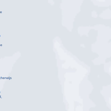
de
n
de
cherwijs
e
d,