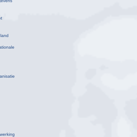
gevens
et
nland
ationale
anisatie
rwerking