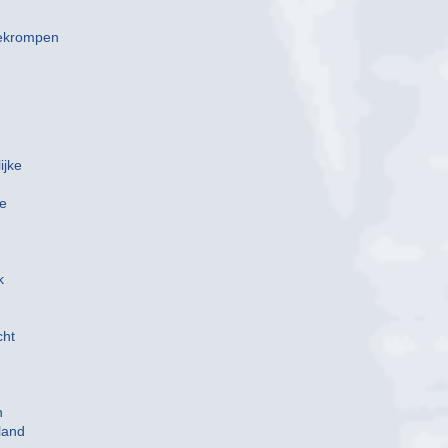
gekrompen
ijke
de
k
cht
n
land