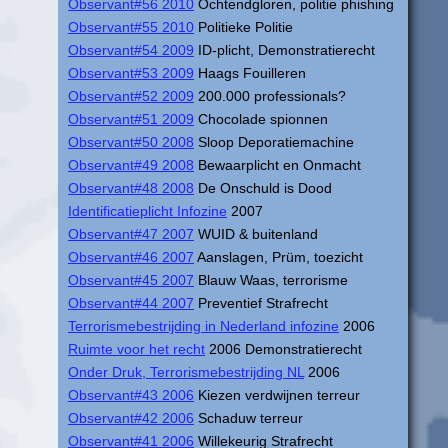
Observant#56 2010
Ochtendgloren, politie phishing
Observant#55 2010
Politieke Politie
Observant#54 2009
ID-plicht, Demonstratierecht
Observant#53 2009
Haags Fouilleren
Observant#52 2009
200.000 professionals?
Observant#51 2009
Chocolade spionnen
Observant#50 2008
Sloop Deporatiemachine
Observant#49 2008
Bewaarplicht en Onmacht
Observant#48 2008
De Onschuld is Dood
Identificatieplicht Infozine
2007
Observant#47 2007
WUID & buitenland
Observant#46 2007
Aanslagen, Prüm, toezicht
Observant#45 2007
Blauw Waas, terrorisme
Observant#44 2007
Preventief Strafrecht
Terrorismebestrijding in Nederland infozine
2006
Ruimte voor het recht
2006 Demonstratierecht
Onder Druk, Terrorismebestrijding NL
2006
Observant#43 2006
Kiezen verdwijnen terreur
Observant#42 2006
Schaduw terreur
Observant#41 2006
Willekeurig Strafrecht