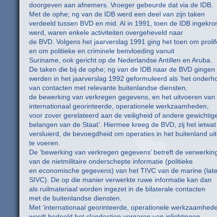
doorgeven aan afnemers. Vroeger gebeurde dat via de IDB.
Met de ophe; ng van de IDB werd een deel van zijn taken
verdeeld tussen BVD en mid. Al in 1991, toen de IDB ingekr
werd, waren enkele activiteiten overgeheveld naar
de BVD. Volgens het jaarverslag 1991 ging het toen om prolif
en om politieke en criminele benvloeding vanuit
Suriname, ook gericht op de Nederlandse Antillen en Aruba.
De taken die bij de ophe; ng van de IDB naar de BVD gingen
werden in het jaarverslag 1992 geformuleerd als ‘het onder
van contacten met relevante buitenlandse diensten,
de bewerking van verkregen gegevens, en het uitvoeren van
internationaal georinteerde, operationele werkzaamheden,
voor zover gerelateerd aan de veiligheid of andere gewichtig
belangen van de Staat’. Hiermee kreeg de BVD, zij het ietwat
versluierd, de bevoegdheid om operaties in het buitenland uit
te voeren.
De ‘bewerking van verkregen gegevens’ betreft de verwerkin
van de nietmilitaire onderschepte informatie (politieke
en economische gegevens) van het TIVC van de marine (late
SIVC). De op die manier verwerkte ruwe informatie kan dan
als ruilmateriaal worden ingezet in de bilaterale contacten
met de buitenlandse diensten.
Met ‘internationaal georinteerde, operationele werkzaamhede
wordt bedoeld het clandestien vergaren van inlichtingen.