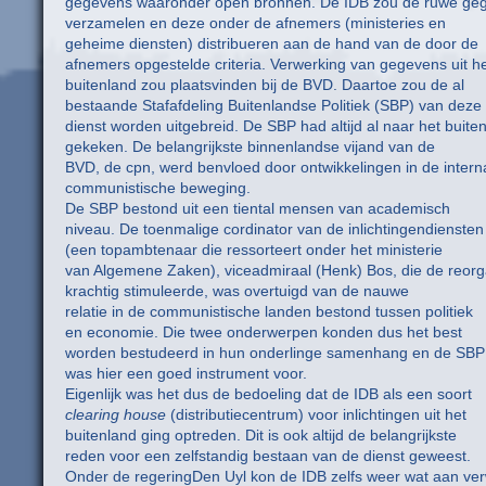
gegevens waaronder open bronnen. De IDB zou de ruwe ge
verzamelen en deze onder de afnemers (ministeries en
geheime diensten) distribueren aan de hand van de door de
afnemers opgestelde criteria. Verwerking van gegevens uit h
buitenland zou plaatsvinden bij de BVD. Daartoe zou de al
bestaande Stafafdeling Buitenlandse Politiek (SBP) van deze
dienst worden uitgebreid. De SBP had altijd al naar het buite
gekeken. De belangrijkste binnenlandse vijand van de
BVD, de cpn, werd benvloed door ontwikkelingen in de intern
communistische beweging.
De SBP bestond uit een tiental mensen van academisch
niveau. De toenmalige cordinator van de inlichtingendiensten
(een topambtenaar die ressorteert onder het ministerie
van Algemene Zaken), viceadmiraal (Henk) Bos, die de reorg
krachtig stimuleerde, was overtuigd van de nauwe
relatie in de communistische landen bestond tussen politiek
en economie. Die twee onderwerpen konden dus het best
worden bestudeerd in hun onderlinge samenhang en de SBP
was hier een goed instrument voor.
Eigenlijk was het dus de bedoeling dat de IDB als een soort
clearing house
(distributiecentrum) voor inlichtingen uit het
buitenland ging optreden. Dit is ook altijd de belangrijkste
reden voor een zelfstandig bestaan van de dienst geweest.
Onder de regeringDen Uyl kon de IDB zelfs weer wat aan ve