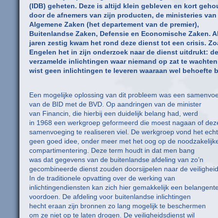
(IDB) geheten. Deze is altijd klein gebleven en kort geh
door de afnemers van zijn producten, de ministeries van
Algemene Zaken (het departement van de premier),
Buitenlandse Zaken, Defensie en Economische Zaken. Al
jaren zestig kwam het rond deze dienst tot een crisis. Zo
Engelen het in zijn onderzoek naar de dienst uitdrukt: d
verzamelde inlichtingen waar niemand op zat te wachten
wist geen inlichtingen te leveren waaraan wel behoefte 
Een mogelijke oplossing van dit probleem was een samenvo
van de BID met de BVD. Op aandringen van de minister
van Financin, die hierbij een duidelijk belang had, werd
in 1968 een werkgroep geformeerd die moest nagaan of dez
samenvoeging te realiseren viel. De werkgroep vond het echt
geen goed idee, onder meer met het oog op de noodzakelijk
compartimentering. Deze term houdt in dat men bang
was dat gegevens van de buitenlandse afdeling van zo’n
gecombineerde dienst zouden doorsijpelen naar de veiligheid
In de traditionele opvatting over de werking van
inlichtingendiensten kan zich hier gemakkelijk een belangent
voordoen. De afdeling voor buitenlandse inlichtingen
hecht eraan zijn bronnen zo lang mogelijk te beschermen
om ze niet op te laten drogen. De veiligheidsdienst wil