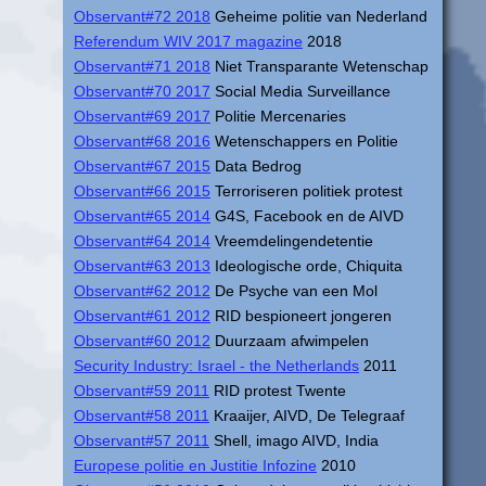
Observant#72 2018
Geheime politie van Nederland
Referendum WIV 2017 magazine
2018
Observant#71 2018
Niet Transparante Wetenschap
Observant#70 2017
Social Media Surveillance
Observant#69 2017
Politie Mercenaries
Observant#68 2016
Wetenschappers en Politie
Observant#67 2015
Data Bedrog
Observant#66 2015
Terroriseren politiek protest
Observant#65 2014
G4S, Facebook en de AIVD
Observant#64 2014
Vreemdelingendetentie
Observant#63 2013
Ideologische orde, Chiquita
Observant#62 2012
De Psyche van een Mol
Observant#61 2012
RID bespioneert jongeren
Observant#60 2012
Duurzaam afwimpelen
Security Industry: Israel - the Netherlands
2011
Observant#59 2011
RID protest Twente
Observant#58 2011
Kraaijer, AIVD, De Telegraaf
Observant#57 2011
Shell, imago AIVD, India
Europese politie en Justitie Infozine
2010