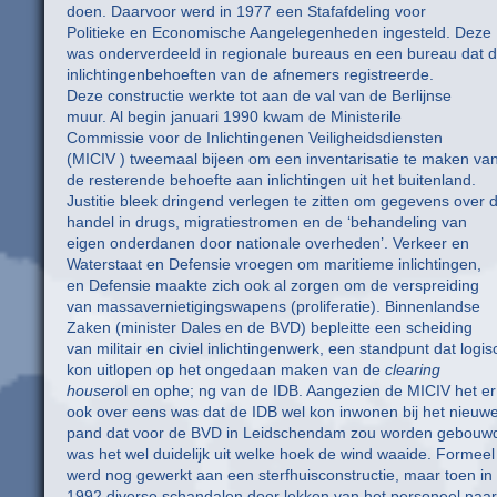
doen. Daarvoor werd in 1977 een Stafafdeling voor
Politieke en Economische Aangelegenheden ingesteld. Deze
was onderverdeeld in regionale bureaus en een bureau dat 
inlichtingenbehoeften van de afnemers registreerde.
Deze constructie werkte tot aan de val van de Berlijnse
muur. Al begin januari 1990 kwam de Ministerile
Commissie voor de Inlichtingenen Veiligheidsdiensten
(MICIV ) tweemaal bijeen om een inventarisatie te maken va
de resterende behoefte aan inlichtingen uit het buitenland.
Justitie bleek dringend verlegen te zitten om gegevens over 
handel in drugs, migratiestromen en de ‘behandeling van
eigen onderdanen door nationale overheden’. Verkeer en
Waterstaat en Defensie vroegen om maritieme inlichtingen,
en Defensie maakte zich ook al zorgen om de verspreiding
van massavernietigingswapens (proliferatie). Binnenlandse
Zaken (minister Dales en de BVD) bepleitte een scheiding
van militair en civiel inlichtingenwerk, een standpunt dat logis
kon uitlopen op het ongedaan maken van de
clearing
house
rol en ophe; ng van de IDB. Aangezien de MICIV het er
ook over eens was dat de IDB wel kon inwonen bij het nieuw
pand dat voor de BVD in Leidschendam zou worden gebouw
was het wel duidelijk uit welke hoek de wind waaide. Formeel
werd nog gewerkt aan een sterfhuisconstructie, maar toen in
1992 diverse schandalen door lekken van het personeel naar