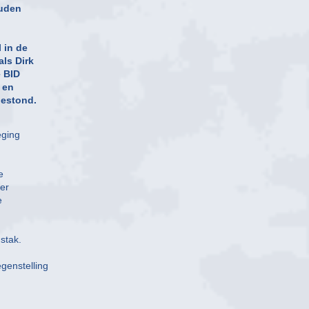
ouden
 in de
als Dirk
e BID
 en
bestond.
eging
e
er
e
stak.
egenstelling