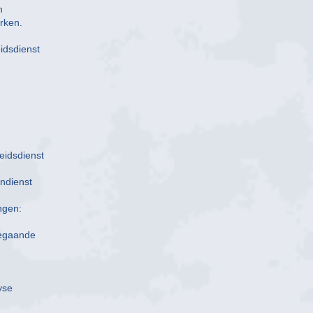
n
rken.
eidsdienst
eidsdienst
endienst
ngen:
rregaande
yse