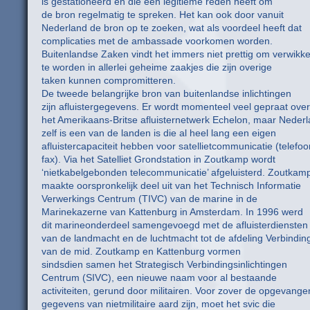
is gestationeerd en die een legitieme reden heeft om
de bron regelmatig te spreken. Het kan ook door vanuit
Nederland de bron op te zoeken, wat als voordeel heeft dat
complicaties met de ambassade voorkomen worden.
Buitenlandse Zaken vindt het immers niet prettig om verwikke
te worden in allerlei geheime zaakjes die zijn overige
taken kunnen compromitteren.
De tweede belangrijke bron van buitenlandse inlichtingen
zijn afluistergegevens. Er wordt momenteel veel gepraat over
het Amerikaans-Britse afluisternetwerk Echelon, maar Neder
zelf is een van de landen is die al heel lang een eigen
afluistercapaciteit hebben voor satellietcommunicatie (telefoo
fax). Via het Satelliet Grondstation in Zoutkamp wordt
‘nietkabelgebonden telecommunicatie’ afgeluisterd. Zoutkam
maakte oorspronkelijk deel uit van het Technisch Informatie
Verwerkings Centrum (TIVC) van de marine in de
Marinekazerne van Kattenburg in Amsterdam. In 1996 werd
dit marineonderdeel samengevoegd met de afluisterdiensten
van de landmacht en de luchtmacht tot de afdeling Verbinding
van de mid. Zoutkamp en Kattenburg vormen
sindsdien samen het Strategisch Verbindingsinlichtingen
Centrum (SIVC), een nieuwe naam voor al bestaande
activiteiten, gerund door militairen. Voor zover de opgevange
gegevens van nietmilitaire aard zijn, moet het svic die