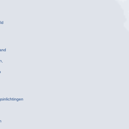
ld
land
n,
p
sinlichtingen
n