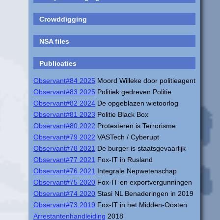
Crowddigging
NSA files
Publicaties
Observant#84 2025
Moord Willeke door politieagent
Observant#83 2025
Politiek gedreven Politie
Observant#82 2024
De opgeblazen wietoorlog
Observant#81 2023
Politie Black Box
Observant#80 2022
Protesteren is Terrorisme
Observant#79 2022
VASTech / Cyberupt
Observant#78 2021
De burger is staatsgevaarlijk
Observant#77 2021
Fox-IT in Rusland
Observant#76 2021
Integrale Nepwetenschap
Observant#75 2020
Fox-IT en exportvergunningen
Observant#74 2020
Stasi NL Benaderingen in 2019
Observant#73 2019
Fox-IT in het Midden-Oosten
Arrestantenhandleiding
2018