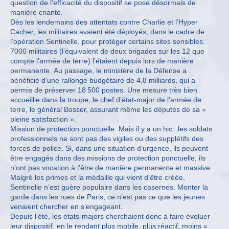
question de l’efficacité du dispositif se pose désormais de
manière criante.
Dès les lendemains des attentats contre Charlie et l’Hyper
Cacher, les militaires avaient été déployés, dans le cadre de
l’opération Sentinelle, pour protéger certains sites sensibles.
7000 militaires (l’équivalent de deux brigades sur les 12 que
compte l’armée de terre) l’étaient depuis lors de manière
permanente. Au passage, le ministère de la Défense a
bénéficié d’une rallonge budgétaire de 4,8 milliards, qui a
permis de préserver 18 500 postes. Une mesure très bien
accueillie dans la troupe, le chef d’état-major de l’armée de
terre, le général Bosser, assurant même les députés de sa «
pleine satisfaction ».
Mission de protection ponctuelle. Mais il y a un hic : les soldats
professionnels ne sont pas des vigiles ou des supplétifs des
forces de police. Si, dans une situation d’urgence, ils peuvent
être engagés dans des missions de protection ponctuelle, ils
n’ont pas vocation à l’être de manière permanente et massive.
Malgré les primes et la médaille qui vient d’être créée,
Sentinelle n’est guère populaire dans les casernes. Monter la
garde dans les rues de Paris, ce n’est pas ce que les jeunes
venaient chercher en s’engageant.
Depuis l’été, les états-majors cherchaient donc à faire évoluer
leur dispositif, en le rendant plus mobile, plus réactif, moins «