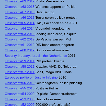
Observant#69 2017
Politie Mercenaries
Observant#68 2016
Wetenschappers en Politie
Observant#67 2015
Data Bedrog
Observant#66 2015
Terroriseren politiek protest
Observant#65 2014
G4S, Facebook en de AIVD
Observant#64 2014
Vreemdelingendetentie
Observant#63 2013
Ideologische orde, Chiquita
Observant#62 2012
De Psyche van een Mol
Observant#61 2012
RID bespioneert jongeren
Observant#60 2012
Duurzaam afwimpelen
Security Industry: Israel - the Netherlands
2011
Observant#59 2011
RID protest Twente
Observant#58 2011
Kraaijer, AIVD, De Telegraaf
Observant#57 2011
Shell, imago AIVD, India
Europese politie en Justitie Infozine
2010
Observant#56 2010
Ochtendgloren, politie phishing
Observant#55 2010
Politieke Politie
Observant#54 2009
ID-plicht, Demonstratierecht
Observant#53 2009
Haags Fouilleren
Observant#52 2009
200.000 professionals?