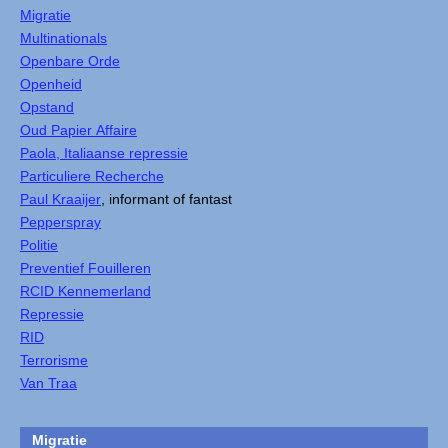
Migratie
Multinationals
Openbare Orde
Openheid
Opstand
Oud Papier Affaire
Paola, Italiaanse repressie
Particuliere Recherche
Paul Kraaijer
, informant of fantast
Pepperspray
Politie
Preventief Fouilleren
RCID Kennemerland
Repressie
RID
Terrorisme
Van Traa
Migratie