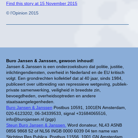
Find this story at 15 November 2015
© l’Opinion 2015
Buro Jansen & Janssen, gewoon inhoud!
Jansen & Janssen is een onderzoeksburo dat politie, justitie,
inlichtingendiensten, overheid in Nederland en de EU kritisch
volgt. Een grondrechten kollektief dat al 40 jaar, sinds 1984,
publiceert over uitbreiding van repressieve wetgeving, publiek-
private samenwerking, veiligheid in breedste zin,
bevoegdheden, overheidsoptreden en andere
staatsaangelegenheden.
Buro Jansen & Janssen
Postbus 10591, 1001EN Amsterdam,
020-6123202, 06-34339533, signal +31684065516,
info@burojansen.nl (pgp)
Steun Buro Jansen & Janssen.
Word donateur, NL43 ASNB
0856 9868 52 of NL56 INGB 0000 6039 04 ten name van
Stichting Res Publica, Postbus 11556, 1001 GN Amsterdam.