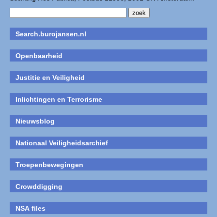
Search.burojansen.nl
Openbaarheid
Justitie en Veiligheid
Inlichtingen en Terrorisme
Nieuwsblog
Nationaal Veiligheidsarchief
Troepenbewegingen
Crowddigging
NSA files