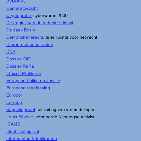
BVD/AIVD
Cameratoezicht
Cryptografie
, cyberwar in 2000
De tragiek van de geheime dienst
De zaak Bosio
Demonstratierecht
, Is er ruimte voor het recht
Dierenrechtenactivisten
DNA
Dossier CICI
Dossier RaRa
Etnisch Profileren
Europese Politie en Justitie
Europese regelgeving
Europol
Eurotop
Koppelingswet
, uitsluiting van vreemdelingen
Louis Sévèke
, vermoorde Nijmeegse activist
ICAMS
Identificatieplicht
Informanten & Infiltranten