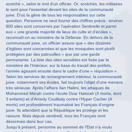
scotché », selon le mot d’un officier. Or, scotchés, les militaires
le sont pour l’essentiel devant les sites de la communauté
juive. D’où la gêne de tous les responsables sur cette
question. Personne ne veut fournir des chiffres précis : environ
800 sites sont concernés par l’opération Sentinelle et parmi
eux « une grande majorité de lieux de culte et d’écoles »,
reconnaît-on au ministère de la Défense. En dehors de la
communauté juive, un officier assure que « des dizaines
d’églises sont concernées et que les mosquées sont plutôt
protégées par des patrouilles » que par une garde
permanente. La liste des sites sensibles est fixée par le
ministère de l’Intérieur, sur la base du travail des préfets,
l’armée agissant ensuite dans le cadre d’une « réquisition ».
Selon les services de renseignement intérieur, la communauté
juive, notamment ses écoles, fait toujours l’objet d’une menace
très sérieuse. Après l’affaire Ilan Halimi, les attaques de
Mohammed Merah contre l’école Ozar Hatorah (4 morts, dont
3 enfants) et d’Amedy Coulibaly contre l’Hyper Cacher (4
morts) ont profondément traumatisé les Français d’origine
juive. Ils attendent que la République les protège et les
rassure. Mais depuis vendredi, tous les Français sont
désormais dans leur cas.
Jusqu’à présent, personne au sommet de l’Etat n’a voulu