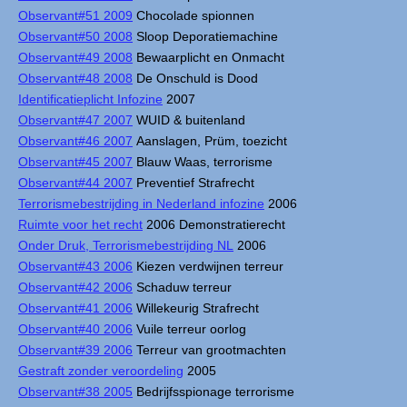
Observant#51 2009
Chocolade spionnen
Observant#50 2008
Sloop Deporatiemachine
Observant#49 2008
Bewaarplicht en Onmacht
Observant#48 2008
De Onschuld is Dood
Identificatieplicht Infozine
2007
Observant#47 2007
WUID & buitenland
Observant#46 2007
Aanslagen, Prüm, toezicht
Observant#45 2007
Blauw Waas, terrorisme
Observant#44 2007
Preventief Strafrecht
Terrorismebestrijding in Nederland infozine
2006
Ruimte voor het recht
2006 Demonstratierecht
Onder Druk, Terrorismebestrijding NL
2006
Observant#43 2006
Kiezen verdwijnen terreur
Observant#42 2006
Schaduw terreur
Observant#41 2006
Willekeurig Strafrecht
Observant#40 2006
Vuile terreur oorlog
Observant#39 2006
Terreur van grootmachten
Gestraft zonder veroordeling
2005
Observant#38 2005
Bedrijfsspionage terrorisme