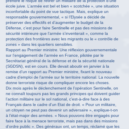
prendre le risque de retirer un militaire de la protection d’une
école juive. L’armée est bel et bien « scotchée », une situation
inconfortable du point de vue tactique. Mais, explique un
responsable gouvernemental, « si l’Elysée a décidé de
préserver des effectifs et d’augmenter le budget de la
Défense, c’est pour faire Sentinelle et pas des missions de
sécurité intérieure que l’armée s’inventerait », comme la
protection des frontières avec les migrants ou le « contrôle de
zones » dans les quartiers sensibles.
Rapport au Premier ministre. Une réflexion gouvernementale
sur l’engagement de l’armée en France, pilotée par le
Secrétariat général de la défense et de la sécurité nationale
(SGDSN), est en cours. Elle devait aboutir en janvier à la
remise d’un rapport au Premier ministre, fixant le nouveau
cadre d’emploi de l’armée sur le territoire national. La nouvelle
donne terroriste risque de compliquer encore les choses.
Dix mois après le déclenchement de l’opération Sentinelle, on
ne connaît toujours pas les grands principes qui doivent guider
l’action militaire sur le sol national, c’est-à-dire face à des
Français dans le cadre d’un Etat de droit. « Pour un militaire,
un citoyen ne peut pas devenir un adversaire », explique-t-on
à l’état-major des armées. « Nous pouvons être engagés pour
faire face à la menace terroriste, mais pas dans des missions
d’ordre public ». Des généraux ont, un temps, réclamé que les