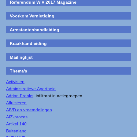
Referendum WIV 2017 Magazine
Voorkom Vernietiging
Arrestantenhandleiding
Kraakhandleiding
Mailinglijst
Thema's
Activisten
Administratieve Apartheid
Adrian Franks
, infiltrant in actiegroepen
Afluisteren
AIVD en vreemdelingen
AIZ-proces
Artikel 140
Buitenland