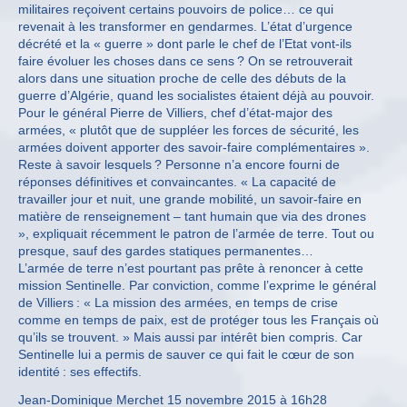
militaires reçoivent certains pouvoirs de police… ce qui
revenait à les transformer en gendarmes. L’état d’urgence
décrété et la « guerre » dont parle le chef de l’Etat vont-ils
faire évoluer les choses dans ce sens ? On se retrouverait
alors dans une situation proche de celle des débuts de la
guerre d’Algérie, quand les socialistes étaient déjà au pouvoir.
Pour le général Pierre de Villiers, chef d’état-major des
armées, « plutôt que de suppléer les forces de sécurité, les
armées doivent apporter des savoir-faire complémentaires ».
Reste à savoir lesquels ? Personne n’a encore fourni de
réponses définitives et convaincantes. « La capacité de
travailler jour et nuit, une grande mobilité, un savoir-faire en
matière de renseignement – tant humain que via des drones
», expliquait récemment le patron de l’armée de terre. Tout ou
presque, sauf des gardes statiques permanentes…
L’armée de terre n’est pourtant pas prête à renoncer à cette
mission Sentinelle. Par conviction, comme l’exprime le général
de Villiers : « La mission des armées, en temps de crise
comme en temps de paix, est de protéger tous les Français où
qu’ils se trouvent. » Mais aussi par intérêt bien compris. Car
Sentinelle lui a permis de sauver ce qui fait le cœur de son
identité : ses effectifs.
Jean-Dominique Merchet 15 novembre 2015 à 16h28