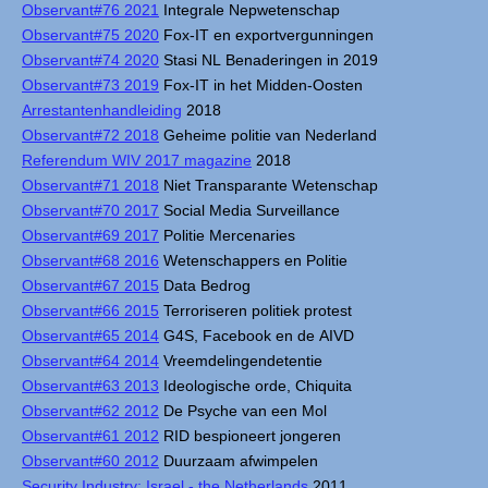
Observant#76 2021
Integrale Nepwetenschap
Observant#75 2020
Fox-IT en exportvergunningen
Observant#74 2020
Stasi NL Benaderingen in 2019
Observant#73 2019
Fox-IT in het Midden-Oosten
Arrestantenhandleiding
2018
Observant#72 2018
Geheime politie van Nederland
Referendum WIV 2017 magazine
2018
Observant#71 2018
Niet Transparante Wetenschap
Observant#70 2017
Social Media Surveillance
Observant#69 2017
Politie Mercenaries
Observant#68 2016
Wetenschappers en Politie
Observant#67 2015
Data Bedrog
Observant#66 2015
Terroriseren politiek protest
Observant#65 2014
G4S, Facebook en de AIVD
Observant#64 2014
Vreemdelingendetentie
Observant#63 2013
Ideologische orde, Chiquita
Observant#62 2012
De Psyche van een Mol
Observant#61 2012
RID bespioneert jongeren
Observant#60 2012
Duurzaam afwimpelen
Security Industry: Israel - the Netherlands
2011