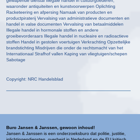
gewapende diefstal Illegale handel in cultuurgoederen,
waaronder antiquiteiten en kunstvoorwerpen Oplichting
Racketeering en afpersing Namaak van producten en
productpiraterij Vervalsing van administratieve documenten en
handel in valse documenten Vervalsing van betaalmiddelen
Illegale handel in hormonale stoffen en andere
groeibevorderaars Illegale handel in nucleaire en radioactieve
stoffen Handel in gestolen voertuigen Verkrachting Opzettelijke
brandstichting Misdrijven die onder de rechtsmacht van het
Internationaal Strafhof vallen Kaping van vliegtuigen/schepen
Sabotage
Copyright: NRC Handelsblad
Buro Jansen & Janssen, gewoon inhoud!
Jansen & Janssen is een onderzoeksburo dat politie, justitie,
inlichtingendiensten, overheid in Nederland en de EU kritisch