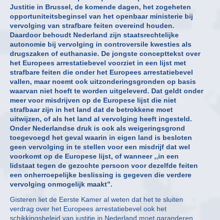
Justitie in Brussel, de komende dagen, het zogeheten
opportuniteitsbeginsel van het openbaar ministerie bij
vervolging van strafbare feiten overeind houden.
Daardoor behoudt Nederland zijn staatsrechtelijke
autonomie bij vervolging in controversile kwesties als
drugszaken of euthanasie. De jongste concepttekst over
het Europees arrestatiebevel voorziet in een lijst met
strafbare feiten die onder het Europees arrestatiebevel
vallen, maar noemt ook uitzonderingsgronden op basis
waarvan niet hoeft te worden uitgeleverd. Dat geldt onder
meer voor misdrijven op de Europese lijst die niet
strafbaar zijn in het land dat de betrokkene moet
uitwijzen, of als het land al vervolging heeft ingesteld.
Onder Nederlandse druk is ook als weigeringsgrond
toegevoegd het geval waarin in eigen land is besloten
geen vervolging in te stellen voor een misdrijf dat wel
voorkomt op de Europese lijst, of wanneer ,,in een
lidstaat tegen de gezochte persoon voor dezelfde feiten
een onherroepelijke beslissing is gegeven die verdere
vervolging onmogelijk maakt”.
Gisteren liet de Eerste Kamer al weten dat het te sluiten
verdrag over het Europees arrestatiebevel ook het
schikkingsbeleid van justitie in Nederland moet garanderen.