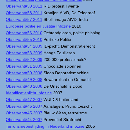
Observant#59 2011
RID protest Twente
Observant#58 2011
Kraaijer, AIVD, De Telegraaf
Observant#57 2011
Shell, imago AIVD, India
Europese politie en Justitie Infozine
2010
Observant#56 2010
Ochtendgloren, politie phishing
Observant#55 2010
Politieke Politie
Observant#54 2009
ID-plicht, Demonstratierecht
Observant#53 2009
Haags Fouilleren
Observant#52 2009
200.000 professionals?
Observant#51 2009
Chocolade spionnen
Observant#50 2008
Sloop Deporatiemachine
Observant#49 2008
Bewaarplicht en Onmacht
Observant#48 2008
De Onschuld is Dood
Identificatieplicht Infozine
2007
Observant#47 2007
WUID & buitenland
Observant#46 2007
Aanslagen, Prüm, toezicht
Observant#45 2007
Blauw Waas, terrorisme
Observant#44 2007
Preventief Strafrecht
Terrorismebestrijding in Nederland infozine
2006