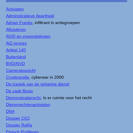
Activisten
Administratieve Apartheid
Adrian Franks
, infiltrant in actiegroepen
Afluisteren
AIVD en vreemdelingen
AIZ-proces
Artikel 140
Buitenland
BVD/AIVD
Cameratoezicht
Cryptografie
, cyberwar in 2000
De tragiek van de geheime dienst
De zaak Bosio
Demonstratierecht
, Is er ruimte voor het recht
Dierenrechtenactivisten
DNA
Dossier CICI
Dossier RaRa
Etnisch Profileren