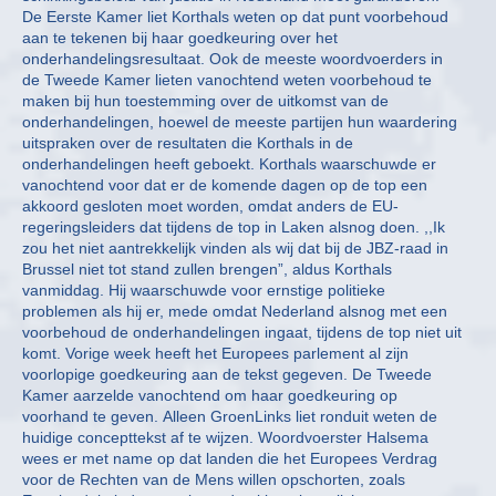
De Eerste Kamer liet Korthals weten op dat punt voorbehoud
aan te tekenen bij haar goedkeuring over het
onderhandelingsresultaat. Ook de meeste woordvoerders in
de Tweede Kamer lieten vanochtend weten voorbehoud te
maken bij hun toestemming over de uitkomst van de
onderhandelingen, hoewel de meeste partijen hun waardering
uitspraken over de resultaten die Korthals in de
onderhandelingen heeft geboekt. Korthals waarschuwde er
vanochtend voor dat er de komende dagen op de top een
akkoord gesloten moet worden, omdat anders de EU-
regeringsleiders dat tijdens de top in Laken alsnog doen. ,,Ik
zou het niet aantrekkelijk vinden als wij dat bij de JBZ-raad in
Brussel niet tot stand zullen brengen”, aldus Korthals
vanmiddag. Hij waarschuwde voor ernstige politieke
problemen als hij er, mede omdat Nederland alsnog met een
voorbehoud de onderhandelingen ingaat, tijdens de top niet uit
komt. Vorige week heeft het Europees parlement al zijn
voorlopige goedkeuring aan de tekst gegeven. De Tweede
Kamer aarzelde vanochtend om haar goedkeuring op
voorhand te geven. Alleen GroenLinks liet ronduit weten de
huidige concepttekst af te wijzen. Woordvoerster Halsema
wees er met name op dat landen die het Europees Verdrag
voor de Rechten van de Mens willen opschorten, zoals