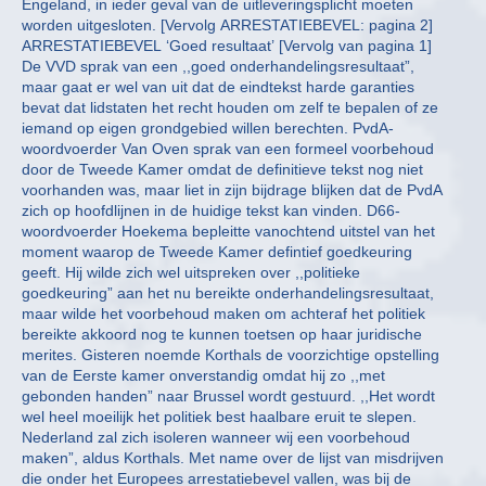
Engeland, in ieder geval van de uitleveringsplicht moeten
worden uitgesloten. [Vervolg ARRESTATIEBEVEL: pagina 2]
ARRESTATIEBEVEL ‘Goed resultaat’ [Vervolg van pagina 1]
De VVD sprak van een ,,goed onderhandelingsresultaat”,
maar gaat er wel van uit dat de eindtekst harde garanties
bevat dat lidstaten het recht houden om zelf te bepalen of ze
iemand op eigen grondgebied willen berechten. PvdA-
woordvoerder Van Oven sprak van een formeel voorbehoud
door de Tweede Kamer omdat de definitieve tekst nog niet
voorhanden was, maar liet in zijn bijdrage blijken dat de PvdA
zich op hoofdlijnen in de huidige tekst kan vinden. D66-
woordvoerder Hoekema bepleitte vanochtend uitstel van het
moment waarop de Tweede Kamer defintief goedkeuring
geeft. Hij wilde zich wel uitspreken over ,,politieke
goedkeuring” aan het nu bereikte onderhandelingsresultaat,
maar wilde het voorbehoud maken om achteraf het politiek
bereikte akkoord nog te kunnen toetsen op haar juridische
merites. Gisteren noemde Korthals de voorzichtige opstelling
van de Eerste kamer onverstandig omdat hij zo ,,met
gebonden handen” naar Brussel wordt gestuurd. ,,Het wordt
wel heel moeilijk het politiek best haalbare eruit te slepen.
Nederland zal zich isoleren wanneer wij een voorbehoud
maken”, aldus Korthals. Met name over de lijst van misdrijven
die onder het Europees arrestatiebevel vallen, was bij de