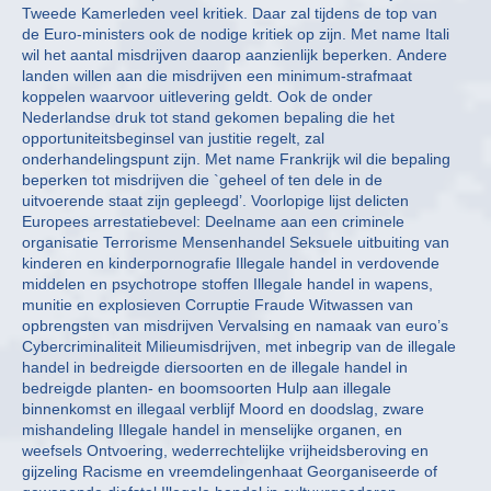
Tweede Kamerleden veel kritiek. Daar zal tijdens de top van
de Euro-ministers ook de nodige kritiek op zijn. Met name Itali
wil het aantal misdrijven daarop aanzienlijk beperken. Andere
landen willen aan die misdrijven een minimum-strafmaat
koppelen waarvoor uitlevering geldt. Ook de onder
Nederlandse druk tot stand gekomen bepaling die het
opportuniteitsbeginsel van justitie regelt, zal
onderhandelingspunt zijn. Met name Frankrijk wil die bepaling
beperken tot misdrijven die `geheel of ten dele in de
uitvoerende staat zijn gepleegd’. Voorlopige lijst delicten
Europees arrestatiebevel: Deelname aan een criminele
organisatie Terrorisme Mensenhandel Seksuele uitbuiting van
kinderen en kinderpornografie Illegale handel in verdovende
middelen en psychotrope stoffen Illegale handel in wapens,
munitie en explosieven Corruptie Fraude Witwassen van
opbrengsten van misdrijven Vervalsing en namaak van euro’s
Cybercriminaliteit Milieumisdrijven, met inbegrip van de illegale
handel in bedreigde diersoorten en de illegale handel in
bedreigde planten- en boomsoorten Hulp aan illegale
binnenkomst en illegaal verblijf Moord en doodslag, zware
mishandeling Illegale handel in menselijke organen, en
weefsels Ontvoering, wederrechtelijke vrijheidsberoving en
gijzeling Racisme en vreemdelingenhaat Georganiseerde of