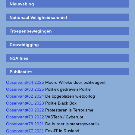
Nieuwsblog
Nationaal Veiligheidsarchief
Troepenbewegingen
Crowddigging
NSA files
Publicaties
Observant#84 2025
Moord Willeke door politieagent
Observant#83 2025
Politiek gedreven Politie
Observant#82 2024
De opgeblazen wietoorlog
Observant#81 2023
Politie Black Box
Observant#80 2022
Protesteren is Terrorisme
Observant#79 2022
VASTech / Cyberupt
Observant#78 2021
De burger is staatsgevaarlijk
Observant#77 2021
Fox-IT in Rusland