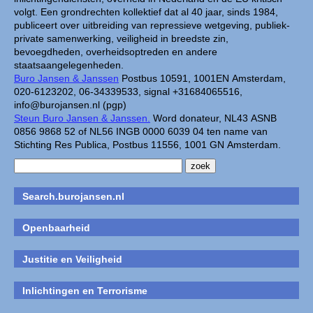
volgt. Een grondrechten kollektief dat al 40 jaar, sinds 1984,
publiceert over uitbreiding van repressieve wetgeving, publiek-
private samenwerking, veiligheid in breedste zin,
bevoegdheden, overheidsoptreden en andere
staatsaangelegenheden.
Buro Jansen & Janssen
Postbus 10591, 1001EN Amsterdam,
020-6123202, 06-34339533, signal +31684065516,
info@burojansen.nl (pgp)
Steun Buro Jansen & Janssen.
Word donateur, NL43 ASNB
0856 9868 52 of NL56 INGB 0000 6039 04 ten name van
Stichting Res Publica, Postbus 11556, 1001 GN Amsterdam.
Search.burojansen.nl
Openbaarheid
Justitie en Veiligheid
Inlichtingen en Terrorisme