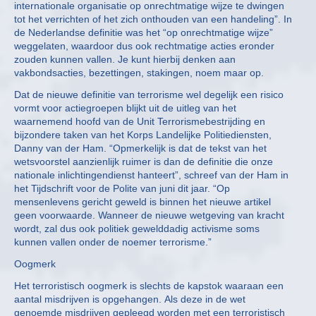
internationale organisatie op onrechtmatige wijze te dwingen
tot het verrichten of het zich onthouden van een handeling”. In
de Nederlandse definitie was het “op onrechtmatige wijze”
weggelaten, waardoor dus ook rechtmatige acties eronder
zouden kunnen vallen. Je kunt hierbij denken aan
vakbondsacties, bezettingen, stakingen, noem maar op.
Dat de nieuwe definitie van terrorisme wel degelijk een risico
vormt voor actiegroepen blijkt uit de uitleg van het
waarnemend hoofd van de Unit Terrorismebestrijding en
bijzondere taken van het Korps Landelijke Politiediensten,
Danny van der Ham. “Opmerkelijk is dat de tekst van het
wetsvoorstel aanzienlijk ruimer is dan de definitie die onze
nationale inlichtingendienst hanteert”, schreef van der Ham in
het Tijdschrift voor de Polite van juni dit jaar. “Op
mensenlevens gericht geweld is binnen het nieuwe artikel
geen voorwaarde. Wanneer de nieuwe wetgeving van kracht
wordt, zal dus ook politiek gewelddadig activisme soms
kunnen vallen onder de noemer terrorisme.”
Oogmerk
Het terroristisch oogmerk is slechts de kapstok waaraan een
aantal misdrijven is opgehangen. Als deze in de wet
genoemde misdrijven gepleegd worden met een terroristisch