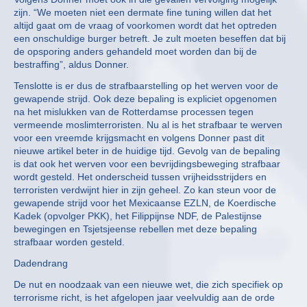
zijn. “We moeten niet een dermate fine tuning willen dat het
altijd gaat om de vraag of voorkomen wordt dat het optreden
een onschuldige burger betreft. Je zult moeten beseffen dat bij
de opsporing anders gehandeld moet worden dan bij de
bestraffing”, aldus Donner.
Tenslotte is er dus de strafbaarstelling op het werven voor de
gewapende strijd. Ook deze bepaling is expliciet opgenomen
na het mislukken van de Rotterdamse processen tegen
vermeende moslimterroristen. Nu al is het strafbaar te werven
voor een vreemde krijgsmacht en volgens Donner past dit
nieuwe artikel beter in de huidige tijd. Gevolg van de bepaling
is dat ook het werven voor een bevrijdingsbeweging strafbaar
wordt gesteld. Het onderscheid tussen vrijheidsstrijders en
terroristen verdwijnt hier in zijn geheel. Zo kan steun voor de
gewapende strijd voor het Mexicaanse EZLN, de Koerdische
Kadek (opvolger PKK), het Filippijnse NDF, de Palestijnse
bewegingen en Tsjetsjeense rebellen met deze bepaling
strafbaar worden gesteld.
Dadendrang
De nut en noodzaak van een nieuwe wet, die zich specifiek op
terrorisme richt, is het afgelopen jaar veelvuldig aan de orde