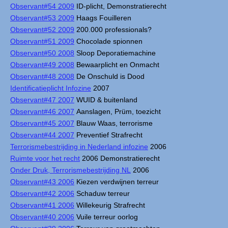
Observant#54 2009
ID-plicht, Demonstratierecht
Observant#53 2009
Haags Fouilleren
Observant#52 2009
200.000 professionals?
Observant#51 2009
Chocolade spionnen
Observant#50 2008
Sloop Deporatiemachine
Observant#49 2008
Bewaarplicht en Onmacht
Observant#48 2008
De Onschuld is Dood
Identificatieplicht Infozine
2007
Observant#47 2007
WUID & buitenland
Observant#46 2007
Aanslagen, Prüm, toezicht
Observant#45 2007
Blauw Waas, terrorisme
Observant#44 2007
Preventief Strafrecht
Terrorismebestrijding in Nederland infozine
2006
Ruimte voor het recht
2006 Demonstratierecht
Onder Druk, Terrorismebestrijding NL
2006
Observant#43 2006
Kiezen verdwijnen terreur
Observant#42 2006
Schaduw terreur
Observant#41 2006
Willekeurig Strafrecht
Observant#40 2006
Vuile terreur oorlog