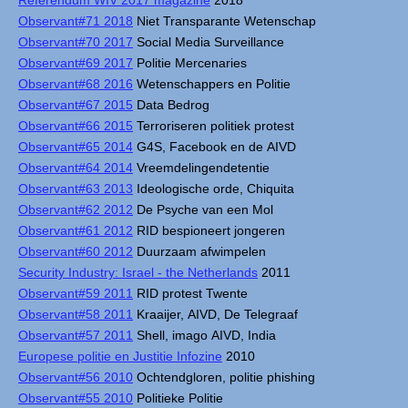
Referendum WIV 2017 magazine
2018
Observant#71 2018
Niet Transparante Wetenschap
Observant#70 2017
Social Media Surveillance
Observant#69 2017
Politie Mercenaries
Observant#68 2016
Wetenschappers en Politie
Observant#67 2015
Data Bedrog
Observant#66 2015
Terroriseren politiek protest
Observant#65 2014
G4S, Facebook en de AIVD
Observant#64 2014
Vreemdelingendetentie
Observant#63 2013
Ideologische orde, Chiquita
Observant#62 2012
De Psyche van een Mol
Observant#61 2012
RID bespioneert jongeren
Observant#60 2012
Duurzaam afwimpelen
Security Industry: Israel - the Netherlands
2011
Observant#59 2011
RID protest Twente
Observant#58 2011
Kraaijer, AIVD, De Telegraaf
Observant#57 2011
Shell, imago AIVD, India
Europese politie en Justitie Infozine
2010
Observant#56 2010
Ochtendgloren, politie phishing
Observant#55 2010
Politieke Politie