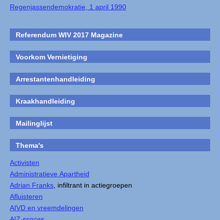
Regenjassendemokratie, 1 april 1990
Referendum WIV 2017 Magazine
Voorkom Vernietiging
Arrestantenhandleiding
Kraakhandleiding
Mailinglijst
Thema's
Activisten
Administratieve Apartheid
Adrian Franks
, infiltrant in actiegroepen
Afluisteren
AIVD en vreemdelingen
AIZ-proces