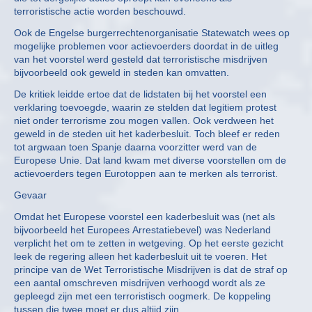
terroristische actie worden beschouwd.
Ook de Engelse burgerrechtenorganisatie Statewatch wees op
mogelijke problemen voor actievoerders doordat in de uitleg
van het voorstel werd gesteld dat terroristische misdrijven
bijvoorbeeld ook geweld in steden kan omvatten.
De kritiek leidde ertoe dat de lidstaten bij het voorstel een
verklaring toevoegde, waarin ze stelden dat legitiem protest
niet onder terrorisme zou mogen vallen. Ook verdween het
geweld in de steden uit het kaderbesluit. Toch bleef er reden
tot argwaan toen Spanje daarna voorzitter werd van de
Europese Unie. Dat land kwam met diverse voorstellen om de
actievoerders tegen Eurotoppen aan te merken als terrorist.
Gevaar
Omdat het Europese voorstel een kaderbesluit was (net als
bijvoorbeeld het Europees Arrestatiebevel) was Nederland
verplicht het om te zetten in wetgeving. Op het eerste gezicht
leek de regering alleen het kaderbesluit uit te voeren. Het
principe van de Wet Terroristische Misdrijven is dat de straf op
een aantal omschreven misdrijven verhoogd wordt als ze
gepleegd zijn met een terroristisch oogmerk. De koppeling
tussen die twee moet er dus altijd zijn.