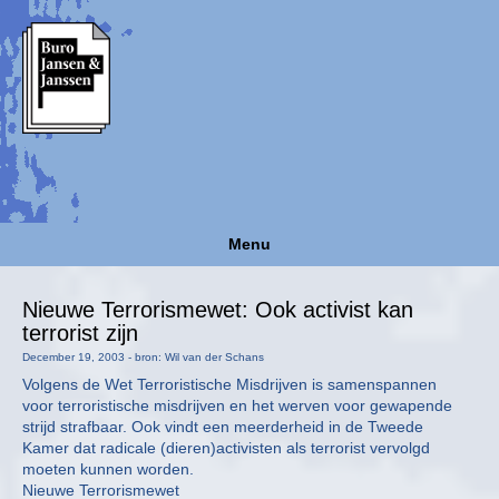
Menu
Nieuwe Terrorismewet: Ook activist kan
terrorist zijn
December 19, 2003 - bron: Wil van der Schans
Volgens de Wet Terroristische Misdrijven is samenspannen
voor terroristische misdrijven en het werven voor gewapende
strijd strafbaar. Ook vindt een meerderheid in de Tweede
Kamer dat radicale (dieren)activisten als terrorist vervolgd
moeten kunnen worden.
Nieuwe Terrorismewet