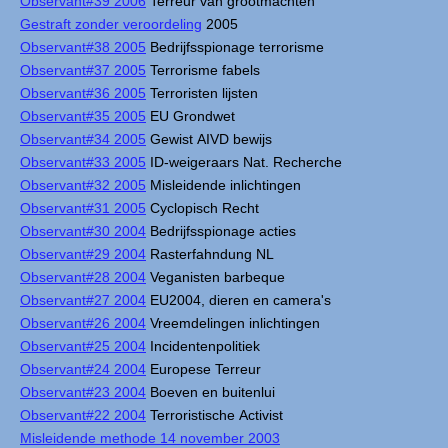
Observant#39 2006
Terreur van grootmachten
Gestraft zonder veroordeling
2005
Observant#38 2005
Bedrijfsspionage terrorisme
Observant#37 2005
Terrorisme fabels
Observant#36 2005
Terroristen lijsten
Observant#35 2005
EU Grondwet
Observant#34 2005
Gewist AIVD bewijs
Observant#33 2005
ID-weigeraars Nat. Recherche
Observant#32 2005
Misleidende inlichtingen
Observant#31 2005
Cyclopisch Recht
Observant#30 2004
Bedrijfsspionage acties
Observant#29 2004
Rasterfahndung NL
Observant#28 2004
Veganisten barbeque
Observant#27 2004
EU2004, dieren en camera's
Observant#26 2004
Vreemdelingen inlichtingen
Observant#25 2004
Incidentenpolitiek
Observant#24 2004
Europese Terreur
Observant#23 2004
Boeven en buitenlui
Observant#22 2004
Terroristische Activist
Misleidende methode 14 november 2003