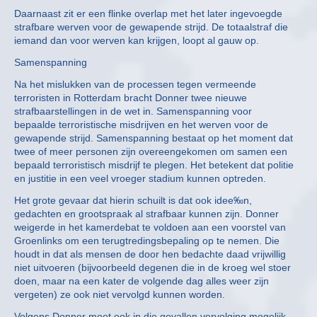
Daarnaast zit er een flinke overlap met het later ingevoegde
strafbare werven voor de gewapende strijd. De totaalstraf die
iemand dan voor werven kan krijgen, loopt al gauw op.
Samenspanning
Na het mislukken van de processen tegen vermeende
terroristen in Rotterdam bracht Donner twee nieuwe
strafbaarstellingen in de wet in. Samenspanning voor
bepaalde terroristische misdrijven en het werven voor de
gewapende strijd. Samenspanning bestaat op het moment dat
twee of meer personen zijn overeengekomen om samen een
bepaald terroristisch misdrijf te plegen. Het betekent dat politie
en justitie in een veel vroeger stadium kunnen optreden.
Het grote gevaar dat hierin schuilt is dat ook idee‰n,
gedachten en grootspraak al strafbaar kunnen zijn. Donner
weigerde in het kamerdebat te voldoen aan een voorstel van
Groenlinks om een terugtredingsbepaling op te nemen. Die
houdt in dat als mensen de door hen bedachte daad vrijwillig
niet uitvoeren (bijvoorbeeld degenen die in de kroeg wel stoer
doen, maar na een kater de volgende dag alles weer zijn
vergeten) ze ook niet vervolgd kunnen worden.
Volgens Donner moet ook in die gevallen vervolging mogelijk