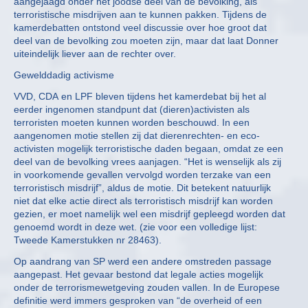
aangejaagd onder het joodse deel van de bevolking, als
terroristische misdrijven aan te kunnen pakken. Tijdens de
kamerdebatten ontstond veel discussie over hoe groot dat
deel van de bevolking zou moeten zijn, maar dat laat Donner
uiteindelijk liever aan de rechter over.
Gewelddadig activisme
VVD, CDA en LPF bleven tijdens het kamerdebat bij het al
eerder ingenomen standpunt dat (dieren)activisten als
terroristen moeten kunnen worden beschouwd. In een
aangenomen motie stellen zij dat dierenrechten- en eco-
activisten mogelijk terroristische daden begaan, omdat ze een
deel van de bevolking vrees aanjagen. “Het is wenselijk als zij
in voorkomende gevallen vervolgd worden terzake van een
terroristisch misdrijf”, aldus de motie. Dit betekent natuurlijk
niet dat elke actie direct als terroristisch misdrijf kan worden
gezien, er moet namelijk wel een misdrijf gepleegd worden dat
genoemd wordt in deze wet. (zie voor een volledige lijst:
Tweede Kamerstukken nr 28463).
Op aandrang van SP werd een andere omstreden passage
aangepast. Het gevaar bestond dat legale acties mogelijk
onder de terrorismewetgeving zouden vallen. In de Europese
definitie werd immers gesproken van “de overheid of een