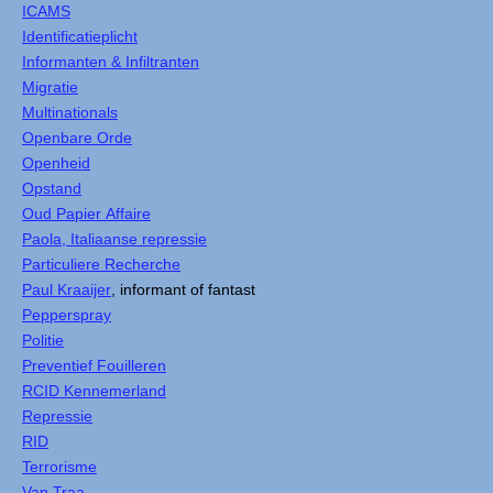
ICAMS
Identificatieplicht
Informanten & Infiltranten
Migratie
Multinationals
Openbare Orde
Openheid
Opstand
Oud Papier Affaire
Paola, Italiaanse repressie
Particuliere Recherche
Paul Kraaijer
, informant of fantast
Pepperspray
Politie
Preventief Fouilleren
RCID Kennemerland
Repressie
RID
Terrorisme
Van Traa