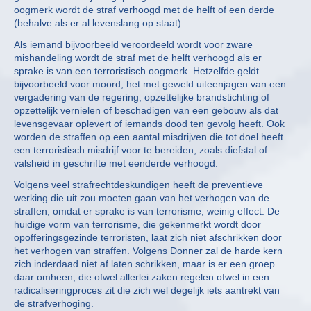
oogmerk wordt de straf verhoogd met de helft of een derde
(behalve als er al levenslang op staat).
Als iemand bijvoorbeeld veroordeeld wordt voor zware
mishandeling wordt de straf met de helft verhoogd als er
sprake is van een terroristisch oogmerk. Hetzelfde geldt
bijvoorbeeld voor moord, het met geweld uiteenjagen van een
vergadering van de regering, opzettelijke brandstichting of
opzettelijk vernielen of beschadigen van een gebouw als dat
levensgevaar oplevert of iemands dood ten gevolg heeft. Ook
worden de straffen op een aantal misdrijven die tot doel heeft
een terroristisch misdrijf voor te bereiden, zoals diefstal of
valsheid in geschrifte met eenderde verhoogd.
Volgens veel strafrechtdeskundigen heeft de preventieve
werking die uit zou moeten gaan van het verhogen van de
straffen, omdat er sprake is van terrorisme, weinig effect. De
huidige vorm van terrorisme, die gekenmerkt wordt door
opofferingsgezinde terroristen, laat zich niet afschrikken door
het verhogen van straffen. Volgens Donner zal de harde kern
zich inderdaad niet af laten schrikken, maar is er een groep
daar omheen, die ofwel allerlei zaken regelen ofwel in een
radicaliseringproces zit die zich wel degelijk iets aantrekt van
de strafverhoging.