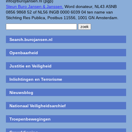
info@burojansen.nl (pgp)
Steun Buro Jansen & Janssen.
Word donateur, NL43 ASNB
0856 9868 52 of NL56 INGB 0000 6039 04 ten name van
Stichting Res Publica, Postbus 11556, 1001 GN Amsterdam.
Search.burojansen.nl
Openbaarheid
Justitie en Veiligheid
Inlichtingen en Terrorisme
Nieuwsblog
Nationaal Veiligheidsarchief
Troepenbewegingen