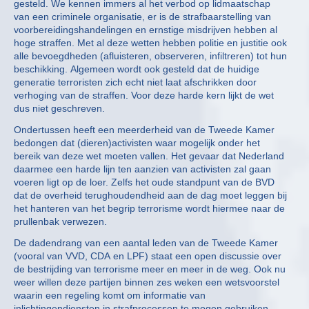
gesteld. We kennen immers al het verbod op lidmaatschap
van een criminele organisatie, er is de strafbaarstelling van
voorbereidingshandelingen en ernstige misdrijven hebben al
hoge straffen. Met al deze wetten hebben politie en justitie ook
alle bevoegdheden (afluisteren, observeren, infiltreren) tot hun
beschikking. Algemeen wordt ook gesteld dat de huidige
generatie terroristen zich echt niet laat afschrikken door
verhoging van de straffen. Voor deze harde kern lijkt de wet
dus niet geschreven.
Ondertussen heeft een meerderheid van de Tweede Kamer
bedongen dat (dieren)activisten waar mogelijk onder het
bereik van deze wet moeten vallen. Het gevaar dat Nederland
daarmee een harde lijn ten aanzien van activisten zal gaan
voeren ligt op de loer. Zelfs het oude standpunt van de BVD
dat de overheid terughoudendheid aan de dag moet leggen bij
het hanteren van het begrip terrorisme wordt hiermee naar de
prullenbak verwezen.
De dadendrang van een aantal leden van de Tweede Kamer
(vooral van VVD, CDA en LPF) staat een open discussie over
de bestrijding van terrorisme meer en meer in de weg. Ook nu
weer willen deze partijen binnen zes weken een wetsvoorstel
waarin een regeling komt om informatie van
inlichtingendiensten in strafprocessen te mogen gebruiken.