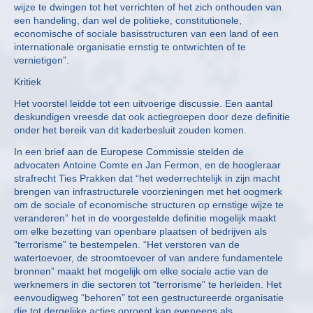
wijze te dwingen tot het verrichten of het zich onthouden van
een handeling, dan wel de politieke, constitutionele,
economische of sociale basisstructuren van een land of een
internationale organisatie ernstig te ontwrichten of te
vernietigen”.
Kritiek
Het voorstel leidde tot een uitvoerige discussie. Een aantal
deskundigen vreesde dat ook actiegroepen door deze definitie
onder het bereik van dit kaderbesluit zouden komen.
In een brief aan de Europese Commissie stelden de
advocaten Antoine Comte en Jan Fermon, en de hoogleraar
strafrecht Ties Prakken dat “het wederrechtelijk in zijn macht
brengen van infrastructurele voorzieningen met het oogmerk
om de sociale of economische structuren op ernstige wijze te
veranderen” het in de voorgestelde definitie mogelijk maakt
om elke bezetting van openbare plaatsen of bedrijven als
“terrorisme” te bestempelen. “Het verstoren van de
watertoevoer, de stroomtoevoer of van andere fundamentele
bronnen” maakt het mogelijk om elke sociale actie van de
werknemers in die sectoren tot “terrorisme” te herleiden. Het
eenvoudigweg “behoren” tot een gestructureerde organisatie
die tot dergelijke acties oproept kan eveneens als