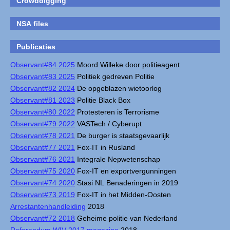
Crowddigging
NSA files
Publicaties
Observant#84 2025
Moord Willeke door politieagent
Observant#83 2025
Politiek gedreven Politie
Observant#82 2024
De opgeblazen wietoorlog
Observant#81 2023
Politie Black Box
Observant#80 2022
Protesteren is Terrorisme
Observant#79 2022
VASTech / Cyberupt
Observant#78 2021
De burger is staatsgevaarlijk
Observant#77 2021
Fox-IT in Rusland
Observant#76 2021
Integrale Nepwetenschap
Observant#75 2020
Fox-IT en exportvergunningen
Observant#74 2020
Stasi NL Benaderingen in 2019
Observant#73 2019
Fox-IT in het Midden-Oosten
Arrestantenhandleiding
2018
Observant#72 2018
Geheime politie van Nederland