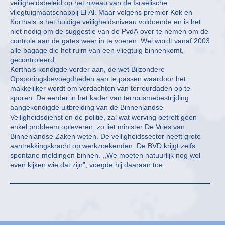
veiligheidsbeleid op het niveau van de Israëlische
vliegtuigmaatschappij El Al. Maar volgens premier Kok en
Korthals is het huidige veiligheidsniveau voldoende en is het
niet nodig om de suggestie van de PvdA over te nemen om de
controle aan de gates weer in te voeren. Wel wordt vanaf 2003
alle bagage die het ruim van een vliegtuig binnenkomt,
gecontroleerd.
Korthals kondigde verder aan, de wet Bijzondere
Opsporingsbevoegdheden aan te passen waardoor het
makkelijker wordt om verdachten van terreurdaden op te
sporen. De eerder in het kader van terrorismebestrijding
aangekondigde uitbreiding van de Binnenlandse
Veiligheidsdienst en de politie, zal wat werving betreft geen
enkel probleem opleveren, zo liet minister De Vries van
Binnenlandse Zaken weten. De veiligheidssector heeft grote
aantrekkingskracht op werkzoekenden. De BVD krijgt zelfs
spontane meldingen binnen. ,,We moeten natuurlijk nog wel
even kijken wie dat zijn”, voegde hij daaraan toe.