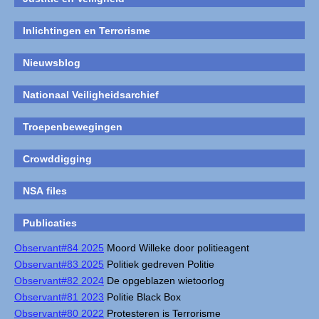
Inlichtingen en Terrorisme
Nieuwsblog
Nationaal Veiligheidsarchief
Troepenbewegingen
Crowddigging
NSA files
Publicaties
Observant#84 2025
Moord Willeke door politieagent
Observant#83 2025
Politiek gedreven Politie
Observant#82 2024
De opgeblazen wietoorlog
Observant#81 2023
Politie Black Box
Observant#80 2022
Protesteren is Terrorisme