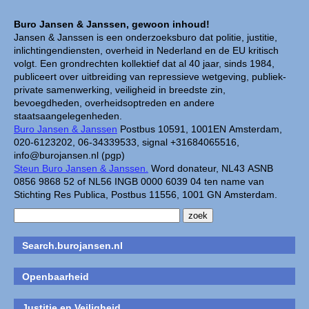
Buro Jansen & Janssen, gewoon inhoud!
Jansen & Janssen is een onderzoeksburo dat politie, justitie,
inlichtingendiensten, overheid in Nederland en de EU kritisch
volgt. Een grondrechten kollektief dat al 40 jaar, sinds 1984,
publiceert over uitbreiding van repressieve wetgeving, publiek-
private samenwerking, veiligheid in breedste zin,
bevoegdheden, overheidsoptreden en andere
staatsaangelegenheden.
Buro Jansen & Janssen
Postbus 10591, 1001EN Amsterdam,
020-6123202, 06-34339533, signal +31684065516,
info@burojansen.nl (pgp)
Steun Buro Jansen & Janssen.
Word donateur, NL43 ASNB
0856 9868 52 of NL56 INGB 0000 6039 04 ten name van
Stichting Res Publica, Postbus 11556, 1001 GN Amsterdam.
Search.burojansen.nl
Openbaarheid
Justitie en Veiligheid