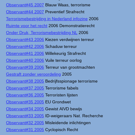
Observant#45 2007
Blauw Waas, terrorisme
Observant#44 2007
Preventief Strafrecht
Terrorismebestrijding in Nederland infozine
2006
Ruimte voor het recht
2006 Demonstratierecht
Onder Druk, Terrorismebestrijding NL
2006
Observant#43 2006
Kiezen verdwijnen terreur
Observant#42 2006
Schaduw terreur
Observant#41 2006
Willekeurig Strafrecht
Observant#40 2006
Vuile terreur oorlog
Observant#39 2006
Terreur van grootmachten
Gestraft zonder veroordeling
2005
Observant#38 2005
Bedrijfsspionage terrorisme
Observant#37 2005
Terrorisme fabels
Observant#36 2005
Terroristen lijsten
Observant#35 2005
EU Grondwet
Observant#34 2005
Gewist AIVD bewijs
Observant#33 2005
ID-weigeraars Nat. Recherche
Observant#32 2005
Misleidende inlichtingen
Observant#31 2005
Cyclopisch Recht