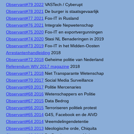
Observant#79 2022
VASTech / Cyberupt
Observant#78 2021
De burger is staatsgevaarlijk
Observant#77 2021
Fox-IT in Rusland
Observant#76 2021
Integrale Nepwetenschap
Observant#75 2020
Fox-IT en exportvergunningen
Observant#74 2020
Stasi NL Benaderingen in 2019
Observant#73 2019
Fox-IT in het Midden-Oosten
Arrestantenhandleiding
2018
Observant#72 2018
Geheime politie van Nederland
Referendum WIV 2017 magazine
2018
Observant#71 2018
Niet Transparante Wetenschap
Observant#70 2017
Social Media Surveillance
Observant#69 2017
Politie Mercenaries
Observant#68 2016
Wetenschappers en Politie
Observant#67 2015
Data Bedrog
Observant#66 2015
Terroriseren politiek protest
Observant#65 2014
G4S, Facebook en de AIVD
Observant#64 2014
Vreemdelingendetentie
Observant#63 2013
Ideologische orde, Chiquita