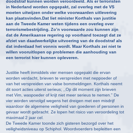
doodstraf kunnen worden veroordeeld. Als er terroristen
in Nederland worden opgepakt, zal overleg met de VS
moeten uitwijzen onder welke voorwaarden uitlevering
kan plaatsvinden.Dat liet minister Korthals van justitie
aan de Tweede Kamer weten tijdens een overleg over
terrorismebestrijding. Zo’n voorwaarde zou kunnen zijn
dat de Amerikaanse regering op voorhand toezegt dat ze
afziet van daadwerkelijke uitvoering van de doodstraf als
dat inderdaad het vonnis wordt. Maar Korthals zei niet te
willen vooruitlopen op problemen die aanhouding van
een terrorist hier kunnen opleveren.
Justitie heeft inmiddels vier mensen opgepakt die ervan
worden verdacht, brieven te verspreiden met neppoeder of
van het verspreiden van valse bommeldingen. Korthals neemt
dit soort acties uiterst serieus; ,,Op dit moment zijn brieven
met Vim, waspoeder of krijt niet meer serieus te nemen.” De
vier worden vervolgd wegens het dreigen met een misdrijf
waardoor de algemene veiligheid van goederen of personen in
gevaar wordt gebracht. Ze lopen het risico van veroordeling tot
maximaal 2 jaar cel.
De Tweede Kamer toonde zich gisteren bezorgd over het
veiligheidsniveau op Schiphol. Woordvoerders bepleitten een