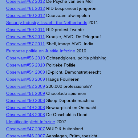
Observant#62 2012
De Psyche van een Mol
Observant#61 2012
RID bespioneert jongeren
Observant#60 2012
Duurzaam afwimpelen
Security Industry: Israel - the Netherlands
2011
Observant#59 2011
RID protest Twente
Observant#58 2011
Kraaijer, AIVD, De Telegraaf
Observant#57 2011
Shell, imago AIVD, India
Europese politie en Justitie Infozine
2010
Observant#56 2010
Ochtendgloren, politie phishing
Observant#55 2010
Politieke Politie
Observant#54 2009
ID-plicht, Demonstratierecht
Observant#53 2009
Haags Fouilleren
Observant#52 2009
200.000 professionals?
Observant#51 2009
Chocolade spionnen
Observant#50 2008
Sloop Deporatiemachine
Observant#49 2008
Bewaarplicht en Onmacht
Observant#48 2008
De Onschuld is Dood
Identificatieplicht Infozine
2007
Observant#47 2007
WUID & buitenland
Observant#46 2007
Aanslagen, Prüm, toezicht