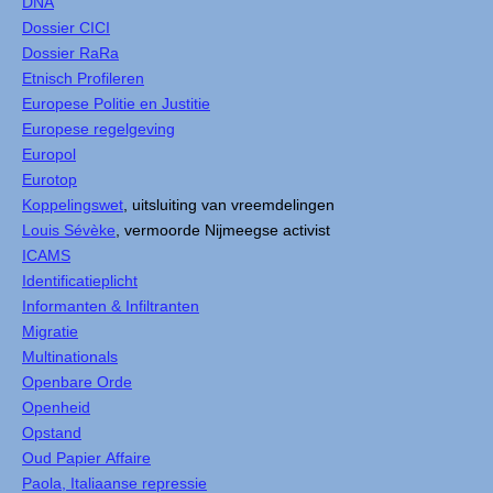
DNA
Dossier CICI
Dossier RaRa
Etnisch Profileren
Europese Politie en Justitie
Europese regelgeving
Europol
Eurotop
Koppelingswet
, uitsluiting van vreemdelingen
Louis Sévèke
, vermoorde Nijmeegse activist
ICAMS
Identificatieplicht
Informanten & Infiltranten
Migratie
Multinationals
Openbare Orde
Openheid
Opstand
Oud Papier Affaire
Paola, Italiaanse repressie