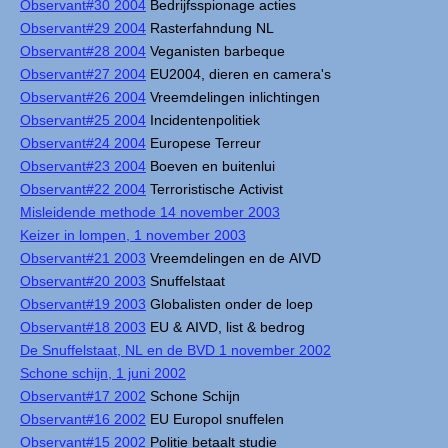
Observant#30 2004
Bedrijfsspionage acties
Observant#29 2004
Rasterfahndung NL
Observant#28 2004
Veganisten barbeque
Observant#27 2004
EU2004, dieren en camera's
Observant#26 2004
Vreemdelingen inlichtingen
Observant#25 2004
Incidentenpolitiek
Observant#24 2004
Europese Terreur
Observant#23 2004
Boeven en buitenlui
Observant#22 2004
Terroristische Activist
Misleidende methode 14 november 2003
Keizer in lompen, 1 november 2003
Observant#21 2003
Vreemdelingen en de AIVD
Observant#20 2003
Snuffelstaat
Observant#19 2003
Globalisten onder de loep
Observant#18 2003
EU & AIVD, list & bedrog
De Snuffelstaat, NL en de BVD 1 november 2002
Schone schijn, 1 juni 2002
Observant#17 2002
Schone Schijn
Observant#16 2002
EU Europol snuffelen
Observant#15 2002
Politie betaalt studie