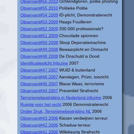
Observant#56 2010
Ochtendgloren, politie phishing
Observant#55 2010
Politieke Politie
Observant#54 2009
ID-plicht, Demonstratierecht
Observant#53 2009
Haags Fouilleren
Observant#52 2009
200.000 professionals?
Observant#51 2009
Chocolade spionnen
Observant#50 2008
Sloop Deporatiemachine
Observant#49 2008
Bewaarplicht en Onmacht
Observant#48 2008
De Onschuld is Dood
Identificatieplicht Infozine
2007
Observant#47 2007
WUID & buitenland
Observant#46 2007
Aanslagen, Prüm, toezicht
Observant#45 2007
Blauw Waas, terrorisme
Observant#44 2007
Preventief Strafrecht
Terrorismebestrijding in Nederland infozine
2006
Ruimte voor het recht
2006 Demonstratierecht
Onder Druk, Terrorismebestrijding NL
2006
Observant#43 2006
Kiezen verdwijnen terreur
Observant#42 2006
Schaduw terreur
Observant#41 2006
Willekeurig Strafrecht