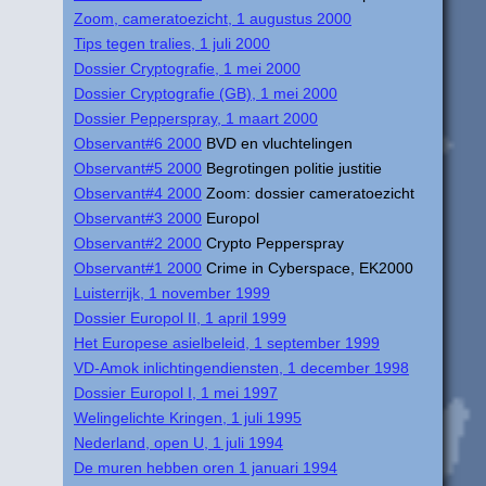
Zoom, cameratoezicht, 1 augustus 2000
Tips tegen tralies, 1 juli 2000
Dossier Cryptografie, 1 mei 2000
Dossier Cryptografie (GB), 1 mei 2000
Dossier Pepperspray, 1 maart 2000
Observant#6 2000
BVD en vluchtelingen
Observant#5 2000
Begrotingen politie justitie
Observant#4 2000
Zoom: dossier cameratoezicht
Observant#3 2000
Europol
Observant#2 2000
Crypto Pepperspray
Observant#1 2000
Crime in Cyberspace, EK2000
Luisterrijk, 1 november 1999
Dossier Europol II, 1 april 1999
Het Europese asielbeleid, 1 september 1999
VD-Amok inlichtingendiensten, 1 december 1998
Dossier Europol I, 1 mei 1997
Welingelichte Kringen, 1 juli 1995
Nederland, open U, 1 juli 1994
De muren hebben oren 1 januari 1994