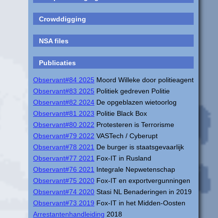
Crowddigging
NSA files
Publicaties
Observant#84 2025
Moord Willeke door politieagent
Observant#83 2025
Politiek gedreven Politie
Observant#82 2024
De opgeblazen wietoorlog
Observant#81 2023
Politie Black Box
Observant#80 2022
Protesteren is Terrorisme
Observant#79 2022
VASTech / Cyberupt
Observant#78 2021
De burger is staatsgevaarlijk
Observant#77 2021
Fox-IT in Rusland
Observant#76 2021
Integrale Nepwetenschap
Observant#75 2020
Fox-IT en exportvergunningen
Observant#74 2020
Stasi NL Benaderingen in 2019
Observant#73 2019
Fox-IT in het Midden-Oosten
Arrestantenhandleiding
2018