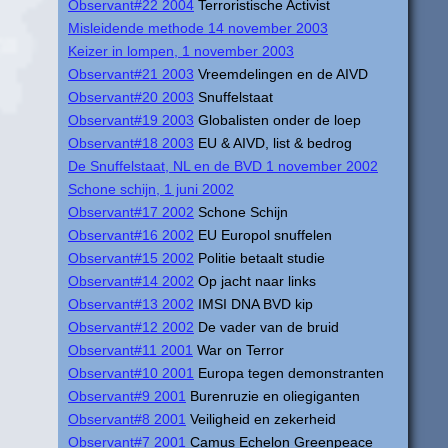
Observant#22 2004
Terroristische Activist
Misleidende methode 14 november 2003
Keizer in lompen, 1 november 2003
Observant#21 2003
Vreemdelingen en de AIVD
Observant#20 2003
Snuffelstaat
Observant#19 2003
Globalisten onder de loep
Observant#18 2003
EU & AIVD, list & bedrog
De Snuffelstaat, NL en de BVD 1 november 2002
Schone schijn, 1 juni 2002
Observant#17 2002
Schone Schijn
Observant#16 2002
EU Europol snuffelen
Observant#15 2002
Politie betaalt studie
Observant#14 2002
Op jacht naar links
Observant#13 2002
IMSI DNA BVD kip
Observant#12 2002
De vader van de bruid
Observant#11 2001
War on Terror
Observant#10 2001
Europa tegen demonstranten
Observant#9 2001
Burenruzie en oliegiganten
Observant#8 2001
Veiligheid en zekerheid
Observant#7 2001
Camus Echelon Greenpeace