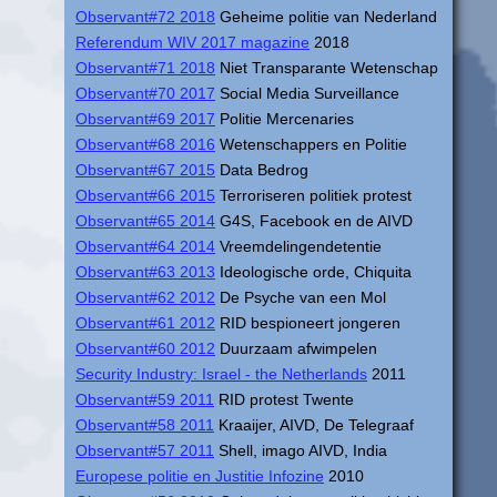
Observant#72 2018
Geheime politie van Nederland
Referendum WIV 2017 magazine
2018
Observant#71 2018
Niet Transparante Wetenschap
Observant#70 2017
Social Media Surveillance
Observant#69 2017
Politie Mercenaries
Observant#68 2016
Wetenschappers en Politie
Observant#67 2015
Data Bedrog
Observant#66 2015
Terroriseren politiek protest
Observant#65 2014
G4S, Facebook en de AIVD
Observant#64 2014
Vreemdelingendetentie
Observant#63 2013
Ideologische orde, Chiquita
Observant#62 2012
De Psyche van een Mol
Observant#61 2012
RID bespioneert jongeren
Observant#60 2012
Duurzaam afwimpelen
Security Industry: Israel - the Netherlands
2011
Observant#59 2011
RID protest Twente
Observant#58 2011
Kraaijer, AIVD, De Telegraaf
Observant#57 2011
Shell, imago AIVD, India
Europese politie en Justitie Infozine
2010