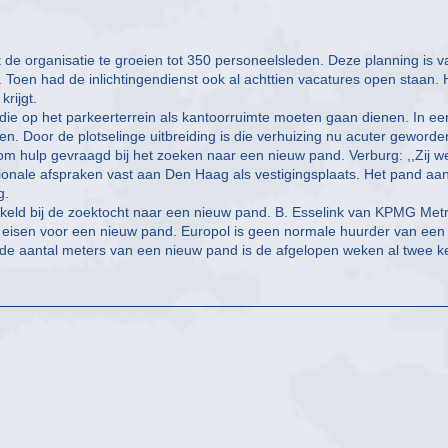
de organisatie te groeien tot 350 personeelsleden. Deze planning is v
Toen had de inlichtingendienst ook al achttien vacatures open staan. 
krijgt.
die op het parkeerterrein als kantoorruimte moeten gaan dienen. In ee
zen. Door de plotselinge uitbreiding is die verhuizing nu acuter geworde
om hulp gevraagd bij het zoeken naar een nieuw pand. Verburg: ,,Zij w
ationale afspraken vast aan Den Haag als vestigingsplaats. Het pand aa
g.
eld bij de zoektocht naar een nieuw pand. B. Esselink van KPMG Met
ke eisen voor een nieuw pand. Europol is geen normale huurder van een
igde aantal meters van een nieuw pand is de afgelopen weken al twee k