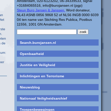
Amsterdam, 020-6123202, 06-34339533, signal
+31684065516, info@burojansen.nl (pgp)
Steun Buro Jansen & Janssen.
Word donateur,
an
NL43 ASNB 0856 9868 52 of NL56 INGB 0000 6039
Het
04 ten name van Stichting Res Publica, Postbus
11556, 1001 GN Amsterdam.
rste
n.
eten
Search.burojansen.nl
n de
rum:
Openbaarheid
eer
Justitie en Veiligheid
Inlichtingen en Terrorisme
Nieuwsblog
Nationaal Veiligheidsarchief
Troepenbewegingen