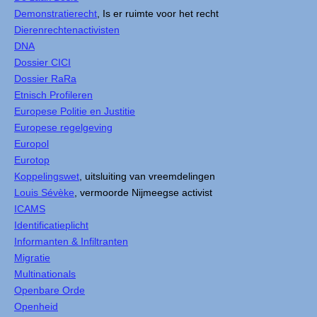
Demonstratierecht
, Is er ruimte voor het recht
Dierenrechtenactivisten
DNA
Dossier CICI
Dossier RaRa
Etnisch Profileren
Europese Politie en Justitie
Europese regelgeving
Europol
Eurotop
Koppelingswet
, uitsluiting van vreemdelingen
Louis Sévèke
, vermoorde Nijmeegse activist
ICAMS
Identificatieplicht
Informanten & Infiltranten
Migratie
Multinationals
Openbare Orde
Openheid