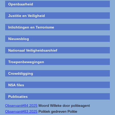
Openbaarheid
Justitie en Veiligheid
Inlichtingen en Terrorisme
Nieuwsblog
Nationaal Veiligheidsarchief
Troepenbewegingen
Crowddigging
NSA files
Publicaties
Observant#84 2025
Moord Willeke door politieagent
Observant#83 2025
Politiek gedreven Politie