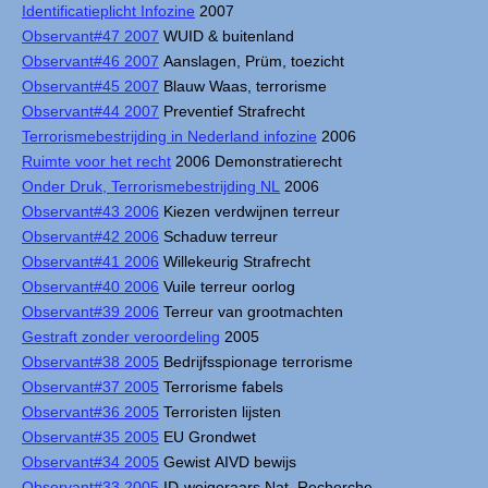
Identificatieplicht Infozine
2007
Observant#47 2007
WUID & buitenland
Observant#46 2007
Aanslagen, Prüm, toezicht
Observant#45 2007
Blauw Waas, terrorisme
Observant#44 2007
Preventief Strafrecht
Terrorismebestrijding in Nederland infozine
2006
Ruimte voor het recht
2006 Demonstratierecht
Onder Druk, Terrorismebestrijding NL
2006
Observant#43 2006
Kiezen verdwijnen terreur
Observant#42 2006
Schaduw terreur
Observant#41 2006
Willekeurig Strafrecht
Observant#40 2006
Vuile terreur oorlog
Observant#39 2006
Terreur van grootmachten
Gestraft zonder veroordeling
2005
Observant#38 2005
Bedrijfsspionage terrorisme
Observant#37 2005
Terrorisme fabels
Observant#36 2005
Terroristen lijsten
Observant#35 2005
EU Grondwet
Observant#34 2005
Gewist AIVD bewijs
Observant#33 2005
ID-weigeraars Nat. Recherche