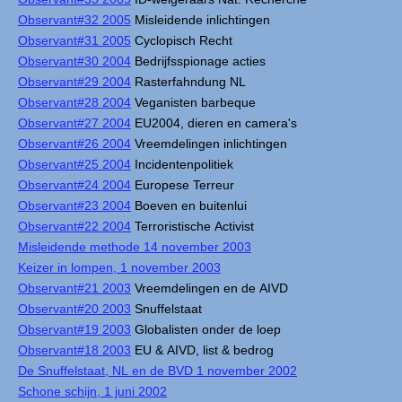
Observant#32 2005
Misleidende inlichtingen
Observant#31 2005
Cyclopisch Recht
Observant#30 2004
Bedrijfsspionage acties
Observant#29 2004
Rasterfahndung NL
Observant#28 2004
Veganisten barbeque
Observant#27 2004
EU2004, dieren en camera's
Observant#26 2004
Vreemdelingen inlichtingen
Observant#25 2004
Incidentenpolitiek
Observant#24 2004
Europese Terreur
Observant#23 2004
Boeven en buitenlui
Observant#22 2004
Terroristische Activist
Misleidende methode 14 november 2003
Keizer in lompen, 1 november 2003
Observant#21 2003
Vreemdelingen en de AIVD
Observant#20 2003
Snuffelstaat
Observant#19 2003
Globalisten onder de loep
Observant#18 2003
EU & AIVD, list & bedrog
De Snuffelstaat, NL en de BVD 1 november 2002
Schone schijn, 1 juni 2002