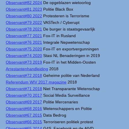
Observant#82 2024
De opgeblazen wietoorlog
Observant#81 2023
Politie Black Box
Observant#80 2022
Protesteren is Terrorisme
Observant#79 2022
VASTech / Cyberupt
Observant#78 2021
De burger is staatsgevaarlijk
Observant#77 2021
Fox-IT in Rusland
Observant#76 2021
Integrale Nepwetenschap
Observant#75 2020
Fox-IT en exportvergunningen
Observant#74 2020
Stasi NL Benaderingen in 2019
Observant#73 2019
Fox-IT in het Midden-Oosten
Arrestantenhandleiding
2018
Observant#72 2018
Geheime politie van Nederland
Referendum WIV 2017 magazine
2018
Observant#71 2018
Niet Transparante Wetenschap
Observant#70 2017
Social Media Surveillance
Observant#69 2017
Politie Mercenaries
Observant#68 2016
Wetenschappers en Politie
Observant#67 2015
Data Bedrog
Observant#66 2015
Terroriseren politiek protest
Observant#65 2014
G4S, Facebook en de AIVD