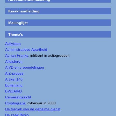
Kraakhandleiding
Mailinglijst
Thema's
Activisten
Administratieve Apartheid
Adrian Franks
, infiltrant in actiegroepen
Afluisteren
AIVD en vreemdelingen
AIZ-proces
Artikel 140
Buitenland
BVD/AIVD
Cameratoezicht
Cryptografie
, cyberwar in 2000
De tragiek van de geheime dienst
De zaak Bosio