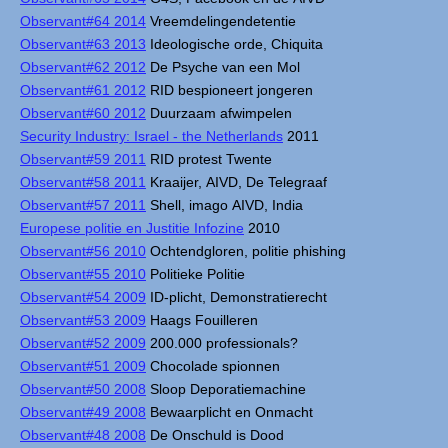
Observant#64 2014
Vreemdelingendetentie
Observant#63 2013
Ideologische orde, Chiquita
Observant#62 2012
De Psyche van een Mol
Observant#61 2012
RID bespioneert jongeren
Observant#60 2012
Duurzaam afwimpelen
Security Industry: Israel - the Netherlands
2011
Observant#59 2011
RID protest Twente
Observant#58 2011
Kraaijer, AIVD, De Telegraaf
Observant#57 2011
Shell, imago AIVD, India
Europese politie en Justitie Infozine
2010
Observant#56 2010
Ochtendgloren, politie phishing
Observant#55 2010
Politieke Politie
Observant#54 2009
ID-plicht, Demonstratierecht
Observant#53 2009
Haags Fouilleren
Observant#52 2009
200.000 professionals?
Observant#51 2009
Chocolade spionnen
Observant#50 2008
Sloop Deporatiemachine
Observant#49 2008
Bewaarplicht en Onmacht
Observant#48 2008
De Onschuld is Dood