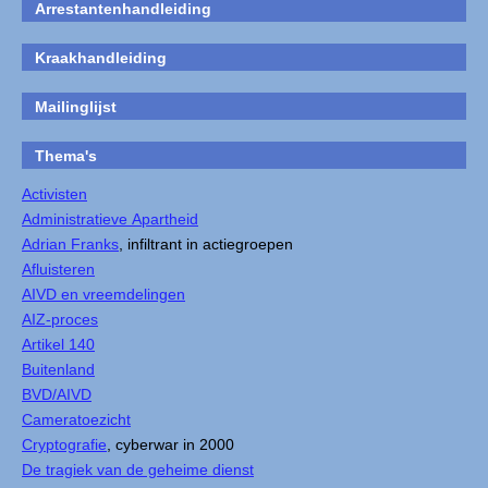
Arrestantenhandleiding
Kraakhandleiding
Mailinglijst
Thema's
Activisten
Administratieve Apartheid
Adrian Franks
, infiltrant in actiegroepen
Afluisteren
AIVD en vreemdelingen
AIZ-proces
Artikel 140
Buitenland
BVD/AIVD
Cameratoezicht
Cryptografie
, cyberwar in 2000
De tragiek van de geheime dienst