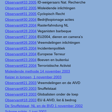
Observant#33 2005
ID-weigeraars Nat. Recherche
Observant#32 2005
Misleidende inlichtingen
Observant#31 2005
Cyclopisch Recht
Observant#30 2004
Bedrijfsspionage acties
Observant#29 2004
Rasterfahndung NL
Observant#28 2004
Veganisten barbeque
Observant#27 2004
EU2004, dieren en camera's
Observant#26 2004
Vreemdelingen inlichtingen
Observant#25 2004
Incidentenpolitiek
Observant#24 2004
Europese Terreur
Observant#23 2004
Boeven en buitenlui
Observant#22 2004
Terroristische Activist
Misleidende methode 14 november 2003
Keizer in lompen, 1 november 2003
Observant#21 2003
Vreemdelingen en de AIVD
Observant#20 2003
Snuffelstaat
Observant#19 2003
Globalisten onder de loep
Observant#18 2003
EU & AIVD, list & bedrog
De Snuffelstaat, NL en de BVD 1 november 2002
Schone schijn, 1 juni 2002