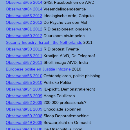
Observant#65 2014
G4S, Facebook en de AIVD
Observant#64 2014
Vreemdelingendetentie
Observant#63 2013
Ideologische orde, Chiquita
Observant#62 2012
De Psyche van een Mol
Observant#61 2012
RID bespioneert jongeren
Observant#60 2012
Duurzaam afwimpelen
Security Industry: Israel - the Netherlands
2011
Observant#59 2011
RID protest Twente
Observant#58 2011
Kraaijer, AIVD, De Telegraaf
Observant#57 2011
Shell, imago AIVD, India
Europese politie en Justitie Infozine
2010
Observant#56 2010
Ochtendgloren, politie phishing
Observant#55 2010
Politieke Politie
Observant#54 2009
ID-plicht, Demonstratierecht
Observant#53 2009
Haags Fouilleren
Observant#52 2009
200.000 professionals?
Observant#51 2009
Chocolade spionnen
Observant#50 2008
Sloop Deporatiemachine
Observant#49 2008
Bewaarplicht en Onmacht
Observant#48 2008
De Onschuld is Dood