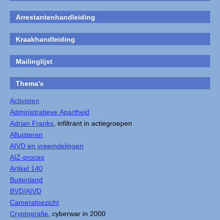
Arrestantenhandleiding
Kraakhandleiding
Mailinglijst
Thema's
Activisten
Administratieve Apartheid
Adrian Franks
, infiltrant in actiegroepen
Afluisteren
AIVD en vreemdelingen
AIZ-proces
Artikel 140
Buitenland
BVD/AIVD
Cameratoezicht
Cryptografie
, cyberwar in 2000