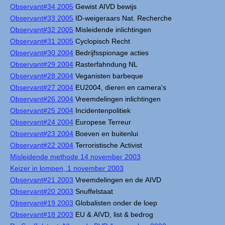
Observant#34 2005
Gewist AIVD bewijs
Observant#33 2005
ID-weigeraars Nat. Recherche
Observant#32 2005
Misleidende inlichtingen
Observant#31 2005
Cyclopisch Recht
Observant#30 2004
Bedrijfsspionage acties
Observant#29 2004
Rasterfahndung NL
Observant#28 2004
Veganisten barbeque
Observant#27 2004
EU2004, dieren en camera's
Observant#26 2004
Vreemdelingen inlichtingen
Observant#25 2004
Incidentenpolitiek
Observant#24 2004
Europese Terreur
Observant#23 2004
Boeven en buitenlui
Observant#22 2004
Terroristische Activist
Misleidende methode 14 november 2003
Keizer in lompen, 1 november 2003
Observant#21 2003
Vreemdelingen en de AIVD
Observant#20 2003
Snuffelstaat
Observant#19 2003
Globalisten onder de loep
Observant#18 2003
EU & AIVD, list & bedrog