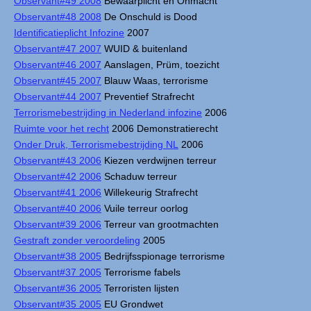
Observant#49 2008
Bewaarplicht en Onmacht
Observant#48 2008
De Onschuld is Dood
Identificatieplicht Infozine
2007
Observant#47 2007
WUID & buitenland
Observant#46 2007
Aanslagen, Prüm, toezicht
Observant#45 2007
Blauw Waas, terrorisme
Observant#44 2007
Preventief Strafrecht
Terrorismebestrijding in Nederland infozine
2006
Ruimte voor het recht
2006 Demonstratierecht
Onder Druk, Terrorismebestrijding NL
2006
Observant#43 2006
Kiezen verdwijnen terreur
Observant#42 2006
Schaduw terreur
Observant#41 2006
Willekeurig Strafrecht
Observant#40 2006
Vuile terreur oorlog
Observant#39 2006
Terreur van grootmachten
Gestraft zonder veroordeling
2005
Observant#38 2005
Bedrijfsspionage terrorisme
Observant#37 2005
Terrorisme fabels
Observant#36 2005
Terroristen lijsten
Observant#35 2005
EU Grondwet