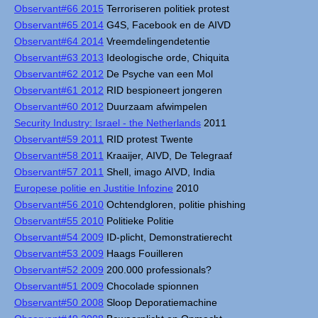
Observant#66 2015
Terroriseren politiek protest
Observant#65 2014
G4S, Facebook en de AIVD
Observant#64 2014
Vreemdelingendetentie
Observant#63 2013
Ideologische orde, Chiquita
Observant#62 2012
De Psyche van een Mol
Observant#61 2012
RID bespioneert jongeren
Observant#60 2012
Duurzaam afwimpelen
Security Industry: Israel - the Netherlands
2011
Observant#59 2011
RID protest Twente
Observant#58 2011
Kraaijer, AIVD, De Telegraaf
Observant#57 2011
Shell, imago AIVD, India
Europese politie en Justitie Infozine
2010
Observant#56 2010
Ochtendgloren, politie phishing
Observant#55 2010
Politieke Politie
Observant#54 2009
ID-plicht, Demonstratierecht
Observant#53 2009
Haags Fouilleren
Observant#52 2009
200.000 professionals?
Observant#51 2009
Chocolade spionnen
Observant#50 2008
Sloop Deporatiemachine