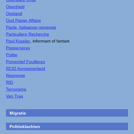
Openheid
Opstand
Oud Papier Affaire
Paola, Italiaanse repressie
Particuliere Recherche
Paul Kraaijer
, informant of fantast
Pepperspray
Politie
Preventief Fouilleren
RCID Kennemerland
Repressie
RID
Terrorisme
Van Traa
Migratie
Politieklachten