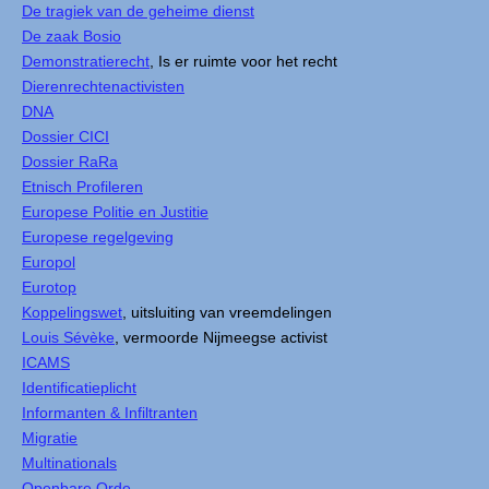
De tragiek van de geheime dienst
De zaak Bosio
Demonstratierecht
, Is er ruimte voor het recht
Dierenrechtenactivisten
DNA
Dossier CICI
Dossier RaRa
Etnisch Profileren
Europese Politie en Justitie
Europese regelgeving
Europol
Eurotop
Koppelingswet
, uitsluiting van vreemdelingen
Louis Sévèke
, vermoorde Nijmeegse activist
ICAMS
Identificatieplicht
Informanten & Infiltranten
Migratie
Multinationals
Openbare Orde