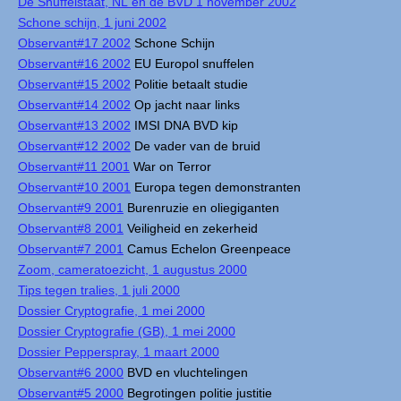
De Snuffelstaat, NL en de BVD 1 november 2002
Schone schijn, 1 juni 2002
Observant#17 2002
Schone Schijn
Observant#16 2002
EU Europol snuffelen
Observant#15 2002
Politie betaalt studie
Observant#14 2002
Op jacht naar links
Observant#13 2002
IMSI DNA BVD kip
Observant#12 2002
De vader van de bruid
Observant#11 2001
War on Terror
Observant#10 2001
Europa tegen demonstranten
Observant#9 2001
Burenruzie en oliegiganten
Observant#8 2001
Veiligheid en zekerheid
Observant#7 2001
Camus Echelon Greenpeace
Zoom, cameratoezicht, 1 augustus 2000
Tips tegen tralies, 1 juli 2000
Dossier Cryptografie, 1 mei 2000
Dossier Cryptografie (GB), 1 mei 2000
Dossier Pepperspray, 1 maart 2000
Observant#6 2000
BVD en vluchtelingen
Observant#5 2000
Begrotingen politie justitie