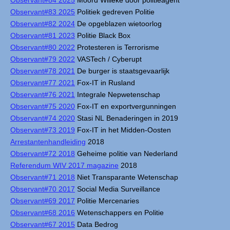
Observant#84 2025
Moord Willeke door politieagent
Observant#83 2025
Politiek gedreven Politie
Observant#82 2024
De opgeblazen wietoorlog
Observant#81 2023
Politie Black Box
Observant#80 2022
Protesteren is Terrorisme
Observant#79 2022
VASTech / Cyberupt
Observant#78 2021
De burger is staatsgevaarlijk
Observant#77 2021
Fox-IT in Rusland
Observant#76 2021
Integrale Nepwetenschap
Observant#75 2020
Fox-IT en exportvergunningen
Observant#74 2020
Stasi NL Benaderingen in 2019
Observant#73 2019
Fox-IT in het Midden-Oosten
Arrestantenhandleiding
2018
Observant#72 2018
Geheime politie van Nederland
Referendum WIV 2017 magazine
2018
Observant#71 2018
Niet Transparante Wetenschap
Observant#70 2017
Social Media Surveillance
Observant#69 2017
Politie Mercenaries
Observant#68 2016
Wetenschappers en Politie
Observant#67 2015
Data Bedrog