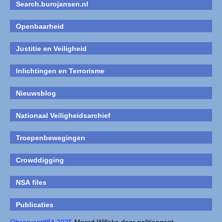
Search.burojansen.nl
Openbaarheid
Justitie en Veiligheid
Inlichtingen en Terrorisme
Nieuwsblog
Nationaal Veiligheidsarchief
Troepenbewegingen
Crowddigging
NSA files
Publicaties