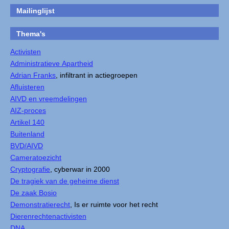
Mailinglijst
Thema's
Activisten
Administratieve Apartheid
Adrian Franks
, infiltrant in actiegroepen
Afluisteren
AIVD en vreemdelingen
AIZ-proces
Artikel 140
Buitenland
BVD/AIVD
Cameratoezicht
Cryptografie
, cyberwar in 2000
De tragiek van de geheime dienst
De zaak Bosio
Demonstratierecht
, Is er ruimte voor het recht
Dierenrechtenactivisten
DNA