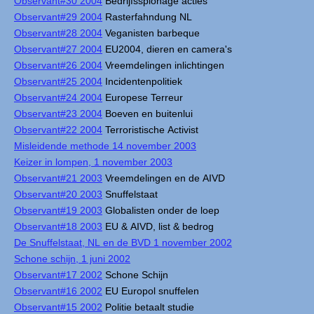
Observant#30 2004
Bedrijfsspionage acties
Observant#29 2004
Rasterfahndung NL
Observant#28 2004
Veganisten barbeque
Observant#27 2004
EU2004, dieren en camera's
Observant#26 2004
Vreemdelingen inlichtingen
Observant#25 2004
Incidentenpolitiek
Observant#24 2004
Europese Terreur
Observant#23 2004
Boeven en buitenlui
Observant#22 2004
Terroristische Activist
Misleidende methode 14 november 2003
Keizer in lompen, 1 november 2003
Observant#21 2003
Vreemdelingen en de AIVD
Observant#20 2003
Snuffelstaat
Observant#19 2003
Globalisten onder de loep
Observant#18 2003
EU & AIVD, list & bedrog
De Snuffelstaat, NL en de BVD 1 november 2002
Schone schijn, 1 juni 2002
Observant#17 2002
Schone Schijn
Observant#16 2002
EU Europol snuffelen
Observant#15 2002
Politie betaalt studie