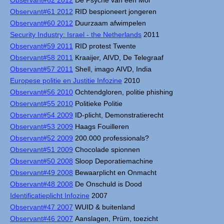
Observant#62 2012
De Psyche van een Mol
Observant#61 2012
RID bespioneert jongeren
Observant#60 2012
Duurzaam afwimpelen
Security Industry: Israel - the Netherlands
2011
Observant#59 2011
RID protest Twente
Observant#58 2011
Kraaijer, AIVD, De Telegraaf
Observant#57 2011
Shell, imago AIVD, India
Europese politie en Justitie Infozine
2010
Observant#56 2010
Ochtendgloren, politie phishing
Observant#55 2010
Politieke Politie
Observant#54 2009
ID-plicht, Demonstratierecht
Observant#53 2009
Haags Fouilleren
Observant#52 2009
200.000 professionals?
Observant#51 2009
Chocolade spionnen
Observant#50 2008
Sloop Deporatiemachine
Observant#49 2008
Bewaarplicht en Onmacht
Observant#48 2008
De Onschuld is Dood
Identificatieplicht Infozine
2007
Observant#47 2007
WUID & buitenland
Observant#46 2007
Aanslagen, Prüm, toezicht