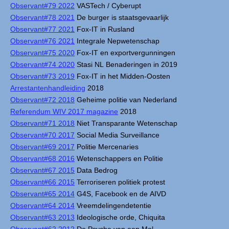
Observant#79 2022
VASTech / Cyberupt
Observant#78 2021
De burger is staatsgevaarlijk
Observant#77 2021
Fox-IT in Rusland
Observant#76 2021
Integrale Nepwetenschap
Observant#75 2020
Fox-IT en exportvergunningen
Observant#74 2020
Stasi NL Benaderingen in 2019
Observant#73 2019
Fox-IT in het Midden-Oosten
Arrestantenhandleiding
2018
Observant#72 2018
Geheime politie van Nederland
Referendum WIV 2017 magazine
2018
Observant#71 2018
Niet Transparante Wetenschap
Observant#70 2017
Social Media Surveillance
Observant#69 2017
Politie Mercenaries
Observant#68 2016
Wetenschappers en Politie
Observant#67 2015
Data Bedrog
Observant#66 2015
Terroriseren politiek protest
Observant#65 2014
G4S, Facebook en de AIVD
Observant#64 2014
Vreemdelingendetentie
Observant#63 2013
Ideologische orde, Chiquita