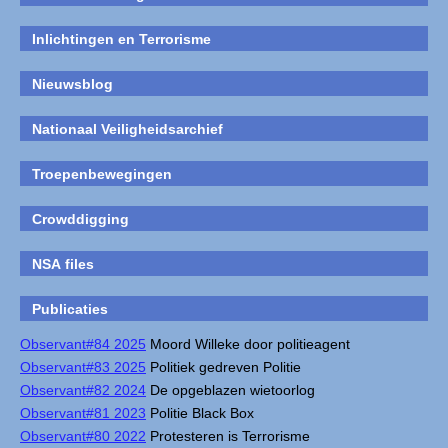
Inlichtingen en Terrorisme
Nieuwsblog
Nationaal Veiligheidsarchief
Troepenbewegingen
Crowddigging
NSA files
Publicaties
Observant#84 2025
Moord Willeke door politieagent
Observant#83 2025
Politiek gedreven Politie
Observant#82 2024
De opgeblazen wietoorlog
Observant#81 2023
Politie Black Box
Observant#80 2022
Protesteren is Terrorisme