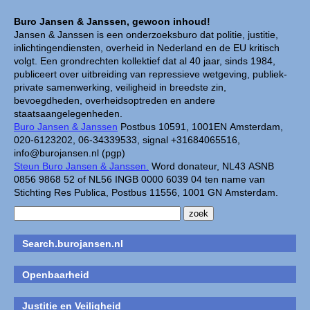
Buro Jansen & Janssen, gewoon inhoud!
Jansen & Janssen is een onderzoeksburo dat politie, justitie,
inlichtingendiensten, overheid in Nederland en de EU kritisch
volgt. Een grondrechten kollektief dat al 40 jaar, sinds 1984,
publiceert over uitbreiding van repressieve wetgeving, publiek-
private samenwerking, veiligheid in breedste zin,
bevoegdheden, overheidsoptreden en andere
staatsaangelegenheden.
Buro Jansen & Janssen
Postbus 10591, 1001EN Amsterdam,
020-6123202, 06-34339533, signal +31684065516,
info@burojansen.nl (pgp)
Steun Buro Jansen & Janssen.
Word donateur, NL43 ASNB
0856 9868 52 of NL56 INGB 0000 6039 04 ten name van
Stichting Res Publica, Postbus 11556, 1001 GN Amsterdam.
Search.burojansen.nl
Openbaarheid
Justitie en Veiligheid