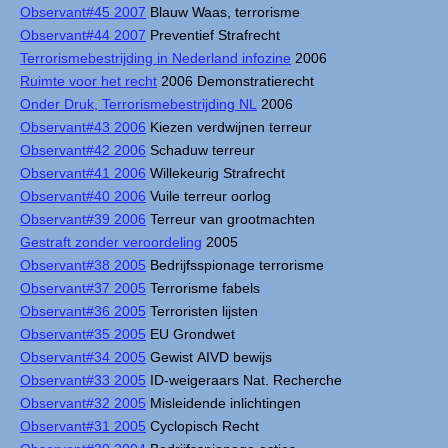
Observant#45 2007
Blauw Waas, terrorisme
Observant#44 2007
Preventief Strafrecht
Terrorismebestrijding in Nederland infozine
2006
Ruimte voor het recht
2006 Demonstratierecht
Onder Druk, Terrorismebestrijding NL
2006
Observant#43 2006
Kiezen verdwijnen terreur
Observant#42 2006
Schaduw terreur
Observant#41 2006
Willekeurig Strafrecht
Observant#40 2006
Vuile terreur oorlog
Observant#39 2006
Terreur van grootmachten
Gestraft zonder veroordeling
2005
Observant#38 2005
Bedrijfsspionage terrorisme
Observant#37 2005
Terrorisme fabels
Observant#36 2005
Terroristen lijsten
Observant#35 2005
EU Grondwet
Observant#34 2005
Gewist AIVD bewijs
Observant#33 2005
ID-weigeraars Nat. Recherche
Observant#32 2005
Misleidende inlichtingen
Observant#31 2005
Cyclopisch Recht