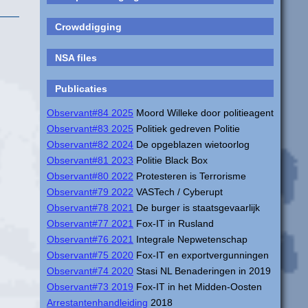
Crowddigging
NSA files
Publicaties
Observant#84 2025
Moord Willeke door politieagent
Observant#83 2025
Politiek gedreven Politie
Observant#82 2024
De opgeblazen wietoorlog
Observant#81 2023
Politie Black Box
Observant#80 2022
Protesteren is Terrorisme
Observant#79 2022
VASTech / Cyberupt
Observant#78 2021
De burger is staatsgevaarlijk
Observant#77 2021
Fox-IT in Rusland
Observant#76 2021
Integrale Nepwetenschap
Observant#75 2020
Fox-IT en exportvergunningen
Observant#74 2020
Stasi NL Benaderingen in 2019
Observant#73 2019
Fox-IT in het Midden-Oosten
Arrestantenhandleiding
2018