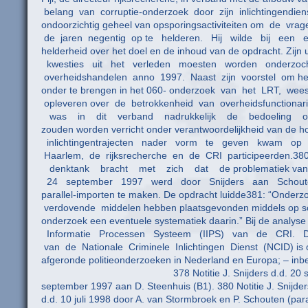
belang van corruptie-onderzoek door zijn inlichtingendienst.3
ondoorzichtig geheel van opsporingsactiviteiten om de vr
de jaren negentig op te helderen. Hij wilde bij een 
helderheid over het doel en de inhoud van de opdracht. Zijn
kwesties uit het verleden moesten worden onderzocht 
overheidshandelen anno 1997. Naast zijn voorstel om he
onder te brengen in het 060- onderzoek van het LRT, wees
opleveren over de betrokkenheid van overheidsfunctionar
was in dit verband nadrukkelijk de bedoeling om sam
zouden worden verricht onder verantwoordelijkheid van de h
inlichtingentrajecten nader vorm te geven kwam op 
Haarlem, de rijksrecherche en de CRI participeerd
denktank bracht met zich dat de problematiek van de 
24 september 1997 werd door Snijders aan Schouten 
parallel-importen te maken. De opdracht luidde381: “Onderz
verdovende middelen hebben plaatsgevonden middels op sc
onderzoek een eventuele systematiek daarin.” Bij de analys
Informatie Processen Systeem (IIPS) van de CRI. Dit
van de Nationale Criminele Inlichtingen Dienst (NCID) is o
afgeronde politieonderzoeken in Nederland en Europa; – in
378 Notitie J. Snijders d.d. 20 september 1997
september 1997 aan D. Steenhuis (B1). 380 Notitie J. Snij
d.d. 10 juli 1998 door A. van Stormbroek en P. Schouten (para