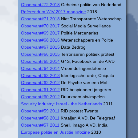
Observant#72 2018
Geheime politie van Nederland
Referendum WIV 2017 magazine
2018
Observant#71 2018
Niet Transparante Wetenschap
Observant#70 2017
Social Media Surveillance
Observant#69 2017
Politie Mercenaries
Observant#68 2016
Wetenschappers en Politie
Observant#67 2015
Data Bedrog
Observant#66 2015
Terroriseren politiek protest
Observant#65 2014
G4S, Facebook en de AIVD
Observant#64 2014
Vreemdelingendetentie
Observant#63 2013
Ideologische orde, Chiquita
Observant#62 2012
De Psyche van een Mol
Observant#61 2012
RID bespioneert jongeren
Observant#60 2012
Duurzaam afwimpelen
Security Industry: Israel - the Netherlands
2011
Observant#59 2011
RID protest Twente
Observant#58 2011
Kraaijer, AIVD, De Telegraaf
Observant#57 2011
Shell, imago AIVD, India
Europese politie en Justitie Infozine
2010