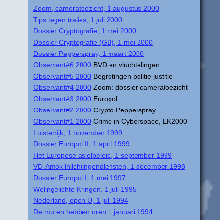
Zoom, cameratoezicht, 1 augustus 2000
Tips tegen tralies, 1 juli 2000
Dossier Cryptografie, 1 mei 2000
Dossier Cryptografie (GB), 1 mei 2000
Dossier Pepperspray, 1 maart 2000
Observant#6 2000
BVD en vluchtelingen
Observant#5 2000
Begrotingen politie justitie
Observant#4 2000
Zoom: dossier cameratoezicht
Observant#3 2000
Europol
Observant#2 2000
Crypto Pepperspray
Observant#1 2000
Crime in Cyberspace, EK2000
Luisterrijk, 1 november 1999
Dossier Europol II, 1 april 1999
Het Europese asielbeleid, 1 september 1999
VD-Amok inlichtingendiensten, 1 december 1998
Dossier Europol I, 1 mei 1997
Welingelichte Kringen, 1 juli 1995
Nederland, open U, 1 juli 1994
De muren hebben oren 1 januari 1994