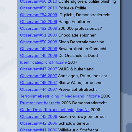
Observant#56 2010
Ochtendgloren, politie phishing
Observant#55 2010
Politieke Politie
Observant#54 2009
ID-plicht, Demonstratierecht
Observant#53 2009
Haags Fouilleren
Observant#52 2009
200.000 professionals?
Observant#51 2009
Chocolade spionnen
Observant#50 2008
Sloop Deporatiemachine
Observant#49 2008
Bewaarplicht en Onmacht
Observant#48 2008
De Onschuld is Dood
Identificatieplicht Infozine
2007
Observant#47 2007
WUID & buitenland
Observant#46 2007
Aanslagen, Prüm, toezicht
Observant#45 2007
Blauw Waas, terrorisme
Observant#44 2007
Preventief Strafrecht
Terrorismebestrijding in Nederland infozine
2006
Ruimte voor het recht
2006 Demonstratierecht
Onder Druk, Terrorismebestrijding NL
2006
Observant#43 2006
Kiezen verdwijnen terreur
Observant#42 2006
Schaduw terreur
Observant#41 2006
Willekeurig Strafrecht