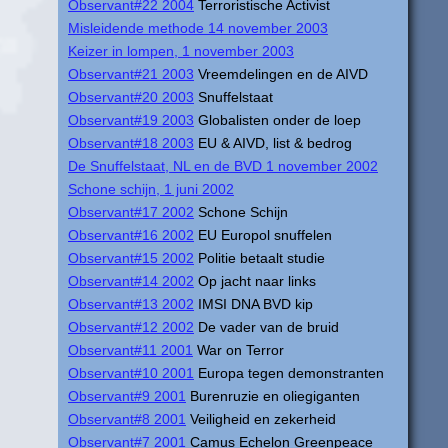
Observant#22 2004
Terroristische Activist
Misleidende methode 14 november 2003
Keizer in lompen, 1 november 2003
Observant#21 2003
Vreemdelingen en de AIVD
Observant#20 2003
Snuffelstaat
Observant#19 2003
Globalisten onder de loep
Observant#18 2003
EU & AIVD, list & bedrog
De Snuffelstaat, NL en de BVD 1 november 2002
Schone schijn, 1 juni 2002
Observant#17 2002
Schone Schijn
Observant#16 2002
EU Europol snuffelen
Observant#15 2002
Politie betaalt studie
Observant#14 2002
Op jacht naar links
Observant#13 2002
IMSI DNA BVD kip
Observant#12 2002
De vader van de bruid
Observant#11 2001
War on Terror
Observant#10 2001
Europa tegen demonstranten
Observant#9 2001
Burenruzie en oliegiganten
Observant#8 2001
Veiligheid en zekerheid
Observant#7 2001
Camus Echelon Greenpeace