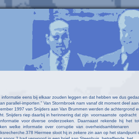
e informatie eens bij elkaar zouden leggen en dat hebben we dus geda
an parallel-importen.” Van Stormbroek nam vanaf dit moment deel aan
0 september 1997 van Snijders aan Van Brummen werden de achtergrond e
ht. Snijders riep daarbij in herinnering dat zijn voornaamste opdracht
nformatie voor diverse onderzoeken. Daarnaast rekende hij het to
ken welke informatie over corruptie van overheidsambtenaren
srecherche.378 Hiermee sloot hij in zekere zin aan op het standpunt 
van spoor 2 had verwoord in een brief aan Steenhuis betreffende het