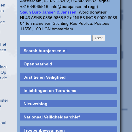
Amsterdam, 020-6123202, 06-34339533, signal
 en
+31684065516, info@burojansen.nl (pgp)
an
Steun Buro Jansen & Janssen.
Word donateur,
r
NL43 ASNB 0856 9868 52 of NL56 INGB 0000 6039
rde
04 ten name van Stichting Res Publica, Postbus
11556, 1001 GN Amsterdam.
 Het
ten
Search.burojansen.nl
Openbaarheid
deze
 Op
Justitie en Veiligheid
n de
Inlichtingen en Terrorisme
ster
Nieuwsblog
n
Nationaal Veiligheidsarchief
baal
Troepenbewegingen