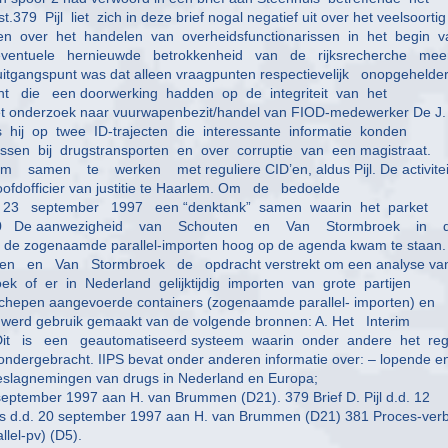
79 Pijl liet zich in deze brief nogal negatief uit over het veelsoortig
agen over het handelen van overheidsfunctionarissen in het begin v
eventuele hernieuwde betrokkenheid van de rijksrecherche mee
 uitgangspunt was dat alleen vraagpunten respectievelijk onopgehelde
die een doorwerking hadden op de integriteit van het
t onderzoek naar vuurwapenbezit/handel van FIOD-medewerker De J.
 hij op twee ID-trajecten die interessante informatie konden
issen bij drugstransporten en over corruptie van een magistraat.
en te werken met reguliere CID’en, aldus Pijl. De activitei
oofdofficier van justitie te Haarlem. Om de bedoelde
23 september 1997 een “denktank” samen waarin het parket
en.380 De aanwezigheid van Schouten en Van Stormbroek in 
zogenaamde parallel-importen hoog op de agenda kwam te staan.
en Van Stormbroek de opdracht verstrekt om een analyse va
oek of er in Nederland gelijktijdig importen van grote partijen
hepen aangevoerde containers (zogenaamde parallel- importen) en
e werd gebruik gemaakt van de volgende bronnen: A. Het Interim
 is een geautomatiseerd systeem waarin onder andere het regi
ndergebracht. IIPS bevat onder anderen informatie over: – lopende e
beslagnemingen van drugs in Nederland en Europa;
 aan H. van Brummen (D21). 379 Brief D. Pijl d.d. 12
ders d.d. 20 september 1997 aan H. van Brummen (D21) 381 Proces-ver
llel-pv) (D5).