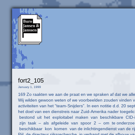
fort2_105
January 1, 1999
169 Zo raakten we aan de praat en we spraken af dat we all
Wij wilden gewoon weten of we voorbeelden zouden vinden v
activiteiten van het “team-Snijders”. In een notitie d.d. 2
het doel van een dienstreis naar Zuid-Amerika nader toegelic
bestond uit het exploitabel maken van beschikbare CID-i
zijn taak – als afgeleide van spoor 2 – om te onderzoe
beschikbaar kon komen van de inlichtingendienst van de rijk
Pijl, de directeur rijksrecherche, in verband met de afbouw 