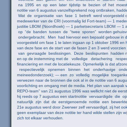
na 1995 en op een later tijdstip te bezien of het moest w
notitie van 6 augustus vanzelfsprekend nog ontbraken, ha
Wat de organisatie van fase 1 betreft werd voorgesteld o
medewerker van de CRI (voormalig lid Fort-team) — 1 medewer
justitie LBOM (Noordhoek) — 1 parketsecretaris LBOM — 1 
op “de banden tussen de “twee sporen” worden gehuisv
ondergebracht. Men had hiervoor een bepaald gebouw in de 
voorgesteld om fase 1 te laten ingaan op 1 oktober 1996 en 
van deze fase en de start van de fasen 2 en 3 werd voorzien
van gevraagde beslissingen. Deze beslispunten hadden natu
en op de instemming met de volledige detachering resp
financiering en met de locatiekeuze. Opmerkelijk is dat af
respectievelijk opnemen binnen het onderhavige onderz
meineedonderzoek); — een zo volledig mogelijke toegankel
verwezen naar de bronnen die ook al in de notitie van 6 aug
voorlichting en omgang met de media. Het plan van aanpak vo
REPO-team” van 21 augustus 1996 was wellicht niet de eerste 
hij reeds op 7 augustus een startnotitie vervaardigde d
natuurlijk zijn dat de eerstgenoemde notitie een bewerkt
21e augustus werd door Zwerwer zelf vervaardi
geen exemplaar van deze notitie ter hand wilde stellen zijn 
zich tot elkaar verhouden.