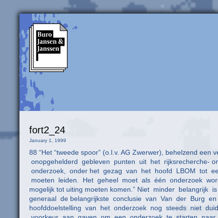
fort2_24
January 1, 1999
88 “Het “tweede spoor” (o.l.v. AG Zwerwer), behelzend een
onopgehelderd gebleven punten uit het rijksrecherche- o
onderzoek, onder het gezag van het hoofd LBOM tot een 
moeten leiden. Het geheel moet als één onderzoek worde
mogelijk tot uiting moeten komen.” Niet minder belangrijk
generaal de belangrijkste conclusie van Van der Burg 
hoofddoelstelling van het onderzoek nog steeds niet dui
voorkeur aan gaven om een onderzoek te starten naar de