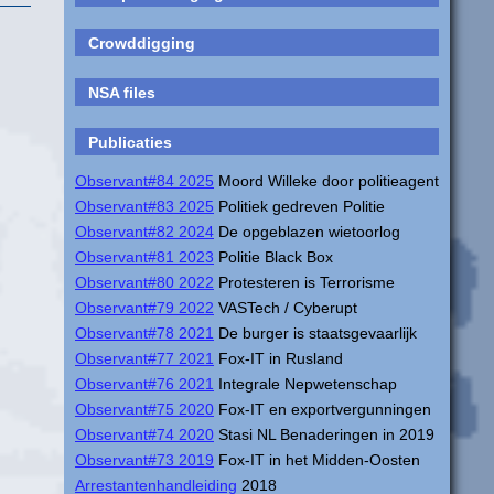
Crowddigging
NSA files
Publicaties
Observant#84 2025
Moord Willeke door politieagent
Observant#83 2025
Politiek gedreven Politie
Observant#82 2024
De opgeblazen wietoorlog
Observant#81 2023
Politie Black Box
Observant#80 2022
Protesteren is Terrorisme
Observant#79 2022
VASTech / Cyberupt
Observant#78 2021
De burger is staatsgevaarlijk
Observant#77 2021
Fox-IT in Rusland
Observant#76 2021
Integrale Nepwetenschap
Observant#75 2020
Fox-IT en exportvergunningen
Observant#74 2020
Stasi NL Benaderingen in 2019
Observant#73 2019
Fox-IT in het Midden-Oosten
Arrestantenhandleiding
2018