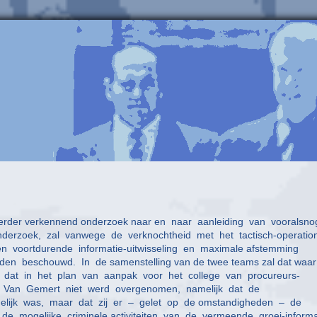
 verder verkennend onderzoek naar en naar aanleiding van vooralsno
nderzoek, zal vanwege de verknochtheid met het tactisch-operatio
voortdurende informatie-uitwisseling en maximale afstemming
n beschouwd. In de samenstelling van de twee teams zal dat waar
 is dat in het plan van aanpak voor het college van procureurs-
en Van Gemert niet werd overgenomen, namelijk dat de
delijk was, maar dat zij er – gelet op de omstandigheden – de
 mogelijke criminele activiteiten van de vermeende groei-inform