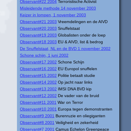
Observant#22 2004
Terroristische Activist
Misleidende methode 14 november 2003
Keizer in lompen, 1 november 2003
Observant#21 2003
Vreemdelingen en de AIVD
Observant#20 2003
Snuffelstaat
Observant#19 2003
Globalisten onder de loep
Observant#18 2003
EU & AIVD, list & bedrog
De Snuffelstaat, NL en de BVD 1 november 2002
Schone schijn, 1 juni 2002
Observant#17 2002
Schone Schijn
Observant#16 2002
EU Europol snuffelen
Observant#15 2002
Politie betaalt studie
Observant#14 2002
Op jacht naar links
Observant#13 2002
IMSI DNA BVD kip
Observant#12 2002
De vader van de bruid
Observant#11 2001
War on Terror
Observant#10 2001
Europa tegen demonstranten
Observant#9 2001
Burenruzie en oliegiganten
Observant#8 2001
Veiligheid en zekerheid
Observant#7 2001
Camus Echelon Greenpeace