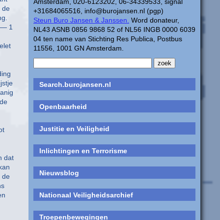
Amsterdam, 020-6123202, 06-34339533, signal
 de
+31684065516, info@burojansen.nl (pgp)
ng.
Steun Buro Jansen & Janssen.
Word donateur,
 — 1
NL43 ASNB 0856 9868 52 of NL56 INGB 0000 6039
04 ten name van Stichting Res Publica, Postbus
elet
11556, 1001 GN Amsterdam.
ding
jstje
Search.burojansen.nl
anig
 de
Openbaarheid
Justitie en Veiligheid
ot
Inlichtingen en Terrorisme
n dat
kan
Nieuwsblog
 de
ns
en
Nationaal Veiligheidsarchief
Troepenbewegingen