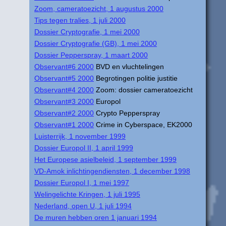
Zoom, cameratoezicht, 1 augustus 2000
Tips tegen tralies, 1 juli 2000
Dossier Cryptografie, 1 mei 2000
Dossier Cryptografie (GB), 1 mei 2000
Dossier Pepperspray, 1 maart 2000
Observant#6 2000
BVD en vluchtelingen
Observant#5 2000
Begrotingen politie justitie
Observant#4 2000
Zoom: dossier cameratoezicht
Observant#3 2000
Europol
Observant#2 2000
Crypto Pepperspray
Observant#1 2000
Crime in Cyberspace, EK2000
Luisterrijk, 1 november 1999
Dossier Europol II, 1 april 1999
Het Europese asielbeleid, 1 september 1999
VD-Amok inlichtingendiensten, 1 december 1998
Dossier Europol I, 1 mei 1997
Welingelichte Kringen, 1 juli 1995
Nederland, open U, 1 juli 1994
De muren hebben oren 1 januari 1994