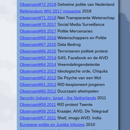
Observant#72 2018
Geheime politie van Nederland
Referendum WIV 2017 magazine
2018
Observant#71 2018
Niet Transparante Wetenschap
Observant#70 2017
Social Media Surveillance
Observant#69 2017
Politie Mercenaries
Observant#68 2016
Wetenschappers en Politie
Observant#67 2015
Data Bedrog
Observant#66 2015
Terroriseren politiek protest
Observant#65 2014
G4S, Facebook en de AIVD
Observant#64 2014
Vreemdelingendetentie
Observant#63 2013
Ideologische orde, Chiquita
Observant#62 2012
De Psyche van een Mol
Observant#61 2012
RID bespioneert jongeren
Observant#60 2012
Duurzaam afwimpelen
Security Industry: Israel - the Netherlands
2011
Observant#59 2011
RID protest Twente
Observant#58 2011
Kraaijer, AIVD, De Telegraaf
Observant#57 2011
Shell, imago AIVD, India
Europese politie en Justitie Infozine
2010