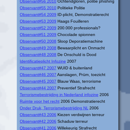
Observant#56 2010
Ochtendgloren, politie phishing
Observant#55 2010
Politieke Politie
Observant#54 2009
ID-plicht, Demonstratierecht
Observant#53 2009
Haags Fouilleren
Observant#52 2009
200.000 professionals?
Observant#51 2009
Chocolade spionnen
Observant#50 2008
Sloop Deporatiemachine
Observant#49 2008
Bewaarplicht en Onmacht
Observant#48 2008
De Onschuld is Dood
Identificatieplicht Infozine
2007
Observant#47 2007
WUID & buitenland
Observant#46 2007
Aanslagen, Prüm, toezicht
Observant#45 2007
Blauw Waas, terrorisme
Observant#44 2007
Preventief Strafrecht
Terrorismebestrijding in Nederland infozine
2006
Ruimte voor het recht
2006 Demonstratierecht
Onder Druk, Terrorismebestrijding NL
2006
Observant#43 2006
Kiezen verdwijnen terreur
Observant#42 2006
Schaduw terreur
Observant#41 2006
Willekeurig Strafrecht