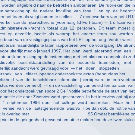
orden uitgebreid naar de betrokken ambtenaren. De rubrieken die in
dden betrekking op de nadere invulling van fase 1 en op de begroti
m het team als volgt samen te stellen: — 7 medewerkers van het LRT
ker van de rijksrecherche (voormalig lid Fort-team) — 1 officier van
administratieve kracht In totaal dus 12 personen. Dit team moest g
est op dezelfde locatie als waarop het andere team zou worden
buurt van de vestigingsplaats van het LRT op het oog. Verder werd
het team maandelijks te laten rapporteren over de voortgang. De afron
 voor uiterlijk medio januari 1997. Het plan werd afgerond met een li
urlijk betrekking op de instemming met het plan van aanpak als zod
ectievelijk beschikbaarstelling van de bedoelde teamleden, met
zonderlijk aandacht werd gevraagd voor: — het doen stopzetten
oek van elders lopende onderzoekstrajecten (behoudens het
ijkheid van de beschikbare informatie (hierbij werd in een voetno
ustus werden vermeld); — en de vaststelling van beleid ten aanzien van
or het onderzoek van spoor 2 De “Notitie betreffende de start van het
notitie die door Zwerwer werd geschreven. In het interview gaf hij aa
ie op 4 september 1996 door het college werd besproken. Maar het 
e versie van de laatstgenoemde was.95 Hoe dan ook, de notitie van
gd, zij het ook in overleg met 95 Omdat betrokkene o
wij niet in de gelegenheid geweest om uit te maken hoe deze twee stukk