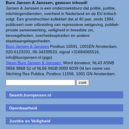
Buro Jansen & Janssen, gewoon inhoud!
Jansen & Janssen is een onderzoeksburo dat politie, justitie,
inlichtingendiensten, overheid in Nederland en de EU kritisch
volgt. Een grondrechten kollektief dat al 40 jaar, sinds 1984,
publiceert over uitbreiding van repressieve wetgeving, publiek-
private samenwerking, veiligheid in breedste zin,
bevoegdheden, overheidsoptreden en andere
staatsaangelegenheden.
Buro Jansen & Janssen
Postbus 10591, 1001EN Amsterdam,
020-6123202, 06-34339533, signal +31684065516,
info@burojansen.nl (pgp)
Steun Buro Jansen & Janssen.
Word donateur, NL43 ASNB
0856 9868 52 of NL56 INGB 0000 6039 04 ten name van
Stichting Res Publica, Postbus 11556, 1001 GN Amsterdam.
Search.burojansen.nl
Openbaarheid
Justitie en Veiligheid