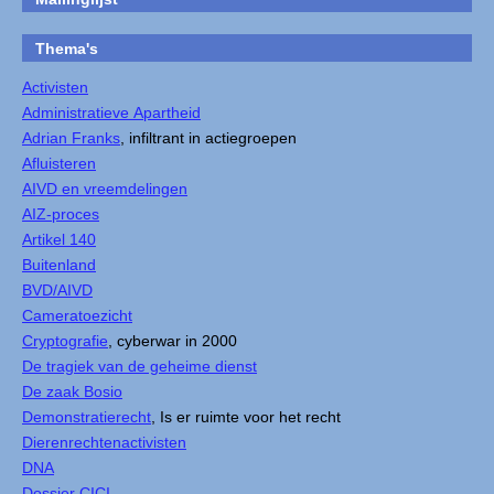
Thema's
Activisten
Administratieve Apartheid
Adrian Franks
, infiltrant in actiegroepen
Afluisteren
AIVD en vreemdelingen
AIZ-proces
Artikel 140
Buitenland
BVD/AIVD
Cameratoezicht
Cryptografie
, cyberwar in 2000
De tragiek van de geheime dienst
De zaak Bosio
Demonstratierecht
, Is er ruimte voor het recht
Dierenrechtenactivisten
DNA
Dossier CICI