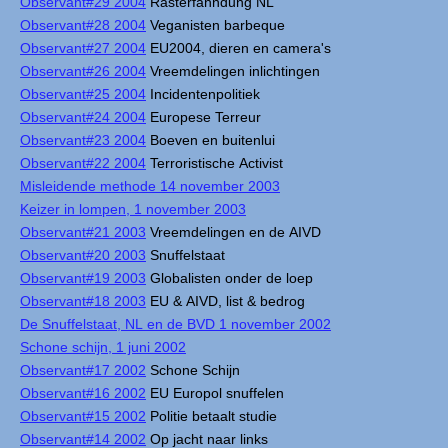
Observant#29 2004
Rasterfahndung NL
Observant#28 2004
Veganisten barbeque
Observant#27 2004
EU2004, dieren en camera's
Observant#26 2004
Vreemdelingen inlichtingen
Observant#25 2004
Incidentenpolitiek
Observant#24 2004
Europese Terreur
Observant#23 2004
Boeven en buitenlui
Observant#22 2004
Terroristische Activist
Misleidende methode 14 november 2003
Keizer in lompen, 1 november 2003
Observant#21 2003
Vreemdelingen en de AIVD
Observant#20 2003
Snuffelstaat
Observant#19 2003
Globalisten onder de loep
Observant#18 2003
EU & AIVD, list & bedrog
De Snuffelstaat, NL en de BVD 1 november 2002
Schone schijn, 1 juni 2002
Observant#17 2002
Schone Schijn
Observant#16 2002
EU Europol snuffelen
Observant#15 2002
Politie betaalt studie
Observant#14 2002
Op jacht naar links