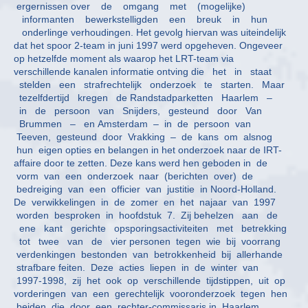
ergernissen over de omgang met (mogelijke)
informanten bewerkstelligden een breuk in hun
onderlinge verhoudingen. Het gevolg hiervan was uiteindelijk
dat het spoor 2-team in juni 1997 werd opgeheven. Ongeveer
op hetzelfde moment als waarop het LRT-team via
verschillende kanalen informatie ontving die het in staat
stelden een strafrechtelijk onderzoek te starten. Maar
tezelfdertijd kregen de Randstadparketten Haarlem –
in de persoon van Snijders, gesteund door Van
Brummen – en Amsterdam – in de persoon van
Teeven, gesteund door Vrakking – de kans om alsnog
hun eigen opties en belangen in het onderzoek naar de IRT-
affaire door te zetten. Deze kans werd hen geboden in de
vorm van een onderzoek naar (berichten over) de
bedreiging van een officier van justitie in Noord-Holland.
De verwikkelingen in de zomer en het najaar van 1997
worden besproken in hoofdstuk 7. Zij behelzen aan de
ene kant gerichte opsporingsactiviteiten met betrekking
tot twee van de vier personen tegen wie bij voorrang
verdenkingen bestonden van betrokkenheid bij allerhande
strafbare feiten. Deze acties liepen in de winter van
1997-1998, zij het ook op verschillende tijdstippen, uit op
vorderingen van een gerechtelijk vooronderzoek tegen hen
beiden die door een rechter-commissaris in Haarlem