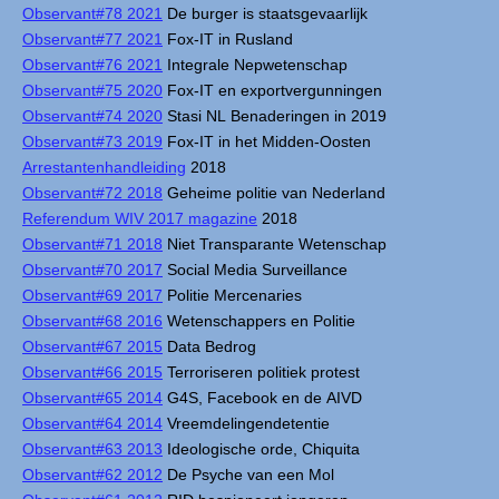
Observant#78 2021
De burger is staatsgevaarlijk
Observant#77 2021
Fox-IT in Rusland
Observant#76 2021
Integrale Nepwetenschap
Observant#75 2020
Fox-IT en exportvergunningen
Observant#74 2020
Stasi NL Benaderingen in 2019
Observant#73 2019
Fox-IT in het Midden-Oosten
Arrestantenhandleiding
2018
Observant#72 2018
Geheime politie van Nederland
Referendum WIV 2017 magazine
2018
Observant#71 2018
Niet Transparante Wetenschap
Observant#70 2017
Social Media Surveillance
Observant#69 2017
Politie Mercenaries
Observant#68 2016
Wetenschappers en Politie
Observant#67 2015
Data Bedrog
Observant#66 2015
Terroriseren politiek protest
Observant#65 2014
G4S, Facebook en de AIVD
Observant#64 2014
Vreemdelingendetentie
Observant#63 2013
Ideologische orde, Chiquita
Observant#62 2012
De Psyche van een Mol