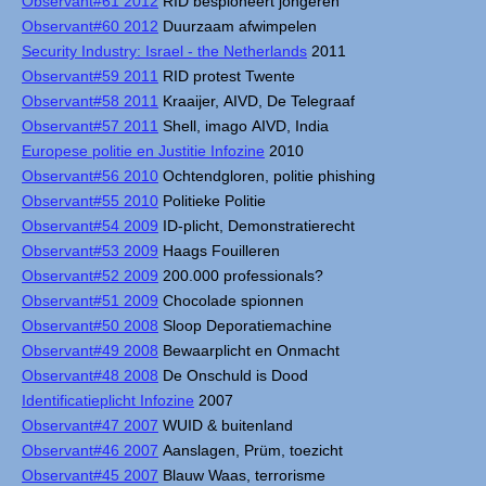
Observant#61 2012
RID bespioneert jongeren
Observant#60 2012
Duurzaam afwimpelen
Security Industry: Israel - the Netherlands
2011
Observant#59 2011
RID protest Twente
Observant#58 2011
Kraaijer, AIVD, De Telegraaf
Observant#57 2011
Shell, imago AIVD, India
Europese politie en Justitie Infozine
2010
Observant#56 2010
Ochtendgloren, politie phishing
Observant#55 2010
Politieke Politie
Observant#54 2009
ID-plicht, Demonstratierecht
Observant#53 2009
Haags Fouilleren
Observant#52 2009
200.000 professionals?
Observant#51 2009
Chocolade spionnen
Observant#50 2008
Sloop Deporatiemachine
Observant#49 2008
Bewaarplicht en Onmacht
Observant#48 2008
De Onschuld is Dood
Identificatieplicht Infozine
2007
Observant#47 2007
WUID & buitenland
Observant#46 2007
Aanslagen, Prüm, toezicht
Observant#45 2007
Blauw Waas, terrorisme