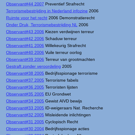
Observant#44 2007
Preventief Strafrecht
Terrorismebestrijding in Nederland infozine
2006
Ruimte voor het recht
2006 Demonstratierecht
Onder Druk, Terrorismebestrijding NL
2006
Observant#43 2006
Kiezen verdwijnen terreur
Observant#42 2006
Schaduw terreur
Observant#41 2006
Willekeurig Strafrecht
Observant#40 2006
Vuile terreur oorlog
Observant#39 2006
Terreur van grootmachten
Gestraft zonder veroordeling
2005
Observant#38 2005
Bedrijfsspionage terrorisme
Observant#37 2005
Terrorisme fabels
Observant#36 2005
Terroristen lijsten
Observant#35 2005
EU Grondwet
Observant#34 2005
Gewist AIVD bewijs
Observant#33 2005
ID-weigeraars Nat. Recherche
Observant#32 2005
Misleidende inlichtingen
Observant#31 2005
Cyclopisch Recht
Observant#30 2004
Bedrijfsspionage acties