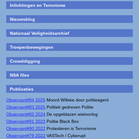
Inlichtingen en Terrorisme
Nieuwsblog
Nationaal Veiligheidsarchief
Troepenbewegingen
Crowddigging
NSA files
Publicaties
Observant#84 2025
Moord Willeke door politieagent
Observant#83 2025
Politiek gedreven Politie
Observant#82 2024
De opgeblazen wietoorlog
Observant#81 2023
Politie Black Box
Observant#80 2022
Protesteren is Terrorisme
Observant#79 2022
VASTech / Cyberupt