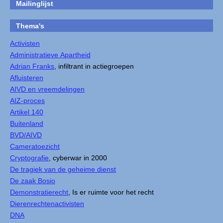
Mailinglijst
Thema's
Activisten
Administratieve Apartheid
Adrian Franks
, infiltrant in actiegroepen
Afluisteren
AIVD en vreemdelingen
AIZ-proces
Artikel 140
Buitenland
BVD/AIVD
Cameratoezicht
Cryptografie
, cyberwar in 2000
De tragiek van de geheime dienst
De zaak Bosio
Demonstratierecht
, Is er ruimte voor het recht
Dierenrechtenactivisten
DNA