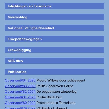
Inlichtingen en Terrorisme
Nieuwsblog
Nationaal Veiligheidsarchief
Troepenbewegingen
Crowddigging
NSA files
Publicaties
Observant#84 2025
Moord Willeke door politieagent
Observant#83 2025
Politiek gedreven Politie
Observant#82 2024
De opgeblazen wietoorlog
Observant#81 2023
Politie Black Box
Observant#80 2022
Protesteren is Terrorisme
Observant#79 2022
VASTech / Cyberupt