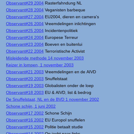
Observant#29 2004
Rasterfahndung NL
Observant#28 2004
Veganisten barbeque
Observant#27 2004
EU2004, dieren en camera's
Observant#26 2004
Vreemdelingen inlichtingen
Observant#25 2004
Incidentenpolitiek
Observant#24 2004
Europese Terreur
Observant#23 2004
Boeven en buitenlui
Observant#22 2004
Terroristische Activist
Misleidende methode 14 november 2003
Keizer in lompen, 1 november 2003
Observant#21 2003
Vreemdelingen en de AIVD
Observant#20 2003
Snuffelstaat
Observant#19 2003
Globalisten onder de loep
Observant#18 2003
EU & AIVD, list & bedrog
De Snuffelstaat, NL en de BVD 1 november 2002
Schone schijn, 1 juni 2002
Observant#17 2002
Schone Schijn
Observant#16 2002
EU Europol snuffelen
Observant#15 2002
Politie betaalt studie
Observant#14 2002
Op jacht naar links