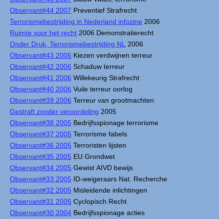
Observant#44 2007
Preventief Strafrecht
Terrorismebestrijding in Nederland infozine
2006
Ruimte voor het recht
2006 Demonstratierecht
Onder Druk, Terrorismebestrijding NL
2006
Observant#43 2006
Kiezen verdwijnen terreur
Observant#42 2006
Schaduw terreur
Observant#41 2006
Willekeurig Strafrecht
Observant#40 2006
Vuile terreur oorlog
Observant#39 2006
Terreur van grootmachten
Gestraft zonder veroordeling
2005
Observant#38 2005
Bedrijfsspionage terrorisme
Observant#37 2005
Terrorisme fabels
Observant#36 2005
Terroristen lijsten
Observant#35 2005
EU Grondwet
Observant#34 2005
Gewist AIVD bewijs
Observant#33 2005
ID-weigeraars Nat. Recherche
Observant#32 2005
Misleidende inlichtingen
Observant#31 2005
Cyclopisch Recht
Observant#30 2004
Bedrijfsspionage acties