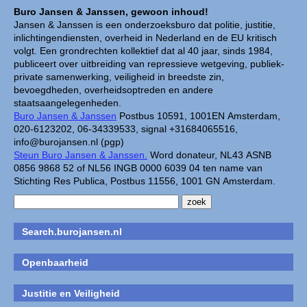
Buro Jansen & Janssen, gewoon inhoud!
Jansen & Janssen is een onderzoeksburo dat politie, justitie,
inlichtingendiensten, overheid in Nederland en de EU kritisch
volgt. Een grondrechten kollektief dat al 40 jaar, sinds 1984,
publiceert over uitbreiding van repressieve wetgeving, publiek-
private samenwerking, veiligheid in breedste zin,
bevoegdheden, overheidsoptreden en andere
staatsaangelegenheden.
Buro Jansen & Janssen
Postbus 10591, 1001EN Amsterdam,
020-6123202, 06-34339533, signal +31684065516,
info@burojansen.nl (pgp)
Steun Buro Jansen & Janssen.
Word donateur, NL43 ASNB
0856 9868 52 of NL56 INGB 0000 6039 04 ten name van
Stichting Res Publica, Postbus 11556, 1001 GN Amsterdam.
Search.burojansen.nl
Openbaarheid
Justitie en Veiligheid