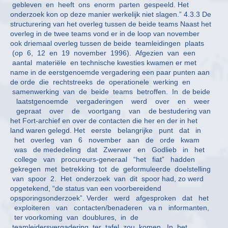
gebleven en heeft ons enorm parten gespeeld. Het
onderzoek kon op deze manier werkelijk niet slagen.” 4.3.3 De
structurering van het overleg tussen de beide teams Naast het
overleg in de twee teams vond er in de loop van november
ook driemaal overleg tussen de beide teamleidingen plaats
(op 6, 12 en 19 november 1996). Afgezien van een
aantal materiële en technische kwesties kwamen er met
name in de eerstgenoemde vergadering een paar punten aan
de orde die rechtstreeks de operationele werking en
samenwerking van de beide teams betroffen. In de beide
laatstgenoemde vergaderingen werd over en weer
gepraat over de voortgang van de bestudering van
het Fort-archief en over de contacten die her en der in het
land waren gelegd. Het eerste belangrijke punt dat in
het overleg van 6 november aan de orde kwam
was de mededeling dat Zwerwer en Godlieb in het
college van procureurs-generaal “het fiat” hadden
gekregen met betrekking tot de geformuleerde doelstelling
van spoor 2. Het onderzoek van dit spoor had, zo werd
opgetekend, “de status van een voorbereidend
opsporingsonderzoek”. Verder werd afgesproken dat het
exploiteren van contacten/benaderen va n informanten,
ter voorkoming van doublures, in de
teamleidersvergadering ter tafel zou komen. In het