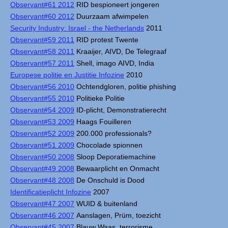
Observant#61 2012
RID bespioneert jongeren
Observant#60 2012
Duurzaam afwimpelen
Security Industry: Israel - the Netherlands
2011
Observant#59 2011
RID protest Twente
Observant#58 2011
Kraaijer, AIVD, De Telegraaf
Observant#57 2011
Shell, imago AIVD, India
Europese politie en Justitie Infozine
2010
Observant#56 2010
Ochtendgloren, politie phishing
Observant#55 2010
Politieke Politie
Observant#54 2009
ID-plicht, Demonstratierecht
Observant#53 2009
Haags Fouilleren
Observant#52 2009
200.000 professionals?
Observant#51 2009
Chocolade spionnen
Observant#50 2008
Sloop Deporatiemachine
Observant#49 2008
Bewaarplicht en Onmacht
Observant#48 2008
De Onschuld is Dood
Identificatieplicht Infozine
2007
Observant#47 2007
WUID & buitenland
Observant#46 2007
Aanslagen, Prüm, toezicht
Observant#45 2007
Blauw Waas, terrorisme