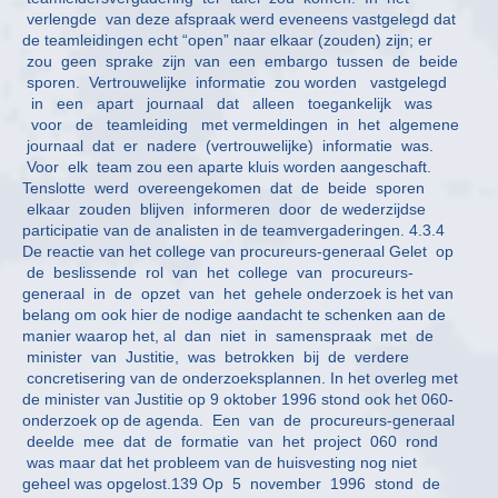
verlengde van deze afspraak werd eveneens vastgelegd dat
de teamleidingen echt “open” naar elkaar (zouden) zijn; er
zou geen sprake zijn van een embargo tussen de beide
sporen. Vertrouwelijke informatie zou worden vastgelegd
in een apart journaal dat alleen toegankelijk was
voor de teamleiding met vermeldingen in het algemene
journaal dat er nadere (vertrouwelijke) informatie was.
Voor elk team zou een aparte kluis worden aangeschaft.
Tenslotte werd overeengekomen dat de beide sporen
elkaar zouden blijven informeren door de wederzijdse
participatie van de analisten in de teamvergaderingen. 4.3.4
De reactie van het college van procureurs-generaal Gelet op
de beslissende rol van het college van procureurs-
generaal in de opzet van het gehele onderzoek is het van
belang om ook hier de nodige aandacht te schenken aan de
manier waarop het, al dan niet in samenspraak met de
minister van Justitie, was betrokken bij de verdere
concretisering van de onderzoeksplannen. In het overleg met
de minister van Justitie op 9 oktober 1996 stond ook het 060-
onderzoek op de agenda. Een van de procureurs-generaal
deelde mee dat de formatie van het project 060 rond
was maar dat het probleem van de huisvesting nog niet
geheel was opgelost.139 Op 5 november 1996 stond de