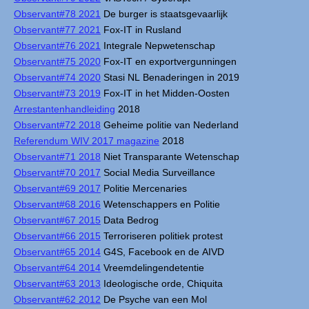
Observant#78 2021
De burger is staatsgevaarlijk
Observant#77 2021
Fox-IT in Rusland
Observant#76 2021
Integrale Nepwetenschap
Observant#75 2020
Fox-IT en exportvergunningen
Observant#74 2020
Stasi NL Benaderingen in 2019
Observant#73 2019
Fox-IT in het Midden-Oosten
Arrestantenhandleiding
2018
Observant#72 2018
Geheime politie van Nederland
Referendum WIV 2017 magazine
2018
Observant#71 2018
Niet Transparante Wetenschap
Observant#70 2017
Social Media Surveillance
Observant#69 2017
Politie Mercenaries
Observant#68 2016
Wetenschappers en Politie
Observant#67 2015
Data Bedrog
Observant#66 2015
Terroriseren politiek protest
Observant#65 2014
G4S, Facebook en de AIVD
Observant#64 2014
Vreemdelingendetentie
Observant#63 2013
Ideologische orde, Chiquita
Observant#62 2012
De Psyche van een Mol