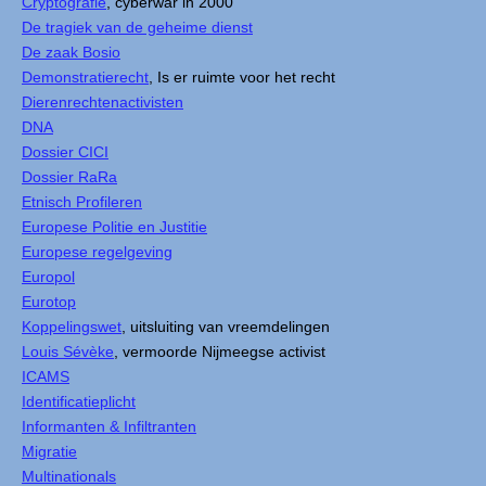
Cryptografie
, cyberwar in 2000
De tragiek van de geheime dienst
De zaak Bosio
Demonstratierecht
, Is er ruimte voor het recht
Dierenrechtenactivisten
DNA
Dossier CICI
Dossier RaRa
Etnisch Profileren
Europese Politie en Justitie
Europese regelgeving
Europol
Eurotop
Koppelingswet
, uitsluiting van vreemdelingen
Louis Sévèke
, vermoorde Nijmeegse activist
ICAMS
Identificatieplicht
Informanten & Infiltranten
Migratie
Multinationals