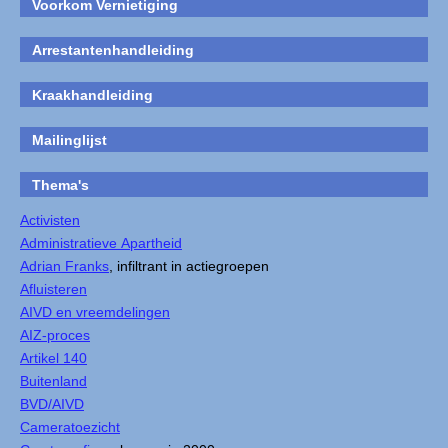
Voorkom Vernietiging
Arrestantenhandleiding
Kraakhandleiding
Mailinglijst
Thema's
Activisten
Administratieve Apartheid
Adrian Franks
, infiltrant in actiegroepen
Afluisteren
AIVD en vreemdelingen
AIZ-proces
Artikel 140
Buitenland
BVD/AIVD
Cameratoezicht