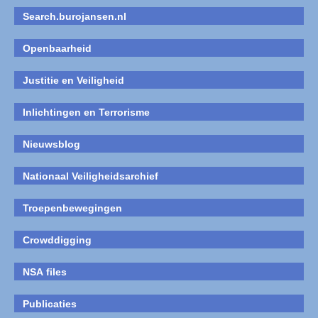
Search.burojansen.nl
Openbaarheid
Justitie en Veiligheid
Inlichtingen en Terrorisme
Nieuwsblog
Nationaal Veiligheidsarchief
Troepenbewegingen
Crowddigging
NSA files
Publicaties