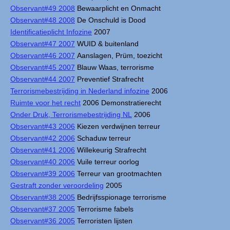
Observant#49 2008
Bewaarplicht en Onmacht
Observant#48 2008
De Onschuld is Dood
Identificatieplicht Infozine
2007
Observant#47 2007
WUID & buitenland
Observant#46 2007
Aanslagen, Prüm, toezicht
Observant#45 2007
Blauw Waas, terrorisme
Observant#44 2007
Preventief Strafrecht
Terrorismebestrijding in Nederland infozine
2006
Ruimte voor het recht
2006 Demonstratierecht
Onder Druk, Terrorismebestrijding NL
2006
Observant#43 2006
Kiezen verdwijnen terreur
Observant#42 2006
Schaduw terreur
Observant#41 2006
Willekeurig Strafrecht
Observant#40 2006
Vuile terreur oorlog
Observant#39 2006
Terreur van grootmachten
Gestraft zonder veroordeling
2005
Observant#38 2005
Bedrijfsspionage terrorisme
Observant#37 2005
Terrorisme fabels
Observant#36 2005
Terroristen lijsten