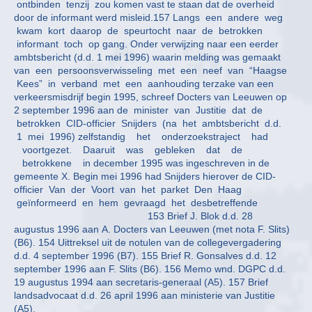
ontbinden tenzij zou komen vast te staan dat de overheid
door de informant werd misleid.157 Langs een andere weg
kwam kort daarop de speurtocht naar de betrokken
informant toch op gang. Onder verwijzing naar een eerder
ambtsbericht (d.d. 1 mei 1996) waarin melding was gemaakt
van een persoonsverwisseling met een neef van “Haagse
Kees” in verband met een aanhouding terzake van een
verkeersmisdrijf begin 1995, schreef Docters van Leeuwen op
2 september 1996 aan de minister van Justitie dat de
betrokken CID-officier Snijders (na het ambtsbericht d.d.
1 mei 1996) zelfstandig het onderzoekstraject had
voortgezet. Daaruit was gebleken dat de
betrokkene in december 1995 was ingeschreven in de
gemeente X. Begin mei 1996 had Snijders hierover de CID-
officier Van der Voort van het parket Den Haag
geïnformeerd en hem gevraagd het desbetreffende
153 Brief J. Blok d.d. 28
augustus 1996 aan A. Docters van Leeuwen (met nota F. Slits)
(B6). 154 Uittreksel uit de notulen van de collegevergadering
d.d. 4 september 1996 (B7). 155 Brief R. Gonsalves d.d. 12
september 1996 aan F. Slits (B6). 156 Memo wnd. DGPC d.d.
19 augustus 1994 aan secretaris-generaal (A5). 157 Brief
landsadvocaat d.d. 26 april 1996 aan ministerie van Justitie
(A5).