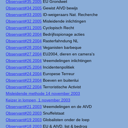
Observant#35 2005
EU Grondwet
Observant#34 2005
Gewist AIVD bewijs
Observant#33 2005
ID-weigeraars Nat. Recherche
Observant#32 2005
Misleidende inlichtingen
Observant#31 2005
Cyclopisch Recht
Observant#30 2004
Bedrijfsspionage acties
Observant#29 2004
Rasterfahndung NL
Observant#28 2004
Veganisten barbeque
Observant#27 2004
EU2004, dieren en camera's
Observant#26 2004
Vreemdelingen inlichtingen
Observant#25 2004
Incidentenpolitiek
Observant#24 2004
Europese Terreur
Observant#23 2004
Boeven en buitenlui
Observant#22 2004
Terroristische Activist
Misleidende methode 14 november 2003
Keizer in lompen, 1 november 2003
Observant#21 2003
Vreemdelingen en de AIVD
Observant#20 2003
Snuffelstaat
Observant#19 2003
Globalisten onder de loep
Observant#18 2003
EU & AIVD, list & bedrog