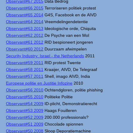
Observant#67 2015
Data Bedrog
Observant#66 2015
Terroriseren politiek protest
Observant#65 2014
G4S, Facebook en de AIVD
Observant#64 2014
Vreemdelingendetentie
Observant#63 2013
Ideologische orde, Chiquita
Observant#62 2012
De Psyche van een Mol
Observant#61 2012
RID bespioneert jongeren
Observant#60 2012
Duurzaam afwimpelen
Security Industry: Israel - the Netherlands
2011
Observant#59 2011
RID protest Twente
Observant#58 2011
Kraaijer, AIVD, De Telegraaf
Observant#57 2011
Shell, imago AIVD, India
Europese politie en Justitie Infozine
2010
Observant#56 2010
Ochtendgloren, politie phishing
Observant#55 2010
Politieke Politie
Observant#54 2009
ID-plicht, Demonstratierecht
Observant#53 2009
Haags Fouilleren
Observant#52 2009
200.000 professionals?
Observant#51 2009
Chocolade spionnen
Observant#50 2008
Sloop Deporatiemachine