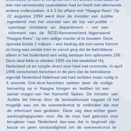
dan niet vermeende) raakvlakken had en heeft met allerhande
andere onderzoeken. 4.4.3 De affaire met “Haagse Kees” Op
22 augustus 1994 werd door de minister van Justitie
ingestemd met het voorstel van de top van justitie –
openbaar ministerie en departement – om een
informant van de RCID-Kennemerland, bijgenaamd
“Haagse Kees”, op een veilige manier af te bouwen. Deze
operatie kostte 2 miljoen – een bedrag dat met name hierom
zo hoog was omdat men er vanuit ging dat de betrokkene
alleen in het buitenland een veilig bestaan kon opbouwen.156
Deze deal lekte in oktober 1995 via het weekblad Vrij
Nederland uit en zorgde direct voor heel wat commotie. In april
1996 verschenen berichten in de pers dat de betrokkene
eigenlijk Nederland helemaal niet had verlaten maar rustig in
X. woonde. Ook deze berichten wekten weer de nodige
beroering op in Haagse kringen en leidden tot een
aantal vragen van het Kamerlid Sipkes. De minister van
Justitie liet hierop door de landsadvocaat nagaan of het
mogelijk was om de overeenkomst te ontbinden die met
de informant was gesloten. Deze zag daar echter geen
aanknopingspunten voor. Als de man had gekozen voor
terugkeer naar Nederland dan was dat in beginsel zijn
keuze en geen omstandigheid om de overeenkomst te