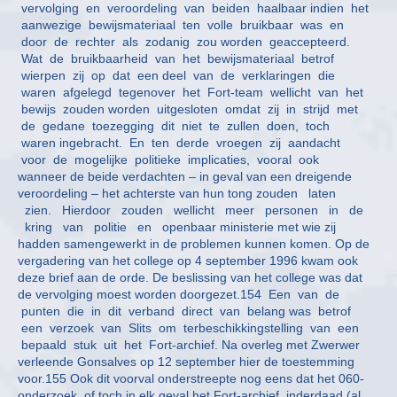
vervolging en veroordeling van beiden haalbaar indien het
aanwezige bewijsmateriaal ten volle bruikbaar was en
door de rechter als zodanig zou worden geaccepteerd.
Wat de bruikbaarheid van het bewijsmateriaal betrof
wierpen zij op dat een deel van de verklaringen die
waren afgelegd tegenover het Fort-team wellicht van het
bewijs zouden worden uitgesloten omdat zij in strijd met
de gedane toezegging dit niet te zullen doen, toch
waren ingebracht. En ten derde vroegen zij aandacht
voor de mogelijke politieke implicaties, vooral ook
wanneer de beide verdachten – in geval van een dreigende
veroordeling – het achterste van hun tong zouden laten
zien. Hierdoor zouden wellicht meer personen in de
kring van politie en openbaar ministerie met wie zij
hadden samengewerkt in de problemen kunnen komen. Op de
vergadering van het college op 4 september 1996 kwam ook
deze brief aan de orde. De beslissing van het college was dat
de vervolging moest worden doorgezet.154 Een van de
punten die in dit verband direct van belang was betrof
een verzoek van Slits om terbeschikkingstelling van een
bepaald stuk uit het Fort-archief. Na overleg met Zwerwer
verleende Gonsalves op 12 september hier de toestemming
voor.155 Ook dit voorval onderstreepte nog eens dat het 060-
onderzoek, of toch in elk geval het Fort-archief, inderdaad (al