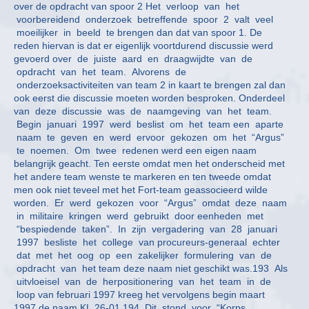
over de opdracht van spoor 2 Het verloop van het
voorbereidend onderzoek betreffende spoor 2 valt veel
moeilijker in beeld te brengen dan dat van spoor 1. De
reden hiervan is dat er eigenlijk voortdurend discussie werd
gevoerd over de juiste aard en draagwijdte van de
opdracht van het team. Alvorens de
onderzoeksactiviteiten van team 2 in kaart te brengen zal dan
ook eerst die discussie moeten worden besproken. Onderdeel
van deze discussie was de naamgeving van het team.
Begin januari 1997 werd beslist om het team een aparte
naam te geven en werd ervoor gekozen om het “Argus”
te noemen. Om twee redenen werd een eigen naam
belangrijk geacht. Ten eerste omdat men het onderscheid met
het andere team wenste te markeren en ten tweede omdat
men ook niet teveel met het Fort-team geassocieerd wilde
worden. Er werd gekozen voor “Argus” omdat deze naam
in militaire kringen werd gebruikt door eenheden met
“bespiedende taken”. In zijn vergadering van 28 januari
1997 besliste het college van procureurs-generaal echter
dat met het oog op een zakelijker formulering van de
opdracht van het team deze naam niet geschikt was.193 Als
uitvloeisel van de herpositionering van het team in de
loop van februari 1997 kreeg het vervolgens begin maart
1997 de naam KL 26-01.194 Dit stond voor “Korps