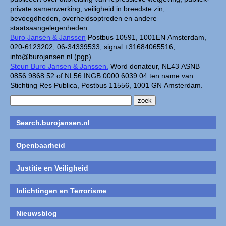
private samenwerking, veiligheid in breedste zin,
bevoegdheden, overheidsoptreden en andere
staatsaangelegenheden.
Buro Jansen & Janssen
Postbus 10591, 1001EN Amsterdam,
020-6123202, 06-34339533, signal +31684065516,
info@burojansen.nl (pgp)
Steun Buro Jansen & Janssen.
Word donateur, NL43 ASNB
0856 9868 52 of NL56 INGB 0000 6039 04 ten name van
Stichting Res Publica, Postbus 11556, 1001 GN Amsterdam.
Search.burojansen.nl
Openbaarheid
Justitie en Veiligheid
Inlichtingen en Terrorisme
Nieuwsblog