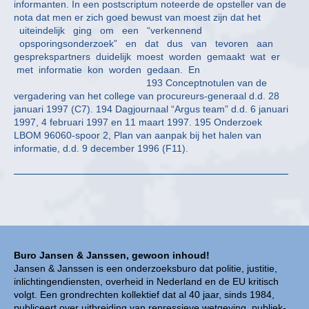
informanten. In een postscriptum noteerde de opsteller van de
nota dat men er zich goed bewust van moest zijn dat het
uiteindelijk ging om een “verkennend
opsporingsonderzoek” en dat dus van tevoren aan
gesprekspartners duidelijk moest worden gemaakt wat er
met informatie kon worden gedaan. En
193 Conceptnotulen van de
vergadering van het college van procureurs-generaal d.d. 28
januari 1997 (C7). 194 Dagjournaal “Argus team” d.d. 6 januari
1997, 4 februari 1997 en 11 maart 1997. 195 Onderzoek
LBOM 96060-spoor 2, Plan van aanpak bij het halen van
informatie, d.d. 9 december 1996 (F11).
Buro Jansen & Janssen, gewoon inhoud!
Jansen & Janssen is een onderzoeksburo dat politie, justitie,
inlichtingendiensten, overheid in Nederland en de EU kritisch
volgt. Een grondrechten kollektief dat al 40 jaar, sinds 1984,
publiceert over uitbreiding van repressieve wetgeving, publiek-