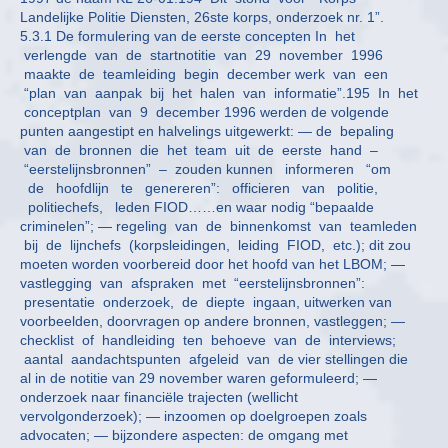
Landelijke Politie Diensten, 26ste korps, onderzoek nr. 1”.
5.3.1 De formulering van de eerste concepten In het
verlengde van de startnotitie van 29 november 1996
maakte de teamleiding begin december werk van een
“plan van aanpak bij het halen van informatie”.195 In het
conceptplan van 9 december 1996 werden de volgende
punten aangestipt en halvelings uitgewerkt: — de bepaling
van de bronnen die het team uit de eerste hand –
“eerstelijnsbronnen” – zouden kunnen informeren “om
de hoofdlijn te genereren”: officieren van politie,
politiechefs, leden FIOD……en waar nodig “bepaalde
criminelen”; — regeling van de binnenkomst van teamleden
bij de lijnchefs (korpsleidingen, leiding FIOD, etc.); dit zou
moeten worden voorbereid door het hoofd van het LBOM; —
vastlegging van afspraken met “eerstelijnsbronnen”:
presentatie onderzoek, de diepte ingaan, uitwerken van
voorbeelden, doorvragen op andere bronnen, vastleggen; —
checklist of handleiding ten behoeve van de interviews;
aantal aandachtspunten afgeleid van de vier stellingen die
al in de notitie van 29 november waren geformuleerd; —
onderzoek naar financiële trajecten (wellicht
vervolgonderzoek); — inzoomen op doelgroepen zoals
advocaten; — bijzondere aspecten: de omgang met