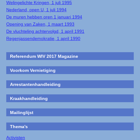
Welingelichte Kringen, 1 juli 1995
Nederland, open U, 1 juli 1994
De muren hebben oren 1 januari 1994
Opening van Zaken, 1 maart 1993
De vluchteling achtervolgd, 1 april 1991
Regenjassendemokratie, 1 april 1990
Referendum WIV 2017 Magazine
Voorkom Vernietiging
Arrestantenhandleiding
Kraakhandleiding
Mailinglijst
Thema's
Activisten