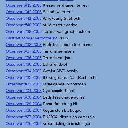
Observant#43 2006
Kiezen verdwijnen terreur
Observant#42 2006
Schaduw terreur
Observant#41 2006
Willekeurig Strafrecht
Observant#40 2006
Vuile terreur oorlog
Observant#39 2006
Terreur van grootmachten
Gestraft zonder veroordeling
2005
Observant#38 2005
Bedrijfsspionage terrorisme
Observant#37 2005
Terrorisme fabels
Observant#36 2005
Terroristen lijsten
Observant#35 2005
EU Grondwet
Observant#34 2005
Gewist AIVD bewijs
Observant#33 2005
ID-weigeraars Nat. Recherche
Observant#32 2005
Misleidende inlichtingen
Observant#31 2005
Cyclopisch Recht
Observant#30 2004
Bedrijfsspionage acties
Observant#29 2004
Rasterfahndung NL
Observant#28 2004
Veganisten barbeque
Observant#27 2004
EU2004, dieren en camera's
Observant#26 2004
Vreemdelingen inlichtingen