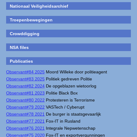
Nationaal Veiligheidsarchief
Troepenbewegingen
Crowddigging
NSA files
Publicaties
Observant#84 2025
Moord Willeke door politieagent
Observant#83 2025
Politiek gedreven Politie
Observant#82 2024
De opgeblazen wietoorlog
Observant#81 2023
Politie Black Box
Observant#80 2022
Protesteren is Terrorisme
Observant#79 2022
VASTech / Cyberupt
Observant#78 2021
De burger is staatsgevaarlijk
Observant#77 2021
Fox-IT in Rusland
Observant#76 2021
Integrale Nepwetenschap
Observant#75 2020
Fox-IT en exportvergunningen