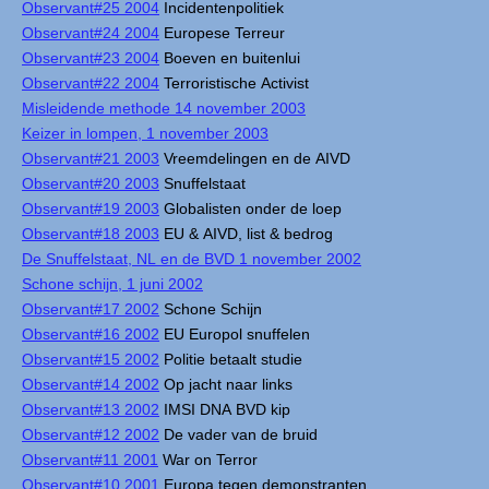
Observant#25 2004
Incidentenpolitiek
Observant#24 2004
Europese Terreur
Observant#23 2004
Boeven en buitenlui
Observant#22 2004
Terroristische Activist
Misleidende methode 14 november 2003
Keizer in lompen, 1 november 2003
Observant#21 2003
Vreemdelingen en de AIVD
Observant#20 2003
Snuffelstaat
Observant#19 2003
Globalisten onder de loep
Observant#18 2003
EU & AIVD, list & bedrog
De Snuffelstaat, NL en de BVD 1 november 2002
Schone schijn, 1 juni 2002
Observant#17 2002
Schone Schijn
Observant#16 2002
EU Europol snuffelen
Observant#15 2002
Politie betaalt studie
Observant#14 2002
Op jacht naar links
Observant#13 2002
IMSI DNA BVD kip
Observant#12 2002
De vader van de bruid
Observant#11 2001
War on Terror
Observant#10 2001
Europa tegen demonstranten