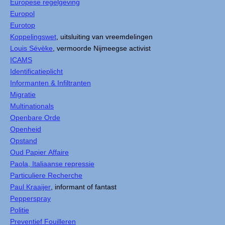
Europese regelgeving
Europol
Eurotop
Koppelingswet
, uitsluiting van vreemdelingen
Louis Sévèke
, vermoorde Nijmeegse activist
ICAMS
Identificatieplicht
Informanten & Infiltranten
Migratie
Multinationals
Openbare Orde
Openheid
Opstand
Oud Papier Affaire
Paola, Italiaanse repressie
Particuliere Recherche
Paul Kraaijer
, informant of fantast
Pepperspray
Politie
Preventief Fouilleren