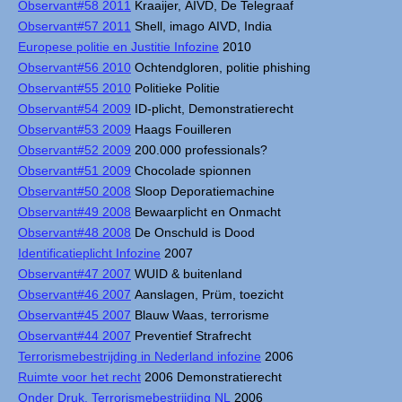
Observant#58 2011
Kraaijer, AIVD, De Telegraaf
Observant#57 2011
Shell, imago AIVD, India
Europese politie en Justitie Infozine
2010
Observant#56 2010
Ochtendgloren, politie phishing
Observant#55 2010
Politieke Politie
Observant#54 2009
ID-plicht, Demonstratierecht
Observant#53 2009
Haags Fouilleren
Observant#52 2009
200.000 professionals?
Observant#51 2009
Chocolade spionnen
Observant#50 2008
Sloop Deporatiemachine
Observant#49 2008
Bewaarplicht en Onmacht
Observant#48 2008
De Onschuld is Dood
Identificatieplicht Infozine
2007
Observant#47 2007
WUID & buitenland
Observant#46 2007
Aanslagen, Prüm, toezicht
Observant#45 2007
Blauw Waas, terrorisme
Observant#44 2007
Preventief Strafrecht
Terrorismebestrijding in Nederland infozine
2006
Ruimte voor het recht
2006 Demonstratierecht
Onder Druk, Terrorismebestrijding NL
2006