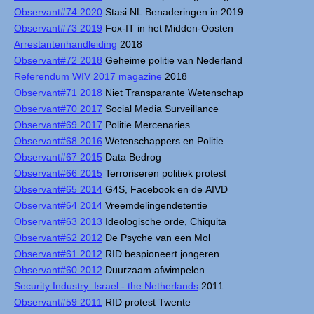
Observant#74 2020
Stasi NL Benaderingen in 2019
Observant#73 2019
Fox-IT in het Midden-Oosten
Arrestantenhandleiding
2018
Observant#72 2018
Geheime politie van Nederland
Referendum WIV 2017 magazine
2018
Observant#71 2018
Niet Transparante Wetenschap
Observant#70 2017
Social Media Surveillance
Observant#69 2017
Politie Mercenaries
Observant#68 2016
Wetenschappers en Politie
Observant#67 2015
Data Bedrog
Observant#66 2015
Terroriseren politiek protest
Observant#65 2014
G4S, Facebook en de AIVD
Observant#64 2014
Vreemdelingendetentie
Observant#63 2013
Ideologische orde, Chiquita
Observant#62 2012
De Psyche van een Mol
Observant#61 2012
RID bespioneert jongeren
Observant#60 2012
Duurzaam afwimpelen
Security Industry: Israel - the Netherlands
2011
Observant#59 2011
RID protest Twente