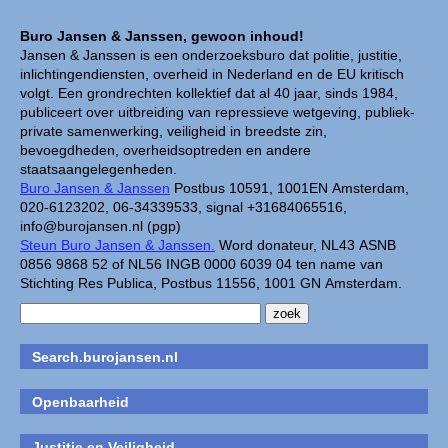
Buro Jansen & Janssen, gewoon inhoud!
Jansen & Janssen is een onderzoeksburo dat politie, justitie,
inlichtingendiensten, overheid in Nederland en de EU kritisch
volgt. Een grondrechten kollektief dat al 40 jaar, sinds 1984,
publiceert over uitbreiding van repressieve wetgeving, publiek-
private samenwerking, veiligheid in breedste zin,
bevoegdheden, overheidsoptreden en andere
staatsaangelegenheden.
Buro Jansen & Janssen
Postbus 10591, 1001EN Amsterdam,
020-6123202, 06-34339533, signal +31684065516,
info@burojansen.nl (pgp)
Steun Buro Jansen & Janssen.
Word donateur, NL43 ASNB
0856 9868 52 of NL56 INGB 0000 6039 04 ten name van
Stichting Res Publica, Postbus 11556, 1001 GN Amsterdam.
Search.burojansen.nl
Openbaarheid
Justitie en Veiligheid