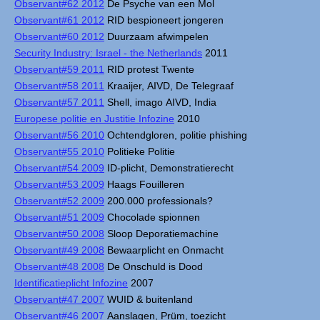
Observant#62 2012
De Psyche van een Mol
Observant#61 2012
RID bespioneert jongeren
Observant#60 2012
Duurzaam afwimpelen
Security Industry: Israel - the Netherlands
2011
Observant#59 2011
RID protest Twente
Observant#58 2011
Kraaijer, AIVD, De Telegraaf
Observant#57 2011
Shell, imago AIVD, India
Europese politie en Justitie Infozine
2010
Observant#56 2010
Ochtendgloren, politie phishing
Observant#55 2010
Politieke Politie
Observant#54 2009
ID-plicht, Demonstratierecht
Observant#53 2009
Haags Fouilleren
Observant#52 2009
200.000 professionals?
Observant#51 2009
Chocolade spionnen
Observant#50 2008
Sloop Deporatiemachine
Observant#49 2008
Bewaarplicht en Onmacht
Observant#48 2008
De Onschuld is Dood
Identificatieplicht Infozine
2007
Observant#47 2007
WUID & buitenland
Observant#46 2007
Aanslagen, Prüm, toezicht