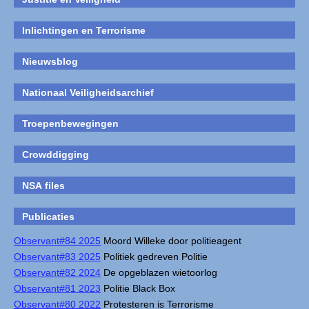
Inlichtingen en Terrorisme
Nieuwsblog
Nationaal Veiligheidsarchief
Troepenbewegingen
Crowddigging
NSA files
Publicaties
Observant#84 2025
Moord Willeke door politieagent
Observant#83 2025
Politiek gedreven Politie
Observant#82 2024
De opgeblazen wietoorlog
Observant#81 2023
Politie Black Box
Observant#80 2022
Protesteren is Terrorisme