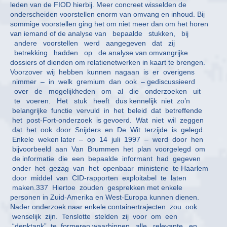
leden van de FIOD hierbij. Meer concreet wisselden de
onderscheiden voorstellen enorm van omvang en inhoud. Bij
sommige voorstellen ging het om niet meer dan om het horen
van iemand of de analyse van bepaalde stukken, bij
andere voorstellen werd aangegeven dat zij
betrekking hadden op de analyse van omvangrijke
dossiers of dienden om relatienetwerken in kaart te brengen.
Voorzover wij hebben kunnen nagaan is er overigens
nimmer – in welk gremium dan ook – gediscussieerd
over de mogelijkheden om al die onderzoeken uit
te voeren. Het stuk heeft dus kennelijk niet zo’n
belangrijke functie vervuld in het beleid dat betreffende
het post-Fort-onderzoek is gevoerd. Wat niet wil zeggen
dat het ook door Snijders en De Wit terzijde is gelegd.
Enkele weken later – op 14 juli 1997 – werd door hen
bijvoorbeeld aan Van Brummen het plan voorgelegd om
de informatie die een bepaalde informant had gegeven
onder het gezag van het openbaar ministerie te Haarlem
door middel van CID-rapporten exploitabel te laten
maken.337 Hiertoe zouden gesprekken met enkele
personen in Zuid-Amerika en West-Europa kunnen dienen.
Nader onderzoek naar enkele containertrajecten zou ook
wenselijk zijn. Tenslotte stelden zij voor om een
“denktank” te formeren waarbinnen alle relevante en