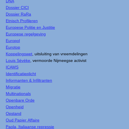
DNA
Dossier CICI
Dossier RaRa
Etnisch Profileren
Europese Politie en Justitie
Europese regelgeving
Europol
Eurotop
Koppelingswet
, uitsluiting van vreemdelingen
Louis Sévèke
, vermoorde Nijmeegse activist
ICAMS
Identificatieplicht
Informanten & Infiltranten
Migratie
Multinationals
Openbare Orde
Openheid
Opstand
Oud Papier Affaire
Paola, Italiaanse repressie