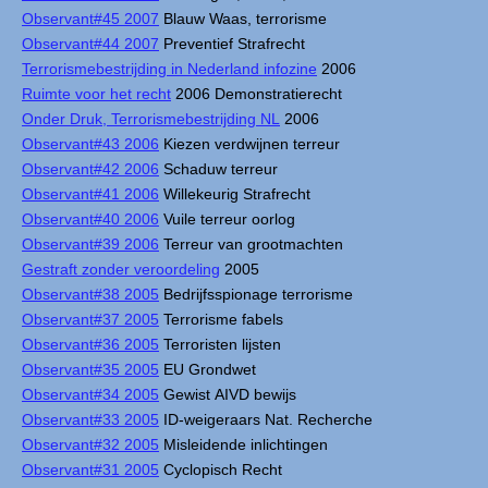
Observant#45 2007
Blauw Waas, terrorisme
Observant#44 2007
Preventief Strafrecht
Terrorismebestrijding in Nederland infozine
2006
Ruimte voor het recht
2006 Demonstratierecht
Onder Druk, Terrorismebestrijding NL
2006
Observant#43 2006
Kiezen verdwijnen terreur
Observant#42 2006
Schaduw terreur
Observant#41 2006
Willekeurig Strafrecht
Observant#40 2006
Vuile terreur oorlog
Observant#39 2006
Terreur van grootmachten
Gestraft zonder veroordeling
2005
Observant#38 2005
Bedrijfsspionage terrorisme
Observant#37 2005
Terrorisme fabels
Observant#36 2005
Terroristen lijsten
Observant#35 2005
EU Grondwet
Observant#34 2005
Gewist AIVD bewijs
Observant#33 2005
ID-weigeraars Nat. Recherche
Observant#32 2005
Misleidende inlichtingen
Observant#31 2005
Cyclopisch Recht