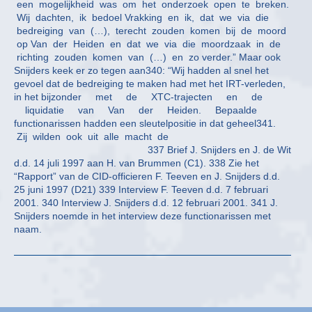
een mogelijkheid was om het onderzoek open te breken.
Wij dachten, ik bedoel Vrakking en ik, dat we via die
bedreiging van (…), terecht zouden komen bij de moord
op Van der Heiden en dat we via die moordzaak in de
richting zouden komen van (…) en zo verder.” Maar ook
Snijders keek er zo tegen aan340: “Wij hadden al snel het
gevoel dat de bedreiging te maken had met het IRT-verleden,
in het bijzonder met de XTC-trajecten en de
liquidatie van Van der Heiden. Bepaalde
functionarissen hadden een sleutelpositie in dat geheel341.
Zij wilden ook uit alle macht de
337 Brief J. Snijders en J. de Wit
d.d. 14 juli 1997 aan H. van Brummen (C1). 338 Zie het
“Rapport” van de CID-officieren F. Teeven en J. Snijders d.d.
25 juni 1997 (D21) 339 Interview F. Teeven d.d. 7 februari
2001. 340 Interview J. Snijders d.d. 12 februari 2001. 341 J.
Snijders noemde in het interview deze functionarissen met
naam.