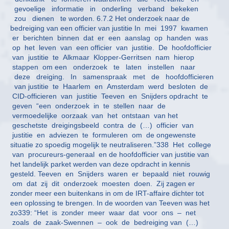
gevoelige informatie in onderling verband bekeken
zou dienen te worden. 6.7.2 Het onderzoek naar de
bedreiging van een officier van justitie In mei 1997 kwamen
er berichten binnen dat er een aanslag op handen was
op het leven van een officier van justitie. De hoofdofficier
van justitie te Alkmaar Klopper-Gerritsen nam hierop
stappen om een onderzoek te laten instellen naar
deze dreiging. In samenspraak met de hoofdofficieren
van justitie te Haarlem en Amsterdam werd besloten de
CID-officieren van justitie Teeven en Snijders opdracht te
geven “een onderzoek in te stellen naar de
vermoedelijke oorzaak van het ontstaan van het
geschetste dreigingsbeeld contra de (…) officier van
justitie en adviezen te formuleren om de ongewenste
situatie zo spoedig mogelijk te neutraliseren.”338 Het college
van procureurs-generaal en de hoofdofficier van justitie van
het landelijk parket werden van deze opdracht in kennis
gesteld. Teeven en Snijders waren er bepaald niet rouwig
om dat zij dit onderzoek moesten doen. Zij zagen er
zonder meer een buitenkans in om de IRT-affaire dichter tot
een oplossing te brengen. In de woorden van Teeven was het
zo339: “Het is zonder meer waar dat voor ons – net
zoals de zaak-Swennen – ook de bedreiging van (…)