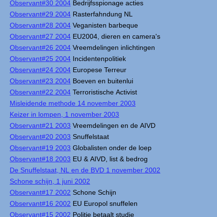
Observant#30 2004
Bedrijfsspionage acties
Observant#29 2004
Rasterfahndung NL
Observant#28 2004
Veganisten barbeque
Observant#27 2004
EU2004, dieren en camera's
Observant#26 2004
Vreemdelingen inlichtingen
Observant#25 2004
Incidentenpolitiek
Observant#24 2004
Europese Terreur
Observant#23 2004
Boeven en buitenlui
Observant#22 2004
Terroristische Activist
Misleidende methode 14 november 2003
Keizer in lompen, 1 november 2003
Observant#21 2003
Vreemdelingen en de AIVD
Observant#20 2003
Snuffelstaat
Observant#19 2003
Globalisten onder de loep
Observant#18 2003
EU & AIVD, list & bedrog
De Snuffelstaat, NL en de BVD 1 november 2002
Schone schijn, 1 juni 2002
Observant#17 2002
Schone Schijn
Observant#16 2002
EU Europol snuffelen
Observant#15 2002
Politie betaalt studie