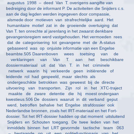
augustus 1998 – deed Van T. overigens aangifte van
bedreiging door de informant P. De activiteiten die Snijders c.s.
aan de dag legden werden ingegeven door compassie,
alsmede door motieven van strafrechtelijke aard. Het
humanitaire motief zat in de groeiende overtuiging dat
Van T. ten onrechte al jarenlang in het zwaarst denkbare
gevangenisregiem werd vastgehouden. Het vermoeden rees
dat de categorisering tot gevangene met de A-status
gebaseerd was op onjuiste informatie van een Engelse
beambte.505 Daarenboven wees toetsing van de
verklaringen van Van T. aan het beschikbare
dossiermateriaal uit dat Van T. in het criminele
netwerk waarin hij verkeerde geen initiërende of
leidende rol had gespeeld, maar slechts als
ondergeschikte betrokken was geweest bij de directe
uitvoering van transporten. Zijn rol in het XTC-traject
maakte de zware detentie die hij moest ondergaan
kwestieus.506 De dossiers waaruit in dit verband geput
werd, betroffen behalve het Engelse strafdossier ook
Nederlandse bronnen, zoals het IRT-materiaal en het Fort-
dossier. Tot het IRT-dossier hadden op dat moment uitsluitend
Snijders en Schouten toegang. De twee leden van het
inmiddels binnen het LRT gevormde tactische team 063
– bestaande op uit een politiefunctionaris van het