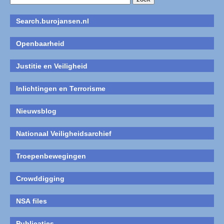
Search.burojansen.nl
Openbaarheid
Justitie en Veiligheid
Inlichtingen en Terrorisme
Nieuwsblog
Nationaal Veiligheidsarchief
Troepenbewegingen
Crowddigging
NSA files
Publicaties