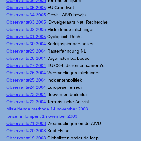
Observant#36 2005
Terroristen lijsten
Observant#35 2005
EU Grondwet
Observant#34 2005
Gewist AIVD bewijs
Observant#33 2005
ID-weigeraars Nat. Recherche
Observant#32 2005
Misleidende inlichtingen
Observant#31 2005
Cyclopisch Recht
Observant#30 2004
Bedrijfsspionage acties
Observant#29 2004
Rasterfahndung NL
Observant#28 2004
Veganisten barbeque
Observant#27 2004
EU2004, dieren en camera's
Observant#26 2004
Vreemdelingen inlichtingen
Observant#25 2004
Incidentenpolitiek
Observant#24 2004
Europese Terreur
Observant#23 2004
Boeven en buitenlui
Observant#22 2004
Terroristische Activist
Misleidende methode 14 november 2003
Keizer in lompen, 1 november 2003
Observant#21 2003
Vreemdelingen en de AIVD
Observant#20 2003
Snuffelstaat
Observant#19 2003
Globalisten onder de loep