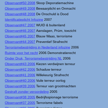
Observant#50 2008
Sloop Deporatiemachine
Observant#49 2008
Bewaarplicht en Onmacht
Observant#48 2008
De Onschuld is Dood
Identificatieplicht Infozine
2007
Observant#47 2007
WUID & buitenland
Observant#46 2007
Aanslagen, Prüm, toezicht
Observant#45 2007
Blauw Waas, terrorisme
Observant#44 2007
Preventief Strafrecht
Terrorismebestrijding in Nederland infozine
2006
Ruimte voor het recht
2006 Demonstratierecht
Onder Druk, Terrorismebestrijding NL
2006
Observant#43 2006
Kiezen verdwijnen terreur
Observant#42 2006
Schaduw terreur
Observant#41 2006
Willekeurig Strafrecht
Observant#40 2006
Vuile terreur oorlog
Observant#39 2006
Terreur van grootmachten
Gestraft zonder veroordeling
2005
Observant#38 2005
Bedrijfsspionage terrorisme
Observant#37 2005
Terrorisme fabels