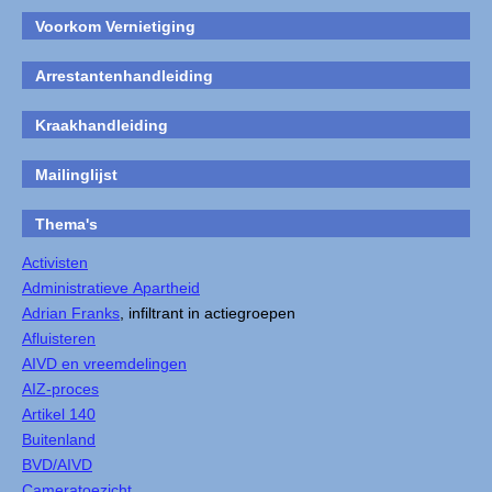
Voorkom Vernietiging
Arrestantenhandleiding
Kraakhandleiding
Mailinglijst
Thema's
Activisten
Administratieve Apartheid
Adrian Franks
, infiltrant in actiegroepen
Afluisteren
AIVD en vreemdelingen
AIZ-proces
Artikel 140
Buitenland
BVD/AIVD
Cameratoezicht