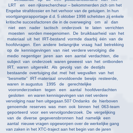
LRT en een rijksrechercheur – bekommerden zich om het
Engelse strafdossier en het verhoor van de getuigen. In hun
voortgangsrapportage d.d. 5 oktober 1998 schetsten zij enkele
kritische succesfactoren die in de overweging om al dan
niet een nader tactisch onderzoek te laten verrichten
moesten worden meegenomen. De bruikbaarheid van het
materiaal uit het IRT-bestand vormde daarbij één van de
hoofdvragen. Een andere belangrijke vraag had betrekking
op de kennisgevingen van niet verdere vervolging die
medio negentiger jaren aan een aantal verdachten, die
subject van onderzoek waren geweest van het ontbonden
IRT, waren uitgereikt. Als gevolg van de destijds
bestaande overtuiging dat met het wegvallen van het
“besmette” IRT-materiaal onvoldoende bewijs resteerde,
waren in augustus 1995 de gerechtelijke
vooronderzoeken tegen een aantal hoofdverdachten
gesloten en waren kennisgevingen van niet verdere
vervolging naar hen uitgegaan.507 Ondanks de hierboven
genoemde reserves was men ook binnen het 063-team
geporteerd voor een vervolgonderzoek. De vergelijking
van de diverse gegevensbronnen had namelijk een
aantal nieuwe vragen opgeworpen over de werkelijke gang
van zaken in het XTC-traject aan het begin van de jaren