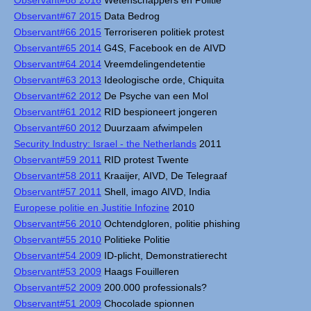
Observant#68 2016
Wetenschappers en Politie
Observant#67 2015
Data Bedrog
Observant#66 2015
Terroriseren politiek protest
Observant#65 2014
G4S, Facebook en de AIVD
Observant#64 2014
Vreemdelingendetentie
Observant#63 2013
Ideologische orde, Chiquita
Observant#62 2012
De Psyche van een Mol
Observant#61 2012
RID bespioneert jongeren
Observant#60 2012
Duurzaam afwimpelen
Security Industry: Israel - the Netherlands
2011
Observant#59 2011
RID protest Twente
Observant#58 2011
Kraaijer, AIVD, De Telegraaf
Observant#57 2011
Shell, imago AIVD, India
Europese politie en Justitie Infozine
2010
Observant#56 2010
Ochtendgloren, politie phishing
Observant#55 2010
Politieke Politie
Observant#54 2009
ID-plicht, Demonstratierecht
Observant#53 2009
Haags Fouilleren
Observant#52 2009
200.000 professionals?
Observant#51 2009
Chocolade spionnen