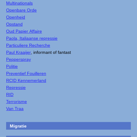
Multinationals
Openbare Orde
Openheid
Opstand
Oud Papier Affaire
Paola, Italiaanse repressie
Particuliere Recherche
Paul Kraaijer
, informant of fantast
Pepperspray
Politie
Preventief Fouilleren
RCID Kennemerland
Repressie
RID
Terrorisme
Van Traa
Migratie