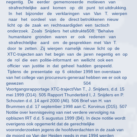
negentig. De eerder gememoreerde motieven van
strafrechtelijke aard komen op dit punt tot uitdrukking.
In het bijzonder de verklaringen van Van T. wierpen
naar het oordeel van de direct betrokkenen nieuw
licht op de zaak en rechtvaardigden een tactisch
onderzoek. Zoals Snijders het uitdrukte508: “Behalve
humanitaire gronden waren er ook redenen van
strafrechtelijke aard om de gesprekken met Van T.
door te zetten. Zij wierpen namelijk nieuw licht op de
XTC-trajecten aan het begin van de jaren negentig en op
de rol die een politie-informant en wellicht ook een
officier van justitie in dat geheel hadden gespeeld.
Tijdens de presentatie op 6 oktober 1998 ten overstaan
van het college van procureurs-generaal hebben we er ook op
gewezen 504
Voortgangsrapportage XTC-traject/Van T., J. Snijders, d.d. 15
mei 1999 (D14). 505 Rapport Thunderbird I, J. Snijders en P.
Schouten d.d. 14 april 2000 (A6). 506 Brief van H. van
Brummen d.d. 17 september 1998 aan C. Korvinus (D15). 507
Notitie over kennisgeving van niet verdere vervolging na
opblazen IRT d.d. 5 augustus 1999 (B4). In deze notitie wordt
overigens ook opgemerkt dat de gerechtelijke
vooronderzoeken jegens de hoofdverdachten in de zaak van
de moord op Van der Heiden reeds in mei 1994 werden