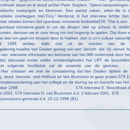
oek staan en ik stond achter Peter Snijders. Tijdens besprekingen 
ridische voetangels en klemmen. Een aantal zaken, zeker die in 
odieke overleggen met Ficq.” Verderop in het interview lichtte Van
 relaties binnen het openbaar ministerie bedoelde578: “Dat is een
t openbaar ministerie goed in om de dingen niet op scherp te stellen
tkomen, deinzen we er voor terug om het hogerop te spelen. Dat doen w
 er dan om gaat om knopen door te hakken, dan is zo’n cultuur natuurlij
ind 1998 verliep, blijkt ook uit de notulen van de
gadering maakte Van Daalen gewag van een bericht dat hij vanuit h
an relevante informatie ten behoeve van het 060 onderzoek door he
laaide) discussie onder welke omstandigheden het LRT de beschikki
n het volgende hoofdstuk zal de essentie van de gerezen
Hier volstaan we met de constatering dat Van Daalen tijdens de
deed hierover met Holthuis en Van Brummen te gaan praten.579 1
rmatievoorziening aan het college en de sturing op en toezicht van het
tot en met oktober 1998. 576 Interview E. Noordhoek d
ri 2001. 578 Interview H. van Brummen d.d. 2 februari 2001. 579
 procureurs-generaal d.d. 23-12-1998 (B1).