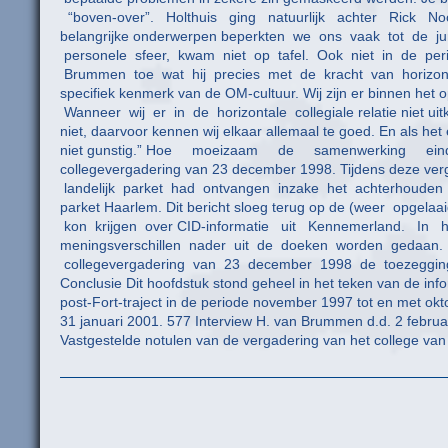
“boven-over”. Holthuis ging natuurlijk achter Rick Noordh
belangrijke onderwerpen beperkten we ons vaak tot de ju
personele sfeer, kwam niet op tafel. Ook niet in de peri
Brummen toe wat hij precies met de kracht van horizontale
specifiek kenmerk van de OM-cultuur. Wij zijn er binnen he
Wanneer wij er in de horizontale collegiale relatie niet ui
niet, daarvoor kennen wij elkaar allemaal te goed. En als het
niet gunstig.” Hoe moeizaam de samenwerking e
collegevergadering van 23 december 1998. Tijdens deze ver
landelijk parket had ontvangen inzake het achterhouden v
parket Haarlem. Dit bericht sloeg terug op de (weer opge
kon krijgen over CID-informatie uit Kennemerland. I
meningsverschillen nader uit de doeken worden gedaan. 
collegevergadering van 23 december 1998 de toezegging 
Conclusie Dit hoofdstuk stond geheel in het teken van de info
post-Fort-traject in de periode november 1997 
31 januari 2001. 577 Interview H. van Brummen d.d. 2 februa
Vastgestelde notulen van de vergadering van het college van