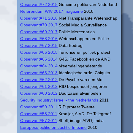
Observant#72 2018
Geheime politie van Nederland
Referendum WIV 2017 magazine
2018
Observant#71 2018
Niet Transparante Wetenschap
Observant#70 2017
Social Media Surveillance
Observant#69 2017
Politie Mercenaries
Observant#68 2016
Wetenschappers en Politie
Observant#67 2015
Data Bedrog
Observant#66 2015
Terroriseren politiek protest
Observant#65 2014
G4S, Facebook en de AIVD
Observant#64 2014
Vreemdelingendetentie
Observant#63 2013
Ideologische orde, Chiquita
Observant#62 2012
De Psyche van een Mol
Observant#61 2012
RID bespioneert jongeren
Observant#60 2012
Duurzaam afwimpelen
Security Industry: Israel - the Netherlands
2011
Observant#59 2011
RID protest Twente
Observant#58 2011
Kraaijer, AIVD, De Telegraaf
Observant#57 2011
Shell, imago AIVD, India
Europese politie en Justitie Infozine
2010