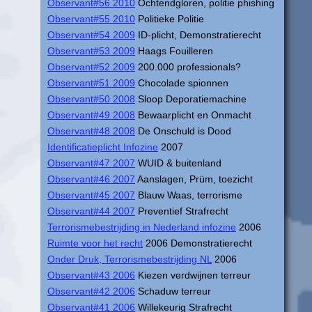
Observant#56 2010
Ochtendgloren, politie phishing
Observant#55 2010
Politieke Politie
Observant#54 2009
ID-plicht, Demonstratierecht
Observant#53 2009
Haags Fouilleren
Observant#52 2009
200.000 professionals?
Observant#51 2009
Chocolade spionnen
Observant#50 2008
Sloop Deporatiemachine
Observant#49 2008
Bewaarplicht en Onmacht
Observant#48 2008
De Onschuld is Dood
Identificatieplicht Infozine
2007
Observant#47 2007
WUID & buitenland
Observant#46 2007
Aanslagen, Prüm, toezicht
Observant#45 2007
Blauw Waas, terrorisme
Observant#44 2007
Preventief Strafrecht
Terrorismebestrijding in Nederland infozine
2006
Ruimte voor het recht
2006 Demonstratierecht
Onder Druk, Terrorismebestrijding NL
2006
Observant#43 2006
Kiezen verdwijnen terreur
Observant#42 2006
Schaduw terreur
Observant#41 2006
Willekeurig Strafrecht