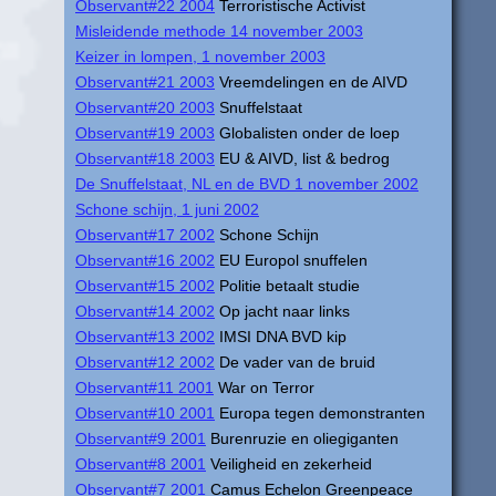
Observant#22 2004
Terroristische Activist
Misleidende methode 14 november 2003
Keizer in lompen, 1 november 2003
Observant#21 2003
Vreemdelingen en de AIVD
Observant#20 2003
Snuffelstaat
Observant#19 2003
Globalisten onder de loep
Observant#18 2003
EU & AIVD, list & bedrog
De Snuffelstaat, NL en de BVD 1 november 2002
Schone schijn, 1 juni 2002
Observant#17 2002
Schone Schijn
Observant#16 2002
EU Europol snuffelen
Observant#15 2002
Politie betaalt studie
Observant#14 2002
Op jacht naar links
Observant#13 2002
IMSI DNA BVD kip
Observant#12 2002
De vader van de bruid
Observant#11 2001
War on Terror
Observant#10 2001
Europa tegen demonstranten
Observant#9 2001
Burenruzie en oliegiganten
Observant#8 2001
Veiligheid en zekerheid
Observant#7 2001
Camus Echelon Greenpeace