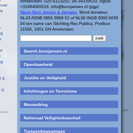
Amsterdam, 020-6123202, 06-34339533, signal
over
+31684065516, info@burojansen.nl (pgp)
de
Steun Buro Jansen & Janssen.
Word donateur,
NL43 ASNB 0856 9868 52 of NL56 INGB 0000 6039
04 ten name van Stichting Res Publica, Postbus
.
11556, 1001 GN Amsterdam.
ij
k
et
Search.burojansen.nl
t
ng
Openbaarheid
Justitie en Veiligheid
2.6
.d.
Inlichtingen en Terrorisme
Nieuwsblog
Nationaal Veiligheidsarchief
Troepenbewegingen