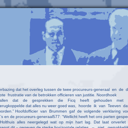
verbazing dat het overleg tussen de twee procureurs-generaal en de d
e frustratie van de betrokken officieren van justitie. Noordhoek
 opgevallen dat de gesprekken die Ficq heeft gehouden met
 terugkoppelde dat alles nu weer goed was, hoorde ik van Teeven da
rden.” Hoofdofficier van Brummen gaf de volgende verklaring vo
 en de procureurs-generaal577: “Wellicht heeft het ons parten gespe
ns Holthuis alles neergelegd wat op mijn hart lag. Dat laat onverlet
engt dit – gegeven de sterke horizontale relaties – niet gemakkelij