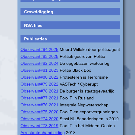
Crowddigging
NSA files
Publicaties
Observant#84 2025
Moord Willeke door politieagent
Observant#83 2025
Politiek gedreven Politie
Observant#82 2024
De opgeblazen wietoorlog
Observant#81 2023
Politie Black Box
Observant#80 2022
Protesteren is Terrorisme
Observant#79 2022
VASTech / Cyberupt
Observant#78 2021
De burger is staatsgevaarlijk
Observant#77 2021
Fox-IT in Rusland
Observant#76 2021
Integrale Nepwetenschap
Observant#75 2020
Fox-IT en exportvergunningen
Observant#74 2020
Stasi NL Benaderingen in 2019
Observant#73 2019
Fox-IT in het Midden-Oosten
Arrestantenhandleiding
2018