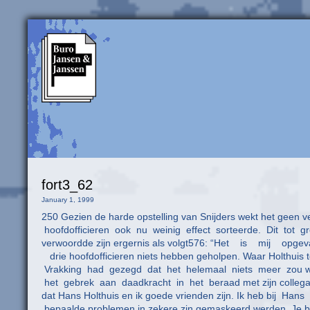
fort3_62
January 1, 1999
250 Gezien de harde opstelling van Snijders wekt het geen 
hoofdofficieren ook nu weinig effect sorteerde. Dit tot grot
verwoordde zijn ergernis als volgt576: “Het is mij
drie hoofdofficieren niets hebben geholpen. Waar Holthuis
Vrakking had gezegd dat het helemaal niets meer zou wo
het gebrek aan daadkracht in het beraad met zijn collega’s
dat Hans Holthuis en ik goede vrienden zijn. Ik heb bij Ha
bepaalde problemen in zekere zin gemaskeerd werden. Je br