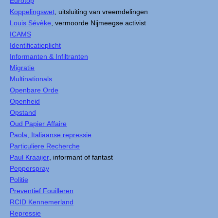
Eurotop
Koppelingswet
, uitsluiting van vreemdelingen
Louis Sévèke
, vermoorde Nijmeegse activist
ICAMS
Identificatieplicht
Informanten & Infiltranten
Migratie
Multinationals
Openbare Orde
Openheid
Opstand
Oud Papier Affaire
Paola, Italiaanse repressie
Particuliere Recherche
Paul Kraaijer
, informant of fantast
Pepperspray
Politie
Preventief Fouilleren
RCID Kennemerland
Repressie