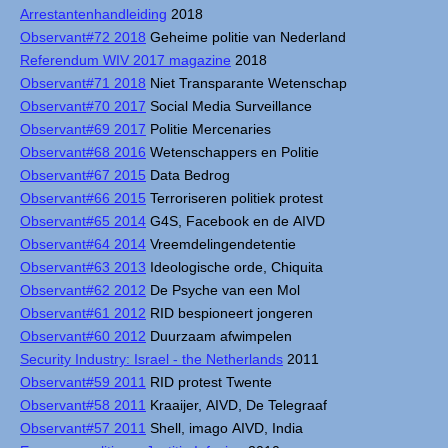
Arrestantenhandleiding
2018
Observant#72 2018
Geheime politie van Nederland
Referendum WIV 2017 magazine
2018
Observant#71 2018
Niet Transparante Wetenschap
Observant#70 2017
Social Media Surveillance
Observant#69 2017
Politie Mercenaries
Observant#68 2016
Wetenschappers en Politie
Observant#67 2015
Data Bedrog
Observant#66 2015
Terroriseren politiek protest
Observant#65 2014
G4S, Facebook en de AIVD
Observant#64 2014
Vreemdelingendetentie
Observant#63 2013
Ideologische orde, Chiquita
Observant#62 2012
De Psyche van een Mol
Observant#61 2012
RID bespioneert jongeren
Observant#60 2012
Duurzaam afwimpelen
Security Industry: Israel - the Netherlands
2011
Observant#59 2011
RID protest Twente
Observant#58 2011
Kraaijer, AIVD, De Telegraaf
Observant#57 2011
Shell, imago AIVD, India