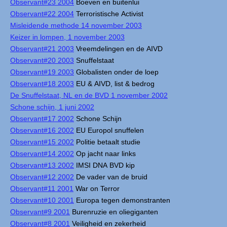
Observant#23 2004
Boeven en buitenlui
Observant#22 2004
Terroristische Activist
Misleidende methode 14 november 2003
Keizer in lompen, 1 november 2003
Observant#21 2003
Vreemdelingen en de AIVD
Observant#20 2003
Snuffelstaat
Observant#19 2003
Globalisten onder de loep
Observant#18 2003
EU & AIVD, list & bedrog
De Snuffelstaat, NL en de BVD 1 november 2002
Schone schijn, 1 juni 2002
Observant#17 2002
Schone Schijn
Observant#16 2002
EU Europol snuffelen
Observant#15 2002
Politie betaalt studie
Observant#14 2002
Op jacht naar links
Observant#13 2002
IMSI DNA BVD kip
Observant#12 2002
De vader van de bruid
Observant#11 2001
War on Terror
Observant#10 2001
Europa tegen demonstranten
Observant#9 2001
Burenruzie en oliegiganten
Observant#8 2001
Veiligheid en zekerheid