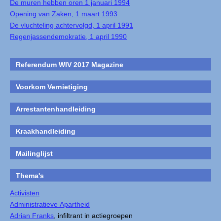
De muren hebben oren 1 januari 1994
Opening van Zaken, 1 maart 1993
De vluchteling achtervolgd, 1 april 1991
Regenjassendemokratie, 1 april 1990
Referendum WIV 2017 Magazine
Voorkom Vernietiging
Arrestantenhandleiding
Kraakhandleiding
Mailinglijst
Thema's
Activisten
Administratieve Apartheid
Adrian Franks
, infiltrant in actiegroepen