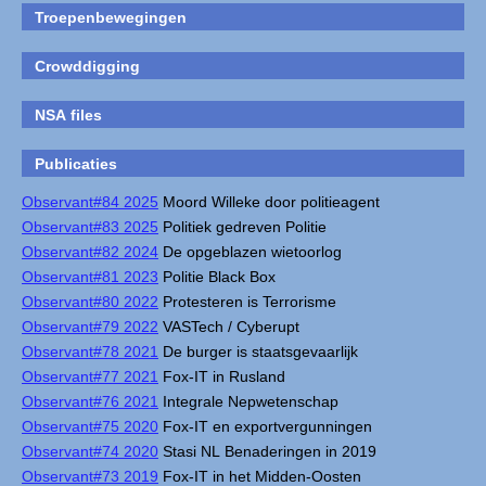
Troepenbewegingen
Crowddigging
NSA files
Publicaties
Observant#84 2025
Moord Willeke door politieagent
Observant#83 2025
Politiek gedreven Politie
Observant#82 2024
De opgeblazen wietoorlog
Observant#81 2023
Politie Black Box
Observant#80 2022
Protesteren is Terrorisme
Observant#79 2022
VASTech / Cyberupt
Observant#78 2021
De burger is staatsgevaarlijk
Observant#77 2021
Fox-IT in Rusland
Observant#76 2021
Integrale Nepwetenschap
Observant#75 2020
Fox-IT en exportvergunningen
Observant#74 2020
Stasi NL Benaderingen in 2019
Observant#73 2019
Fox-IT in het Midden-Oosten