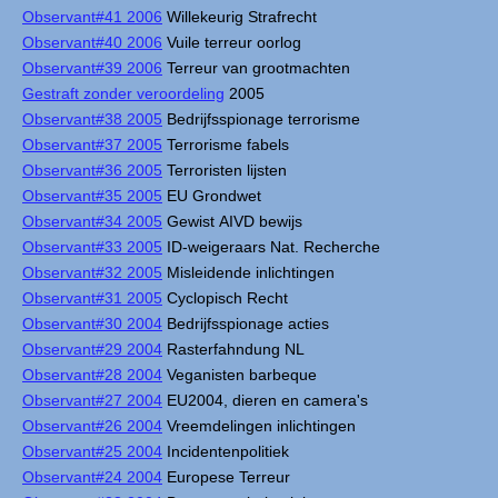
Observant#41 2006
Willekeurig Strafrecht
Observant#40 2006
Vuile terreur oorlog
Observant#39 2006
Terreur van grootmachten
Gestraft zonder veroordeling
2005
Observant#38 2005
Bedrijfsspionage terrorisme
Observant#37 2005
Terrorisme fabels
Observant#36 2005
Terroristen lijsten
Observant#35 2005
EU Grondwet
Observant#34 2005
Gewist AIVD bewijs
Observant#33 2005
ID-weigeraars Nat. Recherche
Observant#32 2005
Misleidende inlichtingen
Observant#31 2005
Cyclopisch Recht
Observant#30 2004
Bedrijfsspionage acties
Observant#29 2004
Rasterfahndung NL
Observant#28 2004
Veganisten barbeque
Observant#27 2004
EU2004, dieren en camera's
Observant#26 2004
Vreemdelingen inlichtingen
Observant#25 2004
Incidentenpolitiek
Observant#24 2004
Europese Terreur