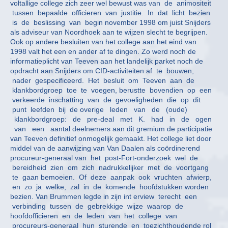
voltallige college zich zeer wel bewust was van de animositeit
tussen bepaalde officieren van justitie. In dat licht bezien
is de beslissing van begin november 1998 om juist Snijders
als adviseur van Noordhoek aan te wijzen slecht te begrijpen.
Ook op andere besluiten van het college aan het eind van
1998 valt het een en ander af te dingen. Zo werd noch de
informatieplicht van Teeven aan het landelijk parket noch de
opdracht aan Snijders om CID-activiteiten af te bouwen,
nader gespecificeerd. Het besluit om Teeven aan de
klankbordgroep toe te voegen, berustte bovendien op een
verkeerde inschatting van de gevoeligheden die op dit
punt leefden bij de overige leden van de (oude)
klankbordgroep: de pre-deal met K. had in de ogen
van een aantal deelnemers aan dit gremium de participatie
van Teeven definitief onmogelijk gemaakt. Het college liet door
middel van de aanwijzing van Van Daalen als coördinerend
procureur-generaal van het post-Fort-onderzoek wel de
bereidheid zien om zich nadrukkelijker met de voortgang
te gaan bemoeien. Of deze aanpak ook vruchten afwierp,
en zo ja welke, zal in de komende hoofdstukken worden
bezien. Van Brummen legde in zijn int erview terecht een
verbinding tussen de gebrekkige wijze waarop de
hoofdofficieren en de leden van het college van
procureurs-generaal hun sturende en toezichthoudende rol