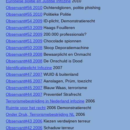
Europese politie en Justitie Infozine
2010
Observant#56 2010
Ochtendgloren, politie phishing
Observant#55 2010
Politieke Politie
Observant#54 2009
ID-plicht, Demonstratierecht
Observant#53 2009
Haags Fouilleren
Observant#52 2009
200.000 professionals?
Observant#51 2009
Chocolade spionnen
Observant#50 2008
Sloop Deporatiemachine
Observant#49 2008
Bewaarplicht en Onmacht
Observant#48 2008
De Onschuld is Dood
Identificatieplicht Infozine
2007
Observant#47 2007
WUID & buitenland
Observant#46 2007
Aanslagen, Prüm, toezicht
Observant#45 2007
Blauw Waas, terrorisme
Observant#44 2007
Preventief Strafrecht
Terrorismebestrijding in Nederland infozine
2006
Ruimte voor het recht
2006 Demonstratierecht
Onder Druk, Terrorismebestrijding NL
2006
Observant#43 2006
Kiezen verdwijnen terreur
Observant#42 2006
Schaduw terreur