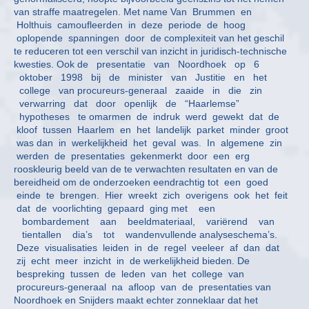
van straffe maatregelen. Met name Van Brummen en
Holthuis camoufleerden in deze periode de hoog
oplopende spanningen door de complexiteit van het geschil
te reduceren tot een verschil van inzicht in juridisch-technische
kwesties. Ook de presentatie van Noordhoek op 6
oktober 1998 bij de minister van Justitie en het
college van procureurs-generaal zaaide in die zin
verwarring dat door openlijk de “Haarlemse”
hypotheses te omarmen de indruk werd gewekt dat de
kloof tussen Haarlem en het landelijk parket minder groot
was dan in werkelijkheid het geval was. In algemene zin
werden de presentaties gekenmerkt door een erg
rooskleurig beeld van de te verwachten resultaten en van de
bereidheid om de onderzoeken eendrachtig tot een goed
einde te brengen. Hier wreekt zich overigens ook het feit
dat de voorlichting gepaard ging met een
bombardement aan beeldmateriaal, variërend van
tientallen dia’s tot wandenvullende analyseschema’s.
Deze visualisaties leiden in de regel veeleer af dan dat
zij echt meer inzicht in de werkelijkheid bieden. De
bespreking tussen de leden van het college van
procureurs-generaal na afloop van de presentaties van
Noordhoek en Snijders maakt echter zonneklaar dat het