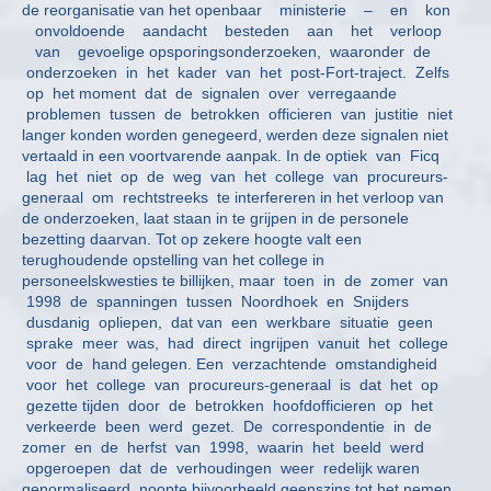
de reorganisatie van het openbaar ministerie – en kon
onvoldoende aandacht besteden aan het verloop
van gevoelige opsporingsonderzoeken, waaronder de
onderzoeken in het kader van het post-Fort-traject. Zelfs
op het moment dat de signalen over verregaande
problemen tussen de betrokken officieren van justitie niet
langer konden worden genegeerd, werden deze signalen niet
vertaald in een voortvarende aanpak. In de optiek van Ficq
lag het niet op de weg van het college van procureurs-
generaal om rechtstreeks te interfereren in het verloop van
de onderzoeken, laat staan in te grijpen in de personele
bezetting daarvan. Tot op zekere hoogte valt een
terughoudende opstelling van het college in
personeelskwesties te billijken, maar toen in de zomer van
1998 de spanningen tussen Noordhoek en Snijders
dusdanig opliepen, dat van een werkbare situatie geen
sprake meer was, had direct ingrijpen vanuit het college
voor de hand gelegen. Een verzachtende omstandigheid
voor het college van procureurs-generaal is dat het op
gezette tijden door de betrokken hoofdofficieren op het
verkeerde been werd gezet. De correspondentie in de
zomer en de herfst van 1998, waarin het beeld werd
opgeroepen dat de verhoudingen weer redelijk waren
genormaliseerd, noopte bijvoorbeeld geenszins tot het nemen