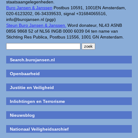
staatsaangelegenheden.
Buro Jansen & Janssen
Postbus 10591, 1001EN Amsterdam,
020-6123202, 06-34339533, signal +31684065516,
info@burojansen.nl (pgp)
Steun Buro Jansen & Janssen.
Word donateur, NL43 ASNB
0856 9868 52 of NL56 INGB 0000 6039 04 ten name van
Stichting Res Publica, Postbus 11556, 1001 GN Amsterdam.
Search.burojansen.nl
Openbaarheid
Justitie en Veiligheid
Inlichtingen en Terrorisme
Nieuwsblog
Nationaal Veiligheidsarchief