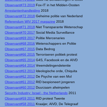
Observant#73 2019
Fox-IT in het Midden-Oosten
Arrestantenhandleiding
2018
Observant#72 2018
Geheime politie van Nederland
Referendum WIV 2017 magazine
2018
Observant#71 2018
Niet Transparante Wetenschap
Observant#70 2017
Social Media Surveillance
Observant#69 2017
Politie Mercenaries
Observant#68 2016
Wetenschappers en Politie
Observant#67 2015
Data Bedrog
Observant#66 2015
Terroriseren politiek protest
Observant#65 2014
G4S, Facebook en de AIVD
Observant#64 2014
Vreemdelingendetentie
Observant#63 2013
Ideologische orde, Chiquita
Observant#62 2012
De Psyche van een Mol
Observant#61 2012
RID bespioneert jongeren
Observant#60 2012
Duurzaam afwimpelen
Security Industry: Israel - the Netherlands
2011
Observant#59 2011
RID protest Twente
Observant#58 2011
Kraaijer, AIVD, De Telegraaf