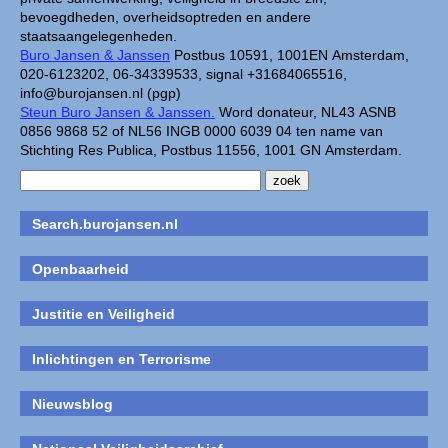
bevoegdheden, overheidsoptreden en andere
staatsaangelegenheden.
Buro Jansen & Janssen
Postbus 10591, 1001EN Amsterdam,
020-6123202, 06-34339533, signal +31684065516,
info@burojansen.nl (pgp)
Steun Buro Jansen & Janssen.
Word donateur, NL43 ASNB
0856 9868 52 of NL56 INGB 0000 6039 04 ten name van
Stichting Res Publica, Postbus 11556, 1001 GN Amsterdam.
Search.burojansen.nl
Openbaarheid
Justitie en Veiligheid
Inlichtingen en Terrorisme
Nieuwsblog