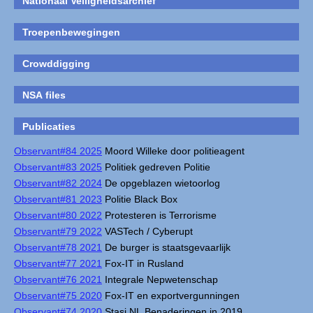
Nationaal Veiligheidsarchief
Troepenbewegingen
Crowddigging
NSA files
Publicaties
Observant#84 2025
Moord Willeke door politieagent
Observant#83 2025
Politiek gedreven Politie
Observant#82 2024
De opgeblazen wietoorlog
Observant#81 2023
Politie Black Box
Observant#80 2022
Protesteren is Terrorisme
Observant#79 2022
VASTech / Cyberupt
Observant#78 2021
De burger is staatsgevaarlijk
Observant#77 2021
Fox-IT in Rusland
Observant#76 2021
Integrale Nepwetenschap
Observant#75 2020
Fox-IT en exportvergunningen
Observant#74 2020
Stasi NL Benaderingen in 2019