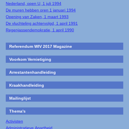
Nederland, open U, 1 juli 1994
De muren hebben oren 1 januari 1994
Opening van Zaken, 1 maart 1993
De vluchteling achtervolgd, 1 april 1991
Regenjassendemokratie, 1 april 1990
Referendum WIV 2017 Magazine
Voorkom Vernietiging
Arrestantenhandleiding
Kraakhandleiding
Mailinglijst
Thema's
Activisten
Administratieve Apartheid