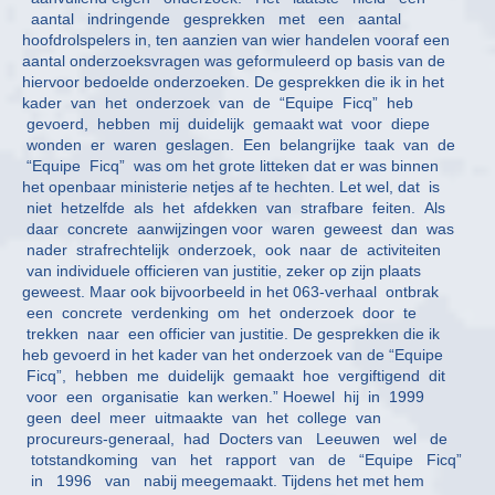
aantal indringende gesprekken met een aantal
hoofdrolspelers in, ten aanzien van wier handelen vooraf een
aantal onderzoeksvragen was geformuleerd op basis van de
hiervoor bedoelde onderzoeken. De gesprekken die ik in het
kader van het onderzoek van de “Equipe Ficq” heb
gevoerd, hebben mij duidelijk gemaakt wat voor diepe
wonden er waren geslagen. Een belangrijke taak van de
“Equipe Ficq” was om het grote litteken dat er was binnen
het openbaar ministerie netjes af te hechten. Let wel, dat is
niet hetzelfde als het afdekken van strafbare feiten. Als
daar concrete aanwijzingen voor waren geweest dan was
nader strafrechtelijk onderzoek, ook naar de activiteiten
van individuele officieren van justitie, zeker op zijn plaats
geweest. Maar ook bijvoorbeeld in het 063-verhaal ontbrak
een concrete verdenking om het onderzoek door te
trekken naar een officier van justitie. De gesprekken die ik
heb gevoerd in het kader van het onderzoek van de “Equipe
Ficq”, hebben me duidelijk gemaakt hoe vergiftigend dit
voor een organisatie kan werken.” Hoewel hij in 1999
geen deel meer uitmaakte van het college van
procureurs-generaal, had Docters van Leeuwen wel de
totstandkoming van het rapport van de “Equipe Ficq”
in 1996 van nabij meegemaakt. Tijdens het met hem