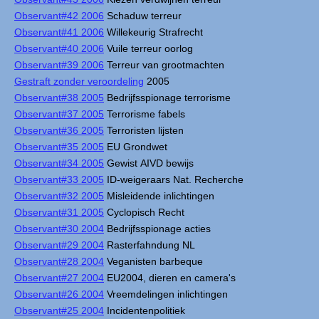
Observant#42 2006
Schaduw terreur
Observant#41 2006
Willekeurig Strafrecht
Observant#40 2006
Vuile terreur oorlog
Observant#39 2006
Terreur van grootmachten
Gestraft zonder veroordeling
2005
Observant#38 2005
Bedrijfsspionage terrorisme
Observant#37 2005
Terrorisme fabels
Observant#36 2005
Terroristen lijsten
Observant#35 2005
EU Grondwet
Observant#34 2005
Gewist AIVD bewijs
Observant#33 2005
ID-weigeraars Nat. Recherche
Observant#32 2005
Misleidende inlichtingen
Observant#31 2005
Cyclopisch Recht
Observant#30 2004
Bedrijfsspionage acties
Observant#29 2004
Rasterfahndung NL
Observant#28 2004
Veganisten barbeque
Observant#27 2004
EU2004, dieren en camera's
Observant#26 2004
Vreemdelingen inlichtingen
Observant#25 2004
Incidentenpolitiek