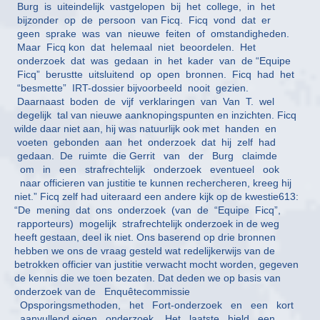
Burg is uiteindelijk vastgelopen bij het college, in het
bijzonder op de persoon van Ficq. Ficq vond dat er
geen sprake was van nieuwe feiten of omstandigheden.
Maar Ficq kon dat helemaal niet beoordelen. Het
onderzoek dat was gedaan in het kader van de “Equipe
Ficq” berustte uitsluitend op open bronnen. Ficq had het
“besmette” IRT-dossier bijvoorbeeld nooit gezien.
Daarnaast boden de vijf verklaringen van Van T. wel
degelijk tal van nieuwe aanknopingspunten en inzichten. Ficq
wilde daar niet aan, hij was natuurlijk ook met handen en
voeten gebonden aan het onderzoek dat hij zelf had
gedaan. De ruimte die Gerrit van der Burg claimde
om in een strafrechtelijk onderzoek eventueel ook
naar officieren van justitie te kunnen rechercheren, kreeg hij
niet.” Ficq zelf had uiteraard een andere kijk op de kwestie613:
“De mening dat ons onderzoek (van de “Equipe Ficq”,
rapporteurs) mogelijk strafrechtelijk onderzoek in de weg
heeft gestaan, deel ik niet. Ons baserend op drie bronnen
hebben we ons de vraag gesteld wat redelijkerwijs van de
betrokken officier van justitie verwacht mocht worden, gegeven
de kennis die we toen bezaten. Dat deden we op basis van
onderzoek van de Enquêtecommissie
Opsporingsmethoden, het Fort-onderzoek en een kort
aanvullend eigen onderzoek. Het laatste hield een