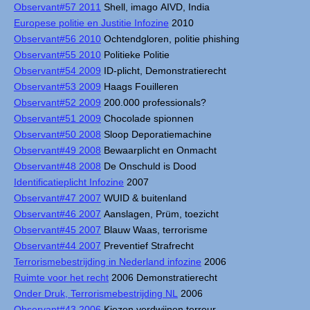
Observant#57 2011
Shell, imago AIVD, India
Europese politie en Justitie Infozine
2010
Observant#56 2010
Ochtendgloren, politie phishing
Observant#55 2010
Politieke Politie
Observant#54 2009
ID-plicht, Demonstratierecht
Observant#53 2009
Haags Fouilleren
Observant#52 2009
200.000 professionals?
Observant#51 2009
Chocolade spionnen
Observant#50 2008
Sloop Deporatiemachine
Observant#49 2008
Bewaarplicht en Onmacht
Observant#48 2008
De Onschuld is Dood
Identificatieplicht Infozine
2007
Observant#47 2007
WUID & buitenland
Observant#46 2007
Aanslagen, Prüm, toezicht
Observant#45 2007
Blauw Waas, terrorisme
Observant#44 2007
Preventief Strafrecht
Terrorismebestrijding in Nederland infozine
2006
Ruimte voor het recht
2006 Demonstratierecht
Onder Druk, Terrorismebestrijding NL
2006
Observant#43 2006
Kiezen verdwijnen terreur