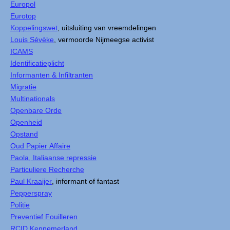
Europol
Eurotop
Koppelingswet
, uitsluiting van vreemdelingen
Louis Sévèke
, vermoorde Nijmeegse activist
ICAMS
Identificatieplicht
Informanten & Infiltranten
Migratie
Multinationals
Openbare Orde
Openheid
Opstand
Oud Papier Affaire
Paola, Italiaanse repressie
Particuliere Recherche
Paul Kraaijer
, informant of fantast
Pepperspray
Politie
Preventief Fouilleren
RCID Kennemerland