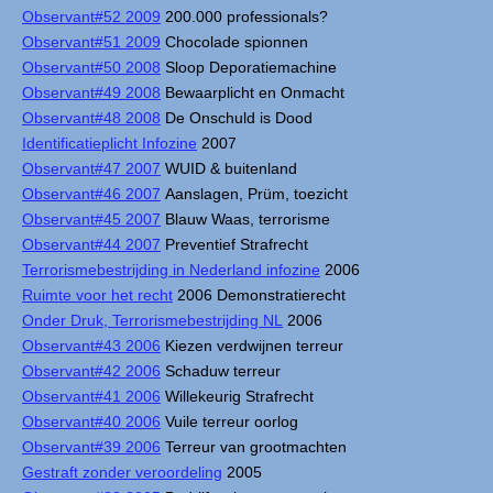
Observant#52 2009
200.000 professionals?
Observant#51 2009
Chocolade spionnen
Observant#50 2008
Sloop Deporatiemachine
Observant#49 2008
Bewaarplicht en Onmacht
Observant#48 2008
De Onschuld is Dood
Identificatieplicht Infozine
2007
Observant#47 2007
WUID & buitenland
Observant#46 2007
Aanslagen, Prüm, toezicht
Observant#45 2007
Blauw Waas, terrorisme
Observant#44 2007
Preventief Strafrecht
Terrorismebestrijding in Nederland infozine
2006
Ruimte voor het recht
2006 Demonstratierecht
Onder Druk, Terrorismebestrijding NL
2006
Observant#43 2006
Kiezen verdwijnen terreur
Observant#42 2006
Schaduw terreur
Observant#41 2006
Willekeurig Strafrecht
Observant#40 2006
Vuile terreur oorlog
Observant#39 2006
Terreur van grootmachten
Gestraft zonder veroordeling
2005