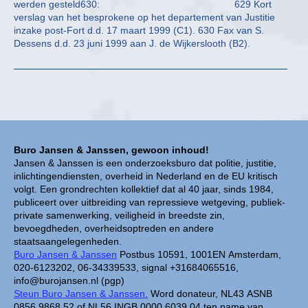
werden gesteld630: 629 Kort
verslag van het besprokene op het departement van Justitie
inzake post-Fort d.d. 17 maart 1999 (C1). 630 Fax van S.
Dessens d.d. 23 juni 1999 aan J. de Wijkerslooth (B2).
Buro Jansen & Janssen, gewoon inhoud!
Jansen & Janssen is een onderzoeksburo dat politie, justitie,
inlichtingendiensten, overheid in Nederland en de EU kritisch
volgt. Een grondrechten kollektief dat al 40 jaar, sinds 1984,
publiceert over uitbreiding van repressieve wetgeving, publiek-
private samenwerking, veiligheid in breedste zin,
bevoegdheden, overheidsoptreden en andere
staatsaangelegenheden.
Buro Jansen & Janssen
Postbus 10591, 1001EN Amsterdam,
020-6123202, 06-34339533, signal +31684065516,
info@burojansen.nl (pgp)
Steun Buro Jansen & Janssen.
Word donateur, NL43 ASNB
0856 9868 52 of NL56 INGB 0000 6039 04 ten name van