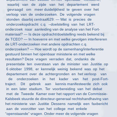
waarbij van de zijde van het departement werd
gevraagd om meer duidelijkheid te geven over het
verloop van de onderzoeken. De volgende vragen
stonden daarbij centraal629: — Wat is precies de
onderzoekopdracht c.q. –doelstelling van het LRT-
onderzoek naar aanleiding van de analyse van het Fort-
materiaal? — Is deze opdracht/doelstelling reeds bekend bij
de TCEO? — In hoeverre en met welke gevolgen interfereren
de LRT-onderzoeken met andere opdrachten c.q.
onderzoeken? — Hoe wordt op de samenhang/interferentie
gestuurd binnen het openbaar ministerie en met welke
resultaten? Deze vragen verraden dat, ondanks de
presentatie ten overstaan van de minister van Justitie op
6 oktober 1998, er kennelijk weinig bekend was op het
departement over de achtergronden en het verloop van
de onderzoeken in het kader van het post-Fort-
traject. Dit gebrek aan kennis manifesteerde zich ook
in een later stadium. Ter voorbereiding van het debat
met de Tweede Kamer over het rapport van de Commissie-
Kalsbeek stuurde de directeur-generaal rechtshandhaving van
het ministerie van Justitie Dessens namelijk een faxbericht
aan de voorzitter van het college met enkele
“openstaande” vragen. Onder meer de volgende vragen