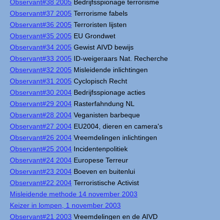
Observant#38 2005
Bedrijfsspionage terrorisme
Observant#37 2005
Terrorisme fabels
Observant#36 2005
Terroristen lijsten
Observant#35 2005
EU Grondwet
Observant#34 2005
Gewist AIVD bewijs
Observant#33 2005
ID-weigeraars Nat. Recherche
Observant#32 2005
Misleidende inlichtingen
Observant#31 2005
Cyclopisch Recht
Observant#30 2004
Bedrijfsspionage acties
Observant#29 2004
Rasterfahndung NL
Observant#28 2004
Veganisten barbeque
Observant#27 2004
EU2004, dieren en camera's
Observant#26 2004
Vreemdelingen inlichtingen
Observant#25 2004
Incidentenpolitiek
Observant#24 2004
Europese Terreur
Observant#23 2004
Boeven en buitenlui
Observant#22 2004
Terroristische Activist
Misleidende methode 14 november 2003
Keizer in lompen, 1 november 2003
Observant#21 2003
Vreemdelingen en de AIVD