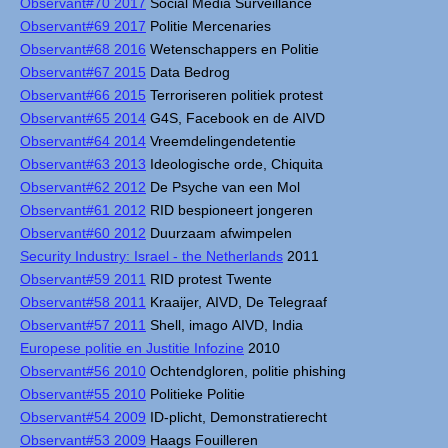
Observant#70 2017
Social Media Surveillance
Observant#69 2017
Politie Mercenaries
Observant#68 2016
Wetenschappers en Politie
Observant#67 2015
Data Bedrog
Observant#66 2015
Terroriseren politiek protest
Observant#65 2014
G4S, Facebook en de AIVD
Observant#64 2014
Vreemdelingendetentie
Observant#63 2013
Ideologische orde, Chiquita
Observant#62 2012
De Psyche van een Mol
Observant#61 2012
RID bespioneert jongeren
Observant#60 2012
Duurzaam afwimpelen
Security Industry: Israel - the Netherlands
2011
Observant#59 2011
RID protest Twente
Observant#58 2011
Kraaijer, AIVD, De Telegraaf
Observant#57 2011
Shell, imago AIVD, India
Europese politie en Justitie Infozine
2010
Observant#56 2010
Ochtendgloren, politie phishing
Observant#55 2010
Politieke Politie
Observant#54 2009
ID-plicht, Demonstratierecht
Observant#53 2009
Haags Fouilleren