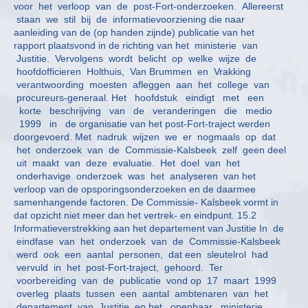
voor het verloop van de post-Fort-onderzoeken. Allereerst
staan we stil bij de informatievoorziening die naar
aanleiding van de (op handen zijnde) publicatie van het
rapport plaatsvond in de richting van het ministerie van
Justitie. Vervolgens wordt belicht op welke wijze de
hoofdofficieren Holthuis, Van Brummen en Vrakking
verantwoording moesten afleggen aan het college van
procureurs-generaal. Het hoofdstuk eindigt met een
korte beschrijving van de veranderingen die medio
1999 in de organisatie van het post-Fort-traject werden
doorgevoerd. Met nadruk wijzen we er nogmaals op dat
het onderzoek van de Commissie-Kalsbeek zelf geen deel
uit maakt van deze evaluatie. Het doel van het
onderhavige onderzoek was het analyseren van het
verloop van de opsporingsonderzoeken en de daarmee
samenhangende factoren. De Commissie- Kalsbeek vormt in
dat opzicht niet meer dan het vertrek- en eindpunt. 15.2
Informatieverstrekking aan het departement van Justitie In de
eindfase van het onderzoek van de Commissie-Kalsbeek
werd ook een aantal personen, dat een sleutelrol had
vervuld in het post-Fort-traject, gehoord. Ter
voorbereiding van de publicatie vond op 17 maart 1999
overleg plaats tussen een aantal ambtenaren van het
departement van Justitie en het openbaar ministerie,