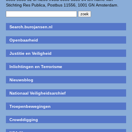
Stichting Res Publica, Postbus 11556, 1001 GN Amsterdam.
Search.burojansen.nl
Openbaarheid
Justitie en Veiligheid
Inlichtingen en Terrorisme
Nieuwsblog
Nationaal Veiligheidsarchief
Troepenbewegingen
Crowddigging