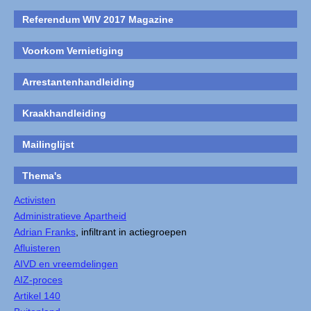
Referendum WIV 2017 Magazine
Voorkom Vernietiging
Arrestantenhandleiding
Kraakhandleiding
Mailinglijst
Thema's
Activisten
Administratieve Apartheid
Adrian Franks
, infiltrant in actiegroepen
Afluisteren
AIVD en vreemdelingen
AIZ-proces
Artikel 140