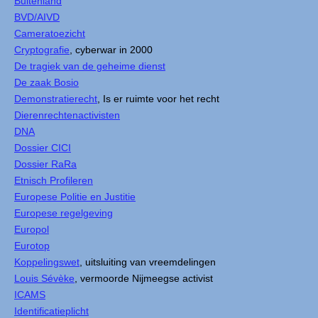
Buitenland
BVD/AIVD
Cameratoezicht
Cryptografie
, cyberwar in 2000
De tragiek van de geheime dienst
De zaak Bosio
Demonstratierecht
, Is er ruimte voor het recht
Dierenrechtenactivisten
DNA
Dossier CICI
Dossier RaRa
Etnisch Profileren
Europese Politie en Justitie
Europese regelgeving
Europol
Eurotop
Koppelingswet
, uitsluiting van vreemdelingen
Louis Sévèke
, vermoorde Nijmeegse activist
ICAMS
Identificatieplicht