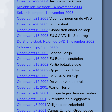
Observant#22 2004
Terroristische Activist
Misleidende methode 14 november 2003
Keizer in lompen, 1 november 2003
Observant#21 2003
Vreemdelingen en de AIVD
Observant#20 2003
Snuffelstaat
Observant#19 2003
Globalisten onder de loep
Observant#18 2003
EU & AIVD, list & bedrog
De Snuffelstaat, NL en de BVD 1 november 2002
Schone schijn, 1 juni 2002
Observant#17 2002
Schone Schijn
Observant#16 2002
EU Europol snuffelen
Observant#15 2002
Politie betaalt studie
Observant#14 2002
Op jacht naar links
Observant#13 2002
IMSI DNA BVD kip
Observant#12 2002
De vader van de bruid
Observant#11 2001
War on Terror
Observant#10 2001
Europa tegen demonstranten
Observant#9 2001
Burenruzie en oliegiganten
Observant#8 2001
Veiligheid en zekerheid
Observant#7 2001
Camus Echelon Greenpeace