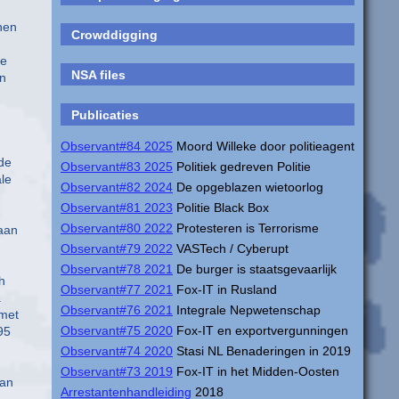
hen
Crowddigging
ze
NSA files
en
Publicaties
Observant#84 2025
Moord Willeke door politieagent
 de
Observant#83 2025
Politiek gedreven Politie
ale
Observant#82 2024
De opgeblazen wietoorlog
Observant#81 2023
Politie Black Box
Observant#80 2022
Protesteren is Terrorisme
 aan
Observant#79 2022
VASTech / Cyberupt
Observant#78 2021
De burger is staatsgevaarlijk
h
Observant#77 2021
Fox-IT in Rusland
a
Observant#76 2021
Integrale Nepwetenschap
 met
Observant#75 2020
Fox-IT en exportvergunningen
95
Observant#74 2020
Stasi NL Benaderingen in 2019
Observant#73 2019
Fox-IT in het Midden-Oosten
van
Arrestantenhandleiding
2018