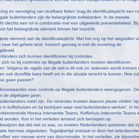
ing en vervolging van strafbare feiten’ mag de identificatieplicht een ro
gale buitenlanders zijn de belangrijkste trefwoorden. In de meeste
licht slechts een rol in combinatie met een uitgewerkt preventiebeleid. Bij
juist het belangrijkste element binnen het toezicht.
jkste element van de identificatieplicht. Met het oog op het wegvallen v
t naar het gehele land. Ironisch genoeg is met de invoering de
tgebreid.
nlanders zich kunnen identificeren bij controles.
ich nu bij controles op illegale buitenlanders moeten identificeren.
. Volgens de regels van de wet is dit ook zo: iedereen wordt immers 
een ook dezelfde kans heeft om in die situatie terecht te komen. Hoe zu
 toe gaan passen?
andvoorwaarden voor controle op illegale buitenlanders weergegeven. D
an de afgelopen jaren.
buitenlanders reëel zijn. De controles moeten daarom plaats vinden ‘op
in koffiehuizen en bij bedrijven waar veel buitenlanders werken’. In fei
n funktionerende Horeca Interventie Teams, Koffiehuis Interventie Teams 
reid worden. Kon in het verleden iemand zich beroepen op
 bewijzen dat dat niet zo was, nu moeten Nederlanders aantonen dat zi
atie hiermee uitgesloten. Tegelijkertijd ontstaat er door het selectiecrit
fen’ een nieuwe vorm van discriminatie. In het verleden, zie bijvoorb