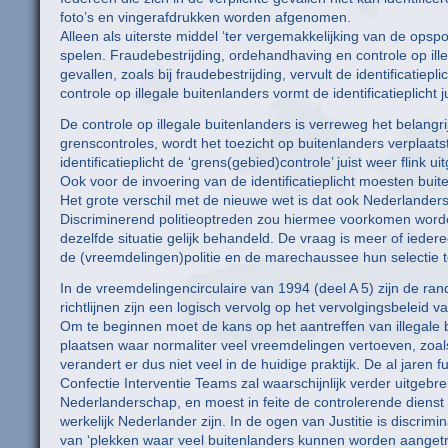
foto’s en vingerafdrukken worden afgenomen.
Alleen als uiterste middel ‘ter vergemakkelijking van de opspor
spelen. Fraudebestrijding, ordehandhaving en controle op ille
gevallen, zoals bij fraudebestrijding, vervult de identificatiep
controle op illegale buitenlanders vormt de identificatieplicht 
De controle op illegale buitenlanders is verreweg het belangri
grenscontroles, wordt het toezicht op buitenlanders verplaats
identificatieplicht de ‘grens(gebied)controle’ juist weer flink ui
Ook voor de invoering van de identificatieplicht moesten buite
Het grote verschil met de nieuwe wet is dat ook Nederlanders z
Discriminerend politieoptreden zou hiermee voorkomen worden
dezelfde situatie gelijk behandeld. De vraag is meer of ieder
de (vreemdelingen)politie en de marechaussee hun selectie
In de vreemdelingencirculaire van 1994 (deel A 5) zijn de r
richtlijnen zijn een logisch vervolg op het vervolgingsbeleid v
Om te beginnen moet de kans op het aantreffen van illegale 
plaatsen waar normaliter veel vreemdelingen vertoeven, zoals 
verandert er dus niet veel in de huidige praktijk. De al jare
Confectie Interventie Teams zal waarschijnlijk verder uitgeb
Nederlanderschap, en moest in feite de controlerende dienst
werkelijk Nederlander zijn. In de ogen van Justitie is discrimin
van ‘plekken waar veel buitenlanders kunnen worden aangetrof