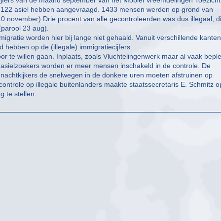
cijfers van de maand september van het Mobiel Vreemdelingen Toezicht
er 122 asiel hebben aangevraagd. 1433 mensen werden op grond van
 10 november) Drie procent van alle gecontroleerden was dus illegaal, di
(parool 23 aug).
gratie worden hier bij lange niet gehaald. Vanuit verschillende kanten
hebben op de (illegale) immigratiecijfers.
oor te willen gaan. Inplaats, zoals Vluchtelingenwerk maar al vaak beplei
asielzoekers worden er meer mensen inschakeld in de controle. De
et nachtkijkers de snelwegen in de donkere uren moeten afstruinen op
 controle op illegale buitenlanders maakte staatssecretaris E. Schmitz o
 te stellen.