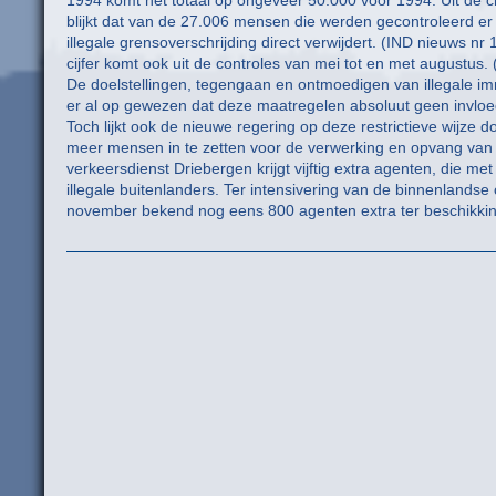
1994 komt het totaal op ongeveer 50.000 voor 1994. Uit de 
blijkt dat van de 27.006 mensen die werden gecontroleerd 
illegale grensoverschrijding direct verwijdert. (IND nieuws nr
cijfer komt ook uit de controles van mei tot en met augustus. 
De doelstellingen, tegengaan en ontmoedigen van illegale immi
er al op gewezen dat deze maatregelen absoluut geen invloed 
Toch lijkt ook de nieuwe regering op deze restrictieve wijze d
meer mensen in te zetten voor de verwerking en opvang van 
verkeersdienst Driebergen krijgt vijftig extra agenten, die m
illegale buitenlanders. Ter intensivering van de binnenlandse
november bekend nog eens 800 agenten extra ter beschikking