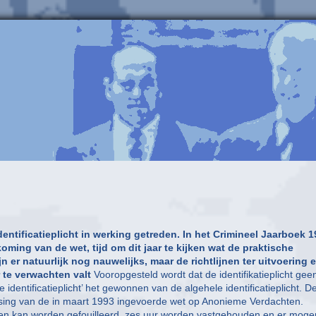
entificatieplicht in werking getreden. In het Crimineel Jaarboek 
ming van de wet, tijd om dit jaar te kijken wat de praktische
n er natuurlijk nog nauwelijks, maar de richtlijnen ter uitvoering 
 te verwachten valt
Vooropgesteld wordt dat de identifikatieplicht gee
e identificatieplicht’ het gewonnen van de algehele identificatieplicht. D
passing van de in maart 1993 ingevoerde wet op Anonieme Verdachten.
iceren kan worden gefouilleerd, zes uur worden vastgehouden en er moge