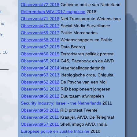
Observant#72 2018
Geheime politie van Nederland
t
Referendum WIV 2017 magazine
2018
Observant#71 2018
Niet Transparante Wetenschap
 is
Observant#70 2017
Social Media Surveillance
Observant#69 2017
Politie Mercenaries
t,
Observant#68 2016
Wetenschappers en Politie
Observant#67 2015
Data Bedrog
p 10
Observant#66 2015
Terroriseren politiek protest
Observant#65 2014
G4S, Facebook en de AIVD
Observant#64 2014
Vreemdelingendetentie
Observant#63 2013
Ideologische orde, Chiquita
Observant#62 2012
De Psyche van een Mol
Observant#61 2012
RID bespioneert jongeren
Observant#60 2012
Duurzaam afwimpelen
Security Industry: Israel - the Netherlands
2011
Observant#59 2011
RID protest Twente
Observant#58 2011
Kraaijer, AIVD, De Telegraaf
Observant#57 2011
Shell, imago AIVD, India
Europese politie en Justitie Infozine
2010