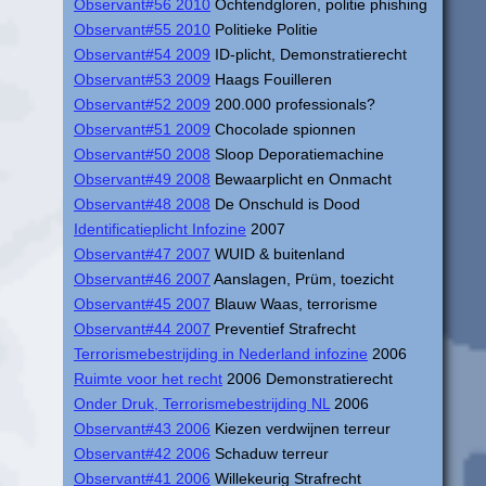
Observant#56 2010
Ochtendgloren, politie phishing
Observant#55 2010
Politieke Politie
Observant#54 2009
ID-plicht, Demonstratierecht
Observant#53 2009
Haags Fouilleren
Observant#52 2009
200.000 professionals?
Observant#51 2009
Chocolade spionnen
Observant#50 2008
Sloop Deporatiemachine
Observant#49 2008
Bewaarplicht en Onmacht
Observant#48 2008
De Onschuld is Dood
Identificatieplicht Infozine
2007
Observant#47 2007
WUID & buitenland
Observant#46 2007
Aanslagen, Prüm, toezicht
Observant#45 2007
Blauw Waas, terrorisme
Observant#44 2007
Preventief Strafrecht
Terrorismebestrijding in Nederland infozine
2006
Ruimte voor het recht
2006 Demonstratierecht
Onder Druk, Terrorismebestrijding NL
2006
Observant#43 2006
Kiezen verdwijnen terreur
Observant#42 2006
Schaduw terreur
Observant#41 2006
Willekeurig Strafrecht