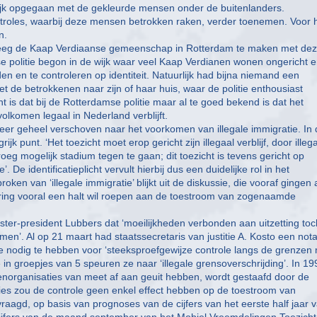
elijk opgegaan met de gekleurde mensen onder de buitenlanders.
controles, waarbij deze mensen betrokken raken, verder toenemen. Voor 
n.
, kreeg de Kaap Verdiaanse gemeenschap in Rotterdam te maken met de
mse politie begon in de wijk waar veel Kaap Verdianen wonen ongericht 
n en te controleren op identiteit. Natuurlijk had bijna niemand een
et de betrokkenen naar zijn of haar huis, waar de politie enthousiast
 is dat bij de Rotterdamse politie maar al te goed bekend is dat het
olkomen legaal in Nederland verblijft.
weer geheel verschoven naar het voorkomen van illegale immigratie. In
rijk punt. ‘Het toezicht moet erop gericht zijn illegaal verblijf, door illeg
oeg mogelijk stadium tegen te gaan; dit toezicht is tevens gericht op
De identificatieplicht vervult hierbij dus een duidelijke rol in het
roken van ‘illegale immigratie’ blijkt uit de diskussie, die vooraf gingen
ering vooral een halt wil roepen aan de toestroom van zogenaamde
ister-president Lubbers dat ‘moeilijkheden verbonden aan uitzetting toc
en’. Al op 21 maart had staatssecretaris van justitie A. Kosto een not
 nodig te hebben voor ‘steeksproefgewijze controle langs de grenzen
e in groepjes van 5 speuren ze naar ‘illegale grensoverschrijding’. In 19
ngenorganisaties van meet af aan geuit hebben, wordt gestaafd door de
ies zou de controle geen enkel effect hebben op de toestroom van
aagd, op basis van prognoses van de cijfers van het eerste half jaar 