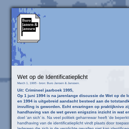
Wet op de Identificatieplicht
March 1, 1995 - bron: Buro Jansen & Janssen.
Uit: Crimineel jaarboek 1995,
Op 1 juni 1994 is na jarenlange discussie de Wet op de Id
en 1994 is uitgebreid aandacht besteed aan de totstandko
invulling is geworden. Echt ervaringen op praktijknivo zij
handhaving van de wet geven enigszins inzicht in wat er
doel ‘an sich’ is. Na veel politiek geharrewar heeft ‘de beperkt
handhaving van de identificatieplicht vindt plaats door toe
Iedereen die zich in de verplichte gevallen niet kan identif