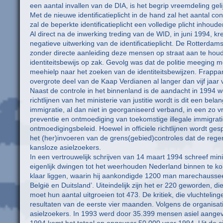
een aantal invallen van de DIA, is het begrip vreemdeling g
Met de nieuwe identificatieplicht in de hand zal het aantal 
zal de beperkte identificatieplicht een volledige plicht inhoude
Al direct na de inwerking treding van de WID, in juni 1994
negatieve uitwerking van de identificatieplicht. De Rotterda
zonder directe aanleiding deze mensen op straat aan te houde
identiteitsbewijs op zak. Gevolg was dat de politie meeging m
meehielp naar het zoeken van de identiteitsbewijzen. Frappant
overgrote deel van de Kaap Verdianen al langer dan vijf jaar v
Naast de controle in het binnenland is de aandacht in 1994 
richtlijnen van het ministerie van justitie wordt is dit een belang
immigratie, al dan niet in georganiseerd verband, in een zo vr
preventie en ontmoediging van toekomstige illegale immigratie’. 
ontmoedigingsbeleid. Hoewel in officiele richtlijnen wordt gesp
het (her)invoeren van de grens(gebied)controles dat de reg
kansloze asielzoekers.
In een vertrouwelijk schrijven van 14 maart 1994 schreef min
eigenlijk dwingen tot het weerhouden Nederland binnen te kom
klaar liggen, waarin hij aankondigde 1200 man marechaussee
België en Duitsland’. Uiteindelijk zijn het er 220 geworden, di
moet hun aantal uitgroeien tot 473. De kritiek, die vluchteli
resultaten van de eerste vier maanden. Volgens de organisat
asielzoekers. In 1993 werd door 35.399 mensen asiel aangevr