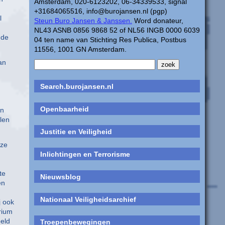
Amsterdam, 020-6123202, 06-34339533, signal
+31684065516, info@burojansen.nl (pgp)
l
Steun Buro Jansen & Janssen.
Word donateur,
NL43 ASNB 0856 9868 52 of NL56 INGB 0000 6039
 de
04 ten name van Stichting Res Publica, Postbus
11556, 1001 GN Amsterdam.
an
Search.burojansen.nl
Openbaarheid
in
llen
Justitie en Veiligheid
eze
Inlichtingen en Terrorisme
te
Nieuwsblog
en
Nationaal Veiligheidsarchief
j ook
erium
eeld
Troepenbewegingen