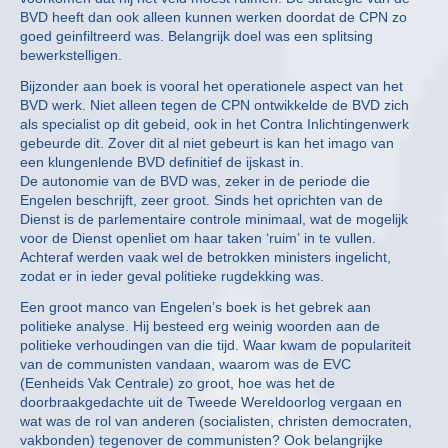
BVD heeft dan ook alleen kunnen werken doordat de CPN zo
goed geinfiltreerd was. Belangrijk doel was een splitsing
bewerkstelligen.
Bijzonder aan boek is vooral het operationele aspect van het
BVD werk. Niet alleen tegen de CPN ontwikkelde de BVD zich
als specialist op dit gebeid, ook in het Contra Inlichtingenwerk
gebeurde dit. Zover dit al niet gebeurt is kan het imago van
een klungenlende BVD definitief de ijskast in.
De autonomie van de BVD was, zeker in de periode die
Engelen beschrijft, zeer groot. Sinds het oprichten van de
Dienst is de parlementaire controle minimaal, wat de mogelijk
voor de Dienst openliet om haar taken ‘ruim’ in te vullen.
Achteraf werden vaak wel de betrokken ministers ingelicht,
zodat er in ieder geval politieke rugdekking was.
Een groot manco van Engelen’s boek is het gebrek aan
politieke analyse. Hij besteed erg weinig woorden aan de
politieke verhoudingen van die tijd. Waar kwam de populariteit
van de communisten vandaan, waarom was de EVC
(Eenheids Vak Centrale) zo groot, hoe was het de
doorbraakgedachte uit de Tweede Wereldoorlog vergaan en
wat was de rol van anderen (socialisten, christen democraten,
vakbonden) tegenover de communisten? Ook belangrijke