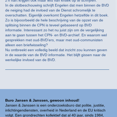
z’n hart krijgen ook maar iets van kritiek op te schrijven.
In de slotbeschouwing schrijft Engelen dat men binnen de BVD
de neiging had de invloed van de Dienst schromelijk te
overschatten. Eigenlijk overkomt Engelen hetzelfde in dit boek.
Zo is bijvoorbeeld de hele beschrijving van de opzet van de
splitsing binnen de CPN is teveel gebaseerd op BVD
informatie. Interessant zo het nu juist zijn om de vergelijking
aan te gaan tussen het CPN- en BVD-archief. En waarom wel
gesprekken met oud-BVD’ers, maar met oud-communisten
alleen een briefwisseling?
Nu ontbreekt een volledig beeld dat inzicht zou kunnen geven
in de waarde van de BVD informatie. Het blijft gissen naar de
werkelijke invloed van de BVD.
Buro Jansen & Janssen, gewoon inhoud!
Jansen & Janssen is een onderzoeksburo dat politie, justitie,
inlichtingendiensten, overheid in Nederland en de EU kritisch
volgt. Een grondrechten kollektief dat al 40 jaar, sinds 1984,