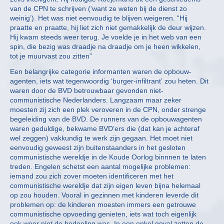
van de CPN te schrijven (‘want ze weten bij de dienst zo
weinig’). Het was niet eenvoudig te blijven weigeren. “Hij
praatte en praatte, hij liet zich niet gemakkelijk de deur wijzen.
Hij kwam steeds weer terug. Je voelde je in het web van een
spin, die bezig was draadje na draadje om je heen wikkelen,
tot je muurvast zou zitten”
Een belangrijke categorie informanten waren de opbouw-
agenten, iets wat tegenwoordig ‘burger-infiltrant’ zou heten. Dit
waren door de BVD betrouwbaar gevonden niet-
communistische Nederlanders. Langzaam maar zeker
moesten zij zich een plek veroveren in de CPN, onder strenge
begeleiding van de BVD. De runners van de opbouwagenten
waren geduldige, bekwame BVD’ers die (dat kan je achteraf
wel zeggen) vakkundig te werk zijn gegaan. Het moet niet
eenvoudig geweest zijn buitenstaanders in het gesloten
communistische wereldje in de Koude Oorlog binnnen te laten
treden. Engelen schetst een aantal mogelijke problemen:
iemand zou zich zover moeten identificeren met het
communistische wereldje dat zijn eigen leven bijna helemaal
op zou houden. Vooral in gezinnen met kinderen leverde dit
problemen op: de kinderen moesten immers een getrouwe
communistische opvoeding genieten, iets wat toch eigenlijk
ook weer niet de bedoeling was. In een enkel geval zetten de