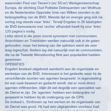
waaronder Paul van Tienen’s (ex SS-er) Werkgemeenschap
Europa, de stichting Oud Politieke Delinquenten van Wolthuis
en de Nederlandse Oppositie Unie van Wilken stonden in de
belangstelling van de BVD. Meeste tijd en energie ging ook na
oorlog nog steeds naar ‘links’. Terwijl Engelen in 26 bladzijden
de BVD bemoeienis met ‘rechts’ afhandelt heeft hij voor ‘links’
120 pagina’s nodig.
Links stond in die jaren vooral synoniem met communisten.
Anarchisten en Trotzkisten werden natuurlijk ook in de gaten
gehouden, maar het belang van die splinters werd als zeer
laag ingeschat. Anders lag dat natuurlijk met de communisten,
die na de Tweede Wereldoorlog flink aan populariteit hadden
gewonnen.
OPERATIES
Engelen besteed uitgebreid aandacht aan de organisatie en
werkwijze van de BVD. Interessant is het gedeelte waar hij de
verschillende soorten van agenten bespreekt. In tegenstelling
tot wat vaak beweert en gedacht wordt, dat er nooit direct
agenten infiltreerden, blijkt dit wel degelijk een specialiteit van
de Dienst te zijn. De ‘agenten’ hebben een belangrijke rol
gespeeld te hebben bij de ondergang van de CPN.
De invloed L. Einthoven op het werken en de organisatie van
de Dienst was groot. Hij had een uitgesproken voorkeur had