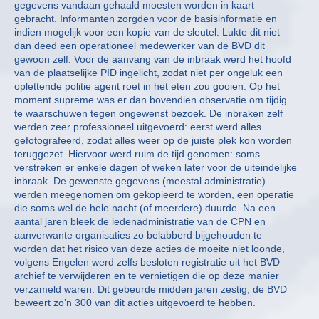
gegevens vandaan gehaald moesten worden in kaart
gebracht. Informanten zorgden voor de basisinformatie en
indien mogelijk voor een kopie van de sleutel. Lukte dit niet
dan deed een operationeel medewerker van de BVD dit
gewoon zelf. Voor de aanvang van de inbraak werd het hoofd
van de plaatselijke PID ingelicht, zodat niet per ongeluk een
oplettende politie agent roet in het eten zou gooien. Op het
moment supreme was er dan bovendien observatie om tijdig
te waarschuwen tegen ongewenst bezoek. De inbraken zelf
werden zeer professioneel uitgevoerd: eerst werd alles
gefotografeerd, zodat alles weer op de juiste plek kon worden
teruggezet. Hiervoor werd ruim de tijd genomen: soms
verstreken er enkele dagen of weken later voor de uiteindelijke
inbraak. De gewenste gegevens (meestal administratie)
werden meegenomen om gekopieerd te worden, een operatie
die soms wel de hele nacht (of meerdere) duurde. Na een
aantal jaren bleek de ledenadministratie van de CPN en
aanverwante organisaties zo belabberd bijgehouden te
worden dat het risico van deze acties de moeite niet loonde,
volgens Engelen werd zelfs besloten registratie uit het BVD
archief te verwijderen en te vernietigen die op deze manier
verzameld waren. Dit gebeurde midden jaren zestig, de BVD
beweert zo’n 300 van dit acties uitgevoerd te hebben.