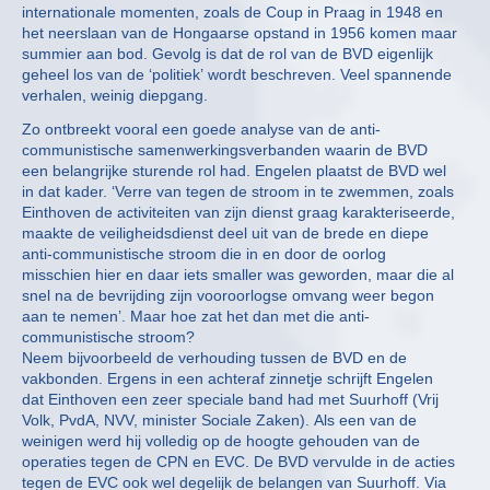
internationale momenten, zoals de Coup in Praag in 1948 en
het neerslaan van de Hongaarse opstand in 1956 komen maar
summier aan bod. Gevolg is dat de rol van de BVD eigenlijk
geheel los van de ‘politiek’ wordt beschreven. Veel spannende
verhalen, weinig diepgang.
Zo ontbreekt vooral een goede analyse van de anti-
communistische samenwerkingsverbanden waarin de BVD
een belangrijke sturende rol had. Engelen plaatst de BVD wel
in dat kader. ‘Verre van tegen de stroom in te zwemmen, zoals
Einthoven de activiteiten van zijn dienst graag karakteriseerde,
maakte de veiligheidsdienst deel uit van de brede en diepe
anti-communistische stroom die in en door de oorlog
misschien hier en daar iets smaller was geworden, maar die al
snel na de bevrijding zijn vooroorlogse omvang weer begon
aan te nemen’. Maar hoe zat het dan met die anti-
communistische stroom?
Neem bijvoorbeeld de verhouding tussen de BVD en de
vakbonden. Ergens in een achteraf zinnetje schrijft Engelen
dat Einthoven een zeer speciale band had met Suurhoff (Vrij
Volk, PvdA, NVV, minister Sociale Zaken). Als een van de
weinigen werd hij volledig op de hoogte gehouden van de
operaties tegen de CPN en EVC. De BVD vervulde in de acties
tegen de EVC ook wel degelijk de belangen van Suurhoff. Via