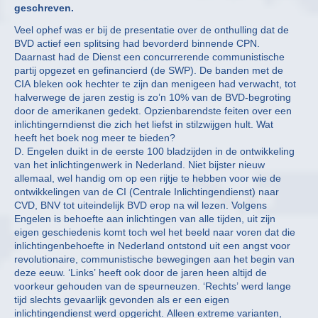
geschreven.
Veel ophef was er bij de presentatie over de onthulling dat de
BVD actief een splitsing had bevorderd binnende CPN.
Daarnast had de Dienst een concurrerende communistische
partij opgezet en gefinancierd (de SWP). De banden met de
CIA bleken ook hechter te zijn dan menigeen had verwacht, tot
halverwege de jaren zestig is zo’n 10% van de BVD-begroting
door de amerikanen gedekt. Opzienbarendste feiten over een
inlichtingerndienst die zich het liefst in stilzwijgen hult. Wat
heeft het boek nog meer te bieden?
D. Engelen duikt in de eerste 100 bladzijden in de ontwikkeling
van het inlichtingenwerk in Nederland. Niet bijster nieuw
allemaal, wel handig om op een rijtje te hebben voor wie de
ontwikkelingen van de CI (Centrale Inlichtingendienst) naar
CVD, BNV tot uiteindelijk BVD erop na wil lezen. Volgens
Engelen is behoefte aan inlichtingen van alle tijden, uit zijn
eigen geschiedenis komt toch wel het beeld naar voren dat die
inlichtingenbehoefte in Nederland ontstond uit een angst voor
revolutionaire, communistische bewegingen aan het begin van
deze eeuw. ‘Links’ heeft ook door de jaren heen altijd de
voorkeur gehouden van de speurneuzen. ‘Rechts’ werd lange
tijd slechts gevaarlijk gevonden als er een eigen
inlichtingendienst werd opgericht. Alleen extreme varianten,