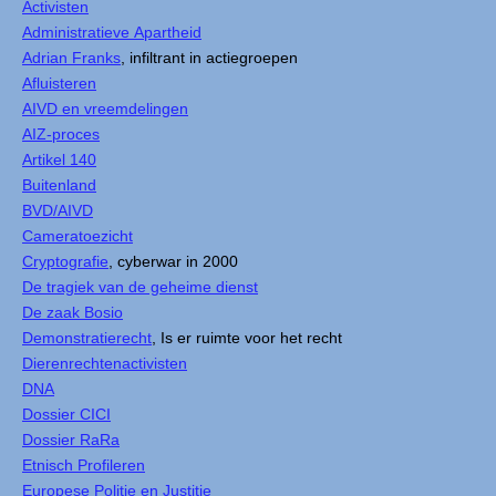
Activisten
Administratieve Apartheid
Adrian Franks
, infiltrant in actiegroepen
Afluisteren
AIVD en vreemdelingen
AIZ-proces
Artikel 140
Buitenland
BVD/AIVD
Cameratoezicht
Cryptografie
, cyberwar in 2000
De tragiek van de geheime dienst
De zaak Bosio
Demonstratierecht
, Is er ruimte voor het recht
Dierenrechtenactivisten
DNA
Dossier CICI
Dossier RaRa
Etnisch Profileren
Europese Politie en Justitie