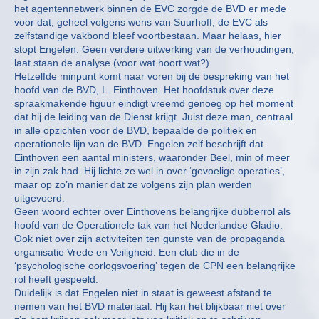
het agentennetwerk binnen de EVC zorgde de BVD er mede
voor dat, geheel volgens wens van Suurhoff, de EVC als
zelfstandige vakbond bleef voortbestaan. Maar helaas, hier
stopt Engelen. Geen verdere uitwerking van de verhoudingen,
laat staan de analyse (voor wat hoort wat?)
Hetzelfde minpunt komt naar voren bij de bespreking van het
hoofd van de BVD, L. Einthoven. Het hoofdstuk over deze
spraakmakende figuur eindigt vreemd genoeg op het moment
dat hij de leiding van de Dienst krijgt. Juist deze man, centraal
in alle opzichten voor de BVD, bepaalde de politiek en
operationele lijn van de BVD. Engelen zelf beschrijft dat
Einthoven een aantal ministers, waaronder Beel, min of meer
in zijn zak had. Hij lichte ze wel in over ‘gevoelige operaties’,
maar op zo’n manier dat ze volgens zijn plan werden
uitgevoerd.
Geen woord echter over Einthovens belangrijke dubberrol als
hoofd van de Operationele tak van het Nederlandse Gladio.
Ook niet over zijn activiteiten ten gunste van de propaganda
organisatie Vrede en Veiligheid. Een club die in de
‘psychologische oorlogsvoering’ tegen de CPN een belangrijke
rol heeft gespeeld.
Duidelijk is dat Engelen niet in staat is geweest afstand te
nemen van het BVD materiaal. Hij kan het blijkbaar niet over