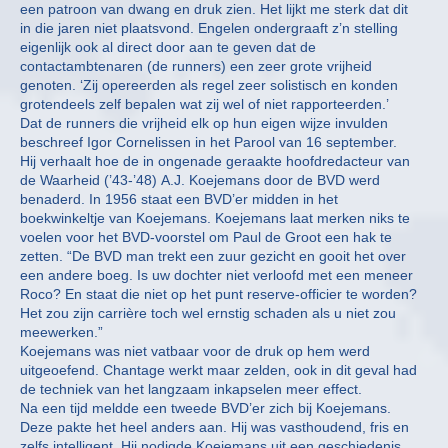
een patroon van dwang en druk zien. Het lijkt me sterk dat dit
in die jaren niet plaatsvond. Engelen ondergraaft z’n stelling
eigenlijk ook al direct door aan te geven dat de
contactambtenaren (de runners) een zeer grote vrijheid
genoten. ‘Zij opereerden als regel zeer solistisch en konden
grotendeels zelf bepalen wat zij wel of niet rapporteerden.’
Dat de runners die vrijheid elk op hun eigen wijze invulden
beschreef Igor Cornelissen in het Parool van 16 september.
Hij verhaalt hoe de in ongenade geraakte hoofdredacteur van
de Waarheid (’43-’48) A.J. Koejemans door de BVD werd
benaderd. In 1956 staat een BVD’er midden in het
boekwinkeltje van Koejemans. Koejemans laat merken niks te
voelen voor het BVD-voorstel om Paul de Groot een hak te
zetten. “De BVD man trekt een zuur gezicht en gooit het over
een andere boeg. Is uw dochter niet verloofd met een meneer
Roco? En staat die niet op het punt reserve-officier te worden?
Het zou zijn carrière toch wel ernstig schaden als u niet zou
meewerken.”
Koejemans was niet vatbaar voor de druk op hem werd
uitgeoefend. Chantage werkt maar zelden, ook in dit geval had
de techniek van het langzaam inkapselen meer effect.
Na een tijd meldde een tweede BVD’er zich bij Koejemans.
Deze pakte het heel anders aan. Hij was vasthoudend, fris en
zelfs intelligent. Hij nodigde Koejemans uit een geschiedenis