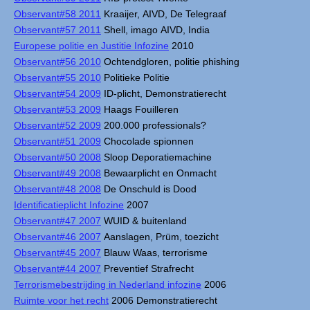
Observant#58 2011
Kraaijer, AIVD, De Telegraaf
Observant#57 2011
Shell, imago AIVD, India
Europese politie en Justitie Infozine
2010
Observant#56 2010
Ochtendgloren, politie phishing
Observant#55 2010
Politieke Politie
Observant#54 2009
ID-plicht, Demonstratierecht
Observant#53 2009
Haags Fouilleren
Observant#52 2009
200.000 professionals?
Observant#51 2009
Chocolade spionnen
Observant#50 2008
Sloop Deporatiemachine
Observant#49 2008
Bewaarplicht en Onmacht
Observant#48 2008
De Onschuld is Dood
Identificatieplicht Infozine
2007
Observant#47 2007
WUID & buitenland
Observant#46 2007
Aanslagen, Prüm, toezicht
Observant#45 2007
Blauw Waas, terrorisme
Observant#44 2007
Preventief Strafrecht
Terrorismebestrijding in Nederland infozine
2006
Ruimte voor het recht
2006 Demonstratierecht