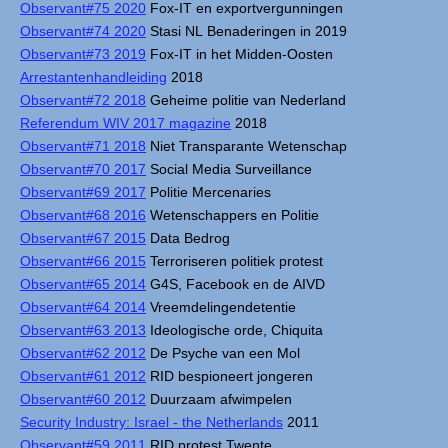
Observant#75 2020
Fox-IT en exportvergunningen
Observant#74 2020
Stasi NL Benaderingen in 2019
Observant#73 2019
Fox-IT in het Midden-Oosten
Arrestantenhandleiding
2018
Observant#72 2018
Geheime politie van Nederland
Referendum WIV 2017 magazine
2018
Observant#71 2018
Niet Transparante Wetenschap
Observant#70 2017
Social Media Surveillance
Observant#69 2017
Politie Mercenaries
Observant#68 2016
Wetenschappers en Politie
Observant#67 2015
Data Bedrog
Observant#66 2015
Terroriseren politiek protest
Observant#65 2014
G4S, Facebook en de AIVD
Observant#64 2014
Vreemdelingendetentie
Observant#63 2013
Ideologische orde, Chiquita
Observant#62 2012
De Psyche van een Mol
Observant#61 2012
RID bespioneert jongeren
Observant#60 2012
Duurzaam afwimpelen
Security Industry: Israel - the Netherlands
2011
Observant#59 2011
RID protest Twente