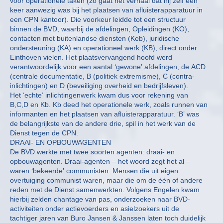
voor operationele taken (zo gaat het verhaal dat hij zelf een
keer aanwezig was bij het plaatsen van afluisterapparatuur in
een CPN kantoor). Die voorkeur leidde tot een structuur
binnen de BVD, waarbij de afdelingen, Opleidingen (KO),
contacten met buitenlandse diensten (Keb), juridische
ondersteuning (KA) en operationeel werk (KB), direct onder
Einthoven vielen. Het plaatsvervangend hoofd werd
verantwoordelijk voor een aantal ‘gewone’ afdelingen, de ACD
(centrale documentatie, B (politiek extremisme), C (contra-
inlichtingen) en D (beveiliging overheid en bedrijfsleven).
Het ‘echte’ inlichtingenwerk kwam dus voor rekening van
B,C,D en Kb. Kb deed het operationele werk, zoals runnen van
informanten en het plaatsen van afluisterapparatuur. ‘B’ was
de belangrijkste van de andere drie, spil in het werk van de
Dienst tegen de CPN.
DRAAI- EN OPBOUWAGENTEN
De BVD werkte met twee soorten agenten: draai- en
opbouwagenten. Draai-agenten – het woord zegt het al –
waren ‘bekeerde’ communisten. Mensen die uit eigen
overtuiging communist waren, maar die om de één of andere
reden met de Dienst samenwerkten. Volgens Engelen kwam
hierbij zelden chantage van pas, onderzoeken naar BVD-
activiteiten onder actievoerders en asielzoekers uit de
tachtiger jaren van Buro Jansen & Janssen laten toch duidelijk