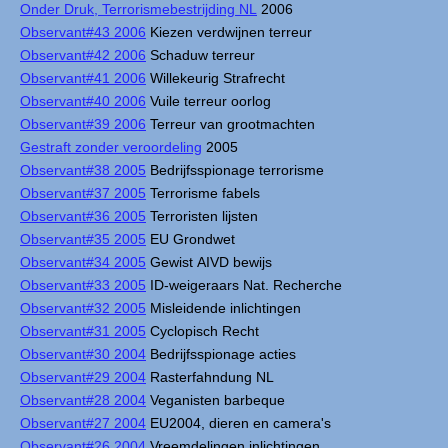
Onder Druk, Terrorismebestrijding NL
2006
Observant#43 2006
Kiezen verdwijnen terreur
Observant#42 2006
Schaduw terreur
Observant#41 2006
Willekeurig Strafrecht
Observant#40 2006
Vuile terreur oorlog
Observant#39 2006
Terreur van grootmachten
Gestraft zonder veroordeling
2005
Observant#38 2005
Bedrijfsspionage terrorisme
Observant#37 2005
Terrorisme fabels
Observant#36 2005
Terroristen lijsten
Observant#35 2005
EU Grondwet
Observant#34 2005
Gewist AIVD bewijs
Observant#33 2005
ID-weigeraars Nat. Recherche
Observant#32 2005
Misleidende inlichtingen
Observant#31 2005
Cyclopisch Recht
Observant#30 2004
Bedrijfsspionage acties
Observant#29 2004
Rasterfahndung NL
Observant#28 2004
Veganisten barbeque
Observant#27 2004
EU2004, dieren en camera's
Observant#26 2004
Vreemdelingen inlichtingen