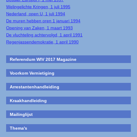
Welingelichte Kringen, 1 juli 1995
Nederland, open U, 1 juli 1994
De muren hebben oren 1 januari 1994
Opening van Zaken, 1 maart 1993
De vluchteling achtervolgd, 1 april 1991
Regenjassendemokratie, 1 april 1990
Referendum WIV 2017 Magazine
Voorkom Vernietiging
Arrestantenhandleiding
Kraakhandleiding
Mailinglijst
Thema's