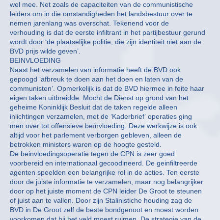
wel mee. Net zoals de capaciteiten van de communistische
leiders om in die omstandigheden het landsbestuur over te
nemen jarenlang was overschat. Tekenend voor de
verhouding is dat de eerste infiltrant in het partijbestuur gerund
wordt door ‘de plaatselijke politie, die zijn identiteit niet aan de
BVD prijs wilde geven’.
BEINVLOEDING
Naast het verzamelen van informatie heeft de BVD ook
gepoogd ‘afbreuk te doen aan het doen en laten van de
communisten’. Opmerkelijk is dat de BVD hiermee in feite haar
eigen taken uitbreidde. Mocht de Dienst op grond van het
geheime Koninklijk Besluit dat de taken regelde alleen
inlichtingen verzamelen, met de ‘Kaderbrief’ operaties ging
men over tot offensieve beïnvloeding. Deze werkwijze is ook
altijd voor het parlement verborgen gebleven, alleen de
betrokken ministers waren op de hoogte gesteld.
De beinvloedingsoperatie tegen de CPN is zeer goed
voorbereid en internationaal gecoodineerd. De geinfiltreerde
agenten speelden een belangrijke rol in de acties. Ten eerste
door de juiste informatie te verzamelen, maar nog belangrijker
door op het juiste moment de CPN leider De Groot te steunen
of juist aan te vallen. Door zijn Stalinistiche houding zag de
BVD in De Groot zelf de beste bondgenoot en moest worden
voorkomen dat hij het veld moest ruimen. De strategie van de