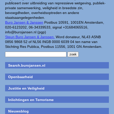
publiceert over uitbreiding van repressieve wetgeving, publiek-
private samenwerking, veiligheid in breedste zin,
bevoegdheden, overheidsoptreden en andere
staatsaangelegenheden.
Buro Jansen & Janssen
Postbus 10591, 1001EN Amsterdam,
020-6123202, 06-34339533, signal +31684065516,
info@burojansen.nl (pgp)
Steun Buro Jansen & Janssen.
Word donateur, NL43 ASNB
0856 9868 52 of NL56 INGB 0000 6039 04 ten name van
Stichting Res Publica, Postbus 11556, 1001 GN Amsterdam.
Search.burojansen.nl
Openbaarheid
Justitie en Veiligheid
Inlichtingen en Terrorisme
Nieuwsblog