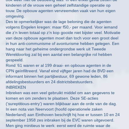
kinderen of de vrouw een geheel zelfstandige operatie op
touw. De opbouw agenten vervreemden vaak van hun eigen
omgeving.
Des te opmerkelijker was de lage beloning die de agenten
volgens Engelen kregen: maar f50,- per maand. Voor iemand
die z’n leven totaal op z’n kop gooide niet bijster veel. Motivatie
van deze opbouw agenten moet dan toch voor een groot deel
in hun anti-communisme of avonturisme hebben gelegen. Een
hang naar het geheime ondergrondse werk uit Tweede
Wereldoorlog zal bij een aantal een belangrijke rol hebben
gespeeld.
Rond ’61 waren er al 199 draai- en opbouw agenten in de
CPN geïnfiltreerd. Vanaf eind vijftger jaren had de BVD een
informant binnen het partijbestuur, 69 gewone leden, 86
afdelingsbestuurders en 24 districtsbestuurders.
INBREKEN
Inbreken was een veel gebruikt middel om aan gegevens te
komen en om zenders te plaatsen. Deze SE-acties
(‘sureptitious-entry’) waren blijkbaar aan de orde van de dag.
In een nota van Neervoort (hoofd operationele zaken
Nederland) aan Einthoven beschrijft hij hoe er tussen 10 en 24
september 1958 zes inbraken bij de EVC waren uitgevoerd.
Men ging minitieus te werk: eerst werd de ruimte waar de