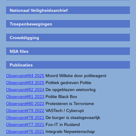
Nationaal Veiligheidsarchief
Troepenbewegingen
Crowddigging
NSA files
Publicaties
Observant#84 2025
Moord Willeke door politieagent
Observant#83 2025
Politiek gedreven Politie
Observant#82 2024
De opgeblazen wietoorlog
Observant#81 2023
Politie Black Box
Observant#80 2022
Protesteren is Terrorisme
Observant#79 2022
VASTech / Cyberupt
Observant#78 2021
De burger is staatsgevaarlijk
Observant#77 2021
Fox-IT in Rusland
Observant#76 2021
Integrale Nepwetenschap