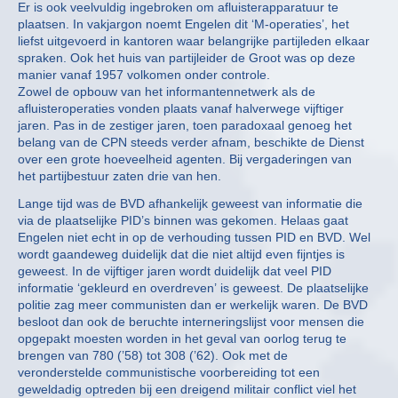
Er is ook veelvuldig ingebroken om afluisterapparatuur te
plaatsen. In vakjargon noemt Engelen dit ‘M-operaties’, het
liefst uitgevoerd in kantoren waar belangrijke partijleden elkaar
spraken. Ook het huis van partijleider de Groot was op deze
manier vanaf 1957 volkomen onder controle.
Zowel de opbouw van het informantennetwerk als de
afluisteroperaties vonden plaats vanaf halverwege vijftiger
jaren. Pas in de zestiger jaren, toen paradoxaal genoeg het
belang van de CPN steeds verder afnam, beschikte de Dienst
over een grote hoeveelheid agenten. Bij vergaderingen van
het partijbestuur zaten drie van hen.
Lange tijd was de BVD afhankelijk geweest van informatie die
via de plaatselijke PID’s binnen was gekomen. Helaas gaat
Engelen niet echt in op de verhouding tussen PID en BVD. Wel
wordt gaandeweg duidelijk dat die niet altijd even fijntjes is
geweest. In de vijftiger jaren wordt duidelijk dat veel PID
informatie ‘gekleurd en overdreven’ is geweest. De plaatselijke
politie zag meer communisten dan er werkelijk waren. De BVD
besloot dan ook de beruchte interneringslijst voor mensen die
opgepakt moesten worden in het geval van oorlog terug te
brengen van 780 (’58) tot 308 (’62). Ook met de
veronderstelde communistische voorbereiding tot een
geweldadig optreden bij een dreigend militair conflict viel het