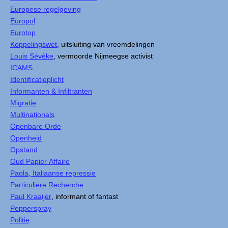
Europese regelgeving
Europol
Eurotop
Koppelingswet
, uitsluiting van vreemdelingen
Louis Sévèke
, vermoorde Nijmeegse activist
ICAMS
Identificatieplicht
Informanten & Infiltranten
Migratie
Multinationals
Openbare Orde
Openheid
Opstand
Oud Papier Affaire
Paola, Italiaanse repressie
Particuliere Recherche
Paul Kraaijer
, informant of fantast
Pepperspray
Politie