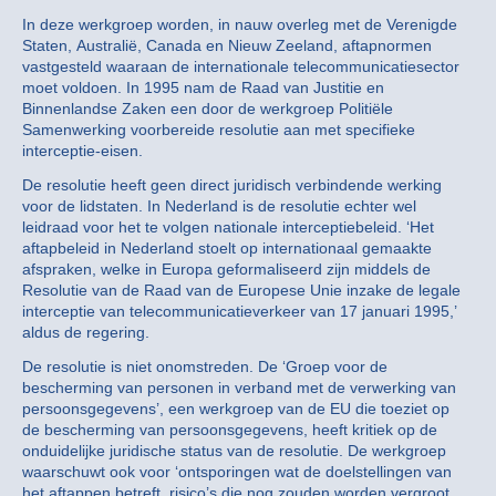
In deze werkgroep worden, in nauw overleg met de Verenigde
Staten, Australië, Canada en Nieuw Zeeland, aftapnormen
vastgesteld waaraan de internationale telecommunicatiesector
moet voldoen. In 1995 nam de Raad van Justitie en
Binnenlandse Zaken een door de werkgroep Politiële
Samenwerking voorbereide resolutie aan met specifieke
interceptie-eisen.
De resolutie heeft geen direct juridisch verbindende werking
voor de lidstaten. In Nederland is de resolutie echter wel
leidraad voor het te volgen nationale interceptiebeleid. ‘Het
aftapbeleid in Nederland stoelt op internationaal gemaakte
afspraken, welke in Europa geformaliseerd zijn middels de
Resolutie van de Raad van de Europese Unie inzake de legale
interceptie van telecommunicatieverkeer van 17 januari 1995,’
aldus de regering.
De resolutie is niet onomstreden. De ‘Groep voor de
bescherming van personen in verband met de verwerking van
persoonsgegevens’, een werkgroep van de EU die toeziet op
de bescherming van persoonsgegevens, heeft kritiek op de
onduidelijke juridische status van de resolutie. De werkgroep
waarschuwt ook voor ‘ontsporingen wat de doelstellingen van
het aftappen betreft, risico’s die nog zouden worden vergroot