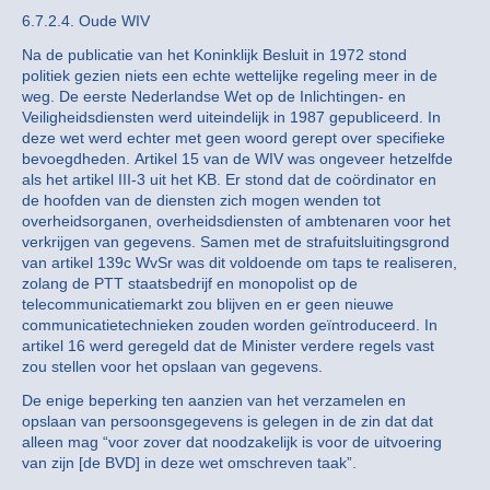
6.7.2.4. Oude WIV
Na de publicatie van het Koninklijk Besluit in 1972 stond
politiek gezien niets een echte wettelijke regeling meer in de
weg. De eerste Nederlandse Wet op de Inlichtingen- en
Veiligheidsdiensten werd uiteindelijk in 1987 gepubliceerd. In
deze wet werd echter met geen woord gerept over specifieke
bevoegdheden. Artikel 15 van de WIV was ongeveer hetzelfde
als het artikel III-3 uit het KB. Er stond dat de coördinator en
de hoofden van de diensten zich mogen wenden tot
overheidsorganen, overheidsdiensten of ambtenaren voor het
verkrijgen van gegevens. Samen met de strafuitsluitingsgrond
van artikel 139c WvSr was dit voldoende om taps te realiseren,
zolang de PTT staatsbedrijf en monopolist op de
telecommunicatiemarkt zou blijven en er geen nieuwe
communicatietechnieken zouden worden geïntroduceerd. In
artikel 16 werd geregeld dat de Minister verdere regels vast
zou stellen voor het opslaan van gegevens.
De enige beperking ten aanzien van het verzamelen en
opslaan van persoonsgegevens is gelegen in de zin dat dat
alleen mag “voor zover dat noodzakelijk is voor de uitvoering
van zijn [de BVD] in deze wet omschreven taak”.