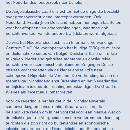
het Nederlandse, onderzoek naar Echelon.
De Angelsaksische coalitie is echter niet de enige die beschikt
over grensoverschrijdend interceptievermogen. Ook
Nederland, Frankrijk en Duitsland hebben hun eigen faciliteiten
voor het aftappen van etherverbindingen, waarmee ook
berichtenverkeer van de andere EU-lidstaten wordt afgetapt.
Zo wist het Nederlandse Technisch Informatie Verwerkings
Centrum TIVC (de voorloper van het huidige SVIC) de militaire
en diplomatieke codes van België, Duitsland, Italië en Turkije
te kraken. Nederland gebruikte afgetapte en ontsleutelde
berichten voor economische doeleinden. Zo gingen Duitse
offertes voor fregatten via de Nederlandse ivd’s naar
scheepswerf Rijn Schelde Verolme. De verhouding tussen de
toenmalige Inlichtingendienst Buitenland en het Nederlandse
bedrijfsleven is door de inlichtingendeskundigen De Graaff en
Wiebes als ‘incestueus’ omschreven.
Voor de regering is het feit dat in de inlichtingenwereld
samenwerking en concurrentie elkaar afwisselen, de
belangrijkste reden om in het voorstel voor een nieuwe Wet op
de Inlichtingen- en Veiligheidsdiensten wederom een dienst op
te richten die zich richt op buitenlandse en economische
inlichtingenvergaring, de Dienst Inlichtingen Buitenland die