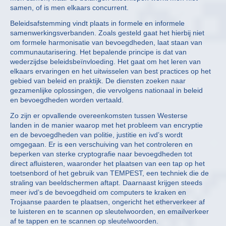
samen, of is men elkaars concurrent.
Beleidsafstemming vindt plaats in formele en informele
samenwerkingsverbanden. Zoals gesteld gaat het hierbij niet
om formele harmonisatie van bevoegdheden, laat staan van
communautarisering. Het bepalende principe is dat van
wederzijdse beleidsbeïnvloeding. Het gaat om het leren van
elkaars ervaringen en het uitwisselen van best practices op het
gebied van beleid en praktijk. De diensten zoeken naar
gezamenlijke oplossingen, die vervolgens nationaal in beleid
en bevoegdheden worden vertaald.
Zo zijn er opvallende overeenkomsten tussen Westerse
landen in de manier waarop met het probleem van encryptie
en de bevoegdheden van politie, justitie en ivd’s wordt
omgegaan. Er is een verschuiving van het controleren en
beperken van sterke cryptografie naar bevoegdheden tot
direct afluisteren, waaronder het plaatsen van een tap op het
toetsenbord of het gebruik van TEMPEST, een techniek die de
straling van beeldschermen aftapt. Daarnaast krijgen steeds
meer ivd’s de bevoegdheid om computers te kraken en
Trojaanse paarden te plaatsen, ongericht het etherverkeer af
te luisteren en te scannen op sleutelwoorden, en emailverkeer
af te tappen en te scannen op sleutelwoorden.