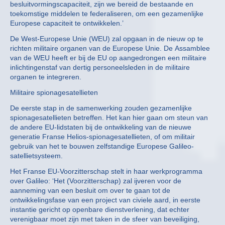
besluitvormingscapaciteit, zijn we bereid de bestaande en
toekomstige middelen te federaliseren, om een gezamenlijke
Europese capaciteit te ontwikkelen.’
De West-Europese Unie (WEU) zal opgaan in de nieuw op te
richten militaire organen van de Europese Unie. De Assamblee
van de WEU heeft er bij de EU op aangedrongen een militaire
inlichtingenstaf van dertig personeelsleden in de militaire
organen te integreren.
Militaire spionagesatellieten
De eerste stap in de samenwerking zouden gezamenlijke
spionagesatellieten betreffen. Het kan hier gaan om steun van
de andere EU-lidstaten bij de ontwikkeling van de nieuwe
generatie Franse Helios-spionagesatellieten, of om militair
gebruik van het te bouwen zelfstandige Europese Galileo-
satellietsysteem.
Het Franse EU-Voorzitterschap stelt in haar werkprogramma
over Galileo: ‘Het (Voorzitterschap) zal ijveren voor de
aanneming van een besluit om over te gaan tot de
ontwikkelingsfase van een project van civiele aard, in eerste
instantie gericht op openbare dienstverlening, dat echter
verenigbaar moet zijn met taken in de sfeer van beveiliging,