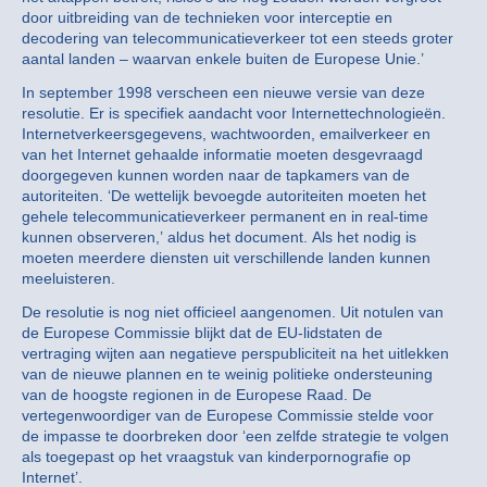
door uitbreiding van de technieken voor interceptie en
decodering van telecommunicatieverkeer tot een steeds groter
aantal landen – waarvan enkele buiten de Europese Unie.’
In september 1998 verscheen een nieuwe versie van deze
resolutie. Er is specifiek aandacht voor Internettechnologieën.
Internetverkeersgegevens, wachtwoorden, emailverkeer en
van het Internet gehaalde informatie moeten desgevraagd
doorgegeven kunnen worden naar de tapkamers van de
autoriteiten. ‘De wettelijk bevoegde autoriteiten moeten het
gehele telecommunicatieverkeer permanent en in real-time
kunnen observeren,’ aldus het document. Als het nodig is
moeten meerdere diensten uit verschillende landen kunnen
meeluisteren.
De resolutie is nog niet officieel aangenomen. Uit notulen van
de Europese Commissie blijkt dat de EU-lidstaten de
vertraging wijten aan negatieve perspubliciteit na het uitlekken
van de nieuwe plannen en te weinig politieke ondersteuning
van de hoogste regionen in de Europese Raad. De
vertegenwoordiger van de Europese Commissie stelde voor
de impasse te doorbreken door ‘een zelfde strategie te volgen
als toegepast op het vraagstuk van kinderpornografie op
Internet’.