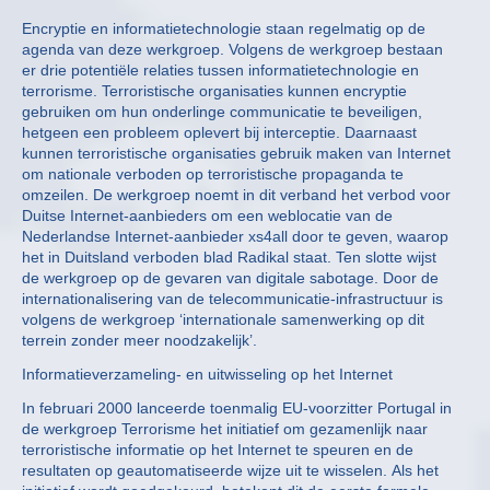
Encryptie en informatietechnologie staan regelmatig op de
agenda van deze werkgroep. Volgens de werkgroep bestaan
er drie potentiële relaties tussen informatietechnologie en
terrorisme. Terroristische organisaties kunnen encryptie
gebruiken om hun onderlinge communicatie te beveiligen,
hetgeen een probleem oplevert bij interceptie. Daarnaast
kunnen terroristische organisaties gebruik maken van Internet
om nationale verboden op terroristische propaganda te
omzeilen. De werkgroep noemt in dit verband het verbod voor
Duitse Internet-aanbieders om een weblocatie van de
Nederlandse Internet-aanbieder xs4all door te geven, waarop
het in Duitsland verboden blad Radikal staat. Ten slotte wijst
de werkgroep op de gevaren van digitale sabotage. Door de
internationalisering van de telecommunicatie-infrastructuur is
volgens de werkgroep ‘internationale samenwerking op dit
terrein zonder meer noodzakelijk’.
Informatieverzameling- en uitwisseling op het Internet
In februari 2000 lanceerde toenmalig EU-voorzitter Portugal in
de werkgroep Terrorisme het initiatief om gezamenlijk naar
terroristische informatie op het Internet te speuren en de
resultaten op geautomatiseerde wijze uit te wisselen. Als het