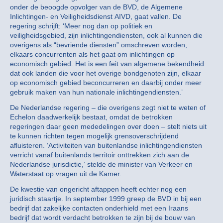
onder de beoogde opvolger van de BVD, de Algemene
Inlichtingen- en Veiligheidsdienst AIVD, gaat vallen. De
regering schrijft: ‘Meer nog dan op politiek en
veiligheidsgebied, zijn inlichtingendiensten, ook al kunnen die
overigens als “bevriende diensten” omschreven worden,
elkaars concurrenten als het gaat om inlichtingen op
economisch gebied. Het is een feit van algemene bekendheid
dat ook landen die voor het overige bondgenoten zijn, elkaar
op economisch gebied beconcurreren en daarbij onder meer
gebruik maken van hun nationale inlichtingendiensten.’
De Nederlandse regering – die overigens zegt niet te weten of
Echelon daadwerkelijk bestaat, omdat de betrokken
regeringen daar geen mededelingen over doen – stelt niets uit
te kunnen richten tegen mogelijk grensoverschrijdend
afluisteren. ‘Activiteiten van buitenlandse inlichtingendiensten
verricht vanaf buitenlands territoir onttrekken zich aan de
Nederlandse jurisdictie,’ stelde de minister van Verkeer en
Waterstaat op vragen uit de Kamer.
De kwestie van ongericht aftappen heeft echter nog een
juridisch staartje. In september 1999 greep de BVD in bij een
bedrijf dat zakelijke contacten onderhield met een Iraans
bedrijf dat wordt verdacht betrokken te zijn bij de bouw van