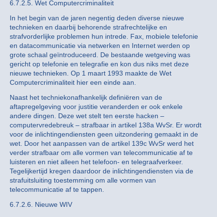
6.7.2.5. Wet Computercriminaliteit
In het begin van de jaren negentig deden diverse nieuwe
technieken en daarbij behorende strafrechtelijke en
strafvorderlijke problemen hun intrede. Fax, mobiele telefonie
en datacommunicatie via netwerken en Internet werden op
grote schaal geïntroduceerd. De bestaande wetgeving was
gericht op telefonie en telegrafie en kon dus niks met deze
nieuwe technieken. Op 1 maart 1993 maakte de Wet
Computercriminaliteit hier een einde aan.
Naast het techniekonafhankelijk definiëren van de
aftapregelgeving voor justitie veranderden er ook enkele
andere dingen. Deze wet stelt ten eerste hacken –
computervredebreuk – strafbaar in artikel 138a WvSr. Er wordt
voor de inlichtingendiensten geen uitzondering gemaakt in de
wet. Door het aanpassen van de artikel 139c WvSr werd het
verder strafbaar om alle vormen van telecommunicatie af te
luisteren en niet alleen het telefoon- en telegraafverkeer.
Tegelijkertijd kregen daardoor de inlichtingendiensten via de
strafuitsluiting toestemming om alle vormen van
telecommunicatie af te tappen.
6.7.2.6. Nieuwe WIV