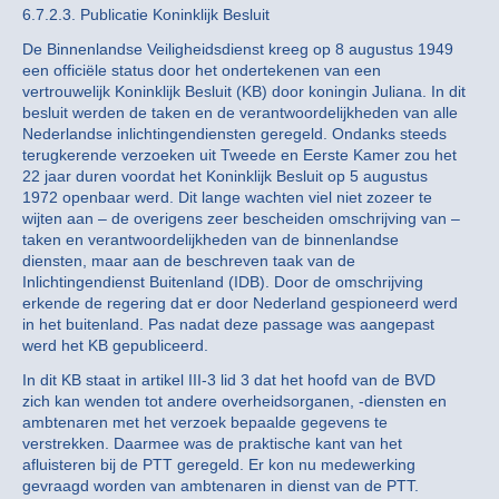
6.7.2.3. Publicatie Koninklijk Besluit
De Binnenlandse Veiligheidsdienst kreeg op 8 augustus 1949
een officiële status door het ondertekenen van een
vertrouwelijk Koninklijk Besluit (KB) door koningin Juliana. In dit
besluit werden de taken en de verantwoordelijkheden van alle
Nederlandse inlichtingendiensten geregeld. Ondanks steeds
terugkerende verzoeken uit Tweede en Eerste Kamer zou het
22 jaar duren voordat het Koninklijk Besluit op 5 augustus
1972 openbaar werd. Dit lange wachten viel niet zozeer te
wijten aan – de overigens zeer bescheiden omschrijving van –
taken en verantwoordelijkheden van de binnenlandse
diensten, maar aan de beschreven taak van de
Inlichtingendienst Buitenland (IDB). Door de omschrijving
erkende de regering dat er door Nederland gespioneerd werd
in het buitenland. Pas nadat deze passage was aangepast
werd het KB gepubliceerd.
In dit KB staat in artikel III-3 lid 3 dat het hoofd van de BVD
zich kan wenden tot andere overheidsorganen, -diensten en
ambtenaren met het verzoek bepaalde gegevens te
verstrekken. Daarmee was de praktische kant van het
afluisteren bij de PTT geregeld. Er kon nu medewerking
gevraagd worden van ambtenaren in dienst van de PTT.