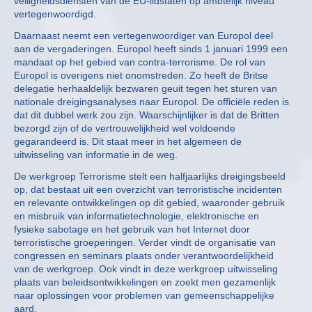
veiligheidsdiensten van de EU-lidstaten op ambtelijk niveau
vertegenwoordigd.
Daarnaast neemt een vertegenwoordiger van Europol deel
aan de vergaderingen. Europol heeft sinds 1 januari 1999 een
mandaat op het gebied van contra-terrorisme. De rol van
Europol is overigens niet onomstreden. Zo heeft de Britse
delegatie herhaaldelijk bezwaren geuit tegen het sturen van
nationale dreigingsanalyses naar Europol. De officiële reden is
dat dit dubbel werk zou zijn. Waarschijnlijker is dat de Britten
bezorgd zijn of de vertrouwelijkheid wel voldoende
gegarandeerd is. Dit staat meer in het algemeen de
uitwisseling van informatie in de weg.
De werkgroep Terrorisme stelt een halfjaarlijks dreigingsbeeld
op, dat bestaat uit een overzicht van terroristische incidenten
en relevante ontwikkelingen op dit gebied, waaronder gebruik
en misbruik van informatietechnologie, elektronische en
fysieke sabotage en het gebruik van het Internet door
terroristische groeperingen. Verder vindt de organisatie van
congressen en seminars plaats onder verantwoordelijkheid
van de werkgroep. Ook vindt in deze werkgroep uitwisseling
plaats van beleidsontwikkelingen en zoekt men gezamenlijk
naar oplossingen voor problemen van gemeenschappelijke
aard.