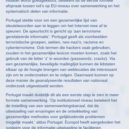
initiatief wordt goedgekeurd, betekent dit de eerste formele
afspraak tussen ivd’s op EU-niveau over samenwerking en het
systematisch delen van informatie.
Portugal stelde voor om een gezamenlijke lijst van
sleutelwoorden aan te leggen om het Internet mee af te
speuren. De speurtocht is gericht op ‘aan terrorisme
gerelateerde informatie’. Portugal geeft als voorbeelden
terroristische groepen, sekten, neo-nazi’s, racisme en
cyberterrorisme. Ook termen die hackers vaak gebruiken,
zouden in het gezamenlijke lexicon moeten komen, zoals het
gebruik van de letter ‘z’ in woorden (passwordz, crackz). Via
een gezamenlijke, beveiligde mailinglijst kunnen de lidstaten
elkaar op de hoogte brengen van weblocaties die interessant
zijn om te onderzoeken en te volgen. Daarnaast kunnen op
deze manier de geanalyseerde resultaten van nationaal
onderzoek uitgewisseld worden.
Portugal maakt duidelijk dit als een eerste stap te zien in meer
formele samenwerking. ‘Op institutioneel niveau betekent het
de instelling van een samenwerkingskanaal, dat de
uitwisseling van ervaringen en de ontwikkeling van
gezamenlijke methodes voor gelijkluidende problemen
mogelijk maakt,’ aldus Portugal. Europol heeft aangeboden het
systeem voor de informatie-uitwisseling te faciliteren.