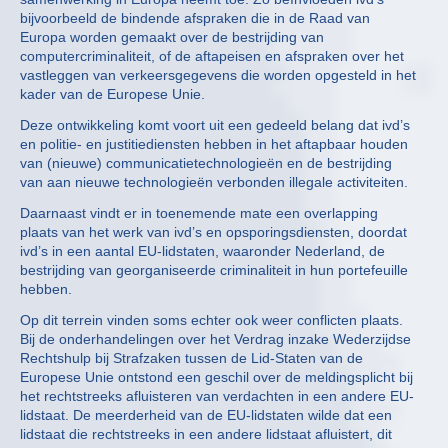
bijvoorbeeld de bindende afspraken die in de Raad van
Europa worden gemaakt over de bestrijding van
computercriminaliteit, of de aftapeisen en afspraken over het
vastleggen van verkeersgegevens die worden opgesteld in het
kader van de Europese Unie.
Deze ontwikkeling komt voort uit een gedeeld belang dat ivd’s
en politie- en justitiediensten hebben in het aftapbaar houden
van (nieuwe) communicatietechnologieën en de bestrijding
van aan nieuwe technologieën verbonden illegale activiteiten.
Daarnaast vindt er in toenemende mate een overlapping
plaats van het werk van ivd’s en opsporingsdiensten, doordat
ivd’s in een aantal EU-lidstaten, waaronder Nederland, de
bestrijding van georganiseerde criminaliteit in hun portefeuille
hebben.
Op dit terrein vinden soms echter ook weer conflicten plaats.
Bij de onderhandelingen over het Verdrag inzake Wederzijdse
Rechtshulp bij Strafzaken tussen de Lid-Staten van de
Europese Unie ontstond een geschil over de meldingsplicht bij
het rechtstreeks afluisteren van verdachten in een andere EU-
lidstaat. De meerderheid van de EU-lidstaten wilde dat een
lidstaat die rechtstreeks in een andere lidstaat afluistert, dit