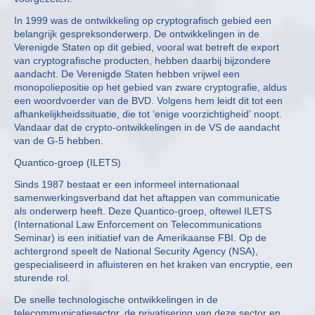
In 1999 was de ontwikkeling op cryptografisch gebied een
belangrijk gespreksonderwerp. De ontwikkelingen in de
Verenigde Staten op dit gebied, vooral wat betreft de export
van cryptografische producten, hebben daarbij bijzondere
aandacht. De Verenigde Staten hebben vrijwel een
monopoliepositie op het gebied van zware cryptografie, aldus
een woordvoerder van de BVD. Volgens hem leidt dit tot een
afhankelijkheidssituatie, die tot ‘enige voorzichtigheid’ noopt.
Vandaar dat de crypto-ontwikkelingen in de VS de aandacht
van de G-5 hebben.
Quantico-groep (ILETS)
Sinds 1987 bestaat er een informeel internationaal
samenwerkingsverband dat het aftappen van communicatie
als onderwerp heeft. Deze Quantico-groep, oftewel ILETS
(International Law Enforcement on Telecommunications
Seminar) is een initiatief van de Amerikaanse FBI. Op de
achtergrond speelt de National Security Agency (NSA),
gespecialiseerd in afluisteren en het kraken van encryptie, een
sturende rol.
De snelle technologische ontwikkelingen in de
telecommunicatiesector, de privatisering van deze sector en