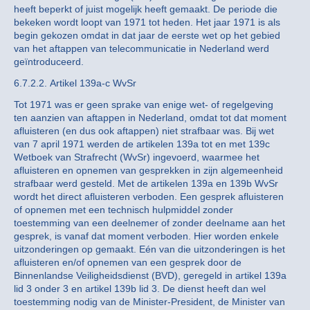
heeft beperkt of juist mogelijk heeft gemaakt. De periode die
bekeken wordt loopt van 1971 tot heden. Het jaar 1971 is als
begin gekozen omdat in dat jaar de eerste wet op het gebied
van het aftappen van telecommunicatie in Nederland werd
geïntroduceerd.
6.7.2.2. Artikel 139a-c WvSr
Tot 1971 was er geen sprake van enige wet- of regelgeving
ten aanzien van aftappen in Nederland, omdat tot dat moment
afluisteren (en dus ook aftappen) niet strafbaar was. Bij wet
van 7 april 1971 werden de artikelen 139a tot en met 139c
Wetboek van Strafrecht (WvSr) ingevoerd, waarmee het
afluisteren en opnemen van gesprekken in zijn algemeenheid
strafbaar werd gesteld. Met de artikelen 139a en 139b WvSr
wordt het direct afluisteren verboden. Een gesprek afluisteren
of opnemen met een technisch hulpmiddel zonder
toestemming van een deelnemer of zonder deelname aan het
gesprek, is vanaf dat moment verboden. Hier worden enkele
uitzonderingen op gemaakt. Eén van die uitzonderingen is het
afluisteren en/of opnemen van een gesprek door de
Binnenlandse Veiligheidsdienst (BVD), geregeld in artikel 139a
lid 3 onder 3 en artikel 139b lid 3. De dienst heeft dan wel
toestemming nodig van de Minister-President, de Minister van