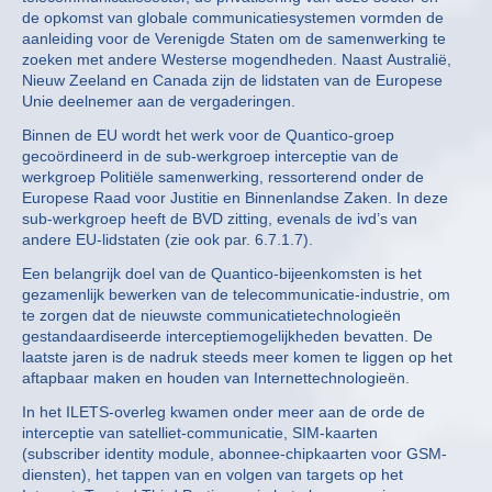
de opkomst van globale communicatiesystemen vormden de
aanleiding voor de Verenigde Staten om de samenwerking te
zoeken met andere Westerse mogendheden. Naast Australië,
Nieuw Zeeland en Canada zijn de lidstaten van de Europese
Unie deelnemer aan de vergaderingen.
Binnen de EU wordt het werk voor de Quantico-groep
gecoördineerd in de sub-werkgroep interceptie van de
werkgroep Politiële samenwerking, ressorterend onder de
Europese Raad voor Justitie en Binnenlandse Zaken. In deze
sub-werkgroep heeft de BVD zitting, evenals de ivd’s van
andere EU-lidstaten (zie ook par. 6.7.1.7).
Een belangrijk doel van de Quantico-bijeenkomsten is het
gezamenlijk bewerken van de telecommunicatie-industrie, om
te zorgen dat de nieuwste communicatietechnologieën
gestandaardiseerde interceptiemogelijkheden bevatten. De
laatste jaren is de nadruk steeds meer komen te liggen op het
aftapbaar maken en houden van Internettechnologieën.
In het ILETS-overleg kwamen onder meer aan de orde de
interceptie van satelliet-communicatie, SIM-kaarten
(subscriber identity module, abonnee-chipkaarten voor GSM-
diensten), het tappen van en volgen van targets op het