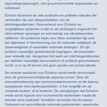
oppositiegroeperingen, niet-gouvernementele organisaties en
individuen.
Echelon illustreert de vele juridische en politieke valkuilen die
verbonden zijn aan aftapactiviteiten van de
inlichtingendiensten. Kenmerkend voor Echelon en
vergelijkbare systemen is dat ze als stofzuigers ongericht het
etherverkeer opvangen en met behulp van sleutelwoorden
uitfilteren. De juridische basis voor deze activiteiten ligt over
het algemeen in bescherming van de nationale veiligheid, de
staatsveiligheid of essentiële nationale belangen. Dit zijn
juridisch nauwelijks gedefinieerde begrippen, die bovendien
zeer rekkelijk zijn. Aangezien het werk van inlichtingendiensten
per definitie nauwelijks democratisch of juridisch gecontroleerd
wordt, is er op dit terrein ook geen sprake van jurisprudentie.
De recente aandacht voor Echelon wordt mede veroorzaakt
door de grensoverschrijdende aspecten ervan. Door de
internationalisering van communicatiestructuren en de daarop
aangepaste interceptiecapaciteiten, is het mogelijk om op
‘vreemde bodem’ af te luisteren. De aanwijzingen dat Echelon
mede wordt ingezet voor economische doeleinden maakt de
kwestie extra explosief. Inmiddels verrichten het Europees
Parlement en verschillende nationale parlementen, waaronder