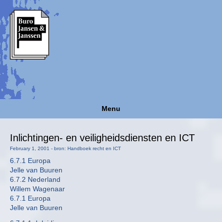
Menu
Inlichtingen- en veiligheidsdiensten en ICT
February 1, 2001 - bron: Handboek recht en ICT
6.7.1 Europa
Jelle van Buuren
6.7.2 Nederland
Willem Wagenaar
6.7.1 Europa
Jelle van Buuren