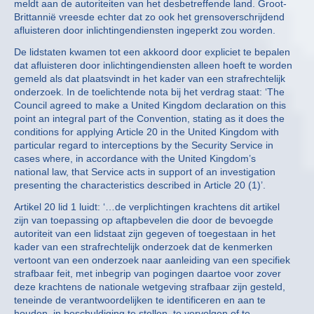
meldt aan de autoriteiten van het desbetreffende land. Groot-
Brittannië vreesde echter dat zo ook het grensoverschrijdend
afluisteren door inlichtingendiensten ingeperkt zou worden.
De lidstaten kwamen tot een akkoord door expliciet te bepalen
dat afluisteren door inlichtingendiensten alleen hoeft te worden
gemeld als dat plaatsvindt in het kader van een strafrechtelijk
onderzoek. In de toelichtende nota bij het verdrag staat: ‘The
Council agreed to make a United Kingdom declaration on this
point an integral part of the Convention, stating as it does the
conditions for applying Article 20 in the United Kingdom with
particular regard to interceptions by the Security Service in
cases where, in accordance with the United Kingdom’s
national law, that Service acts in support of an investigation
presenting the characteristics described in Article 20 (1)’.
Artikel 20 lid 1 luidt: ‘…de verplichtingen krachtens dit artikel
zijn van toepassing op aftapbevelen die door de bevoegde
autoriteit van een lidstaat zijn gegeven of toegestaan in het
kader van een strafrechtelijk onderzoek dat de kenmerken
vertoont van een onderzoek naar aanleiding van een specifiek
strafbaar feit, met inbegrip van pogingen daartoe voor zover
deze krachtens de nationale wetgeving strafbaar zijn gesteld,
teneinde de verantwoordelijken te identificeren en aan te
houden, in beschuldiging te stellen, te vervolgen of te