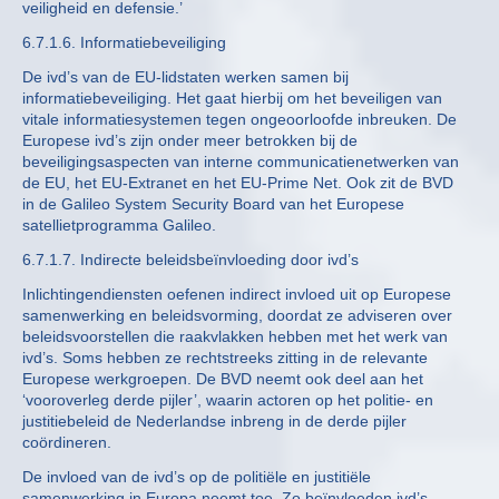
veiligheid en defensie.’
6.7.1.6. Informatiebeveiliging
De ivd’s van de EU-lidstaten werken samen bij
informatiebeveiliging. Het gaat hierbij om het beveiligen van
vitale informatiesystemen tegen ongeoorloofde inbreuken. De
Europese ivd’s zijn onder meer betrokken bij de
beveiligingsaspecten van interne communicatienetwerken van
de EU, het EU-Extranet en het EU-Prime Net. Ook zit de BVD
in de Galileo System Security Board van het Europese
satellietprogramma Galileo.
6.7.1.7. Indirecte beleidsbeïnvloeding door ivd’s
Inlichtingendiensten oefenen indirect invloed uit op Europese
samenwerking en beleidsvorming, doordat ze adviseren over
beleidsvoorstellen die raakvlakken hebben met het werk van
ivd’s. Soms hebben ze rechtstreeks zitting in de relevante
Europese werkgroepen. De BVD neemt ook deel aan het
‘vooroverleg derde pijler’, waarin actoren op het politie- en
justitiebeleid de Nederlandse inbreng in de derde pijler
coördineren.
De invloed van de ivd’s op de politiële en justitiële
samenwerking in Europa neemt toe. Zo beïnvloeden ivd’s