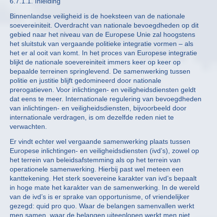
6.7.1.1. Inleiding
Binnenlandse veiligheid is de hoeksteen van de nationale
soevereiniteit. Overdracht van nationale bevoegdheden op dit
gebied naar het niveau van de Europese Unie zal hoogstens
het sluitstuk van vergaande politieke integratie vormen – als
het er al ooit van komt. In het proces van Europese integratie
blijkt de nationale soevereiniteit immers keer op keer op
bepaalde terreinen springlevend. De samenwerking tussen
politie en justitie blijft gedomineerd door nationale
prerogatieven. Voor inlichtingen- en veiligheidsdiensten geldt
dat eens te meer. Internationale regulering van bevoegdheden
van inlichtingen- en veiligheidsdiensten, bijvoorbeeld door
internationale verdragen, is om dezelfde reden niet te
verwachten.
Er vindt echter wel vergaande samenwerking plaats tussen
Europese inlichtingen- en veiligheidsdiensten (ivd’s), zowel op
het terrein van beleidsafstemming als op het terrein van
operationele samenwerking. Hierbij past wel meteen een
kanttekening. Het sterk soevereine karakter van ivd’s bepaalt
in hoge mate het karakter van de samenwerking. In de wereld
van de ivd’s is er sprake van opportunisme, of vriendelijker
gezegd: quid pro quo. Waar de belangen samenvallen werkt
men samen, waar de belangen uiteenlopen werkt men niet