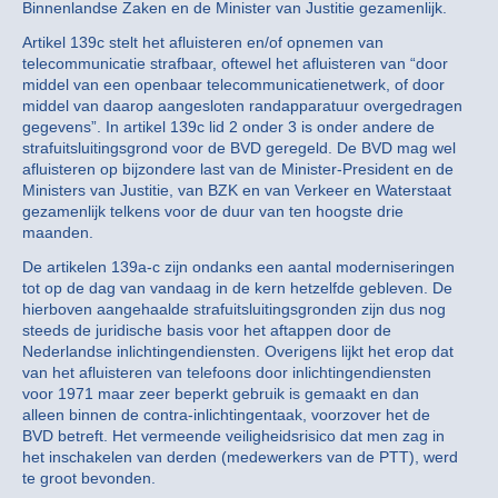
Binnenlandse Zaken en de Minister van Justitie gezamenlijk.
Artikel 139c stelt het afluisteren en/of opnemen van
telecommunicatie strafbaar, oftewel het afluisteren van “door
middel van een openbaar telecommunicatienetwerk, of door
middel van daarop aangesloten randapparatuur overgedragen
gegevens”. In artikel 139c lid 2 onder 3 is onder andere de
strafuitsluitingsgrond voor de BVD geregeld. De BVD mag wel
afluisteren op bijzondere last van de Minister-President en de
Ministers van Justitie, van BZK en van Verkeer en Waterstaat
gezamenlijk telkens voor de duur van ten hoogste drie
maanden.
De artikelen 139a-c zijn ondanks een aantal moderniseringen
tot op de dag van vandaag in de kern hetzelfde gebleven. De
hierboven aangehaalde strafuitsluitingsgronden zijn dus nog
steeds de juridische basis voor het aftappen door de
Nederlandse inlichtingendiensten. Overigens lijkt het erop dat
van het afluisteren van telefoons door inlichtingendiensten
voor 1971 maar zeer beperkt gebruik is gemaakt en dan
alleen binnen de contra-inlichtingentaak, voorzover het de
BVD betreft. Het vermeende veiligheidsrisico dat men zag in
het inschakelen van derden (medewerkers van de PTT), werd
te groot bevonden.