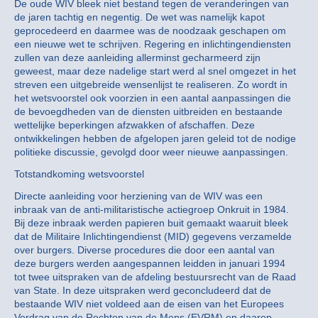
De oude WIV bleek niet bestand tegen de veranderingen van
de jaren tachtig en negentig. De wet was namelijk kapot
geprocedeerd en daarmee was de noodzaak geschapen om
een nieuwe wet te schrijven. Regering en inlichtingendiensten
zullen van deze aanleiding allerminst gecharmeerd zijn
geweest, maar deze nadelige start werd al snel omgezet in het
streven een uitgebreide wensenlijst te realiseren. Zo wordt in
het wetsvoorstel ook voorzien in een aantal aanpassingen die
de bevoegdheden van de diensten uitbreiden en bestaande
wettelijke beperkingen afzwakken of afschaffen. Deze
ontwikkelingen hebben de afgelopen jaren geleid tot de nodige
politieke discussie, gevolgd door weer nieuwe aanpassingen.
Totstandkoming wetsvoorstel
Directe aanleiding voor herziening van de WIV was een
inbraak van de anti-militaristische actiegroep Onkruit in 1984.
Bij deze inbraak werden papieren buit gemaakt waaruit bleek
dat de Militaire Inlichtingendienst (MID) gegevens verzamelde
over burgers. Diverse procedures die door een aantal van
deze burgers werden aangespannen leidden in januari 1994
tot twee uitspraken van de afdeling bestuursrecht van de Raad
van State. In deze uitspraken werd geconcludeerd dat de
bestaande WIV niet voldeed aan de eisen van het Europees
Verdrag van de Rechten van de Mens (EVRM) en daarop