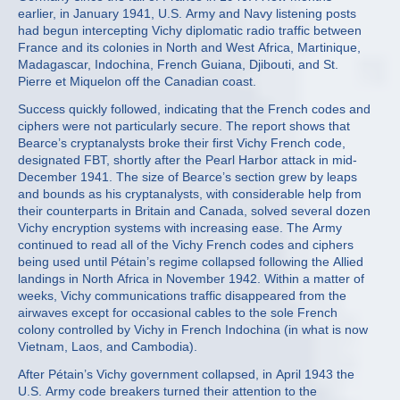
earlier, in January 1941, U.S. Army and Navy listening posts
had begun intercepting Vichy diplomatic radio traffic between
France and its colonies in North and West Africa, Martinique,
Madagascar, Indochina, French Guiana, Djibouti, and St.
Pierre et Miquelon off the Canadian coast.
Success quickly followed, indicating that the French codes and
ciphers were not particularly secure. The report shows that
Bearce’s cryptanalysts broke their first Vichy French code,
designated FBT, shortly after the Pearl Harbor attack in mid-
December 1941. The size of Bearce’s section grew by leaps
and bounds as his cryptanalysts, with considerable help from
their counterparts in Britain and Canada, solved several dozen
Vichy encryption systems with increasing ease. The Army
continued to read all of the Vichy French codes and ciphers
being used until Pétain’s regime collapsed following the Allied
landings in North Africa in November 1942. Within a matter of
weeks, Vichy communications traffic disappeared from the
airwaves except for occasional cables to the sole French
colony controlled by Vichy in French Indochina (in what is now
Vietnam, Laos, and Cambodia).
After Pétain’s Vichy government collapsed, in April 1943 the
U.S. Army code breakers turned their attention to the