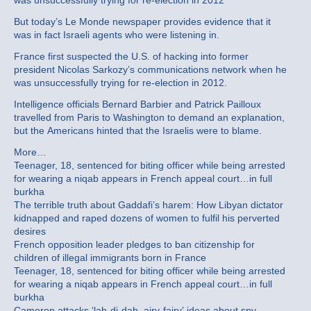
was unsuccessfully trying for re-election in 2012
But today’s Le Monde newspaper provides evidence that it
was in fact Israeli agents who were listening in.
France first suspected the U.S. of hacking into former
president Nicolas Sarkozy’s communications network when he
was unsuccessfully trying for re-election in 2012.
Intelligence officials Bernard Barbier and Patrick Pailloux
travelled from Paris to Washington to demand an explanation,
but the Americans hinted that the Israelis were to blame.
More…
Teenager, 18, sentenced for biting officer while being arrested
for wearing a niqab appears in French appeal court…in full
burkha
The terrible truth about Gaddafi’s harem: How Libyan dictator
kidnapped and raped dozens of women to fulfil his perverted
desires
French opposition leader pledges to ban citizenship for
children of illegal immigrants born in France
Teenager, 18, sentenced for biting officer while being arrested
for wearing a niqab appears in French appeal court…in full
burkha
Cameron attacks ‘lah-di-dah, airy-fairy’ ideas about spy