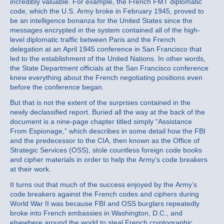
incredibly valuable. For example, the French FMT diplomatic
code, which the U.S. Army broke in February 1945, proved to
be an intelligence bonanza for the United States since the
messages encrypted in the system contained all of the high-
level diplomatic traffic between Paris and the French
delegation at an April 1945 conference in San Francisco that
led to the establishment of the United Nations. In other words,
the State Department officials at the San Francisco conference
knew everything about the French negotiating positions even
before the conference began.
But that is not the extent of the surprises contained in the
newly declassified report. Buried all the way at the back of the
document is a nine-page chapter titled simply “Assistance
From Espionage,” which describes in some detail how the FBI
and the predecessor to the CIA, then known as the Office of
Strategic Services (OSS), stole countless foreign code books
and cipher materials in order to help the Army’s code breakers
at their work.
It turns out that much of the success enjoyed by the Army’s
code breakers against the French codes and ciphers during
World War II was because FBI and OSS burglars repeatedly
broke into French embassies in Washington, D.C., and
elsewhere around the world to steal French cryptographic