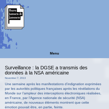
Menu
Surveillance : la DGSE a transmis des
données à la NSA américaine
November 7, 2013
Une semaine après les manifestations d’indignation exprimées
par les autorités politiques françaises après les révélations du
Monde sur l’ampleur des interceptions électroniques réalisées,
en France, par l’Agence nationale de sécurité (NSA)
américaine, de nouveaux éléments montrent que cette
émotion pouvait être, en partie, feinte.