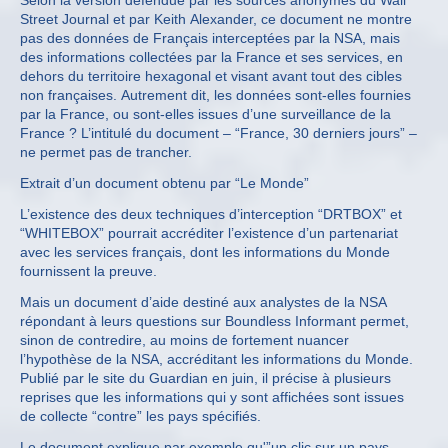
Selon la version défendue par les sources anonymes du Wall
Street Journal et par Keith Alexander, ce document ne montre
pas des données de Français interceptées par la NSA, mais
des informations collectées par la France et ses services, en
dehors du territoire hexagonal et visant avant tout des cibles
non françaises. Autrement dit, les données sont-elles fournies
par la France, ou sont-elles issues d’une surveillance de la
France ? L’intitulé du document – “France, 30 derniers jours” –
ne permet pas de trancher.
Extrait d’un document obtenu par “Le Monde”
L’existence des deux techniques d’interception “DRTBOX” et
“WHITEBOX” pourrait accréditer l’existence d’un partenariat
avec les services français, dont les informations du Monde
fournissent la preuve.
Mais un document d’aide destiné aux analystes de la NSA
répondant à leurs questions sur Boundless Informant permet,
sinon de contredire, au moins de fortement nuancer
l’hypothèse de la NSA, accréditant les informations du Monde.
Publié par le site du Guardian en juin, il précise à plusieurs
reprises que les informations qui y sont affichées sont issues
de collecte “contre” les pays spécifiés.
Le document explique par exemple qu'”un clic sur un pays