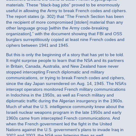
materials. These “black-bag jobs” proved to be enormously
useful in allowing the Army to break French codes and ciphers.
The report states (p. 302) that “The French Section has been
the recipient of more compromised [stolen] material than any
other language group [within the Army code-breaking
organization],” with the document showing that FBI and OSS
burglars surreptitiously copied at least nine French codes and
ciphers between 1941 and 1945.
But this is only the beginning of a story that has yet to be told.
It might surprise people to learn that the NSA and its partners
in Britain, Canada, Australia, and New Zealand have never
stopped intercepting French diplomatic and military
communications, or trying to break French codes and ciphers,
since the day Japan surrendered on Aug. 14, 1945. The NSA’s
intercept operators monitored French military communications
in Indochina in the 1950s, as well as French military and
diplomatic traffic during the Algerian insurgency in the 1960s.
Much of what the U.S. intelligence community knew about the
Israeli nuclear weapons program in the late 1950s and early
1960s came from intercepted French communications. And
when the French government led the fight in the United
Nations against the U.S. government’s plans to invade Iraq in
2002 and 2003, the NSA was listening then as well.