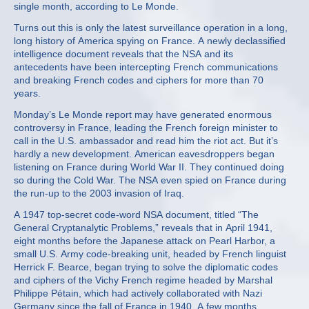
single month, according to Le Monde.
Turns out this is only the latest surveillance operation in a long,
long history of America spying on France. A newly declassified
intelligence document reveals that the NSA and its
antecedents have been intercepting French communications
and breaking French codes and ciphers for more than 70
years.
Monday’s Le Monde report may have generated enormous
controversy in France, leading the French foreign minister to
call in the U.S. ambassador and read him the riot act. But it’s
hardly a new development. American eavesdroppers began
listening on France during World War II. They continued doing
so during the Cold War. The NSA even spied on France during
the run-up to the 2003 invasion of Iraq.
A 1947 top-secret code-word NSA document, titled “The
General Cryptanalytic Problems,” reveals that in April 1941,
eight months before the Japanese attack on Pearl Harbor, a
small U.S. Army code-breaking unit, headed by French linguist
Herrick F. Bearce, began trying to solve the diplomatic codes
and ciphers of the Vichy French regime headed by Marshal
Philippe Pétain, which had actively collaborated with Nazi
Germany since the fall of France in 1940. A few months