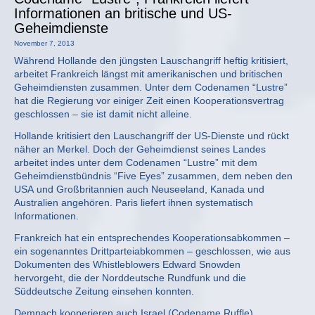
Informationen an britische und US-
Geheimdienste
November 7, 2013
Während Hollande den jüngsten Lauschangriff heftig kritisiert,
arbeitet Frankreich längst mit amerikanischen und britischen
Geheimdiensten zusammen. Unter dem Codenamen “Lustre”
hat die Regierung vor einiger Zeit einen Kooperationsvertrag
geschlossen – sie ist damit nicht alleine.
Hollande kritisiert den Lauschangriff der US-Dienste und rückt
näher an Merkel. Doch der Geheimdienst seines Landes
arbeitet indes unter dem Codenamen “Lustre” mit dem
Geheimdienstbündnis “Five Eyes” zusammen, dem neben den
USA und Großbritannien auch Neuseeland, Kanada und
Australien angehören. Paris liefert ihnen systematisch
Informationen.
Frankreich hat ein entsprechendes Kooperationsabkommen –
ein sogenanntes Drittparteiabkommen – geschlossen, wie aus
Dokumenten des Whistleblowers Edward Snowden
hervorgeht, die der Norddeutsche Rundfunk und die
Süddeutsche Zeitung einsehen konnten.
Demnach kooperieren auch Israel (Codename Ruffle),