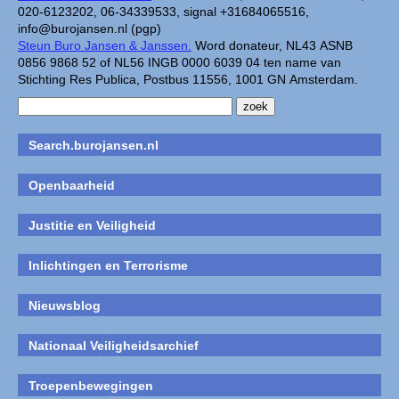
020-6123202, 06-34339533, signal +31684065516,
info@burojansen.nl (pgp)
Steun Buro Jansen & Janssen.
Word donateur, NL43 ASNB
0856 9868 52 of NL56 INGB 0000 6039 04 ten name van
Stichting Res Publica, Postbus 11556, 1001 GN Amsterdam.
Search.burojansen.nl
Openbaarheid
Justitie en Veiligheid
Inlichtingen en Terrorisme
Nieuwsblog
Nationaal Veiligheidsarchief
Troepenbewegingen