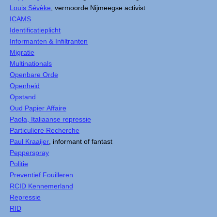
Louis Sévèke
, vermoorde Nijmeegse activist
ICAMS
Identificatieplicht
Informanten & Infiltranten
Migratie
Multinationals
Openbare Orde
Openheid
Opstand
Oud Papier Affaire
Paola, Italiaanse repressie
Particuliere Recherche
Paul Kraaijer
, informant of fantast
Pepperspray
Politie
Preventief Fouilleren
RCID Kennemerland
Repressie
RID