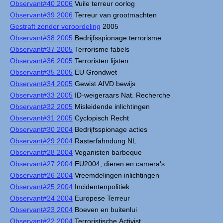
Observant#40 2006
Vuile terreur oorlog
Observant#39 2006
Terreur van grootmachten
Gestraft zonder veroordeling
2005
Observant#38 2005
Bedrijfsspionage terrorisme
Observant#37 2005
Terrorisme fabels
Observant#36 2005
Terroristen lijsten
Observant#35 2005
EU Grondwet
Observant#34 2005
Gewist AIVD bewijs
Observant#33 2005
ID-weigeraars Nat. Recherche
Observant#32 2005
Misleidende inlichtingen
Observant#31 2005
Cyclopisch Recht
Observant#30 2004
Bedrijfsspionage acties
Observant#29 2004
Rasterfahndung NL
Observant#28 2004
Veganisten barbeque
Observant#27 2004
EU2004, dieren en camera's
Observant#26 2004
Vreemdelingen inlichtingen
Observant#25 2004
Incidentenpolitiek
Observant#24 2004
Europese Terreur
Observant#23 2004
Boeven en buitenlui
Observant#22 2004
Terroristische Activist