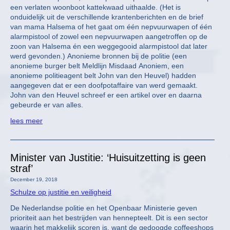
een verlaten woonboot kattekwaad uithaalde. (Het is
onduidelijk uit de verschillende krantenberichten en de brief
van mama Halsema of het gaat om één nepvuurwapen of één
alarmpistool of zowel een nepvuurwapen aangetroffen op de
zoon van Halsema én een weggegooid alarmpistool dat later
werd gevonden.) Anonieme bronnen bij de politie (een
anonieme burger belt Meldlijn Misdaad Anoniem, een
anonieme politieagent belt John van den Heuvel) hadden
aangegeven dat er een doofpotaffaire van werd gemaakt.
John van den Heuvel schreef er een artikel over en daarna
gebeurde er van alles.
lees meer
Minister van Justitie: ‘Huisuitzetting is geen
straf’
December 19, 2018
Schulze op justitie en veiligheid
De Nederlandse politie en het Openbaar Ministerie geven
prioriteit aan het bestrijden van hennepteelt. Dit is een sector
waarin het makkelijk scoren is, want de gedoogde coffeeshops