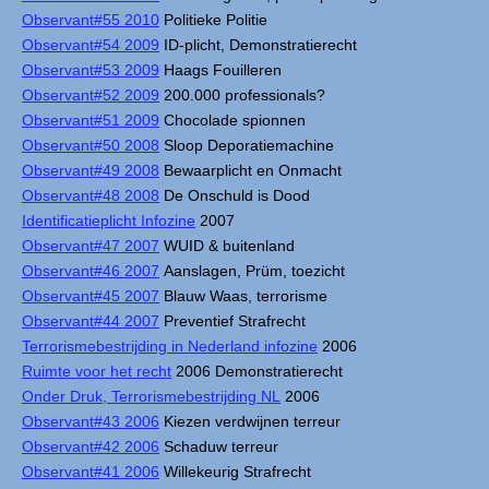
Observant#55 2010
Politieke Politie
Observant#54 2009
ID-plicht, Demonstratierecht
Observant#53 2009
Haags Fouilleren
Observant#52 2009
200.000 professionals?
Observant#51 2009
Chocolade spionnen
Observant#50 2008
Sloop Deporatiemachine
Observant#49 2008
Bewaarplicht en Onmacht
Observant#48 2008
De Onschuld is Dood
Identificatieplicht Infozine
2007
Observant#47 2007
WUID & buitenland
Observant#46 2007
Aanslagen, Prüm, toezicht
Observant#45 2007
Blauw Waas, terrorisme
Observant#44 2007
Preventief Strafrecht
Terrorismebestrijding in Nederland infozine
2006
Ruimte voor het recht
2006 Demonstratierecht
Onder Druk, Terrorismebestrijding NL
2006
Observant#43 2006
Kiezen verdwijnen terreur
Observant#42 2006
Schaduw terreur
Observant#41 2006
Willekeurig Strafrecht