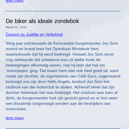
lees meer
De biker als ideale zondebok
March 22, 2016
Dupont op Justitie en Veiligheid
Vorig jaar schreeuwde de Kerkraadse burgemeester Jos Som
moord en brand toen het Openbaar Ministerie hem
waarschuwde dat hij werd bedreigd. Hoewel Jos Som eerst
nog verklaarde dat onbekend was uit welke hoek de
bedreigingen afkomstig waren, riep hij later dat het om
‘motorjasjes’ ging. Dat kwam hem dan ook heel goed uit, want
nadat zijn dochter, de eigenaresse van Café Suus, zogenaamd
bedreigd zou zijn door Hells Angels, besloot Jos Som het
clubhuis van die motorclub te sluiten. Achteraf bleek dat zijn
dochter helemaal niet was bedreigd. Het clubhuis was toen al
dicht, de burgemeester had zijn gezicht gered en er kon weer
een dossiertje toegevoegd worden aan de bestrijders van
motorclubs.
lees meer