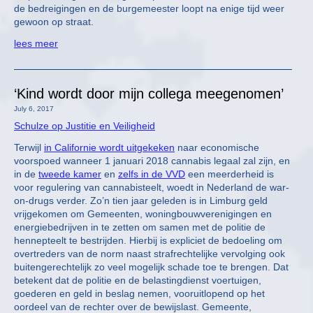
de bedreigingen en de burgemeester loopt na enige tijd weer
gewoon op straat.
lees meer
‘Kind wordt door mijn collega meegenomen’
July 6, 2017
Schulze op Justitie en Veiligheid
Terwijl
in Californie wordt uitgekeken
naar economische
voorspoed wanneer 1 januari 2018 cannabis legaal zal zijn, en
in de
tweede kamer
en
zelfs in de VVD
een meerderheid is
voor regulering van cannabisteelt, woedt in Nederland de war-
on-drugs verder. Zo’n tien jaar geleden is in Limburg geld
vrijgekomen om Gemeenten, woningbouwverenigingen en
energiebedrijven in te zetten om samen met de politie de
hennepteelt te bestrijden. Hierbij is expliciet de bedoeling om
overtreders van de norm naast strafrechtelijke vervolging ook
buitengerechtelijk zo veel mogelijk schade toe te brengen. Dat
betekent dat de politie en de belastingdienst voertuigen,
goederen en geld in beslag nemen, vooruitlopend op het
oordeel van de rechter over de bewijslast. Gemeente,