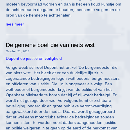
moeten bevoorraad worden en dan is het een koud kunstje om
de achterdeur in de gaten te houden, mensen te volgen en de
bron van de hennep te achterhalen.
lees meer
De gemene boef die van niets wist
October 21, 2018
Dupont op justitie en veiligheid
Vorige week schreef Dupont het artikel ‘De burgemeester die
van niets wist’. Het bleek dt er een duidelijke lijn zit in
zogenaamde bedreigingen tegen wethouders, burgemeesters
en officieren van justitie. Die lijn is ongeveer als volgt: Een
wethouder of burgemeester krijgt van de politie of van het
Openbaar Ministerie te horen dat hij of zij wordt bedreigd. Er
wordt niet gezegd door wie. Vervolgens komt er zichtbare
beveiliging, onderduik en grote publieke verontwaardiging
aangewakkerd door de media. Daarna wordt gesuggereerd
dat er wel eens motorclubs achter de bedreigingen zouden
kunnen zitten. Er worden nooit daders aangehouden, justitie
en politie weigeren in te gaan op de aard of de herkomst van