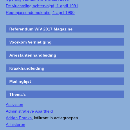
De vluchteling achtervolgd, 1 april 1991
Regenjassendemokratie, 1 april 1990
Referendum WIV 2017 Magazine
Voorkom Vernietiging
Arrestantenhandleiding
Kraakhandleiding
Mailinglijst
Thema's
Activisten
Administratieve Apartheid
Adrian Franks
, infiltrant in actiegroepen
Afluisteren