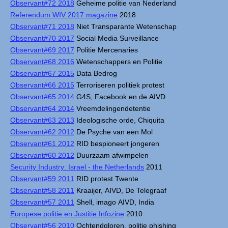
Observant#72 2018
Geheime politie van Nederland
Referendum WIV 2017 magazine
2018
Observant#71 2018
Niet Transparante Wetenschap
Observant#70 2017
Social Media Surveillance
Observant#69 2017
Politie Mercenaries
Observant#68 2016
Wetenschappers en Politie
Observant#67 2015
Data Bedrog
Observant#66 2015
Terroriseren politiek protest
Observant#65 2014
G4S, Facebook en de AIVD
Observant#64 2014
Vreemdelingendetentie
Observant#63 2013
Ideologische orde, Chiquita
Observant#62 2012
De Psyche van een Mol
Observant#61 2012
RID bespioneert jongeren
Observant#60 2012
Duurzaam afwimpelen
Security Industry: Israel - the Netherlands
2011
Observant#59 2011
RID protest Twente
Observant#58 2011
Kraaijer, AIVD, De Telegraaf
Observant#57 2011
Shell, imago AIVD, India
Europese politie en Justitie Infozine
2010
Observant#56 2010
Ochtendgloren, politie phishing