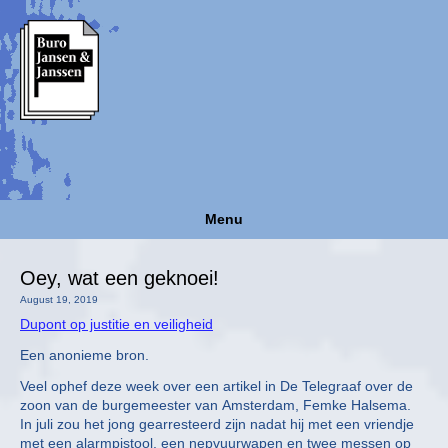
Menu
Oey, wat een geknoei!
August 19, 2019
Dupont op justitie en veiligheid
Een anonieme bron.
Veel ophef deze week over een artikel in De Telegraaf over de
zoon van de burgemeester van Amsterdam, Femke Halsema.
In juli zou het jong gearresteerd zijn nadat hij met een vriendje
met een alarmpistool, een nepvuurwapen en twee messen op