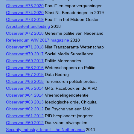
Observant#75 2020
Fox-IT en exportvergunningen
Observant#74 2020
Stasi NL Benaderingen in 2019
Observant#73 2019
Fox-IT in het Midden-Oosten
Arrestantenhandleiding
2018
Observant#72 2018
Geheime politie van Nederland
Referendum WIV 2017 magazine
2018
Observant#71 2018
Niet Transparante Wetenschap
Observant#70 2017
Social Media Surveillance
Observant#69 2017
Politie Mercenaries
Observant#68 2016
Wetenschappers en Politie
Observant#67 2015
Data Bedrog
Observant#66 2015
Terroriseren politiek protest
Observant#65 2014
G4S, Facebook en de AIVD
Observant#64 2014
Vreemdelingendetentie
Observant#63 2013
Ideologische orde, Chiquita
Observant#62 2012
De Psyche van een Mol
Observant#61 2012
RID bespioneert jongeren
Observant#60 2012
Duurzaam afwimpelen
Security Industry: Israel - the Netherlands
2011