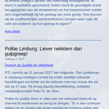
bij enkele collega’s sprake van overmatig drankgebruik, er
werd in wastafels geürineerd, buiten werd de genuttigde drank
teruggegeven aan de straatstenen en het barpersoneel voelde
zich ongemakkelijk bij het gedrag van onze groep. Hoe kunnen
wij als onafhankelijke wetshandhavers morgen weer naar dit
café om anderen op hun gedrag te wijzen?’
lees meer
Politie Limburg: Liever nekklem dan
gulpgreep!
February 1, 2017
Dupont op Justitie en Veiligheid
RTL bericht op 31 januari 2017 het volgende: ‘Een politieman
is vandaag ontslagen omdat hij onder werktijd seksuele
handelingen verrichtte via de webcam met een vrouw die zei
dat ze 17 was. Hij droeg daarbij dienstkleding, ontdekte
misdaadjournalist Peter R. de Vries.
Politie en justitie doen er alles aan om seksueel misbruik op
internet te voorkomen en terug te dringen. “Er is een scherper
beleid om te zorgen dat jonge meisjes en jongens online niet