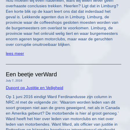
Nou moeten wij even nadenken, want wij willen liever geen
overhaaste conclusies trekken. Heerlen? Ligt dat in Limburg?
Een korte blik op de kaart leert ons dat dat inderdaad het
geval is. Lekkende agenten dus in Limburg. Limburg, de
provincie waar de coffeeshops gesloten moesten worden van
de burgemeesters om overlast te voorkomen. Limburg, de
provincie waar het onkruid welig tiert en waar burgemeesters
enorm ageren tegen motorclubs, maar waar de geruchten
over corruptie onuitroeibaar blijken.
lees meer
Een beetje verWard
July 7, 2016
Dupont op Justitie en Veiligheid
Op 1 juni 2016 eindigt Ward Ferdinandusse zijn column in
NRC.nl met de volgende zin: ‘Waarom worden leden van dit
soort groepen niet aan de grens geweigerd, net als in Canada
en Amerika gebeurt? De motorbende is hier al groot genoeg.’
Ward heeft het hier over leden van motorclubs en niet over
leden van motorbendes. Want Ward, als officier van justitie in
Rotterdam en bijzonder hoogleraar internationaal strafrecht