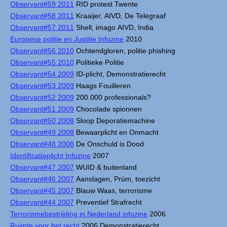
Observant#59 2011
RID protest Twente
Observant#58 2011
Kraaijer, AIVD, De Telegraaf
Observant#57 2011
Shell, imago AIVD, India
Europese politie en Justitie Infozine
2010
Observant#56 2010
Ochtendgloren, politie phishing
Observant#55 2010
Politieke Politie
Observant#54 2009
ID-plicht, Demonstratierecht
Observant#53 2009
Haags Fouilleren
Observant#52 2009
200.000 professionals?
Observant#51 2009
Chocolade spionnen
Observant#50 2008
Sloop Deporatiemachine
Observant#49 2008
Bewaarplicht en Onmacht
Observant#48 2008
De Onschuld is Dood
Identificatieplicht Infozine
2007
Observant#47 2007
WUID & buitenland
Observant#46 2007
Aanslagen, Prüm, toezicht
Observant#45 2007
Blauw Waas, terrorisme
Observant#44 2007
Preventief Strafrecht
Terrorismebestrijding in Nederland infozine
2006
Ruimte voor het recht
2006 Demonstratierecht