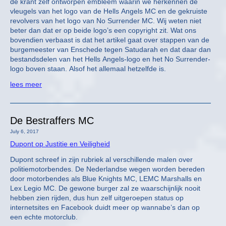
de krant zelf ontworpen embleem waarin we herkennen de
vleugels van het logo van de Hells Angels MC en de gekruiste
revolvers van het logo van No Surrender MC. Wij weten niet
beter dan dat er op beide logo’s een copyright zit. Wat ons
bovendien verbaast is dat het artikel gaat over stappen van de
burgemeester van Enschede tegen Satudarah en dat daar dan
bestandsdelen van het Hells Angels-logo en het No Surrender-
logo boven staan. Alsof het allemaal hetzelfde is.
lees meer
De Bestraffers MC
July 6, 2017
Dupont op Justitie en Veiligheid
Dupont schreef in zijn rubriek al verschillende malen over
politiemotorbendes. De Nederlandse wegen worden bereden
door motorbendes als Blue Knights MC, LEMC Marshalls en
Lex Legio MC. De gewone burger zal ze waarschijnlijk nooit
hebben zien rijden, dus hun zelf uitgeroepen status op
internetsites en Facebook duidt meer op wannabe’s dan op
een echte motorclub.