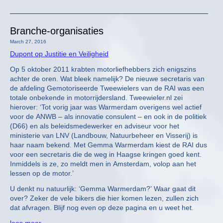
Branche-organisaties
March 27, 2016
Dupont op Justitie en Veiligheid
Op 5 oktober 2011 krabten motorliefhebbers zich enigszins
achter de oren. Wat bleek namelijk? De nieuwe secretaris van
de afdeling Gemotoriseerde Tweewielers van de RAI was een
totale onbekende in motorrijdersland. Tweewieler.nl zei
hierover: ‘Tot vorig jaar was Warmerdam overigens wel actief
voor de ANWB – als innovatie consulent – en ook in de politiek
(D66) en als beleidsmedewerker en adviseur voor het
ministerie van LNV (Landbouw, Natuurbeheer en Visserij) is
haar naam bekend. Met Gemma Warmerdam kiest de RAI dus
voor een secretaris die de weg in Haagse kringen goed kent.
Inmiddels is ze, zo meldt men in Amsterdam, volop aan het
lessen op de motor.’
U denkt nu natuurlijk: ‘Gemma Warmerdam?’ Waar gaat dit
over? Zeker de vele bikers die hier komen lezen, zullen zich
dat afvragen. Blijf nog even op deze pagina en u weet het.