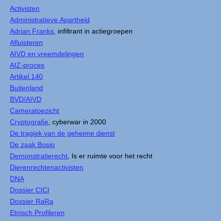
Activisten
Administratieve Apartheid
Adrian Franks
, infiltrant in actiegroepen
Afluisteren
AIVD en vreemdelingen
AIZ-proces
Artikel 140
Buitenland
BVD/AIVD
Cameratoezicht
Cryptografie
, cyberwar in 2000
De tragiek van de geheime dienst
De zaak Bosio
Demonstratierecht
, Is er ruimte voor het recht
Dierenrechtenactivisten
DNA
Dossier CICI
Dossier RaRa
Etnisch Profileren