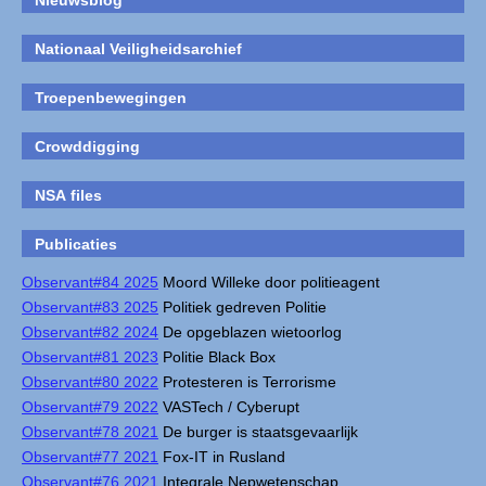
Nieuwsblog
Nationaal Veiligheidsarchief
Troepenbewegingen
Crowddigging
NSA files
Publicaties
Observant#84 2025
Moord Willeke door politieagent
Observant#83 2025
Politiek gedreven Politie
Observant#82 2024
De opgeblazen wietoorlog
Observant#81 2023
Politie Black Box
Observant#80 2022
Protesteren is Terrorisme
Observant#79 2022
VASTech / Cyberupt
Observant#78 2021
De burger is staatsgevaarlijk
Observant#77 2021
Fox-IT in Rusland
Observant#76 2021
Integrale Nepwetenschap