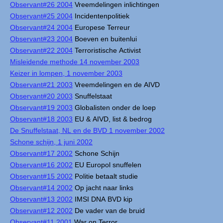
Observant#26 2004
Vreemdelingen inlichtingen
Observant#25 2004
Incidentenpolitiek
Observant#24 2004
Europese Terreur
Observant#23 2004
Boeven en buitenlui
Observant#22 2004
Terroristische Activist
Misleidende methode 14 november 2003
Keizer in lompen, 1 november 2003
Observant#21 2003
Vreemdelingen en de AIVD
Observant#20 2003
Snuffelstaat
Observant#19 2003
Globalisten onder de loep
Observant#18 2003
EU & AIVD, list & bedrog
De Snuffelstaat, NL en de BVD 1 november 2002
Schone schijn, 1 juni 2002
Observant#17 2002
Schone Schijn
Observant#16 2002
EU Europol snuffelen
Observant#15 2002
Politie betaalt studie
Observant#14 2002
Op jacht naar links
Observant#13 2002
IMSI DNA BVD kip
Observant#12 2002
De vader van de bruid
Observant#11 2001
War on Terror