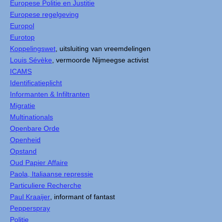
Europese Politie en Justitie
Europese regelgeving
Europol
Eurotop
Koppelingswet
, uitsluiting van vreemdelingen
Louis Sévèke
, vermoorde Nijmeegse activist
ICAMS
Identificatieplicht
Informanten & Infiltranten
Migratie
Multinationals
Openbare Orde
Openheid
Opstand
Oud Papier Affaire
Paola, Italiaanse repressie
Particuliere Recherche
Paul Kraaijer
, informant of fantast
Pepperspray
Politie