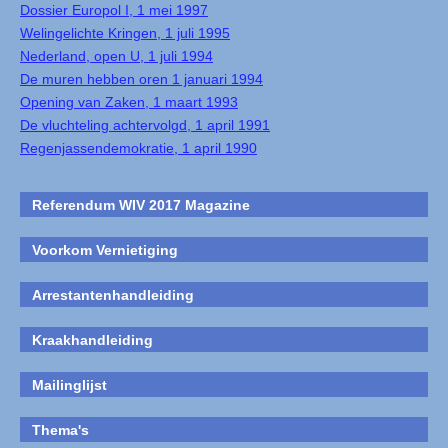
Dossier Europol I, 1 mei 1997
Welingelichte Kringen, 1 juli 1995
Nederland, open U, 1 juli 1994
De muren hebben oren 1 januari 1994
Opening van Zaken, 1 maart 1993
De vluchteling achtervolgd, 1 april 1991
Regenjassendemokratie, 1 april 1990
Referendum WIV 2017 Magazine
Voorkom Vernietiging
Arrestantenhandleiding
Kraakhandleiding
Mailinglijst
Thema's