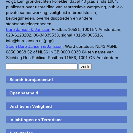
volgt. Een grondrechten kollektief dat al 40 jaar, sinds 1984,
publiceert over uitbreiding van repressieve wetgeving, publiek-
private samenwerking, veiligheid in breedste zin,
bevoegdheden, overheidsoptreden en andere
staatsaangelegenheden.
Buro Jansen & Janssen
Postbus 10591, 1001EN Amsterdam,
020-6123202, 06-34339533, signal +31684065516,
info@burojansen.nl (pgp)
Steun Buro Jansen & Janssen.
Word donateur, NL43 ASNB
0856 9868 52 of NL56 INGB 0000 6039 04 ten name van
Stichting Res Publica, Postbus 11556, 1001 GN Amsterdam.
Search.burojansen.nl
Openbaarheid
Justitie en Veiligheid
Inlichtingen en Terrorisme