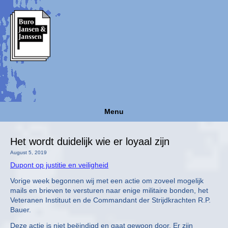
Menu
Het wordt duidelijk wie er loyaal zijn
August 5, 2019
Dupont op justitie en veiligheid
Vorige week begonnen wij met een actie om zoveel mogelijk
mails en brieven te versturen naar enige militaire bonden, het
Veteranen Instituut en de Commandant der Strijdkrachten R.P.
Bauer.
Deze actie is niet beëindigd en gaat gewoon door. Er zijn