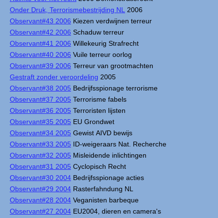
Onder Druk, Terrorismebestrijding NL
2006
Observant#43 2006
Kiezen verdwijnen terreur
Observant#42 2006
Schaduw terreur
Observant#41 2006
Willekeurig Strafrecht
Observant#40 2006
Vuile terreur oorlog
Observant#39 2006
Terreur van grootmachten
Gestraft zonder veroordeling
2005
Observant#38 2005
Bedrijfsspionage terrorisme
Observant#37 2005
Terrorisme fabels
Observant#36 2005
Terroristen lijsten
Observant#35 2005
EU Grondwet
Observant#34 2005
Gewist AIVD bewijs
Observant#33 2005
ID-weigeraars Nat. Recherche
Observant#32 2005
Misleidende inlichtingen
Observant#31 2005
Cyclopisch Recht
Observant#30 2004
Bedrijfsspionage acties
Observant#29 2004
Rasterfahndung NL
Observant#28 2004
Veganisten barbeque
Observant#27 2004
EU2004, dieren en camera's