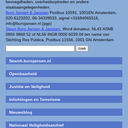
bevoegdheden, overheidsoptreden en andere
staatsaangelegenheden.
Buro Jansen & Janssen
Postbus 10591, 1001EN Amsterdam,
020-6123202, 06-34339533, signal +31684065516,
info@burojansen.nl (pgp)
Steun Buro Jansen & Janssen.
Word donateur, NL43 ASNB
0856 9868 52 of NL56 INGB 0000 6039 04 ten name van
Stichting Res Publica, Postbus 11556, 1001 GN Amsterdam.
Search.burojansen.nl
Openbaarheid
Justitie en Veiligheid
Inlichtingen en Terrorisme
Nieuwsblog
Nationaal Veiligheidsarchief