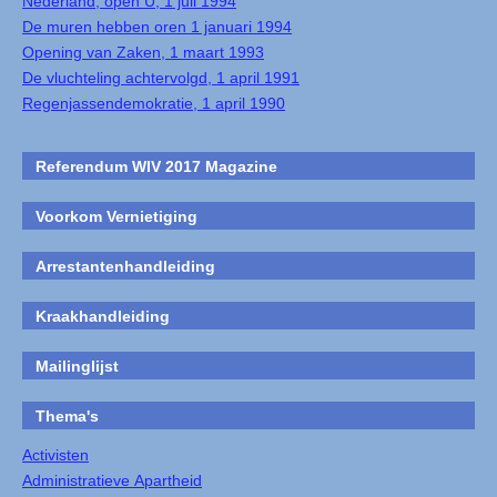
Nederland, open U, 1 juli 1994
De muren hebben oren 1 januari 1994
Opening van Zaken, 1 maart 1993
De vluchteling achtervolgd, 1 april 1991
Regenjassendemokratie, 1 april 1990
Referendum WIV 2017 Magazine
Voorkom Vernietiging
Arrestantenhandleiding
Kraakhandleiding
Mailinglijst
Thema's
Activisten
Administratieve Apartheid