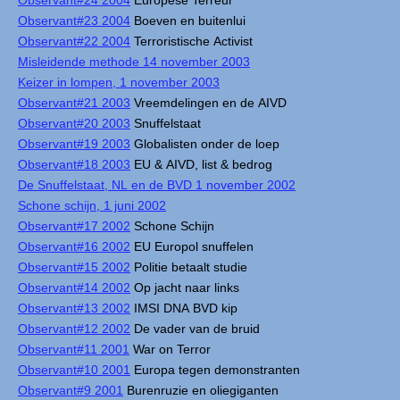
Observant#24 2004
Europese Terreur
Observant#23 2004
Boeven en buitenlui
Observant#22 2004
Terroristische Activist
Misleidende methode 14 november 2003
Keizer in lompen, 1 november 2003
Observant#21 2003
Vreemdelingen en de AIVD
Observant#20 2003
Snuffelstaat
Observant#19 2003
Globalisten onder de loep
Observant#18 2003
EU & AIVD, list & bedrog
De Snuffelstaat, NL en de BVD 1 november 2002
Schone schijn, 1 juni 2002
Observant#17 2002
Schone Schijn
Observant#16 2002
EU Europol snuffelen
Observant#15 2002
Politie betaalt studie
Observant#14 2002
Op jacht naar links
Observant#13 2002
IMSI DNA BVD kip
Observant#12 2002
De vader van de bruid
Observant#11 2001
War on Terror
Observant#10 2001
Europa tegen demonstranten
Observant#9 2001
Burenruzie en oliegiganten