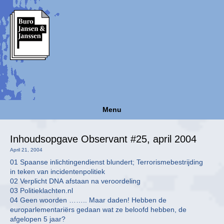
Menu
Inhoudsopgave Observant #25, april 2004
April 21, 2004
01 Spaanse inlichtingendienst blundert; Terrorismebestrijding
in teken van incidentenpolitiek
02 Verplicht DNA afstaan na veroordeling
03 Politieklachten.nl
04 Geen woorden …….. Maar daden! Hebben de
europarlementariërs gedaan wat ze beloofd hebben, de
afgelopen 5 jaar?