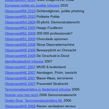
Europese politie en Justitie Infozine
2010
Observant#56 2010
Ochtendgloren, politie phishing
Observant#55 2010
Politieke Politie
Observant#54 2009
ID-plicht, Demonstratierecht
Observant#53 2009
Haags Fouilleren
Observant#52 2009
200.000 professionals?
Observant#51 2009
Chocolade spionnen
Observant#50 2008
Sloop Deporatiemachine
Observant#49 2008
Bewaarplicht en Onmacht
Observant#48 2008
De Onschuld is Dood
Identificatieplicht Infozine
2007
Observant#47 2007
WUID & buitenland
Observant#46 2007
Aanslagen, Prüm, toezicht
Observant#45 2007
Blauw Waas, terrorisme
Observant#44 2007
Preventief Strafrecht
Terrorismebestrijding in Nederland infozine
2006
Ruimte voor het recht
2006 Demonstratierecht
Onder Druk, Terrorismebestrijding NL
2006
Observant#43 2006
Kiezen verdwijnen terreur