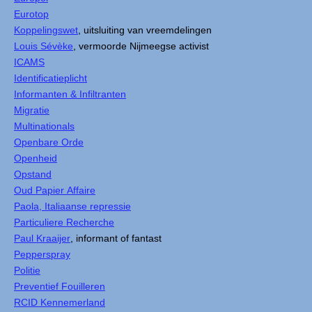
Eurotop
Koppelingswet
, uitsluiting van vreemdelingen
Louis Sévèke
, vermoorde Nijmeegse activist
ICAMS
Identificatieplicht
Informanten & Infiltranten
Migratie
Multinationals
Openbare Orde
Openheid
Opstand
Oud Papier Affaire
Paola, Italiaanse repressie
Particuliere Recherche
Paul Kraaijer
, informant of fantast
Pepperspray
Politie
Preventief Fouilleren
RCID Kennemerland