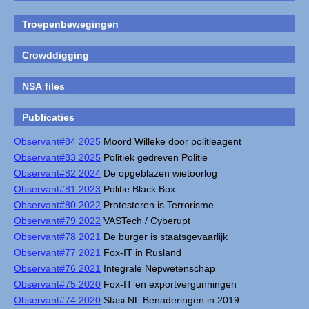
Troepenbewegingen
Crowddigging
NSA files
Publicaties
Observant#84 2025
Moord Willeke door politieagent
Observant#83 2025
Politiek gedreven Politie
Observant#82 2024
De opgeblazen wietoorlog
Observant#81 2023
Politie Black Box
Observant#80 2022
Protesteren is Terrorisme
Observant#79 2022
VASTech / Cyberupt
Observant#78 2021
De burger is staatsgevaarlijk
Observant#77 2021
Fox-IT in Rusland
Observant#76 2021
Integrale Nepwetenschap
Observant#75 2020
Fox-IT en exportvergunningen
Observant#74 2020
Stasi NL Benaderingen in 2019