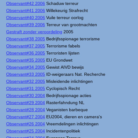
Observant#42 2006
Schaduw terreur
Observant#41 2006
Willekeurig Strafrecht
Observant#40 2006
Vuile terreur oorlog
Observant#39 2006
Terreur van grootmachten
Gestraft zonder veroordeling
2005
Observant#38 2005
Bedrijfsspionage terrorisme
Observant#37 2005
Terrorisme fabels
Observant#36 2005
Terroristen lijsten
Observant#35 2005
EU Grondwet
Observant#34 2005
Gewist AIVD bewijs
Observant#33 2005
ID-weigeraars Nat. Recherche
Observant#32 2005
Misleidende inlichtingen
Observant#31 2005
Cyclopisch Recht
Observant#30 2004
Bedrijfsspionage acties
Observant#29 2004
Rasterfahndung NL
Observant#28 2004
Veganisten barbeque
Observant#27 2004
EU2004, dieren en camera's
Observant#26 2004
Vreemdelingen inlichtingen
Observant#25 2004
Incidentenpolitiek