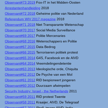
Observant#73 2019
Fox-IT in het Midden-Oosten
Arrestantenhandleiding
2018
Observant#72 2018
Geheime politie van Nederland
Referendum WIV 2017 magazine
2018
Observant#71 2018
Niet Transparante Wetenschap
Observant#70 2017
Social Media Surveillance
Observant#69 2017
Politie Mercenaries
Observant#68 2016
Wetenschappers en Politie
Observant#67 2015
Data Bedrog
Observant#66 2015
Terroriseren politiek protest
Observant#65 2014
G4S, Facebook en de AIVD
Observant#64 2014
Vreemdelingendetentie
Observant#63 2013
Ideologische orde, Chiquita
Observant#62 2012
De Psyche van een Mol
Observant#61 2012
RID bespioneert jongeren
Observant#60 2012
Duurzaam afwimpelen
Security Industry: Israel - the Netherlands
2011
Observant#59 2011
RID protest Twente
Observant#58 2011
Kraaijer, AIVD, De Telegraaf
Observant#57 2011
Shell, imago AIVD, India