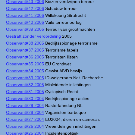
Observant#43 2006
Kiezen verdwijnen terreur
Observant#42 2006
Schaduw terreur
Observant#41 2006
Willekeurig Strafrecht
Observant#40 2006
Vuile terreur oorlog
Observant#39 2006
Terreur van grootmachten
Gestraft zonder veroordeling
2005
Observant#38 2005
Bedrijfsspionage terrorisme
Observant#37 2005
Terrorisme fabels
Observant#36 2005
Terroristen lijsten
Observant#35 2005
EU Grondwet
Observant#34 2005
Gewist AIVD bewijs
Observant#33 2005
ID-weigeraars Nat. Recherche
Observant#32 2005
Misleidende inlichtingen
Observant#31 2005
Cyclopisch Recht
Observant#30 2004
Bedrijfsspionage acties
Observant#29 2004
Rasterfahndung NL
Observant#28 2004
Veganisten barbeque
Observant#27 2004
EU2004, dieren en camera's
Observant#26 2004
Vreemdelingen inlichtingen
Observant#25 2004
Incidentenpolitiek