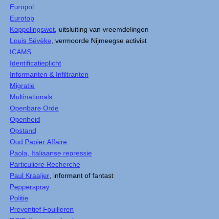
Europol
Eurotop
Koppelingswet
, uitsluiting van vreemdelingen
Louis Sévèke
, vermoorde Nijmeegse activist
ICAMS
Identificatieplicht
Informanten & Infiltranten
Migratie
Multinationals
Openbare Orde
Openheid
Opstand
Oud Papier Affaire
Paola, Italiaanse repressie
Particuliere Recherche
Paul Kraaijer
, informant of fantast
Pepperspray
Politie
Preventief Fouilleren