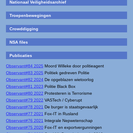
Nationaal Veiligheidsarchief
Troepenbewegingen
Crowddigging
NSA files
Publicaties
Observant#84 2025
Moord Willeke door politieagent
Observant#83 2025
Politiek gedreven Politie
Observant#82 2024
De opgeblazen wietoorlog
Observant#81 2023
Politie Black Box
Observant#80 2022
Protesteren is Terrorisme
Observant#79 2022
VASTech / Cyberupt
Observant#78 2021
De burger is staatsgevaarlijk
Observant#77 2021
Fox-IT in Rusland
Observant#76 2021
Integrale Nepwetenschap
Observant#75 2020
Fox-IT en exportvergunningen