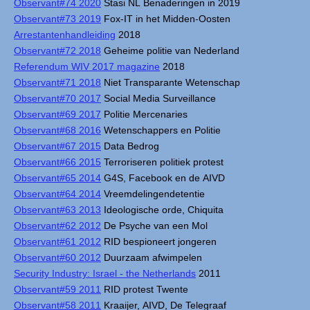
Observant#74 2020
Stasi NL Benaderingen in 2019
Observant#73 2019
Fox-IT in het Midden-Oosten
Arrestantenhandleiding
2018
Observant#72 2018
Geheime politie van Nederland
Referendum WIV 2017 magazine
2018
Observant#71 2018
Niet Transparante Wetenschap
Observant#70 2017
Social Media Surveillance
Observant#69 2017
Politie Mercenaries
Observant#68 2016
Wetenschappers en Politie
Observant#67 2015
Data Bedrog
Observant#66 2015
Terroriseren politiek protest
Observant#65 2014
G4S, Facebook en de AIVD
Observant#64 2014
Vreemdelingendetentie
Observant#63 2013
Ideologische orde, Chiquita
Observant#62 2012
De Psyche van een Mol
Observant#61 2012
RID bespioneert jongeren
Observant#60 2012
Duurzaam afwimpelen
Security Industry: Israel - the Netherlands
2011
Observant#59 2011
RID protest Twente
Observant#58 2011
Kraaijer, AIVD, De Telegraaf