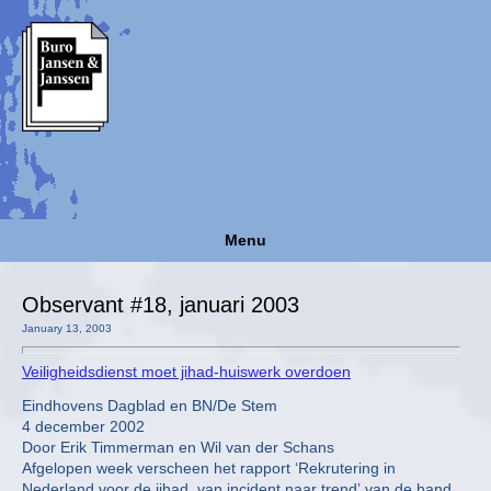
Menu
Observant #18, januari 2003
January 13, 2003
Veiligheidsdienst moet jihad-huiswerk overdoen
Eindhovens Dagblad en BN/De Stem
4 december 2002
Door Erik Timmerman en Wil van der Schans
Afgelopen week verscheen het rapport ‘Rekrutering in
Nederland voor de jihad, van incident naar trend’ van de hand