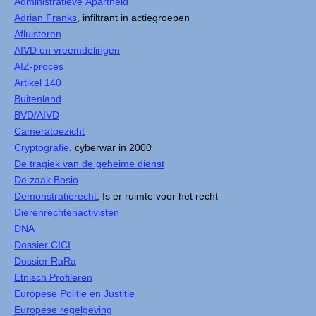
Administratieve Apartheid
Adrian Franks
, infiltrant in actiegroepen
Afluisteren
AIVD en vreemdelingen
AIZ-proces
Artikel 140
Buitenland
BVD/AIVD
Cameratoezicht
Cryptografie
, cyberwar in 2000
De tragiek van de geheime dienst
De zaak Bosio
Demonstratierecht
, Is er ruimte voor het recht
Dierenrechtenactivisten
DNA
Dossier CICI
Dossier RaRa
Etnisch Profileren
Europese Politie en Justitie
Europese regelgeving