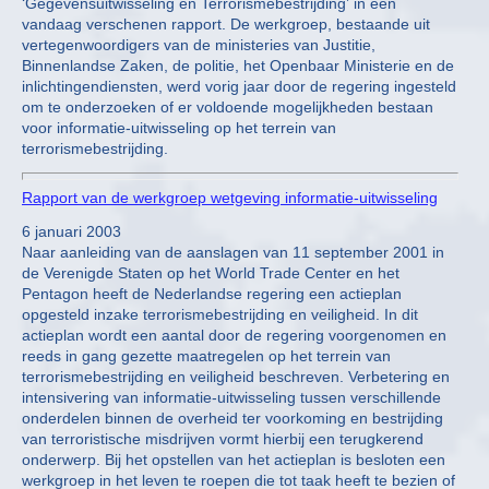
‘Gegevensuitwisseling en Terrorismebestrijding’ in een
vandaag verschenen rapport. De werkgroep, bestaande uit
vertegenwoordigers van de ministeries van Justitie,
Binnenlandse Zaken, de politie, het Openbaar Ministerie en de
inlichtingendiensten, werd vorig jaar door de regering ingesteld
om te onderzoeken of er voldoende mogelijkheden bestaan
voor informatie-uitwisseling op het terrein van
terrorismebestrijding.
Rapport van de werkgroep wetgeving informatie-uitwisseling
6 januari 2003
Naar aanleiding van de aanslagen van 11 september 2001 in
de Verenigde Staten op het World Trade Center en het
Pentagon heeft de Nederlandse regering een actieplan
opgesteld inzake terrorismebestrijding en veiligheid. In dit
actieplan wordt een aantal door de regering voorgenomen en
reeds in gang gezette maatregelen op het terrein van
terrorismebestrijding en veiligheid beschreven. Verbetering en
intensivering van informatie-uitwisseling tussen verschillende
onderdelen binnen de overheid ter voorkoming en bestrijding
van terroristische misdrijven vormt hierbij een terugkerend
onderwerp. Bij het opstellen van het actieplan is besloten een
werkgroep in het leven te roepen die tot taak heeft te bezien of