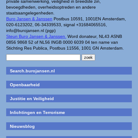
private samenwerking, veiligheid in breedste zin,
bevoegdheden, overheidsoptreden en andere
staatsaangelegenheden.
Buro Jansen & Janssen
Postbus 10591, 1001EN Amsterdam,
020-6123202, 06-34339533, signal +31684065516,
info@burojansen.nl (pgp)
Steun Buro Jansen & Janssen.
Word donateur, NL43 ASNB
0856 9868 52 of NL56 INGB 0000 6039 04 ten name van
Stichting Res Publica, Postbus 11556, 1001 GN Amsterdam.
Search.burojansen.nl
Openbaarheid
Justitie en Veiligheid
Inlichtingen en Terrorisme
Nieuwsblog