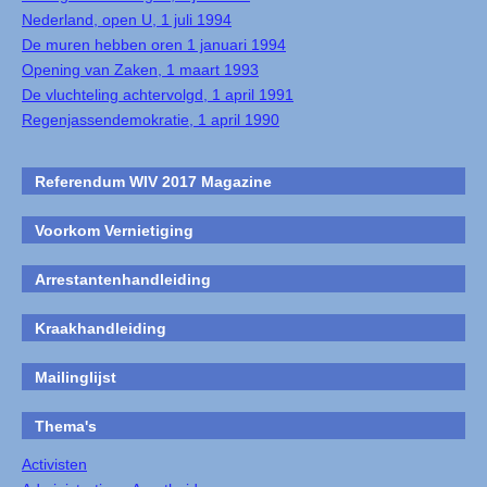
Nederland, open U, 1 juli 1994
De muren hebben oren 1 januari 1994
Opening van Zaken, 1 maart 1993
De vluchteling achtervolgd, 1 april 1991
Regenjassendemokratie, 1 april 1990
Referendum WIV 2017 Magazine
Voorkom Vernietiging
Arrestantenhandleiding
Kraakhandleiding
Mailinglijst
Thema's
Activisten