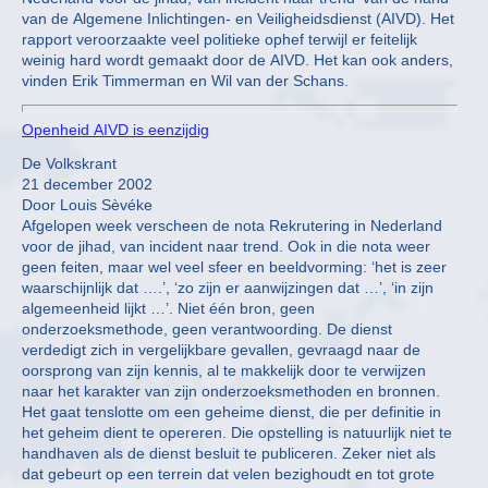
van de Algemene Inlichtingen- en Veiligheidsdienst (AIVD). Het
rapport veroorzaakte veel politieke ophef terwijl er feitelijk
weinig hard wordt gemaakt door de AIVD. Het kan ook anders,
vinden Erik Timmerman en Wil van der Schans.
Openheid AIVD is eenzijdig
De Volkskrant
21 december 2002
Door Louis Sèvéke
Afgelopen week verscheen de nota Rekrutering in Nederland
voor de jihad, van incident naar trend. Ook in die nota weer
geen feiten, maar wel veel sfeer en beeldvorming: ‘het is zeer
waarschijnlijk dat ….’, ‘zo zijn er aanwijzingen dat …’, ‘in zijn
algemeenheid lijkt …’. Niet één bron, geen
onderzoeksmethode, geen verantwoording. De dienst
verdedigt zich in vergelijkbare gevallen, gevraagd naar de
oorsprong van zijn kennis, al te makkelijk door te verwijzen
naar het karakter van zijn onderzoeksmethoden en bronnen.
Het gaat tenslotte om een geheime dienst, die per definitie in
het geheim dient te opereren. Die opstelling is natuurlijk niet te
handhaven als de dienst besluit te publiceren. Zeker niet als
dat gebeurt op een terrein dat velen bezighoudt en tot grote