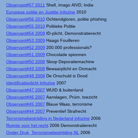
Observant#57 2011
Shell, imago AIVD, India
Europese politie en Justitie Infozine
2010
Observant#56 2010
Ochtendgloren, politie phishing
Observant#55 2010
Politieke Politie
Observant#54 2009
ID-plicht, Demonstratierecht
Observant#53 2009
Haags Fouilleren
Observant#52 2009
200.000 professionals?
Observant#51 2009
Chocolade spionnen
Observant#50 2008
Sloop Deporatiemachine
Observant#49 2008
Bewaarplicht en Onmacht
Observant#48 2008
De Onschuld is Dood
Identificatieplicht Infozine
2007
Observant#47 2007
WUID & buitenland
Observant#46 2007
Aanslagen, Prüm, toezicht
Observant#45 2007
Blauw Waas, terrorisme
Observant#44 2007
Preventief Strafrecht
Terrorismebestrijding in Nederland infozine
2006
Ruimte voor het recht
2006 Demonstratierecht
Onder Druk, Terrorismebestrijding NL
2006