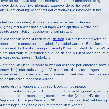
t over de noodzaak bepaalde informatie aan een ambtenaar of agent t
 over de persoonlijke informatie waarover de politie- en/of
ie u kent ervaring met het feit dat vertrouwelijke informatie in het
itief beantwoorden, of op een andere wijze met politie- en
wij graag met u over deze ervaringen willen spreken. Gezien het
bsolute anonimiteit en bescherming van privacy.
lichtingendiensten kritisch volgt (
zie faq
). Wij publiceren artikelen en
teunen hen die ongevraagd gevolgd of vervolgd worden. Buro Jansen e
uitgevoerd. In
“De vluchteling achtervolgd”
werd duidelijk dat de BVD 
n om informatie te verzamelen over de situatie in zijn of haar land, of 
en van vluchtelingen in Nederland.
aak erg onduidelijk en verwarrend was dat dezelfde politiemensen zowel 
trouwelijke) informatie vroegen. Voor de betrokken vluchtelingen
m medewerking te weigeren weinig overeind bleef staan. Helemaal nu u
ging en misleiding toegepast werden.
r onder druk is komen te staan (denk ook aan de nieuwe
roepen verbreed is (niet alleen meer politieke achtergronden, maar o
eerdere politiediensten hierbij betrokken worden (van de IND, de
gionale Inlichtingen Diensten (RID), tot Europol aan toe) hebben wij
uchtelingen, asielzoekers en migranten uit te voeren.