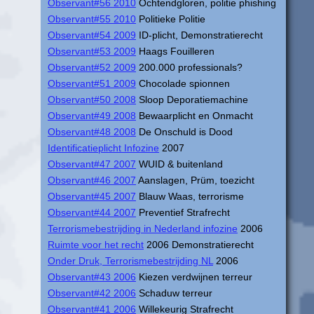
Observant#56 2010
Ochtendgloren, politie phishing
Observant#55 2010
Politieke Politie
Observant#54 2009
ID-plicht, Demonstratierecht
Observant#53 2009
Haags Fouilleren
Observant#52 2009
200.000 professionals?
Observant#51 2009
Chocolade spionnen
Observant#50 2008
Sloop Deporatiemachine
Observant#49 2008
Bewaarplicht en Onmacht
Observant#48 2008
De Onschuld is Dood
Identificatieplicht Infozine
2007
Observant#47 2007
WUID & buitenland
Observant#46 2007
Aanslagen, Prüm, toezicht
Observant#45 2007
Blauw Waas, terrorisme
Observant#44 2007
Preventief Strafrecht
Terrorismebestrijding in Nederland infozine
2006
Ruimte voor het recht
2006 Demonstratierecht
Onder Druk, Terrorismebestrijding NL
2006
Observant#43 2006
Kiezen verdwijnen terreur
Observant#42 2006
Schaduw terreur
Observant#41 2006
Willekeurig Strafrecht