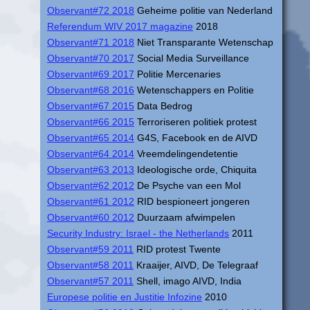
Observant#72 2018
Geheime politie van Nederland
Referendum WIV 2017 magazine
2018
Observant#71 2018
Niet Transparante Wetenschap
Observant#70 2017
Social Media Surveillance
Observant#69 2017
Politie Mercenaries
Observant#68 2016
Wetenschappers en Politie
Observant#67 2015
Data Bedrog
Observant#66 2015
Terroriseren politiek protest
Observant#65 2014
G4S, Facebook en de AIVD
Observant#64 2014
Vreemdelingendetentie
Observant#63 2013
Ideologische orde, Chiquita
Observant#62 2012
De Psyche van een Mol
Observant#61 2012
RID bespioneert jongeren
Observant#60 2012
Duurzaam afwimpelen
Security Industry: Israel - the Netherlands
2011
Observant#59 2011
RID protest Twente
Observant#58 2011
Kraaijer, AIVD, De Telegraaf
Observant#57 2011
Shell, imago AIVD, India
Europese politie en Justitie Infozine
2010