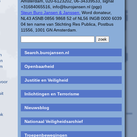
e
Amsterdam, 020-6123202, 06-34339533, signal
+31684065516, info@burojansen.nl (pgp)
Steun Buro Jansen & Janssen.
Word donateur,
NL43 ASNB 0856 9868 52 of NL56 INGB 0000 6039
04 ten name van Stichting Res Publica, Postbus
11556, 1001 GN Amsterdam.
Search.burojansen.nl
n
en
om
Openbaarheid
Justitie en Veiligheid
voor
it
Inlichtingen en Terrorisme
Nieuwsblog
ok
Nationaal Veiligheidsarchief
Troepenbewegingen