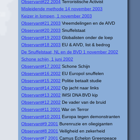
Observant#22 2004
Terroristische Activist
Misleidende methode 14 november 2003
Keizer in lompen, 1 november 2003
Observant#21 2003
Vreemdelingen en de AIVD
Observant#20 2003
Snuffelstaat
Observant#19 2003
Globalisten onder de loep
Observant#18 2003
EU & AIVD, list & bedrog
De Snuffelstaat, NL en de BVD 1 november 2002
Schone schijn, 1 juni 2002
Observant#17 2002
Schone Schijn
Observant#16 2002
EU Europol snuffelen
Observant#15 2002
Politie betaalt studie
Observant#14 2002
Op jacht naar links
Observant#13 2002
IMSI DNA BVD kip
Observant#12 2002
De vader van de bruid
Observant#11 2001
War on Terror
Observant#10 2001
Europa tegen demonstranten
Observant#9 2001
Burenruzie en oliegiganten
Observant#8 2001
Veiligheid en zekerheid
Observant#7 2001
Camus Echelon Greenpeace