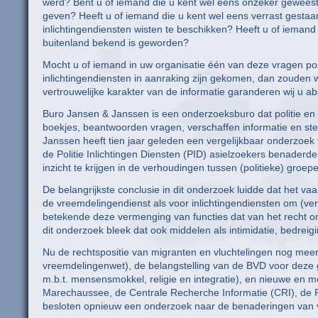
werd? Bent u of iemand die u kent wel eens onzeker gewees
geven? Heeft u of iemand die u kent wel eens verrast gestaan
inlichtingendiensten wisten te beschikken? Heeft u of iemand d
buitenland bekend is geworden?
Mocht u of iemand in uw organisatie één van deze vragen pos
inlichtingendiensten in aanraking zijn gekomen, dan zouden 
vertrouwelijke karakter van de informatie garanderen wij u a
Buro Jansen & Janssen is een onderzoeksburo dat politie en in
boekjes, beantwoorden vragen, verschaffen informatie en s
Janssen heeft tien jaar geleden een vergelijkbaar onderzoek 
de Politie Inlichtingen Diensten (PID) asielzoekers benaderde
inzicht te krijgen in de verhoudingen tussen (politieke) groep
De belangrijkste conclusie in dit onderzoek luidde dat het v
de vreemdelingendienst als voor inlichtingendiensten om (ver
betekende deze vermenging van functies dat van het recht o
dit onderzoek bleek dat ook middelen als intimidatie, bedrei
Nu de rechtspositie van migranten en vluchtelingen nog mee
vreemdelingenwet), de belangstelling van de BVD voor deze g
m.b.t. mensensmokkel, religie en integratie), en nieuwe en m
Marechaussee, de Centrale Recherche Informatie (CRI), de Re
besloten opnieuw een onderzoek naar de benaderingen van vl