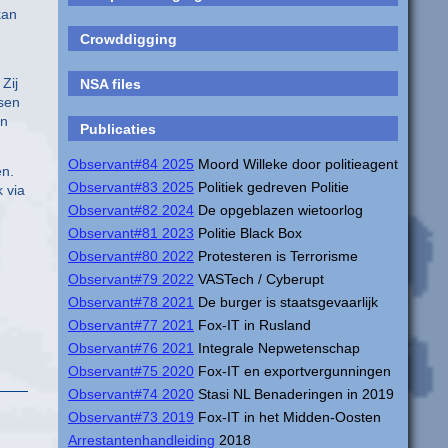
kan
Crowddigging
Zij
NSA files
sen
en
Publicaties
Observant#84 2025
Moord Willeke door politieagent
en.
Observant#83 2025
Politiek gedreven Politie
 via
Observant#82 2024
De opgeblazen wietoorlog
Observant#81 2023
Politie Black Box
Observant#80 2022
Protesteren is Terrorisme
Observant#79 2022
VASTech / Cyberupt
Observant#78 2021
De burger is staatsgevaarlijk
Observant#77 2021
Fox-IT in Rusland
Observant#76 2021
Integrale Nepwetenschap
Observant#75 2020
Fox-IT en exportvergunningen
Observant#74 2020
Stasi NL Benaderingen in 2019
Observant#73 2019
Fox-IT in het Midden-Oosten
Arrestantenhandleiding
2018