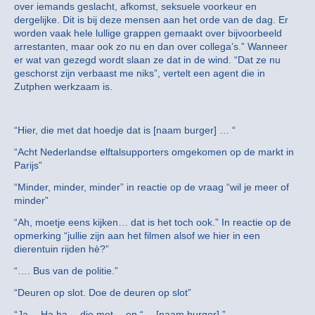
over iemands geslacht, afkomst, seksuele voorkeur en
dergelijke. Dit is bij deze mensen aan het orde van de dag. Er
worden vaak hele lullige grappen gemaakt over bijvoorbeeld
arrestanten, maar ook zo nu en dan over collega’s.” Wanneer
er wat van gezegd wordt slaan ze dat in de wind. “Dat ze nu
geschorst zijn verbaast me niks”, vertelt een agent die in
Zutphen werkzaam is.
“Hier, die met dat hoedje dat is [naam burger] … “
“Acht Nederlandse elftalsupporters omgekomen op de markt in
Parijs”
“Minder, minder, minder” in reactie op de vraag “wil je meer of
minder”
“Ah, moetje eens kijken… dat is het toch ook.” In reactie op de
opmerking “jullie zijn aan het filmen alsof we hier in een
dierentuin rijden hè?”
“…. Bus van de politie.”
“Deuren op slot. Doe de deuren op slot”
“Ja… Ha ha… die met… en “… [naam burger].”