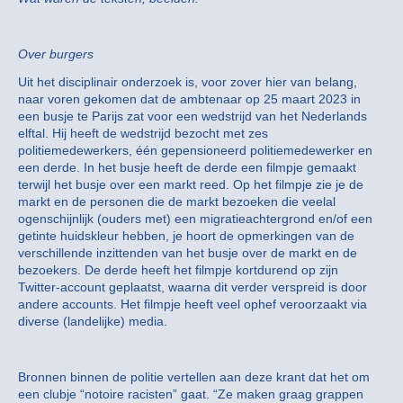
Over burgers
Uit het disciplinair onderzoek is, voor zover hier van belang,
naar voren gekomen dat de ambtenaar op 25 maart 2023 in
een busje te Parijs zat voor een wedstrijd van het Nederlands
elftal. Hij heeft de wedstrijd bezocht met zes
politiemedewerkers, één gepensioneerd politiemedewerker en
een derde. In het busje heeft de derde een filmpje gemaakt
terwijl het busje over een markt reed. Op het filmpje zie je de
markt en de personen die de markt bezoeken die veelal
ogenschijnlijk (ouders met) een migratieachtergrond en/of een
getinte huidskleur hebben, je hoort de opmerkingen van de
verschillende inzittenden van het busje over de markt en de
bezoekers. De derde heeft het filmpje kortdurend op zijn
Twitter-account geplaatst, waarna dit verder verspreid is door
andere accounts. Het filmpje heeft veel ophef veroorzaakt via
diverse (landelijke) media.
Bronnen binnen de politie vertellen aan deze krant dat het om
een clubje “notoire racisten” gaat. “Ze maken graag grappen