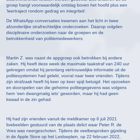
groep hangt voorwaardelijk ontslag boven het hoofd plus een
‘leertraject rondom gedrag en integriteit’.
De WhatsApp-conversaties kwamen aan het licht in twee
afzonderlijke strafrechtelijke onderzoeken. Daarop volgden
disciplinaire onderzoeken naar de groepen en de
betrokkenheid van politiemedewerkers.
Martin Z. was naast de appgroep ook betrokken bij andere
zaken. Hij heeft deze week de maximale taakstraf van 240 uur
gekregen omdat hij jarenlang vertrouwelijke informatie uit de
politiesystemen had gelekt, vooral naar twee vrienden. Tijdens
zijn strafzaak heeft hij keer op keer spijt betuigd. Het opzoeken
en doorspelen van die geheime politiegegevens was volgens
hem ‘een dwangmatig iets’ geworden, maar hij had geen
kwaad in de zin gehad.
Hij had zijn vrienden vanuit de meldkamer op 6 juli 2021
livebeelden gestuurd van de plaats delict waar Peter R. de
Vries was neergeschoten. Tijdens de veelbesproken gijzeling
in de Apple Store op het Leidseplein, op 22 februari 2022,