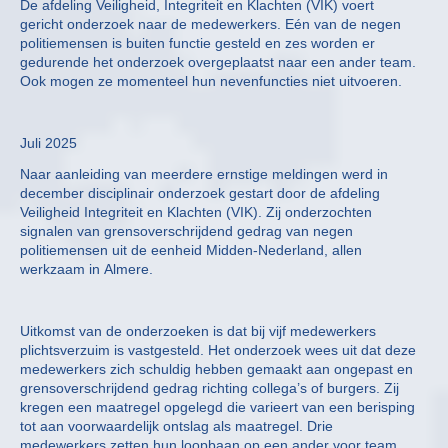
De afdeling Veiligheid, Integriteit en Klachten (VIK) voert
gericht onderzoek naar de medewerkers. Eén van de negen
politiemensen is buiten functie gesteld en zes worden er
gedurende het onderzoek overgeplaatst naar een ander team.
Ook mogen ze momenteel hun nevenfuncties niet uitvoeren.
Juli 2025
Naar aanleiding van meerdere ernstige meldingen werd in
december disciplinair onderzoek gestart door de afdeling
Veiligheid Integriteit en Klachten (VIK). Zij onderzochten
signalen van grensoverschrijdend gedrag van negen
politiemensen uit de eenheid Midden-Nederland, allen
werkzaam in Almere.
Uitkomst van de onderzoeken is dat bij vijf medewerkers
plichtsverzuim is vastgesteld. Het onderzoek wees uit dat deze
medewerkers zich schuldig hebben gemaakt aan ongepast en
grensoverschrijdend gedrag richting collega’s of burgers. Zij
kregen een maatregel opgelegd die varieert van een berisping
tot aan voorwaardelijk ontslag als maatregel. Drie
medewerkers zetten hun loopbaan op een ander voor team