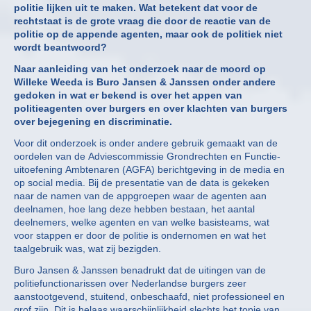
politie lijken uit te maken. Wat betekent dat voor de
rechtstaat is de grote vraag die door de reactie van de
politie op de appende agenten, maar ook de politiek niet
wordt beantwoord?
Naar aanleiding van het onderzoek naar de moord op
Willeke Weeda is Buro Jansen & Janssen onder andere
gedoken in wat er bekend is over het appen van
politieagenten over burgers en over klachten van burgers
over bejegening en discriminatie.
Voor dit onderzoek is onder andere gebruik gemaakt van de
oordelen van de Adviescommissie Grondrechten en Functie-
uitoefening Ambtenaren (AGFA) berichtgeving in de media en
op social media. Bij de presentatie van de data is gekeken
naar de namen van de appgroepen waar de agenten aan
deelnamen, hoe lang deze hebben bestaan, het aantal
deelnemers, welke agenten en van welke basisteams, wat
voor stappen er door de politie is ondernomen en wat het
taalgebruik was, wat zij bezigden.
Buro Jansen & Janssen benadrukt dat de uitingen van de
politiefunctionarissen over Nederlandse burgers zeer
aanstootgevend, stuitend, onbeschaafd, niet professioneel en
grof zijn. Dit is helaas waarschijnlijkheid slechts het topje van