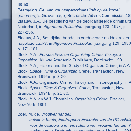
39-59.
Bestrijding, De, van vuurwapencriminaliteit op de korrel
genomen
, ‘s-Gravenhage, Recherche Advies Commissie , 19
Blaauw, J.A., De bestrijding van de georganiseerde criminalite
Nederland, in
Algemeen Politieblad
, jaargang 123, 1974, p.
227-236.
Blaauw, J.A., Bestrijding handel in verdovende middelen: een
hopeloze zaak?, in
Algemeen Politieblad
, jaargang 129, 1980
p. 171-181.
Block, A.A.,
Perspectives on Organizing Crime; Essays in
Opposition
, Kluwer Academic Publishers, Dordrecht, 1991.
Block, A.A., History and the Study of Organized Crime, in A.A.
Block,
Space, Time & Organized Crime
, Transaction, New
Brunswick, 1994a, p. 3-20.
Block, A.A., Organized Crime: History and Historiography, in A
Block,
Space, Time & Organized Crime
, Transaction, New
Brunswick, 1994b, p. 21-50.
Block, A.A. en W.J. Chambliss,
Organizing Crime
, Elsevier,
New York, 1981.
Boer, M. de,
Vrouwenhandel:
beleid in beeld; Eindrapport Evaluatie van de PG-richtli
voor de opsporing en vervolging van vrouwenhandel
, 
Instituut voor Strafrechtswetenschappen, Utrecht, 1994