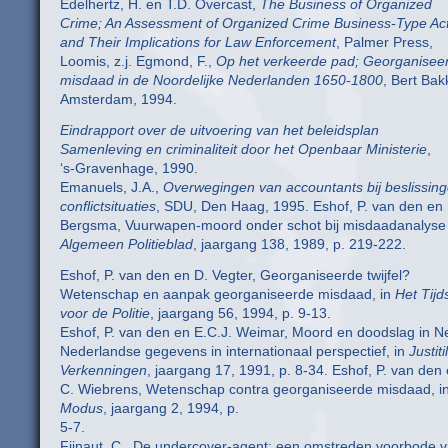
Edelhertz, H. en T.D. Overcast,
The Business of Organized
Crime; An Assessment of Organized Crime Business-Type Acti
and Their Implications for Law Enforcement
, Palmer Press,
Loomis, z.j. Egmond, F.,
Op het verkeerde pad; Georganisee
misdaad in de Noordelijke Nederlanden 1650-1800
, Bert Bak
Amsterdam, 1994.
Eindrapport over de uitvoering van het beleidsplan
Samenleving en criminaliteit door het Openbaar Ministerie
,
‘s-Gravenhage, 1990.
Emanuels, J.A.,
Overwegingen van accountants bij beslissing
conflictsituaties
, SDU, Den Haag, 1995. Eshof, P. van den en 
Bergsma, Vuurwapen-moord onder schot bij misdaadanalyse 
Algemeen Politieblad
, jaargang 138, 1989, p. 219-222.
Eshof, P. van den en D. Vegter, Georganiseerde twijfel?
Wetenschap en aanpak georganiseerde misdaad, in
Het Tijds
voor de Politie
, jaargang 56, 1994, p. 9-13.
Eshof, P. van den en E.C.J. Weimar, Moord en doodslag in N
Nederlandse gegevens in internationaal perspectief, in
Justiti
Verkenningen
, jaargang 17, 1991, p. 8-34. Eshof, P. van den
C. Wiebrens, Wetenschap contra georganiseerde misdaad, i
Modus
, jaargang 2, 1994, p.
5-7.
Fijnaut, C., De undercover-agent: een omstreden voorbode 