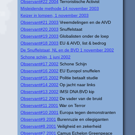
Observant#22 2004
Terroristische Activist
Misleidende methode 14 november 2003
Keizer in lompen, 1 november 2003
Observant#21 2003
Vreemdelingen en de AIVD
Observant#20 2003
Snuffelstaat
Observant#19 2003
Globalisten onder de loep
Observant#18 2003
EU & AIVD, list & bedrog
De Snuffelstaat, NL en de BVD 1 november 2002
Schone schijn, 1 juni 2002
Observant#17 2002
Schone Schijn
Observant#16 2002
EU Europol snuffelen
Observant#15 2002
Politie betaalt studie
Observant#14 2002
Op jacht naar links
Observant#13 2002
IMSI DNA BVD kip
Observant#12 2002
De vader van de bruid
Observant#11 2001
War on Terror
Observant#10 2001
Europa tegen demonstranten
Observant#9 2001
Burenruzie en oliegiganten
Observant#8 2001
Veiligheid en zekerheid
Observant#7 2001
Camus Echelon Greenpeace