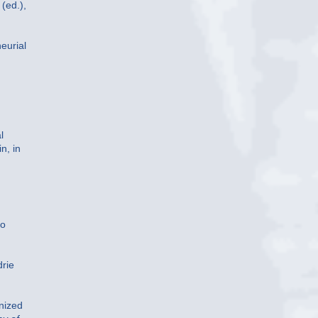
(ed.),
eurial
l
n, in
to
drie
nized