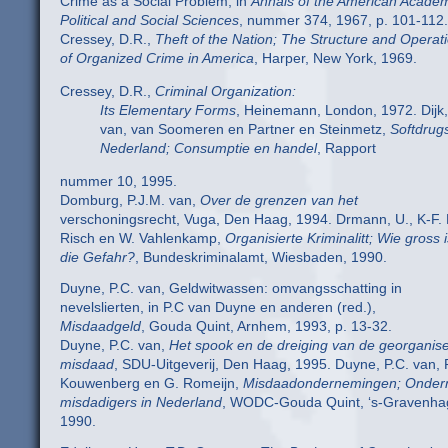
Crime as a Social Problem, in
Annals of the American Academ
Political and Social Sciences
, nummer 374, 1967, p. 101-112.
Cressey, D.R.,
Theft of the Nation; The Structure and Operat
of Organized Crime in America
, Harper, New York, 1969.
Cressey, D.R.,
Criminal Organization:
Its Elementary Forms
, Heinemann, London, 1972. Dijk,
van, van Soomeren en Partner en Steinmetz,
Softdrugs
Nederland; Consumptie en handel
, Rapport
nummer 10, 1995.
Domburg, P.J.M. van,
Over de grenzen van het
verschoningsrecht, Vuga, Den Haag, 1994. Drmann, U., K-F. 
Risch en W. Vahlenkamp,
Organisierte Kriminalitt; Wie gross i
die Gefahr?
, Bundeskriminalamt, Wiesbaden, 1990.
Duyne, P.C. van, Geldwitwassen: omvangsschatting in
nevelslierten, in P.C van Duyne en anderen (red.),
Misdaadgeld
, Gouda Quint, Arnhem, 1993, p. 13-32.
Duyne, P.C. van,
Het spook en de dreiging van de georganis
misdaad
, SDU-Uitgeverij, Den Haag, 1995. Duyne, P.C. van, 
Kouwenberg en G. Romeijn,
Misdaadondernemingen; Onde
misdadigers in Nederland
, WODC-Gouda Quint, ‘s-Gravenha
1990.