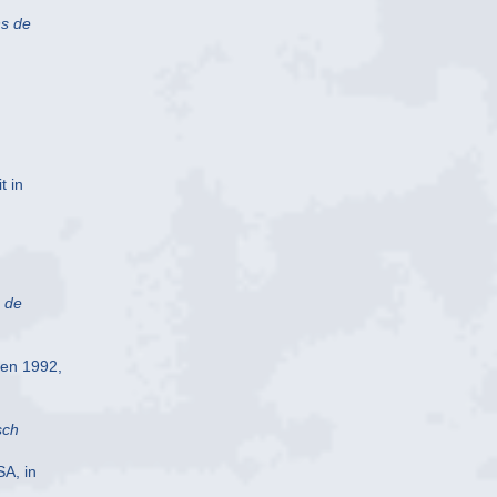
ns de
t in
n de
 en 1992,
sch
SA, in