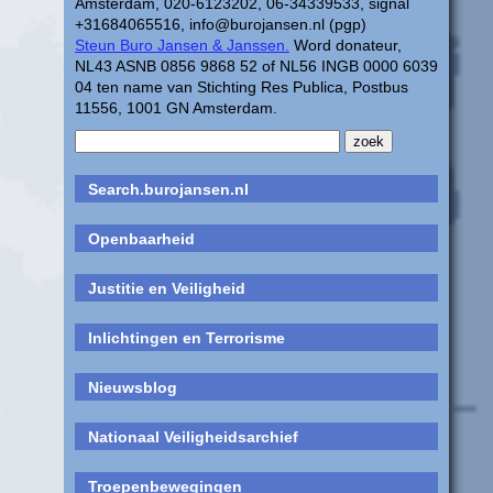
Amsterdam, 020-6123202, 06-34339533, signal
+31684065516, info@burojansen.nl (pgp)
Steun Buro Jansen & Janssen.
Word donateur,
NL43 ASNB 0856 9868 52 of NL56 INGB 0000 6039
04 ten name van Stichting Res Publica, Postbus
11556, 1001 GN Amsterdam.
Search.burojansen.nl
Openbaarheid
Justitie en Veiligheid
Inlichtingen en Terrorisme
Nieuwsblog
Nationaal Veiligheidsarchief
Troepenbewegingen