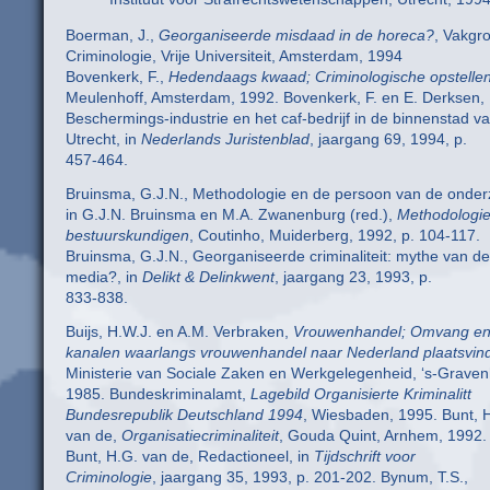
Boerman, J.,
Georganiseerde misdaad in de horeca?
, Vakgr
Criminologie, Vrije Universiteit, Amsterdam, 1994
Bovenkerk, F.,
Hedendaags kwaad; Criminologische opstelle
Meulenhoff, Amsterdam, 1992. Bovenkerk, F. en E. Derksen,
Beschermings-industrie en het caf-bedrijf in de binnenstad v
Utrecht, in
Nederlands Juristenblad
, jaargang 69, 1994, p.
457-464.
Bruinsma, G.J.N., Methodologie en de persoon van de onder
in G.J.N. Bruinsma en M.A. Zwanenburg (red.),
Methodologie
bestuurskundigen
, Coutinho, Muiderberg, 1992, p. 104-117.
Bruinsma, G.J.N., Georganiseerde criminaliteit: mythe van de
media?, in
Delikt & Delinkwent
, jaargang 23, 1993, p.
833-838.
Buijs, H.W.J. en A.M. Verbraken,
Vrouwenhandel; Omvang en
kanalen waarlangs vrouwenhandel naar Nederland plaatsvin
Ministerie van Sociale Zaken en Werkgelegenheid, ‘s-Grave
1985. Bundeskriminalamt,
Lagebild Organisierte Kriminalitt
Bundesrepublik Deutschland 1994
, Wiesbaden, 1995. Bunt, 
van de,
Organisatiecriminaliteit
, Gouda Quint, Arnhem, 1992.
Bunt, H.G. van de, Redactioneel, in
Tijdschrift voor
Criminologie
, jaargang 35, 1993, p. 201-202. Bynum, T.S.,