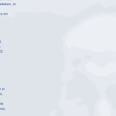
eleken, in
rs en
t,
;
92.
 in
r,
ele
ess,