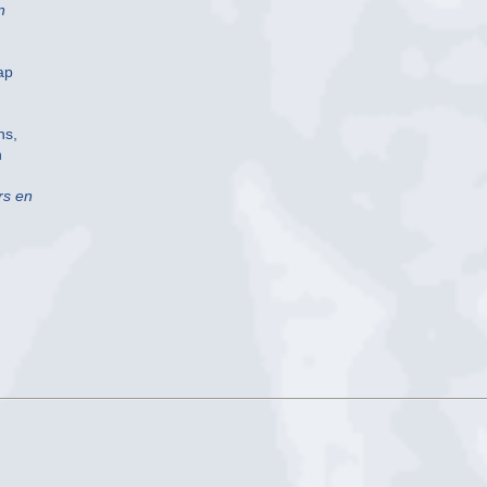
n
ap
ns,
n
rs en
n