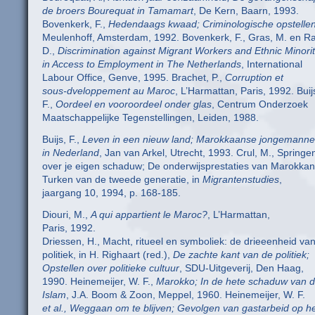
de broers Bourequat in Tamamart
, De Kern, Baarn, 1993.
Bovenkerk, F.,
Hedendaags kwaad; Criminologische opstelle
Meulenhoff, Amsterdam, 1992. Bovenkerk, F., Gras, M. en 
D.,
Discrimination against Migrant Workers and Ethnic Minorit
in Access to Employment in The Netherlands
, International
Labour Office, Genve, 1995. Brachet, P.,
Corruption et
sous-dveloppement au Maroc
, L’Harmattan, Paris, 1992. Buij
F.,
Oordeel en vooroordeel onder glas
, Centrum Onderzoek
Maatschappelijke Tegenstellingen, Leiden, 1988.
Buijs, F.,
Leven in een nieuw land; Marokkaanse jongemann
in Nederland
, Jan van Arkel, Utrecht, 1993. Crul, M., Springe
over je eigen schaduw; De onderwijsprestaties van Marokka
Turken van de tweede generatie, in
Migrantenstudies
,
jaargang 10, 1994, p. 168-185.
Diouri, M.,
A qui appartient le Maroc?
, L’Harmattan,
Paris, 1992.
Driessen, H., Macht, ritueel en symboliek: de drieeenheid va
politiek, in H. Righaart (red.),
De zachte kant van de politiek;
Opstellen over politieke cultuur
, SDU-Uitgeverij, Den Haag,
1990. Heinemeijer, W. F.,
Marokko; In de hete schaduw van 
Islam
, J.A. Boom & Zoon, Meppel, 1960. Heinemeijer, W. F.
et al., Weggaan om te blijven; Gevolgen van gastarbeid op h