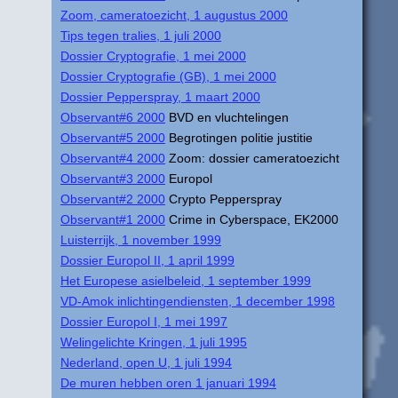
Zoom, cameratoezicht, 1 augustus 2000
Tips tegen tralies, 1 juli 2000
Dossier Cryptografie, 1 mei 2000
Dossier Cryptografie (GB), 1 mei 2000
Dossier Pepperspray, 1 maart 2000
Observant#6 2000
BVD en vluchtelingen
Observant#5 2000
Begrotingen politie justitie
Observant#4 2000
Zoom: dossier cameratoezicht
Observant#3 2000
Europol
Observant#2 2000
Crypto Pepperspray
Observant#1 2000
Crime in Cyberspace, EK2000
Luisterrijk, 1 november 1999
Dossier Europol II, 1 april 1999
Het Europese asielbeleid, 1 september 1999
VD-Amok inlichtingendiensten, 1 december 1998
Dossier Europol I, 1 mei 1997
Welingelichte Kringen, 1 juli 1995
Nederland, open U, 1 juli 1994
De muren hebben oren 1 januari 1994