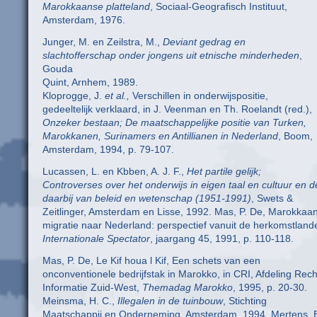
Marokkaanse platteland
, Sociaal-Geografisch Instituut,
Amsterdam, 1976.
Junger, M. en Zeilstra, M.,
Deviant gedrag en
slachtofferschap onder jongens uit etnische minderheden
,
Gouda
Quint, Arnhem, 1989.
Kloprogge, J.
et al.,
Verschillen in onderwijspositie,
gedeeltelijk verklaard, in J. Veenman en Th. Roelandt (red.),
Onzeker bestaan; De maatschappelijke positie van Turken,
Marokkanen, Surinamers en Antillianen in Nederland
, Boom,
Amsterdam, 1994, p. 79-107.
Lucassen, L. en Kbben, A. J. F.,
Het partile gelijk;
Controverses over het onderwijs in eigen taal en cultuur en de
daarbij van beleid en wetenschap (1951-1991)
, Swets &
Zeitlinger, Amsterdam en Lisse, 1992. Mas, P. De, Marokkaa
migratie naar Nederland: perspectief vanuit de herkomstlande
Internationale Spectator
, jaargang 45, 1991, p. 110-118.
Mas, P. De, Le Kif houa l Kif, Een schets van een
onconventionele bedrijfstak in Marokko, in CRI, Afdeling Rec
Informatie Zuid-West,
Themadag Marokko
, 1995, p. 20-30.
Meinsma, H. C.,
Illegalen in de tuinbouw
, Stichting
Maatschappij en Onderneming, Amsterdam, 1994. Mertens, E