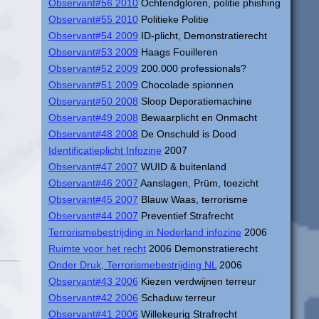
Observant#56 2010
Ochtendgloren, politie phishing
Observant#55 2010
Politieke Politie
Observant#54 2009
ID-plicht, Demonstratierecht
Observant#53 2009
Haags Fouilleren
Observant#52 2009
200.000 professionals?
Observant#51 2009
Chocolade spionnen
Observant#50 2008
Sloop Deporatiemachine
Observant#49 2008
Bewaarplicht en Onmacht
Observant#48 2008
De Onschuld is Dood
Identificatieplicht Infozine
2007
Observant#47 2007
WUID & buitenland
Observant#46 2007
Aanslagen, Prüm, toezicht
Observant#45 2007
Blauw Waas, terrorisme
Observant#44 2007
Preventief Strafrecht
Terrorismebestrijding in Nederland infozine
2006
Ruimte voor het recht
2006 Demonstratierecht
Onder Druk, Terrorismebestrijding NL
2006
Observant#43 2006
Kiezen verdwijnen terreur
Observant#42 2006
Schaduw terreur
Observant#41 2006
Willekeurig Strafrecht