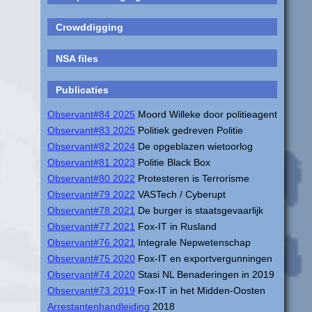
Crowddigging
NSA files
Publicaties
Observant#84 2025
Moord Willeke door politieagent
Observant#83 2025
Politiek gedreven Politie
Observant#82 2024
De opgeblazen wietoorlog
Observant#81 2023
Politie Black Box
Observant#80 2022
Protesteren is Terrorisme
Observant#79 2022
VASTech / Cyberupt
Observant#78 2021
De burger is staatsgevaarlijk
Observant#77 2021
Fox-IT in Rusland
Observant#76 2021
Integrale Nepwetenschap
Observant#75 2020
Fox-IT en exportvergunningen
Observant#74 2020
Stasi NL Benaderingen in 2019
Observant#73 2019
Fox-IT in het Midden-Oosten
Arrestantenhandleiding
2018