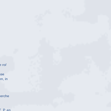
 rol
nse
n, in
herche
. P. en