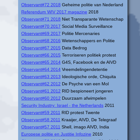
Observant#72 2018
Geheime politie van Nederland
Referendum WIV 2017 magazine
2018
Observant#71 2018
Niet Transparante Wetenschap
Observant#70 2017
Social Media Surveillance
Observant#69 2017
Politie Mercenaries
Observant#68 2016
Wetenschappers en Politie
Observant#67 2015
Data Bedrog
Observant#66 2015
Terroriseren politiek protest
Observant#65 2014
G4S, Facebook en de AIVD
Observant#64 2014
Vreemdelingendetentie
Observant#63 2013
Ideologische orde, Chiquita
Observant#62 2012
De Psyche van een Mol
Observant#61 2012
RID bespioneert jongeren
Observant#60 2012
Duurzaam afwimpelen
Security Industry: Israel - the Netherlands
2011
Observant#59 2011
RID protest Twente
Observant#58 2011
Kraaijer, AIVD, De Telegraaf
Observant#57 2011
Shell, imago AIVD, India
Europese politie en Justitie Infozine
2010