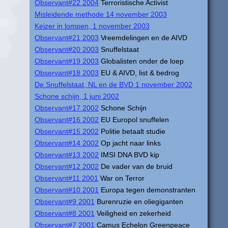
Observant#22 2004
Terroristische Activist
Misleidende methode 14 november 2003
Keizer in lompen, 1 november 2003
Observant#21 2003
Vreemdelingen en de AIVD
Observant#20 2003
Snuffelstaat
Observant#19 2003
Globalisten onder de loep
Observant#18 2003
EU & AIVD, list & bedrog
De Snuffelstaat, NL en de BVD 1 november 2002
Schone schijn, 1 juni 2002
Observant#17 2002
Schone Schijn
Observant#16 2002
EU Europol snuffelen
Observant#15 2002
Politie betaalt studie
Observant#14 2002
Op jacht naar links
Observant#13 2002
IMSI DNA BVD kip
Observant#12 2002
De vader van de bruid
Observant#11 2001
War on Terror
Observant#10 2001
Europa tegen demonstranten
Observant#9 2001
Burenruzie en oliegiganten
Observant#8 2001
Veiligheid en zekerheid
Observant#7 2001
Camus Echelon Greenpeace