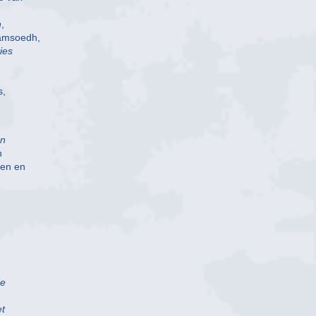
n
,
Ramsoedh,
ies
s,
en
n
nen en
n
de
et