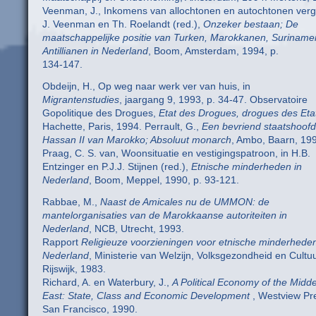
Veenman, J., Inkomens van allochtonen en autochtonen verg
J. Veenman en Th. Roelandt (red.),
Onzeker bestaan; De
maatschappelijke positie van Turken, Marokkanen, Suriname
Antillianen in Nederland
, Boom, Amsterdam, 1994, p.
134-147.
Obdeijn, H., Op weg naar werk ver van huis, in
Migrantenstudies
, jaargang 9, 1993, p. 34-47. Observatoire
Gopolitique des Drogues,
Etat des Drogues, drogues des Eta
Hachette, Paris, 1994. Perrault, G.,
Een bevriend staatshoofd
Hassan II van Marokko; Absoluut monarch
, Ambo, Baarn, 19
Praag, C. S. van, Woonsituatie en vestigingspatroon, in H.B.
Entzinger en P.J.J. Stijnen (red.),
Etnische minderheden in
Nederland
, Boom, Meppel, 1990, p. 93-121.
Rabbae, M.,
Naast de Amicales nu de UMMON: de
mantelorganisaties van de Marokkaanse autoriteiten in
Nederland
, NCB, Utrecht, 1993.
Rapport
Religieuze voorzieningen voor etnische minderheden
Nederland
, Ministerie van Welzijn, Volksgezondheid en Cultuu
Rijswijk, 1983.
Richard, A. en Waterbury, J.,
A Political Economy of the Midd
East: State, Class and Economic Development
, Westview Pr
San Francisco, 1990.