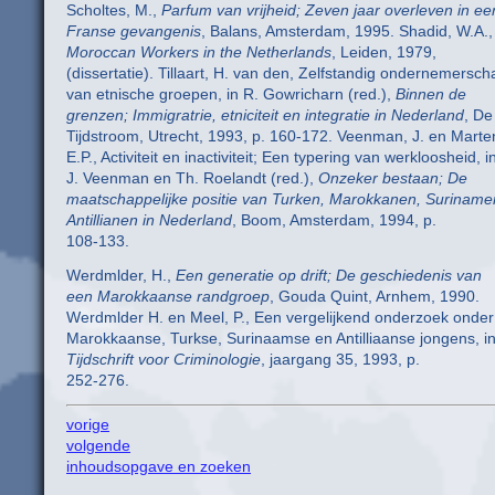
Scholtes, M.,
Parfum van vrijheid; Zeven jaar overleven in ee
Franse gevangenis
, Balans, Amsterdam, 1995. Shadid, W.A.,
Moroccan Workers in the Netherlands
, Leiden, 1979,
(dissertatie). Tillaart, H. van den, Zelfstandig ondernemersch
van etnische groepen, in R. Gowricharn (red.),
Binnen de
grenzen; Immigratrie, etniciteit en integratie in Nederland
, De
Tijdstroom, Utrecht, 1993, p. 160-172. Veenman, J. en Marte
E.P., Activiteit en inactiviteit; Een typering van werkloosheid, i
J. Veenman en Th. Roelandt (red.),
Onzeker bestaan; De
maatschappelijke positie van Turken, Marokkanen, Suriname
Antillianen in Nederland
, Boom, Amsterdam, 1994, p.
108-133.
Werdmlder, H.,
Een generatie op drift; De geschiedenis van
een Marokkaanse randgroep
, Gouda Quint, Arnhem, 1990.
Werdmlder H. en Meel, P., Een vergelijkend onderzoek onder
Marokkaanse, Turkse, Surinaamse en Antilliaanse jongens, i
Tijdschrift voor Criminologie
, jaargang 35, 1993, p.
252-276.
vorige
volgende
inhoudsopgave en zoeken