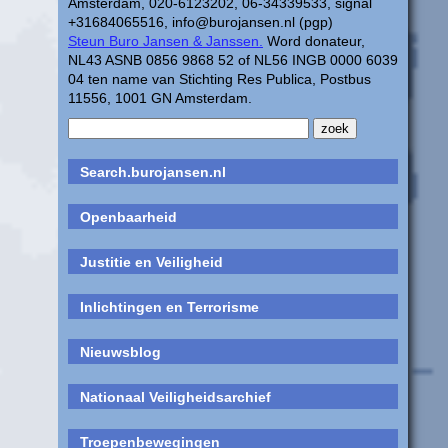
Amsterdam, 020-6123202, 06-34339533, signal
+31684065516, info@burojansen.nl (pgp)
Steun Buro Jansen & Janssen.
Word donateur,
NL43 ASNB 0856 9868 52 of NL56 INGB 0000 6039
04 ten name van Stichting Res Publica, Postbus
11556, 1001 GN Amsterdam.
Search.burojansen.nl
Openbaarheid
Justitie en Veiligheid
Inlichtingen en Terrorisme
Nieuwsblog
Nationaal Veiligheidsarchief
Troepenbewegingen