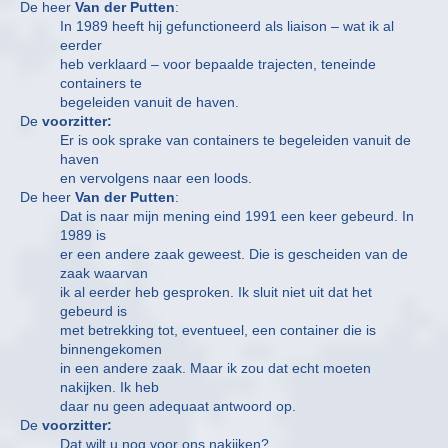
De heer
Van der Putten
:
In 1989 heeft hij gefunctioneerd als liaison – wat ik al
eerder
heb verklaard – voor bepaalde trajecten, teneinde
containers te
begeleiden vanuit de haven.
De
voorzitter:
Er is ook sprake van containers te begeleiden vanuit de
haven
en vervolgens naar een loods.
De heer
Van der Putten
:
Dat is naar mijn mening eind 1991 een keer gebeurd. In
1989 is
er een andere zaak geweest. Die is gescheiden van de
zaak waarvan
ik al eerder heb gesproken. Ik sluit niet uit dat het
gebeurd is
met betrekking tot, eventueel, een container die is
binnengekomen
in een andere zaak. Maar ik zou dat echt moeten
nakijken. Ik heb
daar nu geen adequaat antwoord op.
De
voorzitter:
Dat wilt u nog voor ons nakijken?