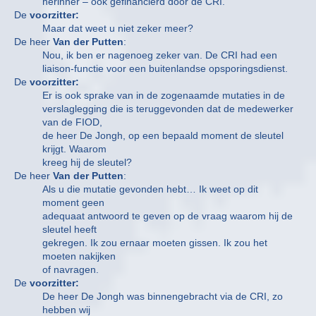
herinner – ook gefinancierd door de CRI.
De
voorzitter:
Maar dat weet u niet zeker meer?
De heer
Van der Putten
:
Nou, ik ben er nagenoeg zeker van. De CRI had een
liaison-functie voor een buitenlandse opsporingsdienst.
De
voorzitter:
Er is ook sprake van in de zogenaamde mutaties in de
verslaglegging die is teruggevonden dat de medewerker
van de FIOD,
de heer De Jongh, op een bepaald moment de sleutel
krijgt. Waarom
kreeg hij de sleutel?
De heer
Van der Putten
:
Als u die mutatie gevonden hebt… Ik weet op dit
moment geen
adequaat antwoord te geven op de vraag waarom hij de
sleutel heeft
gekregen. Ik zou ernaar moeten gissen. Ik zou het
moeten nakijken
of navragen.
De
voorzitter:
De heer De Jongh was binnengebracht via de CRI, zo
hebben wij