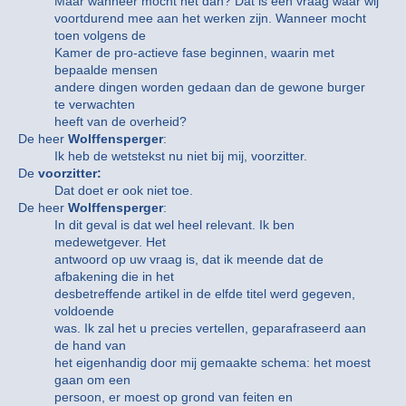
Maar wanneer mocht het dan? Dat is een vraag waar wij
voortdurend mee aan het werken zijn. Wanneer mocht
toen volgens de
Kamer de pro-actieve fase beginnen, waarin met
bepaalde mensen
andere dingen worden gedaan dan de gewone burger
te verwachten
heeft van de overheid?
De heer
Wolffensperger
:
Ik heb de wetstekst nu niet bij mij, voorzitter.
De
voorzitter:
Dat doet er ook niet toe.
De heer
Wolffensperger
:
In dit geval is dat wel heel relevant. Ik ben
medewetgever. Het
antwoord op uw vraag is, dat ik meende dat de
afbakening die in het
desbetreffende artikel in de elfde titel werd gegeven,
voldoende
was. Ik zal het u precies vertellen, geparafraseerd aan
de hand van
het eigenhandig door mij gemaakte schema: het moest
gaan om een
persoon, er moest op grond van feiten en