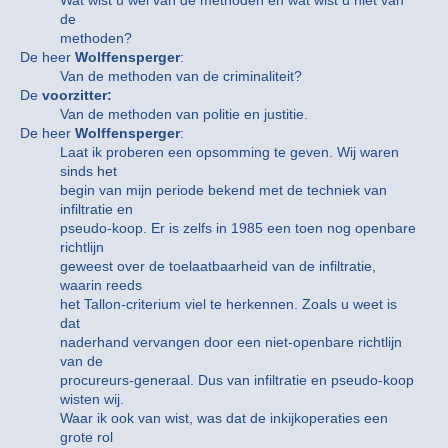
Wat wist u wel van de methoden en wat wist u niet van
de
methoden?
De heer
Wolffensperger
:
Van de methoden van de criminaliteit?
De
voorzitter:
Van de methoden van politie en justitie.
De heer
Wolffensperger
:
Laat ik proberen een opsomming te geven. Wij waren
sinds het
begin van mijn periode bekend met de techniek van
infiltratie en
pseudo-koop. Er is zelfs in 1985 een toen nog openbare
richtlijn
geweest over de toelaatbaarheid van de infiltratie,
waarin reeds
het Tallon-criterium viel te herkennen. Zoals u weet is
dat
naderhand vervangen door een niet-openbare richtlijn
van de
procureurs-generaal. Dus van infiltratie en pseudo-koop
wisten wij.
Waar ik ook van wist, was dat de inkijkoperaties een
grote rol