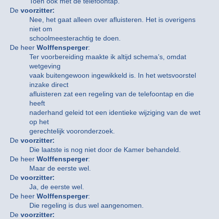
Toen ook met de telefoontap.
De
voorzitter:
Nee, het gaat alleen over afluisteren. Het is overigens
niet om
schoolmeesterachtig te doen.
De heer
Wolffensperger
:
Ter voorbereiding maakte ik altijd schema’s, omdat
wetgeving
vaak buitengewoon ingewikkeld is. In het wetsvoorstel
inzake direct
afluisteren zat een regeling van de telefoontap en die
heeft
naderhand geleid tot een identieke wijziging van de wet
op het
gerechtelijk vooronderzoek.
De
voorzitter:
Die laatste is nog niet door de Kamer behandeld.
De heer
Wolffensperger
:
Maar de eerste wel.
De
voorzitter:
Ja, de eerste wel.
De heer
Wolffensperger
:
Die regeling is dus wel aangenomen.
De
voorzitter: