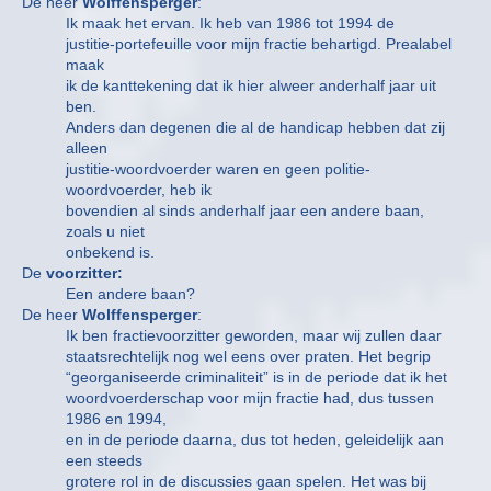
De heer
Wolffensperger
:
Ik maak het ervan. Ik heb van 1986 tot 1994 de
justitie-portefeuille voor mijn fractie behartigd. Prealabel
maak
ik de kanttekening dat ik hier alweer anderhalf jaar uit
ben.
Anders dan degenen die al de handicap hebben dat zij
alleen
justitie-woordvoerder waren en geen politie-
woordvoerder, heb ik
bovendien al sinds anderhalf jaar een andere baan,
zoals u niet
onbekend is.
De
voorzitter:
Een andere baan?
De heer
Wolffensperger
:
Ik ben fractievoorzitter geworden, maar wij zullen daar
staatsrechtelijk nog wel eens over praten. Het begrip
“georganiseerde criminaliteit” is in de periode dat ik het
woordvoerderschap voor mijn fractie had, dus tussen
1986 en 1994,
en in de periode daarna, dus tot heden, geleidelijk aan
een steeds
grotere rol in de discussies gaan spelen. Het was bij