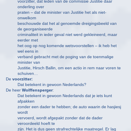
voorzitter, dat leden van de commissie Justitie daar
onderling over
praten – dat de minister van Justitie het als niet-
onwelkom
beschouwde dat het al genoemde dreigingsbeeld van
de georganiseerde
criminaliteit in ieder geval niet werd gekleineerd, maar
eerder met
het oog op nog komende wetsvoorstellen – ik heb het
wel eens in
verband gebracht met de poging van de toenmalige
minister van
Justitie, Hirsch Ballin, om een actio in rem naar voren te
schuiven…
De
voorzitter:
Dat betekent in gewoon Nederlands?
De heer
Wolffensperger
:
Dat betekent in gewoon Nederlands dat je iets kunt
afpakken
zonder een dader te hebben; de auto waarin de hasjiesj
wordt
vervoerd, wordt afgepakt zonder dat de dader
veroordeeld hoeft te
zijn. Het is dus geen strafrechtelijke maatregel. Er lag