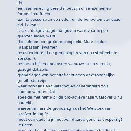
dat
een samenleving bereid moet zijn om materieel en
formeel strafrecht
aan te passen aan de noden en de behoeften van deze
tijd. Ik kan u
straks, desgevraagd, aangeven waar voor mij de
grenzen lagen, want
die hebben een grote rol gespeeld. Maar bij dat
“aanpassen” kwamen
ook voortdurend de grondslagen van ons strafrecht ter
sprake. Ik
heb toen bij het onderwerp waarover u nu spreekt,
gezegd dat zelfs
grondslagen van het strafrecht geen onveranderlijke
grootheden zijn
waar nooit iets aan verschoven of veranderd zou
kunnen worden. Dat
speelde met name bij de pro-actieve fase waarover u nu
spreekt,
waarbij immers de grondslag van het Wetboek van
strafvordering (er
moet een dader zijn met een daarop gerichte opsporing)
verlaten
werd omdat – ik haal nu weer het wetsvoorstel direct