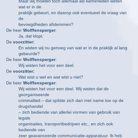
Maar wij moeten toch allemaal als kamerleden weten
wat er in de
praktijk gebeurt, en daarop ook eventueel de vraag van
de
bevoegdheden afstemmen?
De heer
Wolffensperger
:
Ja, dat klopt.
De
voorzitter:
En wisten wij nu genoeg van wat er in de praktijk al lang
gebeurde?
De heer
Wolffensperger
:
Wij wisten het voor een deel.
De
voorzitter:
Wat wist u wel en wat wist u niet?
De heer
Wolffensperger
:
Wij wisten het voor een deel. Wij wisten dat de
georganiseerde
criminaliteit – dat spitste zich dan met name toe op de
drugshandel
– zich bediende van allerlei vormen van gebruik van
legale
organisaties, transportbedrijven etc., en zich ook
bediende van
zeer geavanceerde communicatie-apparatuur. Ik heb