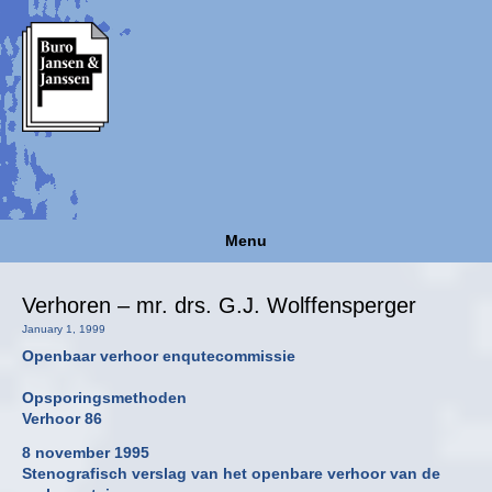
Menu
Verhoren – mr. drs. G.J. Wolffensperger
January 1, 1999
Openbaar verhoor enqutecommissie
Opsporingsmethoden
Verhoor 86
8 november 1995
Stenografisch verslag van het openbare verhoor van de