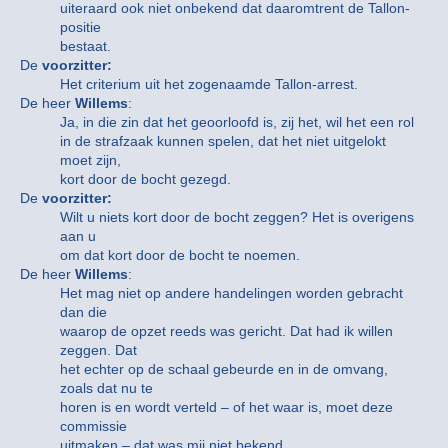
uiteraard ook niet onbekend dat daaromtrent de Tallon-
positie
bestaat.
De
voorzitter:
Het criterium uit het zogenaamde Tallon-arrest.
De heer
Willems
:
Ja, in die zin dat het geoorloofd is, zij het, wil het een rol
in de strafzaak kunnen spelen, dat het niet uitgelokt
moet zijn,
kort door de bocht gezegd.
De
voorzitter:
Wilt u niets kort door de bocht zeggen? Het is overigens
aan u
om dat kort door de bocht te noemen.
De heer
Willems
:
Het mag niet op andere handelingen worden gebracht
dan die
waarop de opzet reeds was gericht. Dat had ik willen
zeggen. Dat
het echter op de schaal gebeurde en in de omvang,
zoals dat nu te
horen is en wordt verteld – of het waar is, moet deze
commissie
uitmaken – dat was mij niet bekend.