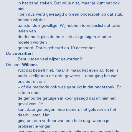
in het zand steken. Dat wil je niet, maar je kunt het ook
niet.
Toen dus werd gevraagd om een onderzoek op dat stuk,
hebben wij dat
aanstonds ingewilligd. Wij hebben toen beslist dat twee
leden van
de driehoek plus de heer Lith als getuigen zouden
moeten worden
gehoord. Dat is gebeurd op 10 december.
De
voorzitter:
Bent u toen veel wijzer geworden?
De heer
Willems
:
Wat dat betreft niet, maar ik maak het even af. Toen is
nadrukkelijk aan de orde geweest – daar ging het wat
ons betreft om
– of die methode ook was gebruikt in dat onderzoek. Er
is toen door
de gehoorde getuigen in koor gezegd dat dit niet het
geval was. Je
kunt daar genoegen mee nemen, het geloven en het
daarbij laten. Het
ging om een verhoor van een hele dag, waarin je
probeert je vinger
wat meer achter de dingen te krijgen om voor jezelf de