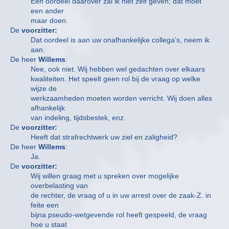
Een oordeel daarover zal ik niet zelf geven; dat moet
een ander
maar doen.
De
voorzitter:
Dat oordeel is aan uw onafhankelijke collega’s, neem ik
aan.
De heer
Willems
:
Nee, ook niet. Wij hebben wel gedachten over elkaars
kwaliteiten. Het speelt geen rol bij de vraag op welke
wijze de
werkzaamheden moeten worden verricht. Wij doen alles
afhankelijk
van indeling, tijdsbestek, enz.
De
voorzitter:
Heeft dat strafrechtwerk uw ziel en zaligheid?
De heer
Willems
:
Ja.
De
voorzitter:
Wij willen graag met u spreken over mogelijke
overbelasting van
de rechter, de vraag of u in uw arrest over de zaak-Z. in
feite een
bijna pseudo-wetgevende rol heeft gespeeld, de vraag
hoe u staat