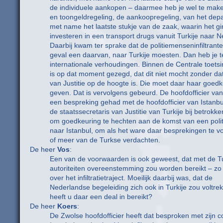
de individuele aankopen – daarmee heb je wel te make
en toongeldregeling, de aankoopregeling, van het de
met name het laatste stukje van de zaak, waarin het gi
investeren in een transport drugs vanuit Turkije naar 
Daarbij kwam ter sprake dat de politiemenseninfiltrante
geval een daarvan, naar Turkije moesten. Dan heb je 
internationale verhoudingen. Binnen de Centrale toet
is op dat moment gezegd, dat dit niet mocht zonder dat
van Justitie op de hoogte is. Die moet daar haar goed
geven. Dat is vervolgens gebeurd. De hoofdofficier van
een bespreking gehad met de hoofdofficier van Istanbu
de staatssecretaris van Justitie van Turkije bij betrokk
om goedkeuring te hechten aan de komst van een politi
naar Istanbul, om als het ware daar besprekingen te 
of meer van de Turkse verdachten.
De heer
Vos
:
Een van de voorwaarden is ook geweest, dat met de T
autoriteiten overeenstemming zou worden bereikt – zo b
over het infiltratietraject. Moeilijk daarbij was, dat de
Nederlandse begeleiding zich ook in Turkije zou voltre
heeft u daar een deal in bereikt?
De heer
Koers
:
De Zwolse hoofdofficier heeft dat besproken met zijn co