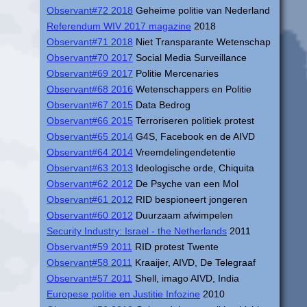
Observant#72 2018
Geheime politie van Nederland
Referendum WIV 2017 magazine
2018
Observant#71 2018
Niet Transparante Wetenschap
Observant#70 2017
Social Media Surveillance
Observant#69 2017
Politie Mercenaries
Observant#68 2016
Wetenschappers en Politie
Observant#67 2015
Data Bedrog
Observant#66 2015
Terroriseren politiek protest
Observant#65 2014
G4S, Facebook en de AIVD
Observant#64 2014
Vreemdelingendetentie
Observant#63 2013
Ideologische orde, Chiquita
Observant#62 2012
De Psyche van een Mol
Observant#61 2012
RID bespioneert jongeren
Observant#60 2012
Duurzaam afwimpelen
Security Industry: Israel - the Netherlands
2011
Observant#59 2011
RID protest Twente
Observant#58 2011
Kraaijer, AIVD, De Telegraaf
Observant#57 2011
Shell, imago AIVD, India
Europese politie en Justitie Infozine
2010