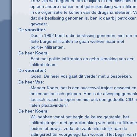
1992 zijn we begonnen om te kijken of het misschien 
op een andere manier, met gebruikmaking van infiltran
in de organisatie te komen van de drugshandelaren. V
dat die beslissing genomen is, ben ik daarbij betrokken
geweest.
De
voorzitter:
Dus in 1992 heeft u die beslissing genomen, niet om m
feite burgerinfiltranten te gaan werken maar met
politie-infiltranten.
De heer
Koers
:
Echt met politie-infiltranten en gebruikmaking van een
infiltratieteam.
De
voorzitter:
Goed. De heer Vos gaat dit verder met u bespreken.
De heer
Vos
:
Meneer Koers, het is een succesvol traject geweest en 
helemaal tactisch gelopen. Hoe is de afweging gemaak
tactisch traject te lopen en niet ook een gedeelte CID-m
laten plaatsvinden?
De heer
Koers
:
Wij hebben vanaf het begin de keuze gemaakt: het
infiltratietraject met gebruikmaking van politie-infiltran
leiden tot bewijs, zodat de zaak uiteindelijk aan de
zittingsrechter voorgelegd kan worden. Het begin van 