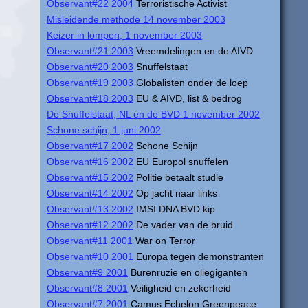
Observant#22 2004
Terroristische Activist
Misleidende methode 14 november 2003
Keizer in lompen, 1 november 2003
Observant#21 2003
Vreemdelingen en de AIVD
Observant#20 2003
Snuffelstaat
Observant#19 2003
Globalisten onder de loep
Observant#18 2003
EU & AIVD, list & bedrog
De Snuffelstaat, NL en de BVD 1 november 2002
Schone schijn, 1 juni 2002
Observant#17 2002
Schone Schijn
Observant#16 2002
EU Europol snuffelen
Observant#15 2002
Politie betaalt studie
Observant#14 2002
Op jacht naar links
Observant#13 2002
IMSI DNA BVD kip
Observant#12 2002
De vader van de bruid
Observant#11 2001
War on Terror
Observant#10 2001
Europa tegen demonstranten
Observant#9 2001
Burenruzie en oliegiganten
Observant#8 2001
Veiligheid en zekerheid
Observant#7 2001
Camus Echelon Greenpeace