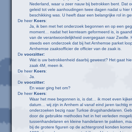
Nederland, waar u zeer nauw bij betrokken bent. Dat 
geleid tot vele aanhoudingen twee dagen nadat u hier 
beschikking was. U heeft daar een belangrijke rol in ge
De heer
Koers
:
Ja, ik ben met het onderzoek begonnen en op een ge
moment… nadat het kernteam geformeerd is, is gaand
van de verantwoordelijkheid overgegaan naar Zwolle. H
steeds een onderzoek dat bij het Arnhemse parket loo
Arnhemse zaaksofficier de officier van de zaak is.
De
voorzitter:
Wat is uw betrokkenheid daarbij geweest? Het gaat hi
zaak 4M, meen ik.
De heer
Koers
:
Ja.
De
voorzitter:
En waar ging het om?
De heer
Koers
:
Waar het mee begonnen is, is dat… ik moet even kijke
datum… wij zijn in Arnhem al vanaf eind jaren tachtig 
onderzoeken bezig naar Turkse drugshandelaren. Gebl
door de gebruikte methodes het in het verleden mogel
tussenhandelaren en kleine handelaren te pakken, maar
bij de grotere figuren op de achtergrond konden kome