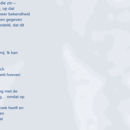
die zin –
, op dat
meer bekendheid
 een gegeven
teld, dat dit
ij. Ik kan
och
emeld hoeven
leg met de
dig… omdat op
zoek heeft en
van
at