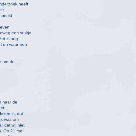
onderzoek heeft
ter
speeld.
geven
eweg een stukje
et is nog
pt en waar een
er om de
n naar de
met
eken is, dat
ijk was om
 dat wij niet
n. Op 21 mei