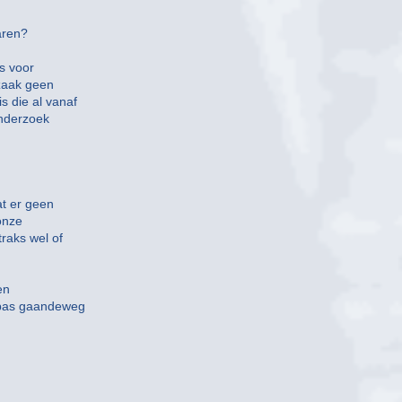
aren?
s voor
 zaak geen
 die al vanaf
onderzoek
at er geen
onze
traks wel of
en
s pas gaandeweg