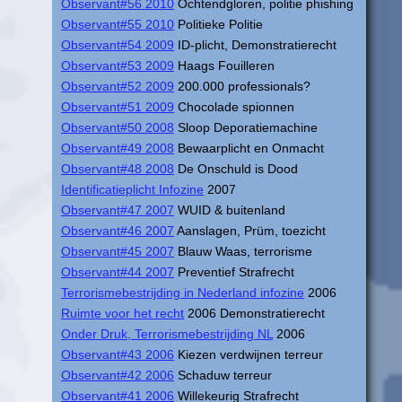
Observant#56 2010
Ochtendgloren, politie phishing
Observant#55 2010
Politieke Politie
Observant#54 2009
ID-plicht, Demonstratierecht
Observant#53 2009
Haags Fouilleren
Observant#52 2009
200.000 professionals?
Observant#51 2009
Chocolade spionnen
Observant#50 2008
Sloop Deporatiemachine
Observant#49 2008
Bewaarplicht en Onmacht
Observant#48 2008
De Onschuld is Dood
Identificatieplicht Infozine
2007
Observant#47 2007
WUID & buitenland
Observant#46 2007
Aanslagen, Prüm, toezicht
Observant#45 2007
Blauw Waas, terrorisme
Observant#44 2007
Preventief Strafrecht
Terrorismebestrijding in Nederland infozine
2006
Ruimte voor het recht
2006 Demonstratierecht
Onder Druk, Terrorismebestrijding NL
2006
Observant#43 2006
Kiezen verdwijnen terreur
Observant#42 2006
Schaduw terreur
Observant#41 2006
Willekeurig Strafrecht