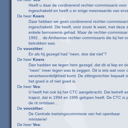
Heeft u daar de cordinerend rechter-commissaris voor
ingeschakeld en heeft u er enige meerwaarde van erv
De heer
Koers
:
Daar hebben we geen cordinerend rechter-commissari
ingeschakeld. Die heeft, voor zover ik weet, met deze
enkele bemoeienis gehad. Maar de rechter-commissaris
1992… de Arnhemse rechter-commissaris die bij het 
betrokken was.
De
voorzitter:
En als hij gezegd had “neen, doe dat niet”?
De heer
Koers
:
Dan hadden we tegen hem gezegd, dat dit al liep en d
“neen” meer tegen was te zeggen. Dit is iets wat voor 
verantwoordelijkheid komt. De zittingsrechter bepaalt s
het goed is of niet goed is.
De heer
Vos
:
U heeft het ook bij het CTC aangebracht. Dat betreft e
traject, dat in 1994 en 1995 gelopen heeft. De CTC i
de rit ontstaan…
De
voorzitter:
De Centrale toetsingscommissie van het openbaar
ministerie!
De heer
Vos
: