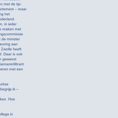
n met de tip-
partement – maar
ng het
Nederland.
n, in ieder
te maken met
singscommissie
 de minister
keuring aan
 Zwolle heeft
l. Daar is ook
en geweest
emaninfiltrant
voeren met een
urkse
egrijp ik –
kken. Hoe
llega in