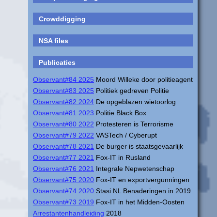
Crowddigging
NSA files
Publicaties
Observant#84 2025
Moord Willeke door politieagent
Observant#83 2025
Politiek gedreven Politie
Observant#82 2024
De opgeblazen wietoorlog
Observant#81 2023
Politie Black Box
Observant#80 2022
Protesteren is Terrorisme
Observant#79 2022
VASTech / Cyberupt
Observant#78 2021
De burger is staatsgevaarlijk
Observant#77 2021
Fox-IT in Rusland
Observant#76 2021
Integrale Nepwetenschap
Observant#75 2020
Fox-IT en exportvergunningen
Observant#74 2020
Stasi NL Benaderingen in 2019
Observant#73 2019
Fox-IT in het Midden-Oosten
Arrestantenhandleiding
2018