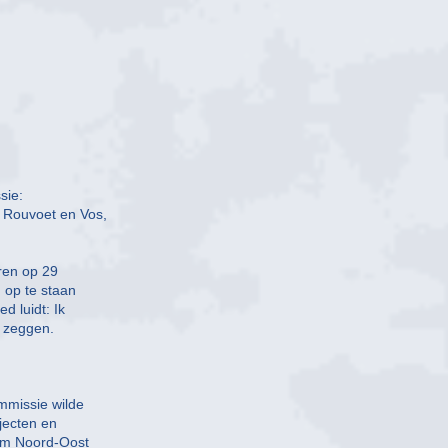
sie:
 Rouvoet en Vos,
ren op 29
 op te staan
d luidt: Ik
e zeggen.
mmissie wilde
ojecten en
am Noord-Oost