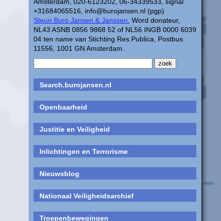
Amsterdam, 020-6123202, 06-34339533, signal
+31684065516, info@burojansen.nl (pgp)
Steun Buro Jansen & Janssen.
Word donateur,
NL43 ASNB 0856 9868 52 of NL56 INGB 0000 6039
04 ten name van Stichting Res Publica, Postbus
11556, 1001 GN Amsterdam.
Search.burojansen.nl
Openbaarheid
Justitie en Veiligheid
Inlichtingen en Terrorisme
Nieuwsblog
Nationaal Veiligheidsarchief
Troepenbewegingen