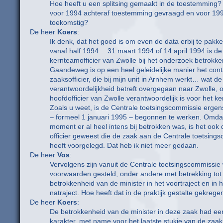
Hoe heeft u een splitsing gemaakt in de toestemming?
voor 1994 achteraf toestemming gevraagd en voor 19
toekomstig?
De heer
Koers
:
Ik denk, dat het goed is om even de data erbij te pakk
vanaf half 1994… 31 maart 1994 of 14 april 1994 is de
kernteamofficier van Zwolle bij het onderzoek betrokke
Gaandeweg is op een heel geleidelijke manier het cont
zaaksofficier, die bij mijn unit in Arnhem werkt… wat de
verantwoordelijkheid betreft overgegaan naar Zwolle,
hoofdofficier van Zwolle verantwoordelijk is voor het k
Zoals u weet, is de Centrale toetsingscommissie erge
– formeel 1 januari 1995 – begonnen te werken. Omdat
moment er al heel intens bij betrokken was, is het ook
officier geweest die de zaak aan de Centrale toetsing
heeft voorgelegd. Dat heb ik niet meer gedaan.
De heer
Vos
:
Vervolgens zijn vanuit de Centrale toetsingscommissie
voorwaarden gesteld, onder andere met betrekking tot
betrokkenheid van de minister in het voortraject en in h
natraject. Hoe heeft dat in de praktijk gestalte gekrege
De heer
Koers
:
De betrokkenheid van de minister in deze zaak had een
karakter, met name voor het laatste stukje van de zaak