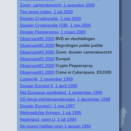
Zoom, cameratoezicht, 1 augustus 2000
Tips tegen tralies, 1 juli 2000
Dossier Cryptografie, 1 mei 2000
Dossier Cryptografie (GB), 1 mei 2000
Dossier Pepperspray, 1 maart 2000
Observant#6 2000
BVD en vluchtelingen
Observant#5 2000
Begrotingen politie justitie
Observant#4 2000
Zoom: dossier cameratoezicht
Observant#3 2000
Europol
Observant#2 2000
Crypto Pepperspray
Observant#1 2000
Crime in Cyberspace, EK2000
Luisterrijk, 1 november 1999
Dossier Europol II, 1 april 1999
Het Europese asielbeleid, 1 september 1999
VD-Amok inlichtingendiensten, 1 december 1998
Dossier Europol I, 1 mei 1997
Welingelichte Kringen, 1 juli 1995
Nederland, open U, 1 juli 1994
De muren hebben oren 1 januari 1994