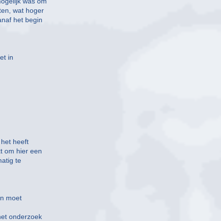
mogelijk was om
ten, wat hoger
anaf het begin
et in
het heeft
t om hier een
atig te
ten moet
het onderzoek