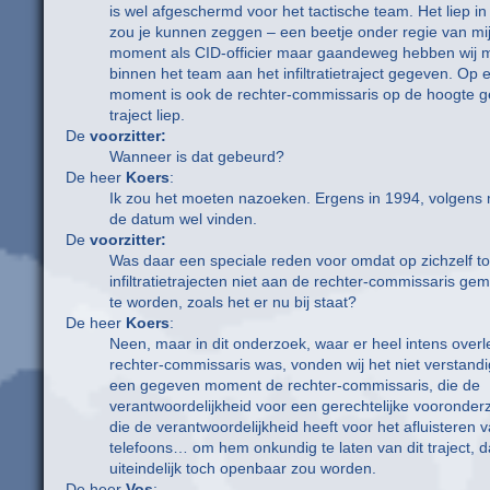
is wel afgeschermd voor het tactische team. Het liep in 
zou je kunnen zeggen – een beetje onder regie van mij
moment als CID-officier maar gaandeweg hebben wij 
binnen het team aan het infiltratietraject gegeven. Op
moment is ook de rechter-commissaris op de hoogte ges
traject liep.
De
voorzitter:
Wanneer is dat gebeurd?
De heer
Koers
:
Ik zou het moeten nazoeken. Ergens in 1994, volgens m
de datum wel vinden.
De
voorzitter:
Was daar een speciale reden voor omdat op zichzelf t
infiltratietrajecten niet aan de rechter-commissaris g
te worden, zoals het er nu bij staat?
De heer
Koers
:
Neen, maar in dit onderzoek, waar er heel intens over
rechter-commissaris was, vonden wij het niet verstan
een gegeven moment de rechter-commissaris, die de
verantwoordelijkheid voor een gerechtelijke vooronder
die de verantwoordelijkheid heeft voor het afluisteren 
telefoons… om hem onkundig te laten van dit traject, d
uiteindelijk toch openbaar zou worden.
De heer
Vos
: