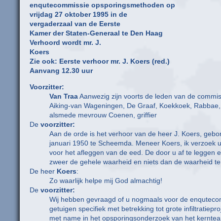
enqutecommissie opsporingsmethoden op
vrijdag 27 oktober 1995 in de
vergaderzaal van de Eerste
Kamer der Staten-Generaal te Den Haag
Verhoord wordt mr. J.
Koers
Zie ook: Eerste verhoor mr. J. Koers (red.)
Aanvang 12.30 uur
Voorzitter:
Van Traa
Aanwezig zijn voorts de leden van de commis
Aiking-van Wageningen, De Graaf, Koekkoek, Rabbae,
alsmede mevrouw Coenen, griffier
De
voorzitter:
Aan de orde is het verhoor van de heer J. Koers, gebo
januari 1950 te Scheemda. Meneer Koers, ik verzoek u
voor het afleggen van de eed. De door u af te leggen ee
zweer de gehele waarheid en niets dan de waarheid t
De heer
Koers
:
Zo waarlijk helpe mij God almachtig!
De
voorzitter:
Wij hebben gevraagd of u nogmaals voor de enquteco
getuigen specifiek met betrekking tot grote infiltratiepr
met name in het opsporingsonderzoek van het kernte